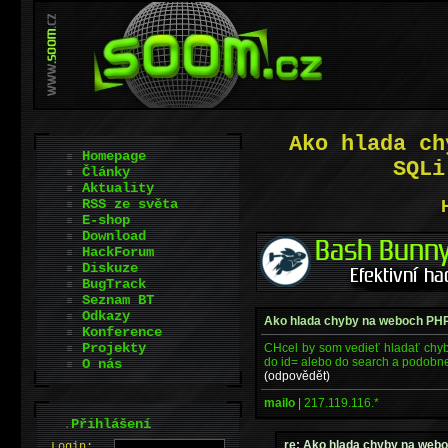
Ako hlada ch
Homepage
SQLi
Články
Aktuality
RSS ze světa
E-shop
Download
HackForum
Diskuze
BugTrack
Seznam BT
Odkazy
Ako hlada chyby na weboch PHPi
Konference
Projekty
CHcel by som vedieť hladať chy
do id= alebo do search a podobne
O nás
(odpovědět)
mailo
|
217.119.116.*
.
Přihlášení
re: Ako hlada chyby na webo
L
o
gin: