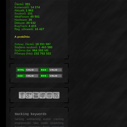
Článků:
991
Komentářů:
14 274
Aktualit:
1 862
Souborů:
151
WebForum:
49 501
Hardware:
38
Diskuze:
20 632
BugTrack:
4 415
Reg. uživatelů:
16 427
A proběhlo:
Zobraz. článků:
18 251 587
Staženo souborů:
1 463 580
Staženo dat:
964 203
MB
Přístupy (hits):
232 762 322
Hacking keywords
hacking
webhacking exploit cracking
programování fake mailer lockpicking
bumpkey anonymity heslo password