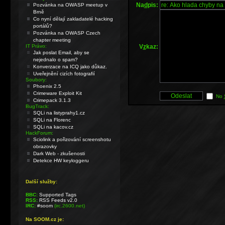
Na
d
pis:
Pozvánka na OWASP meetup v
Brně
Co nyní dělají zakladatelé hacking
portálů?
Pozvánka na OWASP Czech
chapter meeting
V
z
kaz:
IT Právo:
Jak poslat Email, aby se
nejednalo o spam?
Konverzace na ICQ jako důkaz.
Uveřejnění cizích fotografií
Soubory:
Phoenix 2.5
Crimeware Exploit Kit
No
Crimepack 3.1.3
BugTrack:
SQLi na listyprahy1.cz
SQLi na Florenc
SQLi na kacov.cz
HackForum:
Sciolink a pořizování screenshotu
obrazovky
Dark Web - zkušenosti
Detekce HW keyloggeru
Další služby:
BBC:
Supported Tags
RSS:
RSS Feeds v2.0
IRC:
#soom
(irc.2600.net)
Na SOOM.cz je: