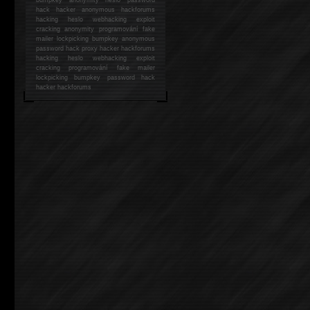
hack
hacker anonymous hackforums
hacking
heslo webhacking exploit
cracking anonymity programování fake
mailer lockpicking bumpkey anonymous
password hack proxy hacker hackforums
hacking heslo webhacking exploit
cracking programování fake mailer
lockpicking bumpkey password hack
hacker
hackforums