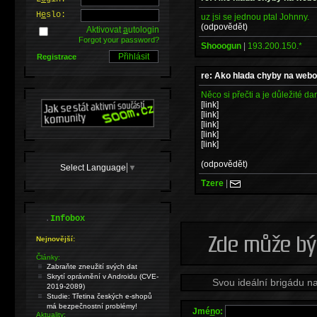
H
e
slo:
uz jsi se jednou ptal Johnny.
(odpovědět)
Aktivovat
a
utologin
Forgot your password?
Shooogun
|
193.200.150.*
Registrace
re: Ako hlada chyby na webo
Něco si přečti a je důležité d
[link]
[link]
[link]
[link]
[link]
(odpovědět)
Select Language
▼
Tzere
|
.
Infobox
Nejnovější:
Články:
Zabraňte zneužití svých dat
Skrytí oprávnění v Androidu (CVE-
Svou ideální brigádu n
2019-2089)
Studie: Třetina českých e-shopů
má bezpečnostní problémy!
Jmé
n
o:
Aktuality: