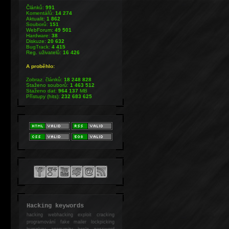
Článků:
991
Komentářů:
14 274
Aktualit:
1 862
Souborů:
151
WebForum:
49 501
Hardware:
38
Diskuze:
20 632
BugTrack:
4 415
Reg. uživatelů:
16 426
A proběhlo:
Zobraz. článků:
18 248 828
Staženo souborů:
1 463 512
Staženo dat:
964 137
MB
Přístupy (hits):
232 683 625
Hacking keywords
hacking
webhacking exploit cracking
programování fake mailer lockpicking
bumpkey anonymity heslo password