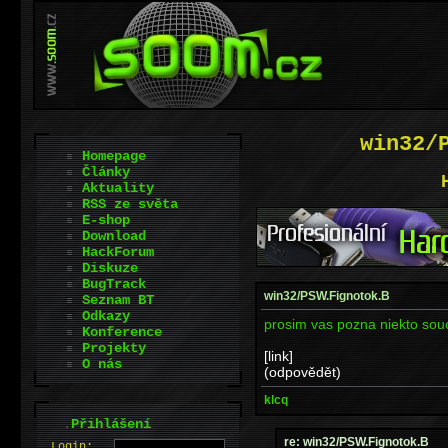
win32/
Homepage
Články
Aktuality
RSS ze světa
E-shop
Download
HackForum
Diskuze
BugTrack
win32/PSW.Fignotok.B
Seznam BT
Odkazy
prosim vas pozna niekto souc
Konference
Projekty
[link]
O nás
(odpovědět)
klcq
.
Přihlášení
re: win32/PSW.Fignotok.B
L
o
gin: