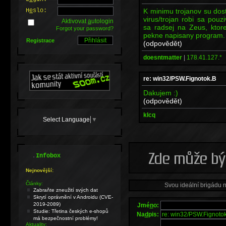
K minimu trojanov su dos
H
e
slo:
virus/trojan robi sa pouz
Aktivovat
a
utologin
sa radsej na Zeus, ktor
Forgot your password?
pekne napisany program.
Registrace
(odpovědět)
doesntmatter
|
178.41.127.*
re: win32/PSW.Fignotok.B
Dakujem :)
(odpovědět)
klcq
Select Language
▼
.
Infobox
Nejnovější:
Články:
Svou ideální brigádu 
Zabraňte zneužití svých dat
Skrytí oprávnění v Androidu (CVE-
2019-2089)
Jmé
n
o:
Studie: Třetina českých e-shopů
Na
d
pis:
má bezpečnostní problémy!
Aktuality: