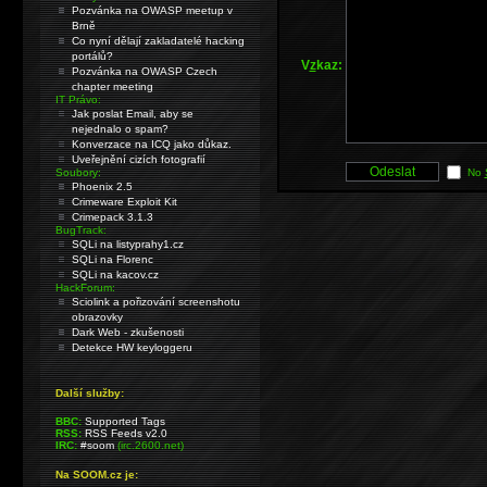
Pozvánka na OWASP meetup v
Brně
Co nyní dělají zakladatelé hacking
portálů?
V
z
kaz:
Pozvánka na OWASP Czech
chapter meeting
IT Právo:
Jak poslat Email, aby se
nejednalo o spam?
Konverzace na ICQ jako důkaz.
Uveřejnění cizích fotografií
Soubory:
No
Phoenix 2.5
Crimeware Exploit Kit
Crimepack 3.1.3
BugTrack:
SQLi na listyprahy1.cz
SQLi na Florenc
SQLi na kacov.cz
HackForum:
Sciolink a pořizování screenshotu
obrazovky
Dark Web - zkušenosti
Detekce HW keyloggeru
Další služby:
BBC:
Supported Tags
RSS:
RSS Feeds v2.0
IRC:
#soom
(irc.2600.net)
Na SOOM.cz je: