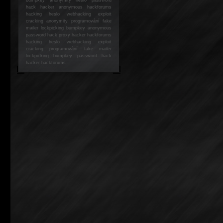
hack
hacker anonymous hackforums
hacking
heslo webhacking exploit
cracking anonymity programování fake
mailer lockpicking bumpkey anonymous
password hack proxy hacker hackforums
hacking heslo webhacking exploit
cracking programování fake mailer
lockpicking bumpkey password hack
hacker
hackforums