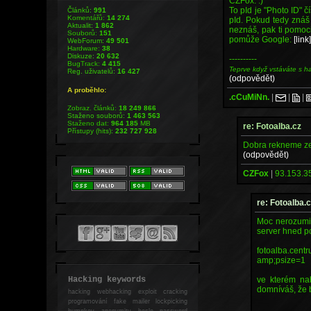
CZFox: :)
To pId je "Photo ID" č
Článků:
991
Komentářů:
14 274
pId. Pokud tedy znáš 
Aktualit:
1 862
neznáš, pak ti pomoci
Souborů:
151
pomůže Google:
[link
WebForum:
49 501
Hardware:
38
Diskuze:
20 632
----------
BugTrack:
4 415
Teprve když vstáváte s h
Reg. uživatelů:
16 427
(odpovědět)
A proběhlo:
.cCuMiNn.
|
|
|
Zobraz. článků:
18 249 866
Staženo souborů:
1 463 563
Staženo dat:
964 185
MB
re: Fotoalba.cz
Přístupy (hits):
232 727 928
Dobra rekneme ze 
(odpovědět)
CZFox
|
93.153.35
re: Fotoalba.
Moc nerozumim
server hned 
fotoalba.cent
amp;psize=1
ve kterém nah
Hacking keywords
domníváš, že by
hacking
webhacking exploit cracking
programování fake mailer lockpicking
bumpkey anonymity heslo password