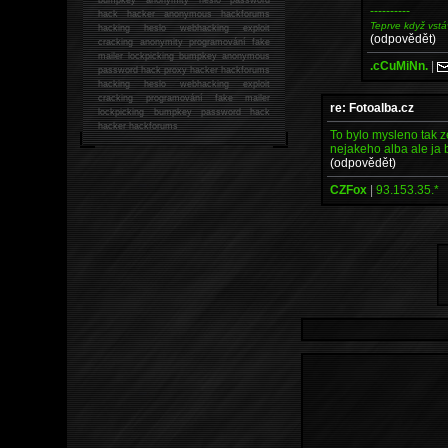
----------
hack
hacker anonymous hackforums
Teprve když vstá
hacking
heslo webhacking exploit
(odpovědět)
cracking anonymity programování fake
mailer lockpicking bumpkey anonymous
.cCuMiNn.
|
password hack proxy hacker hackforums
hacking heslo webhacking exploit
cracking programování fake mailer
re: Fotoalba.cz
lockpicking bumpkey password hack
hacker
hackforums
To bylo mysleno tak 
nejakeho alba ale ja 
(odpovědět)
CZFox
|
93.153.35.*