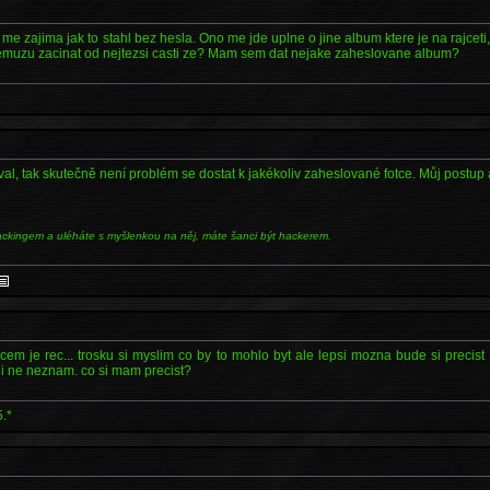
o me zajima jak to stahl bez hesla. Ono me jde uplne o jine album ktere je na rajceti,
emuzu zacinat od nejtezsi casti ze? Mam sem dat nejake zaheslovane album?
al, tak skutečně není problém se dostat k jakékoliv zaheslované fotce. Můj postup
ackingem a uléháte s myšlenkou na něj, máte šanci být hackerem.
em je rec... trosku si myslim co by to mohlo byt ale lepsi mozna bude si precist
i ne neznam. co si mam precist?
.*