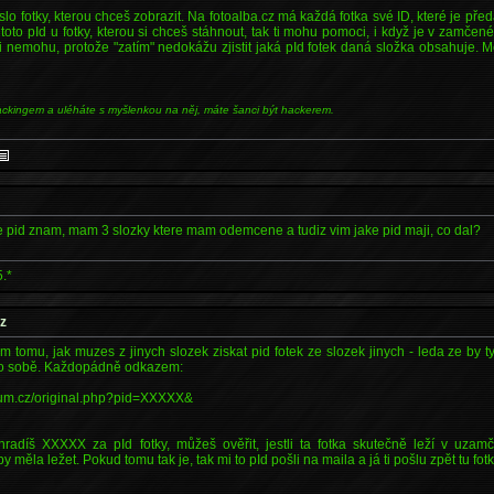
íslo fotky, kterou chceš zobrazit. Na fotoalba.cz má každá fotka své ID, které je p
toto pId u fotky, kterou si chceš stáhnout, tak ti mohu pomoci, i když je v zamčené
 nemohu, protože "zatím" nedokážu zjistit jaká pId fotek daná složka obsahuje. 
]
ackingem a uléháte s myšlenkou na něj, máte šanci být hackerem.
pid znam, mam 3 slozky ktere mam odemcene a tudiz vim jake pid maji, co dal?
.*
cz
 tomu, jak muzes z jinych slozek ziskat pid fotek ze slozek jinych - leda ze by t
po sobě. Každopádně odkazem:
rum.cz/original.php?pid=XXXXX&
radíš XXXXX za pId fotky, můžeš ověřit, jestli ta fotka skutečně leží v uzam
 měla ležet. Pokud tomu tak je, tak mi to pId pošli na maila a já ti pošlu zpět tu fotk