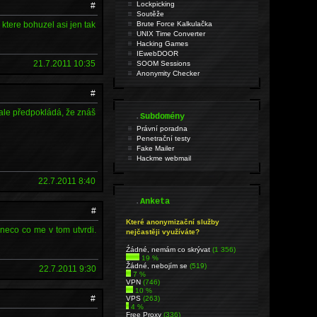
Lockpicking
#
Soutěže
 ktere bohuzel asi jen tak
Brute Force Kalkulačka
UNIX Time Converter
Hacking Games
IEwebDOOR
21.7.2011 10:35
SOOM Sessions
Anonymity Checker
#
 ale předpokládá, že znáš
.
Subdomény
Právní poradna
Penetrační testy
Fake Mailer
Hackme webmail
22.7.2011 8:40
.
Anketa
#
Které anonymizační služby
 neco co me v tom utvrdi.
nejčastěji využíváte?
Źádné, nemám co skrývat
(1 356)
19 %
Žádné, nebojím se
(519)
22.7.2011 9:30
7 %
VPN
(746)
10 %
#
VPS
(263)
4 %
Free Proxy
(336)