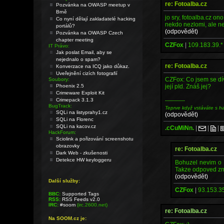
re: Fotoalba.cz
Pozvánka na OWASP meetup v
Brně
jo sry, fotoalba.cz on
Co nyní dělají zakladatelé hacking
nekdo nezlomi, ale n
portálů?
(odpovědět)
Pozvánka na OWASP Czech
chapter meeting
CZFox
|
109.183.39.*
IT Právo:
Jak poslat Email, aby se
nejednalo o spam?
re: Fotoalba.cz
Konverzace na ICQ jako důkaz.
Uveřejnění cizích fotografií
CZFox: Co jsem se dív
Soubory:
její pId. Znáš jej?
Phoenix 2.5
Crimeware Exploit Kit
----------
Crimepack 3.1.3
BugTrack:
Teprve když vstáváte s h
SQLi na listyprahy1.cz
(odpovědět)
SQLi na Florenc
SQLi na kacov.cz
.cCuMiNn.
|
|
|
HackForum:
Sciolink a pořizování screenshotu
obrazovky
re: Fotoalba.cz
Dark Web - zkušenosti
Detekce HW keyloggeru
Bohuzel nevim o c
Takze odpoved zn
(odpovědět)
Další služby:
CZFox
|
93.153.35
BBC:
Supported Tags
RSS:
RSS Feeds v2.0
IRC:
#soom
(irc.2600.net)
re: Fotoalba.cz
Na SOOM.cz je: