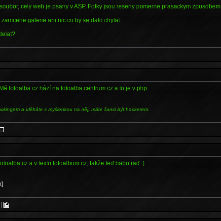
P soubor, cely web je psany v ASP. Fotky jsou reseny pomerne prasackym zpusobem
zamcene galerie ani nic co by se dalo chytat.
delat?
Mě fotoalba.cz hází na fotoalba.centrum.cz a to je v php.
ackingem a uléháte s myšlenkou na něj, máte šanci být hackerem.
toalba.cz a v textu fotoalbum.cz, takže teď babo raď :)
k]
|