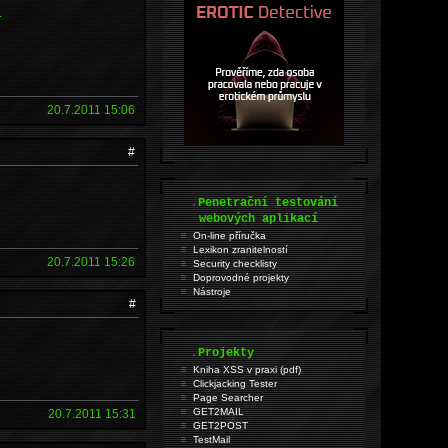
.
20.7.2011 15:06
#
.
Penetrační testování
webových aplikací
On-line příručka
Lexikon zranitelností
20.7.2011 15:26
Security checklisty
Doprovodné projekty
Nástroje
#
.
Projekty
Kniha XSS v praxi (pdf)
Clickjacking Tester
Page Searcher
GET2MAIL
20.7.2011 15:31
GET2POST
TestMail