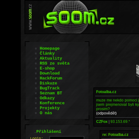
Homepage
Články
Aktuality
RSS ze světa
E-shop
Download
HackForum
Diskuze
BugTrack
Fotoalba.cz
Seznam BT
Odkazy
muze me nekdo pomoci jak
Konference
jsem prejmenoval byli ky
Projekty
prosim?
O nás
(odpovědět)
CZFox
|
93.153.69.*
.
Přihlášení
re: Fotoalba.cz
L
o
gin: