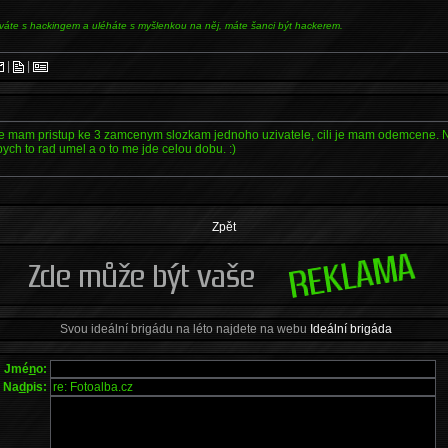
váte s hackingem a uléháte s myšlenkou na něj, máte šanci být hackerem.
|
|
ze mam pristup ke 3 zamcenym slozkam jednoho uzivatele, cili je mam odemcene. Ne
bych to rad umel a o to me jde celou dobu. :)
Zpět
Svou ideální brigádu na léto najdete na webu
Ideální brigáda
Jmé
n
o:
Na
d
pis: