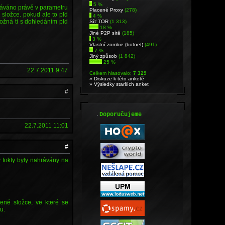
5 %
ředáváno právě v parametru
Placené Proxy
(278)
 složce. pokud ale to pId
4 %
Možná ti s dohledáním pId
Síť TOR
(1 313)
18 %
Jiné P2P sítě
(185)
3 %
Vlastní zombie (botnet)
(491)
7 %
Jiný způsob
(1 842)
25 %
22.7.2011 9:47
Celkem hlasovalo:
7 329
» Diskuze k této anketě
» Výsledky starších anket
#
.
Doporučujeme
22.7.2011 11:01
#
y fokty byly nahrávány na
čené složce, ve které se
u.