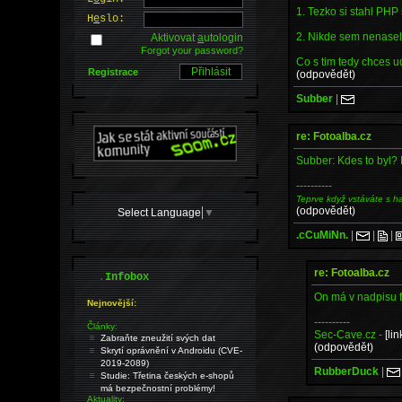
1. Tezko si stahl PH
H
e
slo:
2. Nikde sem nenasel 
Aktivovat
a
utologin
Forgot your password?
Co s tim tedy chces u
Registrace
(odpovědět)
Subber
|
re: Fotoalba.cz
Subber: Kdes to byl? 
----------
Teprve když vstáváte s h
(odpovědět)
Select Language
▼
.cCuMiNn.
|
|
|
re: Fotoalba.cz
.
Infobox
On má v nadpisu fo
Nejnovější:
----------
Články:
Sec-Cave.cz -
[lin
Zabraňte zneužití svých dat
(odpovědět)
Skrytí oprávnění v Androidu (CVE-
2019-2089)
RubberDuck
|
Studie: Třetina českých e-shopů
má bezpečnostní problémy!
Aktuality: