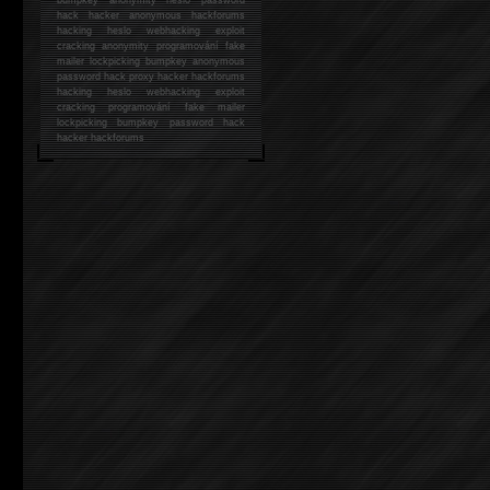
hack
hacker anonymous hackforums
hacking
heslo webhacking exploit
cracking anonymity programování fake
mailer lockpicking bumpkey anonymous
password hack proxy hacker hackforums
hacking heslo webhacking exploit
cracking programování fake mailer
lockpicking bumpkey password hack
hacker
hackforums