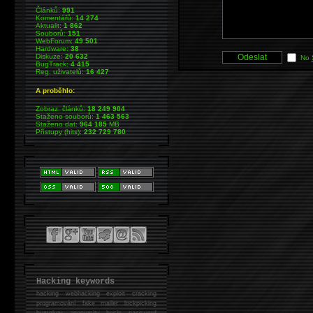
Článků:
991
Komentářů:
14 274
Aktualit:
1 862
Souborů:
151
WebForum:
49 501
Hardware:
38
Diskuze:
20 632
No
BugTrack:
4 415
Reg. uživatelů:
16 427
A proběhlo:
Zobraz. článků:
18 249 904
Staženo souborů:
1 463 563
Staženo dat:
964 185
MB
Přístupy (hits):
232 729 780
Hacking keywords
hacking
webhacking exploit cracking
programování fake mailer lockpicking
bumpkey anonymity heslo password