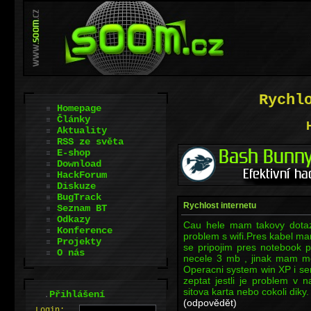
Rychl
Homepage
Články
Aktuality
RSS ze světa
E-shop
Download
HackForum
Diskuze
BugTrack
Rychlost internetu
Seznam BT
Odkazy
Cau hele mam takovy dotaz 
Konference
problem s wifi.Pres kabel ma
Projekty
se pripojim pres notebook p
O nás
necele 3 mb , jinak mam 
Operacni system win XP i se
zeptat jestli je problem 
sitova karta nebo cokoli diky.
.
Přihlášení
(odpovědět)
L
o
gin: