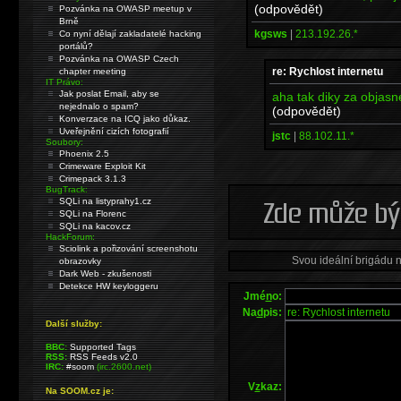
(odpovědět)
Pozvánka na OWASP meetup v
Brně
kgsws
|
213.192.26.*
Co nyní dělají zakladatelé hacking
portálů?
Pozvánka na OWASP Czech
re: Rychlost internetu
chapter meeting
IT Právo:
Jak poslat Email, aby se
aha tak diky za objasn
nejednalo o spam?
(odpovědět)
Konverzace na ICQ jako důkaz.
Uveřejnění cizích fotografií
jstc
|
88.102.11.*
Soubory:
Phoenix 2.5
Crimeware Exploit Kit
Crimepack 3.1.3
BugTrack:
SQLi na listyprahy1.cz
SQLi na Florenc
SQLi na kacov.cz
HackForum:
Sciolink a pořizování screenshotu
Svou ideální brigádu 
obrazovky
Dark Web - zkušenosti
Detekce HW keyloggeru
Jmé
n
o:
Na
d
pis:
Další služby:
BBC:
Supported Tags
RSS:
RSS Feeds v2.0
IRC:
#soom
(irc.2600.net)
V
z
kaz:
Na SOOM.cz je: