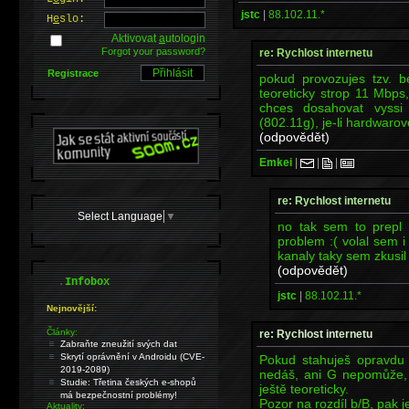
jstc
|
88.102.11.*
H
e
slo:
Aktivovat
a
utologin
Forgot your password?
re: Rychlost internetu
Registrace
pokud provozujes tzv. b
teoreticky strop 11 Mbps
chces dosahovat vyssi 
(802.11g), je-li hardwar
(odpovědět)
Emkei
|
|
|
re: Rychlost internetu
Select Language
▼
no tak sem to prepl 
problem :( volal sem 
kanaly taky sem zkusil a
(odpovědět)
.
Infobox
jstc
|
88.102.11.*
Nejnovější:
Články:
re: Rychlost internetu
Zabraňte zneužití svých dat
Skrytí oprávnění v Androidu (CVE-
Pokud stahuješ opravdu 
2019-2089)
nedáš, ani G nepomůže, 
Studie: Třetina českých e-shopů
ještě teoreticky.
má bezpečnostní problémy!
Pozor na rozdíl b/B, pak j
Aktuality: