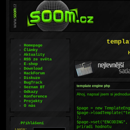
templa
Homepage
Články
Aktuality
RSS ze světa
E-shop
Download
HackForum
Diskuze
BugTrack
template engine php
Seznam BT
Odkazy
Ahoj, napsal jsem si jednodu
Konference
Projekty
O nás
$page = new TemplateEng
$page->loadTemplate("te
);
$page->set("ENCODIN
.
Přihlášení
priradi hodnotu
L
o
gin: