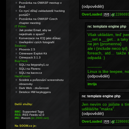
Pozvánka na OWASP meetup v
(odpovědět)
Brně
Co nyní dělají zakladatelé hacking
OverLoaded
|
|
228669
portálů?
Pozvánka na OWASP Czech
chapter meeting
re: template engine php
IT Právo:
Jak poslat Email, aby se
Však ukládám, teď jsem
nejednalo o spam?
Konverzace na ICQ jako důkaz.
__set a __get... a tak
Uveřejnění cizích fotografií
ne jen {promenna}
Soubory:
ale i {include neco.tpl
Phoenix 2.5
foreach, atd... takž
Crimeware Exploit Kit
odpadá :)
Crimepack 3.1.3
BugTrack:
SQLi na listyprahy1.cz
----------
SQLi na Florenc
Linux is like teepee, 
SQLi na kacov.cz
(odpovědět)
HackForum:
Sciolink a pořizování screenshotu
imrija
obrazovky
Dark Web - zkušenosti
Detekce HW keyloggeru
re: template engine php
Jen nevím co jsi/jste s tí
Další služby:
uděláš/te "makra".
BBC:
Supported Tags
(odpovědět)
RSS:
RSS Feeds v2.0
IRC:
#soom
(irc.2600.net)
OverLoaded
|
|
228669
Na SOOM.cz je: