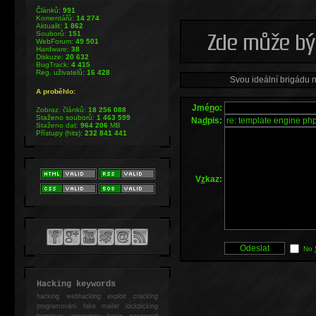
Článků:
991
Komentářů:
14 274
Aktualit:
1 862
Souborů:
151
WebForum:
49 501
Hardware:
38
Diskuze:
20 632
BugTrack:
4 415
Reg. uživatelů:
16 428
Svou ideální brigádu 
A proběhlo:
Jmé
n
o:
Zobraz. článků:
18 256 088
Staženo souborů:
1 463 599
Na
d
pis:
Staženo dat:
964 206
MB
Přístupy (hits):
232 841 441
V
z
kaz:
No
Hacking keywords
hacking
webhacking exploit cracking
programování fake mailer lockpicking
bumpkey anonymity heslo password