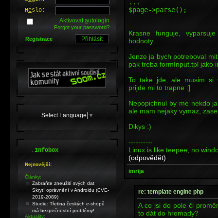
...
$page->parse();
H
e
slo:
Aktivovat
a
utologin
Forgot your password?
Krasne funguje, vyparsuj
Registrace
hodnoty...
Jenze ja bych potreboval mit
pak treba formInput.tpl jako i
To take jde, ale musim si 
prijde mi to trapne :]
Nepopichnul by me nekdo jak 
ale mam nejaky vymaz, zasek
Select Language
▼
Dikys :)
----------
Linux is like teepee, no win
.
Infobox
(odpovědět)
Nejnovější:
imrija
Články:
Zabraňte zneužití svých dat
Skrytí oprávnění v Androidu (CVE-
re: template engine php
2019-2089)
Studie: Třetina českých e-shopů
A co jsi do pole či promě
má bezpečnostní problémy!
to dát do hromady?
Aktuality: