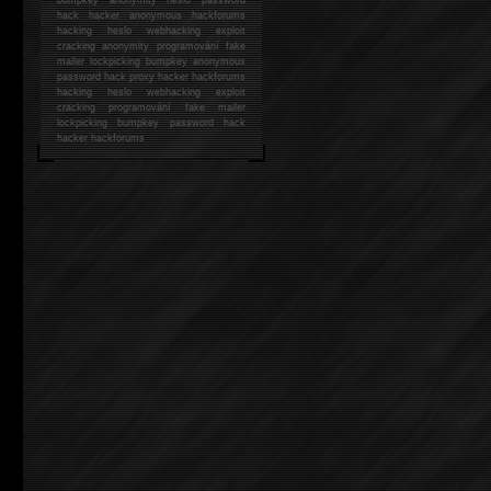
hack
hacker anonymous hackforums
hacking
heslo webhacking exploit
cracking anonymity programování fake
mailer lockpicking bumpkey anonymous
password hack proxy hacker hackforums
hacking heslo webhacking exploit
cracking programování fake mailer
lockpicking bumpkey password hack
hacker
hackforums