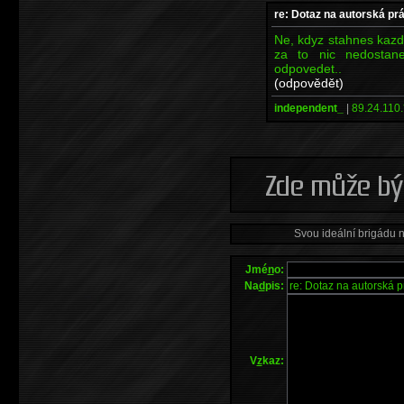
re: Dotaz na autorská pr
Ne, kdyz stahnes kazdy
za to nic nedostan
odpovedet..
(odpovědět)
independent_
|
89.24.110.
Svou ideální brigádu 
Jmé
n
o:
Na
d
pis:
V
z
kaz: