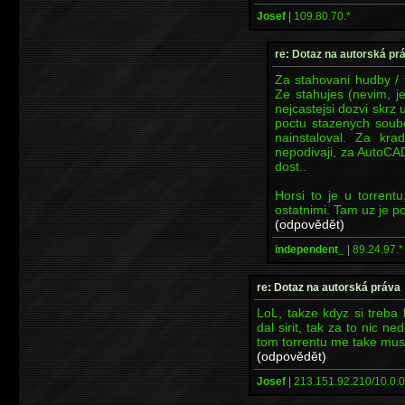
Josef
|
109.80.70.*
re: Dotaz na autorská pr
Za stahovani hudby / f
Ze stahujes (nevim, jes
nejcastejsi dozvi skrz
poctu stazenych soubo
nainstaloval. Za kr
nepodivaji, za AutoCAD,
dost..
Horsi to je u torrent
ostatnimi. Tam uz je po
(odpovědět)
independent_
|
89.24.97.*
re: Dotaz na autorská práva
LoL, takze kdyz si treba
dal sirit, tak za to nic
tom torrentu me take mus
(odpovědět)
Josef
|
213.151.92.210/10.0.0