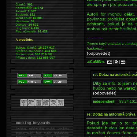
ale spíš jen pro pobavení.
Článků:
991
Komentářů:
14 274
Aktualit:
1 862
Autoři fór mohou dělat
Souborů:
151
WebForum:
49 501
povinnost prohlížet obs
Hardware:
38
odstranit, pokud je na 
Diskuze:
20 632
mohou být trestně stíháni
BugTrack:
4 415
Reg. uživatelů:
16 428
----------
A proběhlo:
Teprve když vstáváte s hackin
Zobraz. článků:
18 257 017
hackerem.
Staženo souborů:
1 463 605
(odpovědět)
Staženo dat:
964 210
MB
Přístupy (hits):
232 855 007
.cCuMiNn.
|
|
|
re: Dotaz na autorská pr
Diky za info, to jsem n
hudbu nebo na warez) 
(odpovědět)
independent_
|
89.24.101.
re: Dotaz na autorská práva
Pokud jde jen o to, ta
Hacking keywords
databázi budou jen data 
hacking
webhacking exploit cracking
to možná časem třeba na
programování fake mailer lockpicking
bumpkey anonymity heslo password