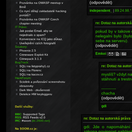
(odpovědět)
Pozvánka na OWASP meetup v
Brně
independent_
|
89.24.98.*
Co nyní dělají zakladatelé hacking
portálů?
Pozvánka na OWASP Czech
re: Dotaz na autorská
chapter meeting
IT Právo:
pokud by v takove 
Jak poslat Email, aby se
nejednalo o spam?
nelegalni bylo (byl
Konverzace na ICQ jako důkaz.
sebe na serveru).
Uveřejnění cizích fotografií
(odpovědět)
Soubory:
Phoenix 2.5
Emkei
|
|
|
Crimeware Exploit Kit
Crimepack 3.1.3
BugTrack:
re: Dotaz na auto
SQLi na listyprahy1.cz
SQLi na Florenc
myslíš? vždyt n
SQLi na kacov.cz
HackForum:
stáhnutí a trest
Sciolink a pořizování screenshotu
obrazovky
----------
Dark Web - zkušenosti
chacha
Detekce HW keyloggeru
(odpovědět)
gdi
Další služby:
BBC:
Supported Tags
RSS:
RSS Feeds v2.0
re: Dotaz na autorská práva
IRC:
#soom
(irc.2600.net)
gdi: Jde o napomáhání
Na SOOM.cz je:
zákona povinnost nahlásit