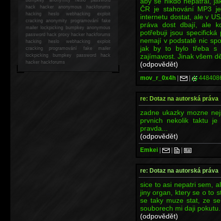
aby se nikdo nepátral, j
hack
hacker anonymous hackforums
ČR je stahování MP3 je
hacking
heslo webhacking exploit
internetu dostat, ale v 
cracking anonymity programování fake
práva dost dbají, ale k
mailer lockpicking bumpkey anonymous
potřebuji jsou specifick
password hack proxy hacker hackforums
nemají v podstatě nic spo
hacking heslo webhacking exploit
jak by to bylo třeba s 
cracking programování fake mailer
zajímavost. Jinak všem dě
lockpicking bumpkey password hack
hacker
hackforums
(odpovědět)
mov_r_0x4h
|
|
448408
re: Dotaz na autorská práva
zadne ukazky mozne nejs
prvnich nekolik taktu j
pravda...
(odpovědět)
Emkei
|
|
|
re: Dotaz na autorská práva
sice to asi nepatri sem, a
jiny organ, ktery se o to s
se taky muze stat, ze se
souborech mi daji pokutu..
(odpovědět)