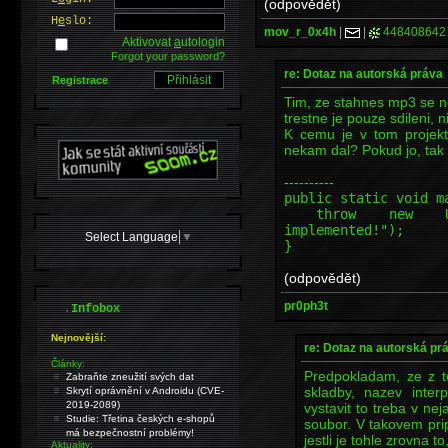
(odpovědět)
H
e
slo:
mov_r_0x4h
|
|
448408642
Aktivovat
a
utologin
Forgot your password?
re: Dotaz na autorská práva
Registrace
Tim, ze stahnes mp3 se n
trestne je pouze sdileni, n
K cemu je v tom projekt
nekam dal? Pokud jo, tak 
----------
public static void m
throw new Unsupp
implemented!");
Select Language
▼
}
(odpovědět)
pr0ph3t
.
Infobox
Nejnovější:
re: Dotaz na autorská pr
Články:
Predpokladam, ze z t
Zabraňte zneužití svých dat
skladby, nazev inter
Skrytí oprávnění v Androidu (CVE-
2019-2089)
vystavit to treba v n
Studie: Třetina českých e-shopů
soubor. V takovem prip
má bezpečnostní problémy!
jestli je tohle zrovna to
Aktuality: