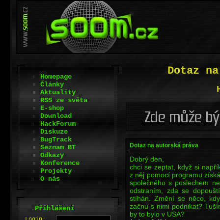
Dotaz na
Homepage
Články
Aktuality
RSS ze světa
E-shop
Download
HackForum
Diskuze
BugTrack
Dotaz na autorská práva
Seznam BT
Odkazy
Dobrý den,
Konference
chci se zeptat, když si např
Projekty
z něj pomocí programu získá
O nás
společného s poslechem ne
odstraním, zda se dopouští
stíhán. Změní se něco, když
začnu s nimi podnikat? Tuší
.
Přihlášení
by to bylo v USA?
L
o
gin: