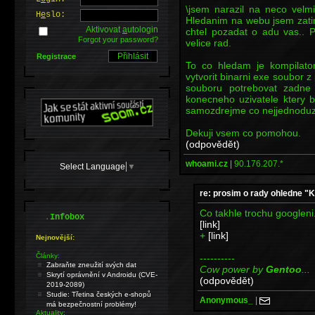
\jsem narazil na neco vel
H
e
slo:
Hledanim na webu jsem zatim
Aktivovat
a
utologin
chtel pozadat o adu vas.. 
Forgot your password?
velice rad.
Registrace
To co hledam je kompilato
vytvorit binarni exe soubor
souboru potrebovat zadne 
konecneho uzivatele ktery b
samozdrejme co nejjednoduz
Dekuji vsem co pomohou.
(odpovědět)
whoami.cz
|
90.176.207.*
Select Language
▼
re: prosim o rady ohledne 
Co takhle trochu googleni.
.
Infobox
[link]
+
[link]
Nejnovější:
Články:
----------
Zabraňte zneužití svých dat
Cow power by
Gentoo
...
Skrytí oprávnění v Androidu (CVE-
(odpovědět)
2019-2089)
Studie: Třetina českých e-shopů
Anonymous_
|
má bezpečnostní problémy!
Aktuality: