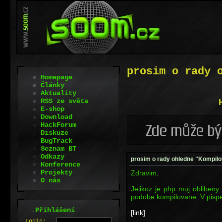
prosim o rady 
Homepage
Články
Aktuality
RSS ze světa
E-shop
Download
HackForum
Diskuze
BugTrack
Seznam BT
Odkazy
prosim o rady ohledne "Kompil
Konference
Projekty
Zdravim,
O nás
Jelikoz je php muj oblibeny 
podobe kompilovane. V pisp
.
Přihlášení
[link]
L
o
gin: