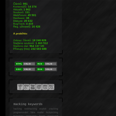
Článků:
991
Komentářů:
14 274
Aktualit:
1 862
Souborů:
151
WebForum:
49 501
Hardware:
38
Diskuze:
20 632
BugTrack:
4 415
Reg. uživatelů:
16 426
A proběhlo:
Zobraz. článků:
18 248 828
Staženo souborů:
1 463 512
Staženo dat:
964 137
MB
Přístupy (hits):
232 683 688
Hacking keywords
hacking
webhacking exploit cracking
programování fake mailer lockpicking
bumpkey anonymity heslo password