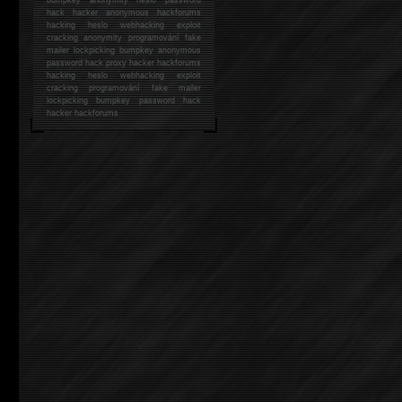
hack
hacker anonymous hackforums
hacking
heslo webhacking exploit
cracking anonymity programování fake
mailer lockpicking bumpkey anonymous
password hack proxy hacker hackforums
hacking heslo webhacking exploit
cracking programování fake mailer
lockpicking bumpkey password hack
hacker
hackforums