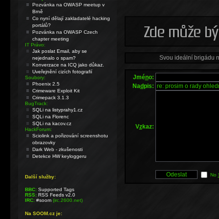
Pozvánka na OWASP meetup v
Brně
Co nyní dělají zakladatelé hacking
portálů?
Pozvánka na OWASP Czech
chapter meeting
IT Právo:
Jak poslat Email, aby se
Svou ideální brigádu 
nejednalo o spam?
Konverzace na ICQ jako důkaz.
Uveřejnění cizích fotografií
Jmé
n
o:
Soubory:
Phoenix 2.5
Na
d
pis:
Crimeware Exploit Kit
Crimepack 3.1.3
BugTrack:
SQLi na listyprahy1.cz
SQLi na Florenc
SQLi na kacov.cz
V
z
kaz:
HackForum:
Sciolink a pořizování screenshotu
obrazovky
Dark Web - zkušenosti
Detekce HW keyloggeru
No
Další služby:
BBC:
Supported Tags
RSS:
RSS Feeds v2.0
IRC:
#soom
(irc.2600.net)
Na SOOM.cz je: