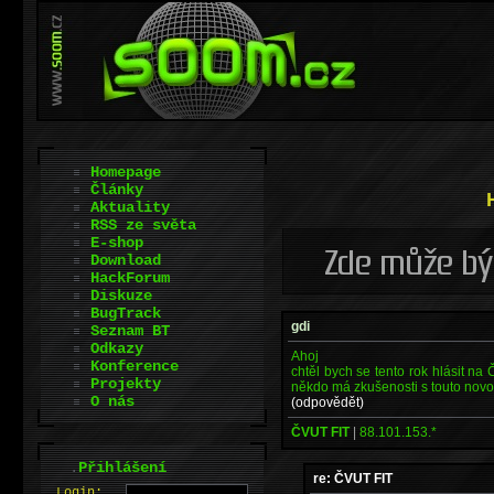
Homepage
Články
Aktuality
RSS ze světa
E-shop
Download
HackForum
Diskuze
BugTrack
gdi
Seznam BT
Odkazy
Ahoj
Konference
chtěl bych se tento rok hlásit na
Projekty
někdo má zkušenosti s touto novou 
O nás
(odpovědět)
ČVUT FIT
|
88.101.153.*
.
Přihlášení
re: ČVUT FIT
L
o
gin: