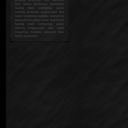
hack
hacker anonymous hackforums
hacking
heslo webhacking exploit
cracking anonymity programování fake
mailer lockpicking bumpkey anonymous
password hack proxy hacker hackforums
hacking heslo webhacking exploit
cracking programování fake mailer
lockpicking bumpkey password hack
hacker
hackforums