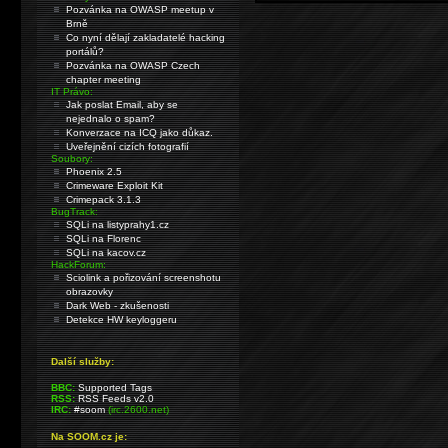
Pozvánka na OWASP meetup v
Brně
Co nyní dělají zakladatelé hacking
portálů?
Pozvánka na OWASP Czech
chapter meeting
IT Právo:
Jak poslat Email, aby se
nejednalo o spam?
Konverzace na ICQ jako důkaz.
Uveřejnění cizích fotografií
Soubory:
Phoenix 2.5
Crimeware Exploit Kit
Crimepack 3.1.3
BugTrack:
SQLi na listyprahy1.cz
SQLi na Florenc
SQLi na kacov.cz
HackForum:
Sciolink a pořizování screenshotu
obrazovky
Dark Web - zkušenosti
Detekce HW keyloggeru
Další služby:
BBC:
Supported Tags
RSS:
RSS Feeds v2.0
IRC:
#soom
(irc.2600.net)
Na SOOM.cz je: