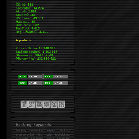
Článků:
991
Komentářů:
14 274
Aktualit:
1 862
Souborů:
151
WebForum:
49 501
Hardware:
38
Diskuze:
20 632
BugTrack:
4 415
Reg. uživatelů:
16 426
A proběhlo:
Zobraz. článků:
18 248 938
Staženo souborů:
1 463 517
Staženo dat:
964 137
MB
Přístupy (hits):
232 690 422
Hacking keywords
hacking
webhacking exploit cracking
programování fake mailer lockpicking
bumpkey anonymity heslo password