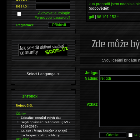
kua prohodil jsem nadpis a nic
H
e
slo:
(odpovědět)
Aktivovat
a
utologin
gdi
|
88.101.153.*
Forgot your password?
Registrace
Svou ideální brigádu 
Jmé
n
o:
Select Language
▼
Na
d
pis:
.
Infobox
V
z
kaz:
Nejnovější:
Články:
Zabraňte zneužití svých dat
Skrytí oprávnění v Androidu (CVE-
2019-2089)
Studie: Třetina českých e-shopů
má bezpečnostní problémy!
No
Aktuality: