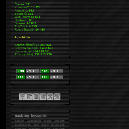
Článků:
991
Komentářů:
14 274
Aktualit:
1 862
Souborů:
151
WebForum:
49 501
Hardware:
38
Diskuze:
20 632
BugTrack:
4 415
Reg. uživatelů:
16 426
A proběhlo:
Zobraz. článků:
18 249 531
Staženo souborů:
1 463 526
Staženo dat:
964 143
MB
Přístupy (hits):
232 713 276
Hacking keywords
hacking
webhacking exploit cracking
programování fake mailer lockpicking
bumpkey anonymity heslo password