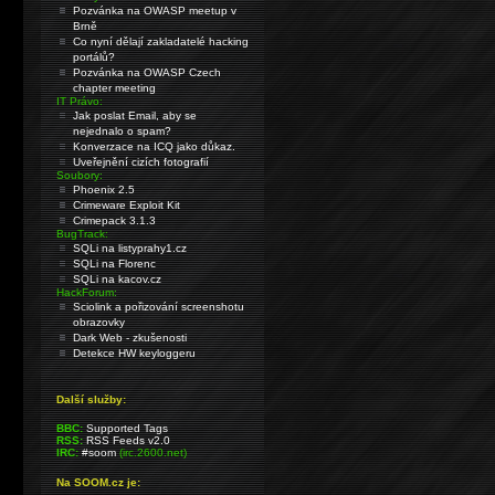
Pozvánka na OWASP meetup v
Brně
Co nyní dělají zakladatelé hacking
portálů?
Pozvánka na OWASP Czech
chapter meeting
IT Právo:
Jak poslat Email, aby se
nejednalo o spam?
Konverzace na ICQ jako důkaz.
Uveřejnění cizích fotografií
Soubory:
Phoenix 2.5
Crimeware Exploit Kit
Crimepack 3.1.3
BugTrack:
SQLi na listyprahy1.cz
SQLi na Florenc
SQLi na kacov.cz
HackForum:
Sciolink a pořizování screenshotu
obrazovky
Dark Web - zkušenosti
Detekce HW keyloggeru
Další služby:
BBC:
Supported Tags
RSS:
RSS Feeds v2.0
IRC:
#soom
(irc.2600.net)
Na SOOM.cz je: