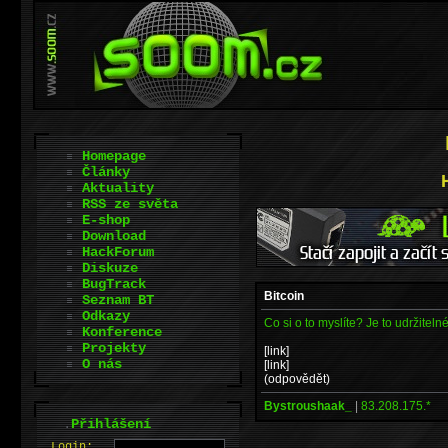
Homepage
Články
Aktuality
RSS ze světa
E-shop
Download
HackForum
Diskuze
BugTrack
Bitcoin
Seznam BT
Odkazy
Co si o to myslíte? Je to udržiteln
Konference
Projekty
[link]
O nás
[link]
(odpovědět)
Bystroushaak_
|
83.208.175.*
.
Přihlášení
L
o
gin: