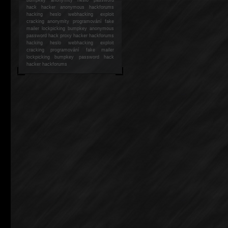
hack
hacker anonymous hackforums
hacking
heslo webhacking exploit
cracking anonymity programování fake
mailer lockpicking bumpkey anonymous
password hack proxy hacker hackforums
hacking heslo webhacking exploit
cracking programování fake mailer
lockpicking bumpkey password hack
hacker
hackforums