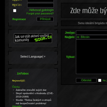
H
e
slo:
Aktivovat
a
utologin
Forgot your password?
Registrace
Svou ideální brigádu 
Jmé
n
o:
Na
d
pis:
Select Language
▼
V
z
kaz:
.
Infobox
No
Nejnovější:
Články:
Zabraňte zneužití svých dat
Skrytí oprávnění v Androidu (CVE-
2019-2089)
Studie: Třetina českých e-shopů
má bezpečnostní problémy!
Aktuality: