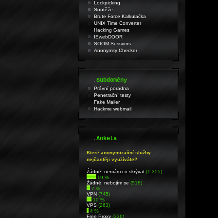
Lockpicking
Soutěže
Brute Force Kalkulačka
UNIX Time Converter
Hacking Games
IEwebDOOR
SOOM Sessions
Anonymity Checker
.
Subdomény
Právní poradna
Penetrační testy
Fake Mailer
Hackme webmail
.
Anketa
Které anonymizační služby
nejčastěji využíváte?
Źádné, nemám co skrývat
(1 355)
19 %
Žádné, nebojím se
(518)
7 %
VPN
(745)
10 %
VPS
(263)
4 %
Free Proxy
(336)