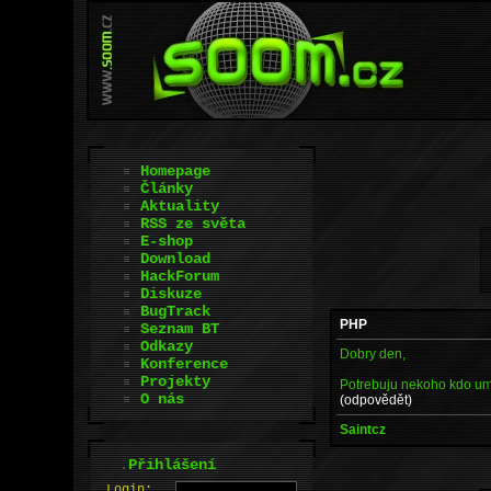
Homepage
Články
Aktuality
RSS ze světa
E-shop
Download
HackForum
Diskuze
BugTrack
PHP
Seznam BT
Odkazy
Dobry den,
Konference
Projekty
Potrebuju nekoho kdo um
O nás
(odpovědět)
Saintcz
.
Přihlášení
L
o
gin: