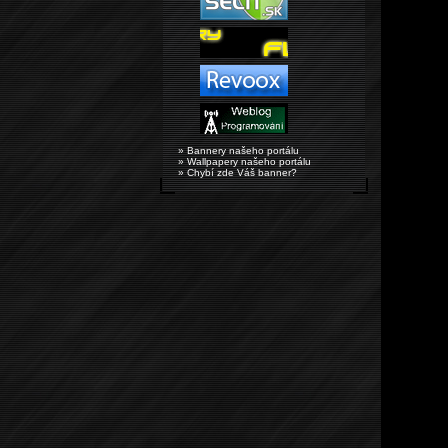
» Bannery našeho portálu
» Wallpapery našeho portálu
» Chybí zde Váš banner?