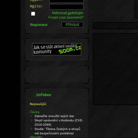
H
e
slo:
Aktivovat
a
utologin
Forgot your password?
Registrace
.
Infobox
Nejnovější:
Články:
Zabraňte zneužití svých dat
Skrytí oprávnění v Androidu (CVE-
2019-2089)
Studie: Třetina českých e-shopů
má bezpečnostní problémy!
Aktuality: