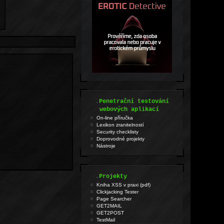
.
Penetrační testování
webových aplikací
On-line příručka
Lexikon zranitelností
Security checklisty
Doprovodné projekty
Nástroje
.
Projekty
Kniha XSS v praxi (pdf)
Clickjacking Tester
Page Searcher
GET2MAIL
GET2POST
TestMail