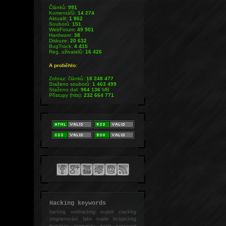
Článků:
991
Komentářů:
14 274
Aktualit:
1 862
Souborů:
151
WebForum:
49 501
Hardware:
38
Diskuze:
20 632
BugTrack:
4 415
Reg. uživatelů:
16 426
A proběhlo:
Zobraz. článků:
18 248 477
Staženo souborů:
1 463 499
Staženo dat:
964 136
MB
Přístupy (hits):
232 664 771
Hacking keywords
hacking
webhacking exploit cracking
programování fake mailer lockpicking
bumpkey anonymity heslo password