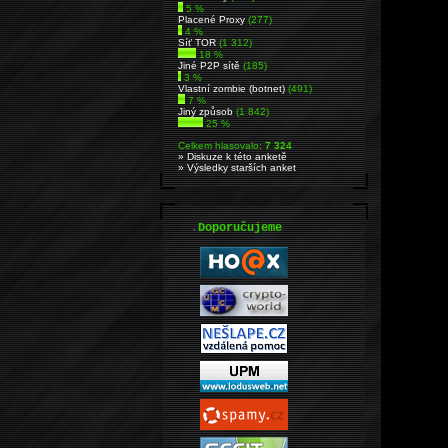
5 %
Placené Proxy
(277)
4 %
Síť TOR
(1 312)
18 %
Jiné P2P sítě
(185)
3 %
Vlastní zombie (botnet)
(491)
7 %
Jiný způsob
(1 842)
25 %
Celkem hlasovalo:
7 324
» Diskuze k této anketě
» Výsledky starších anket
.
Doporučujeme