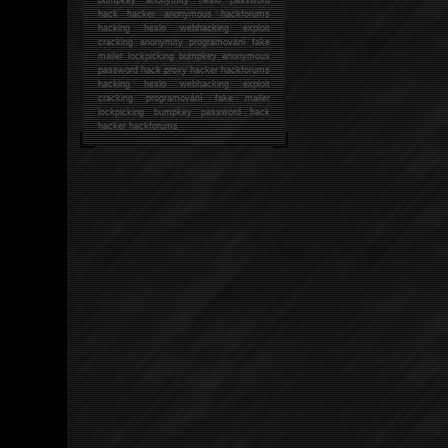
hack
hacker anonymous hackforums
hacking
heslo webhacking exploit
cracking anonymity programování fake
mailer lockpicking bumpkey anonymous
password hack proxy hacker hackforums
hacking heslo webhacking exploit
cracking programování fake mailer
lockpicking bumpkey password hack
hacker
hackforums