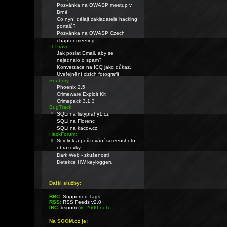
Pozvánka na OWASP meetup v
Brně
Co nyní dělají zakladatelé hacking
portálů?
Pozvánka na OWASP Czech
chapter meeting
IT Právo:
Jak poslat Email, aby se
nejednalo o spam?
Konverzace na ICQ jako důkaz.
Uveřejnění cizích fotografií
Soubory:
Phoenix 2.5
Crimeware Exploit Kit
Crimepack 3.1.3
BugTrack:
SQLi na listyprahy1.cz
SQLi na Florenc
SQLi na kacov.cz
HackForum:
Sciolink a pořizování screenshotu
obrazovky
Dark Web - zkušenosti
Detekce HW keyloggeru
Další služby:
BBC:
Supported Tags
RSS:
RSS Feeds v2.0
IRC:
#soom
(irc.2600.net)
Na SOOM.cz je: