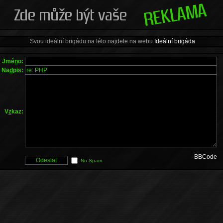
Svou ideální brigádu na léto najdete na webu
Ideální brigáda
Jmé
n
o:
Na
d
pis:
V
z
kaz:
BBCode
No
S
pam