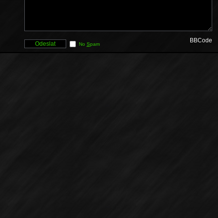
BBCode
No
S
pam