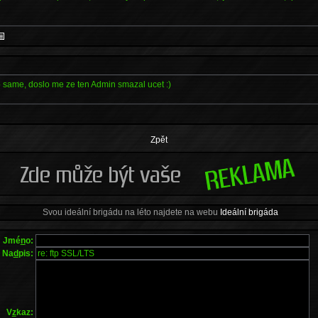
 same, doslo me ze ten Admin smazal ucet :)
Zpět
Svou ideální brigádu na léto najdete na webu
Ideální brigáda
Jmé
n
o:
Na
d
pis:
V
z
kaz: