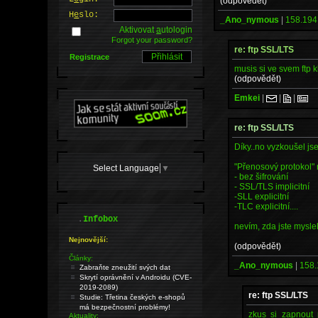
(odpovědět)
H
e
slo:
_Ano_nymous
|
158.194
Aktivovat
a
utologin
Forgot your password?
re: ftp SSL/LTS
Registrace
musis si ve svem ftp k
(odpovědět)
Emkei
|
|
|
re: ftp SSL/LTS
Díky..no vyzkoušel j
"Přenosový protokol"
Select Language
▼
- bez šifrování
- SSL/TLS implicitní
-SLL explicitní
-TLC explicitní....
.
Infobox
nevím, zda jste myslel 
Nejnovější:
(odpovědět)
Články:
_Ano_nymous
|
158.
Zabraňte zneužití svých dat
Skrytí oprávnění v Androidu (CVE-
2019-2089)
re: ftp SSL/LTS
Studie: Třetina českých e-shopů
má bezpečnostní problémy!
zkus si zapnout 
Aktuality: