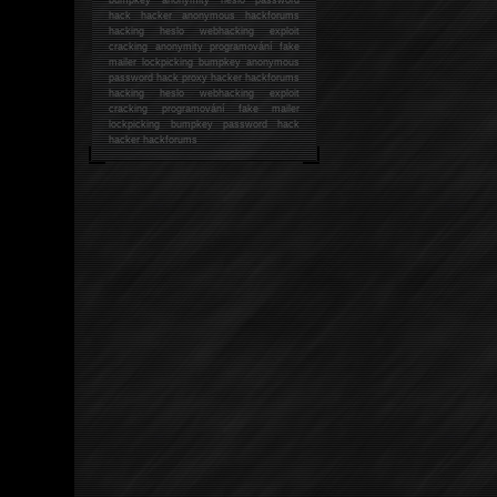
hack
hacker anonymous hackforums
hacking
heslo webhacking exploit
cracking anonymity programování fake
mailer lockpicking bumpkey anonymous
password hack proxy hacker hackforums
hacking heslo webhacking exploit
cracking programování fake mailer
lockpicking bumpkey password hack
hacker
hackforums