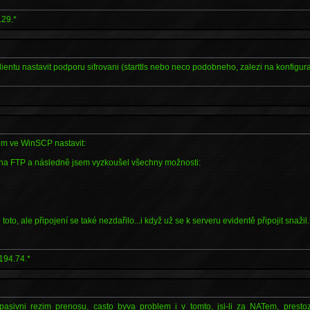
.29.*
lientu nastavit podporu sifrovani (starttls nebo neco podobneho, zalezi na konfigura
sem ve WinSCP nastavit:
 na FTP a následně jsem vyzkoušel všechny možnosti:
toto, ale připojení se také nezdařilo...i když už se k serveru evidentě připojit snažil..
194.74.*
pasivni rezim prenosu, casto byva problem i v tomto, jsi-li za NATem, prest