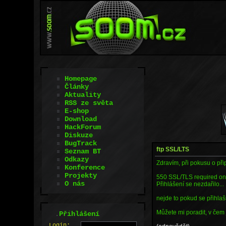
Homepage
Články
Aktuality
RSS ze světa
E-shop
Download
HackForum
Diskuze
BugTrack
ftp SSL/LTS
Seznam BT
Odkazy
Zdravím, při pokusu o přip
Konference
Projekty
550 SSL/TLS required on 
O nás
Přihlášení se nezdařilo...
nejde to pokud se přihla
Můžete mi poradit, v čem 
.
Přihlášení
L
o
gin: