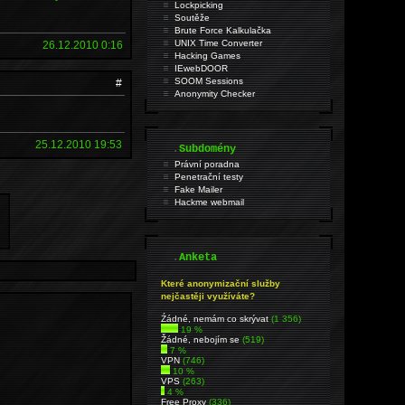
Lockpicking
Soutěže
Brute Force Kalkulačka
UNIX Time Converter
26.12.2010 0:16
Hacking Games
IEwebDOOR
SOOM Sessions
#
Anonymity Checker
25.12.2010 19:53
.
Subdomény
Právní poradna
Penetrační testy
Fake Mailer
Hackme webmail
.
Anketa
Které anonymizační služby
nejčastěji využíváte?
Źádné, nemám co skrývat
(1 356)
19 %
Žádné, nebojím se
(519)
7 %
VPN
(746)
10 %
VPS
(263)
4 %
Free Proxy
(336)