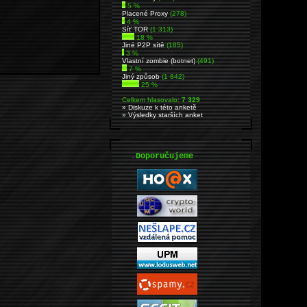
5 %
Placené Proxy
(278)
4 %
Síť TOR
(1 313)
18 %
Jiné P2P sítě
(185)
3 %
Vlastní zombie (botnet)
(491)
7 %
Jiný způsob
(1 842)
25 %
Celkem hlasovalo:
7 329
» Diskuze k této anketě
» Výsledky starších anket
.
Doporučujeme