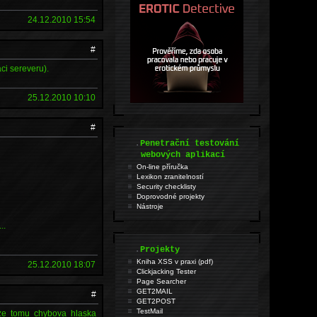
24.12.2010 15:54
#
ci sereveru).
25.12.2010 10:10
#
.
Penetrační testování
webových aplikací
On-line příručka
Lexikon zranitelností
Security checklisty
Doprovodné projekty
Nástroje
..
.
Projekty
Kniha XSS v praxi (pdf)
25.12.2010 18:07
Clickjacking Tester
Page Searcher
GET2MAIL
#
GET2POST
TestMail
oze tomu chybova hlaska