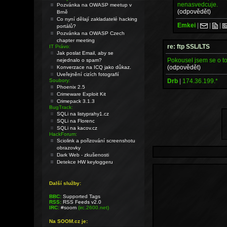
nenasvedcuje.
Pozvánka na OWASP meetup v
(odpovědět)
Brně
Co nyní dělají zakladatelé hacking
Emkei
|
|
|
portálů?
Pozvánka na OWASP Czech
chapter meeting
re: ftp SSL/LTS
IT Právo:
Jak poslat Email, aby se
Pokousel jsem se o to
nejednalo o spam?
(odpovědět)
Konverzace na ICQ jako důkaz.
Uveřejnění cizích fotografií
Drb
|
174.36.199.*
Soubory:
Phoenix 2.5
Crimeware Exploit Kit
Crimepack 3.1.3
BugTrack:
SQLi na listyprahy1.cz
SQLi na Florenc
SQLi na kacov.cz
HackForum:
Sciolink a pořizování screenshotu
obrazovky
Dark Web - zkušenosti
Detekce HW keyloggeru
Další služby:
BBC:
Supported Tags
RSS:
RSS Feeds v2.0
IRC:
#soom
(irc.2600.net)
Na SOOM.cz je: