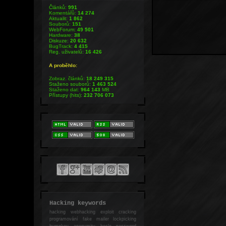
Článků:
991
Komentářů:
14 274
Aktualit:
1 862
Souborů:
151
WebForum:
49 501
Hardware:
38
Diskuze:
20 632
BugTrack:
4 415
Reg. uživatelů:
16 426
A proběhlo:
Zobraz. článků:
18 249 315
Staženo souborů:
1 463 524
Staženo dat:
964 143
MB
Přístupy (hits):
232 706 073
Hacking keywords
hacking
webhacking exploit cracking
programování fake mailer lockpicking
bumpkey anonymity heslo password