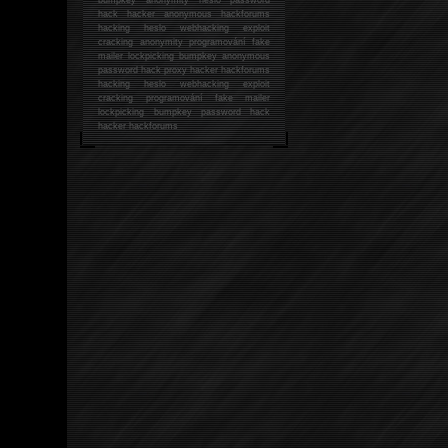
hack
hacker anonymous hackforums
hacking
heslo webhacking exploit
cracking anonymity programování fake
mailer lockpicking bumpkey anonymous
password hack proxy hacker hackforums
hacking heslo webhacking exploit
cracking programování fake mailer
lockpicking bumpkey password hack
hacker
hackforums