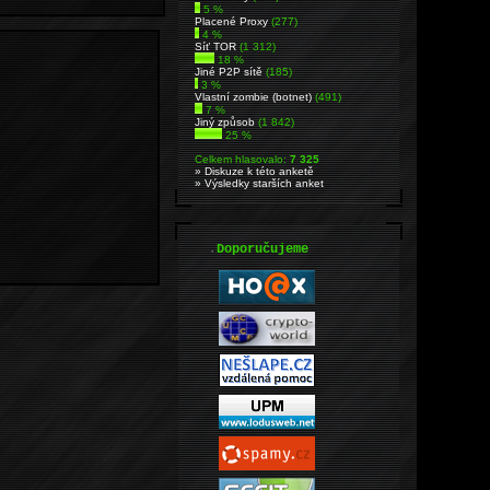
5 %
Placené Proxy
(277)
4 %
Síť TOR
(1 312)
18 %
Jiné P2P sítě
(185)
3 %
Vlastní zombie (botnet)
(491)
7 %
Jiný způsob
(1 842)
25 %
Celkem hlasovalo:
7 325
» Diskuze k této anketě
» Výsledky starších anket
.
Doporučujeme