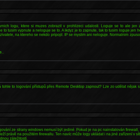
rnich logu, ktere si muzes zobrazit v prohlizeci udalosti. Loguje se to ale jen 
je to tusim vypnute a neloguje se to. A ikdyz je to zapnute, tak to tusim loguje je
 uzivatele, na ktereho se nekdo pripojil. IP se myslim ani neloguje. Normalnim zpu
o
...
 tohle to logování přístupů přes Remote Desktop zapnout? Lze zo udělat nějak 
ování ze strany windows nemusí být jediné. Pokud je na pc nainstalován firewall, 
leží právě na použitém firewallu. Ten navíc může logy ukládat i na jiné zařízení v sít
nou záležitostí.