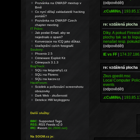
(odpovědět)
Pozvánka na OWASP meetup v
Brně
.cCuMiNn,
|
193.85.1
Co nyní dělají zakladatelé hacking
portálů?
Pozvánka na OWASP Czech
re: vzdálená plocha
chapter meeting
IT Právo:
Díky. A pokud Firewa
Jak poslat Email, aby se
plochu tak se to log
nejednalo o spam?
nenašel resp. pokukd j
Konverzace na ICQ jako důkaz.
(odpovědět)
Uveřejnění cizích fotografií
Soubory:
Phoenix 2.5
IE vs FF
|
174.37.186
Crimeware Exploit Kit
Crimepack 3.1.3
BugTrack:
re: vzdálená plocha
SQLi na listyprahy1.cz
SQLi na Florenc
Zkus gpedit.msc
SQLi na kacov.cz
Local Computer Policy 
HackForum:
events
Sciolink a pořizování screenshotu
(odpovědět)
obrazovky
Dark Web - zkušenosti
.cCuMiNn,
|
193.85.1
Detekce HW keyloggeru
Další služby:
BBC:
Supported Tags
RSS:
RSS Feeds v2.0
IRC:
#soom
(irc.2600.net)
Na SOOM.cz je: