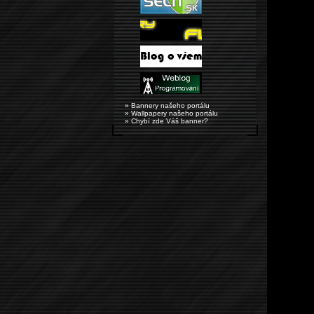
» Bannery našeho portálu
» Wallpapery našeho portálu
» Chybí zde Váš banner?