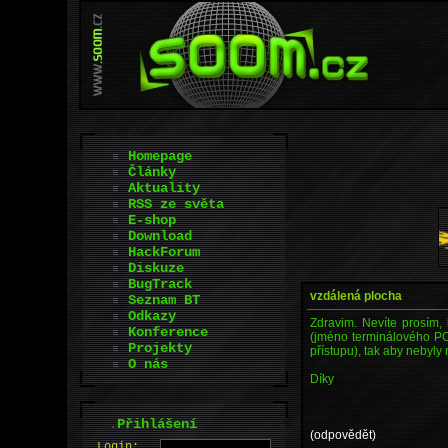
Homepage
Články
Aktuality
RSS ze světa
E-shop
Download
HackForum
Diskuze
BugTrack
vzdálená plocha
Seznam BT
Odkazy
Zdravim. Nevíte prosím,
Konference
(jméno terminálového PC v
Projekty
přístupu), tak aby nebyly
O nás
Díky
.
Přihlášení
(odpovědět)
L
o
gin: