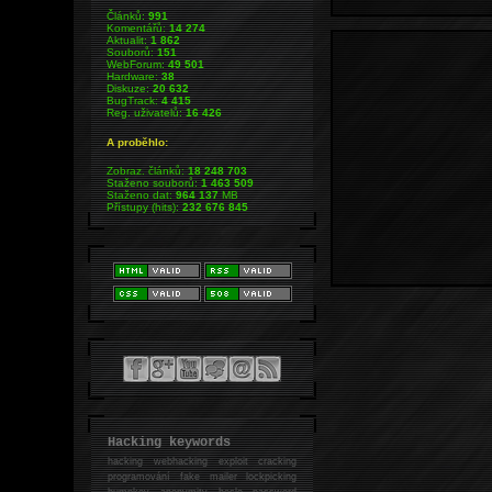
Článků:
991
Komentářů:
14 274
Aktualit:
1 862
Souborů:
151
WebForum:
49 501
Hardware:
38
Diskuze:
20 632
BugTrack:
4 415
Reg. uživatelů:
16 426
A proběhlo:
Zobraz. článků:
18 248 703
Staženo souborů:
1 463 509
Staženo dat:
964 137
MB
Přístupy (hits):
232 676 845
Hacking keywords
hacking
webhacking exploit cracking
programování fake mailer lockpicking
bumpkey anonymity heslo password