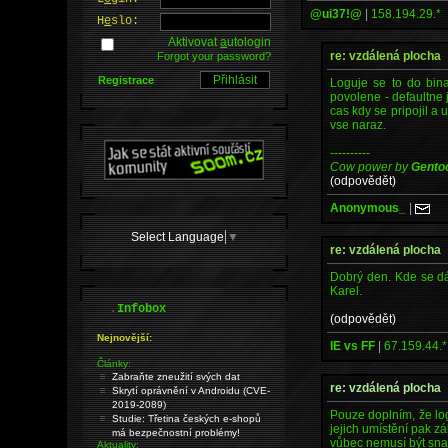
@ui37!@
|
158.194.29.*
H
e
slo:
Aktivovat
a
utologin
re: vzdálená plocha
Forgot your password?
Registrace
Loguje se to do bina
povolene - defaultne 
cas kdy se pripojil a
vse naraz.
----------
Cow power by
Gento
(odpovědět)
Anonymous_
|
Select Language
▼
re: vzdálená plocha
Dobrý den. Kde se dá
Karel.
.
Infobox
(odpovědět)
Nejnovější:
IE vs FF
|
67.159.44.*
Články:
Zabraňte zneužití svých dat
re: vzdálená plocha
Skrytí oprávnění v Androidu (CVE-
2019-2089)
Pouze doplním, že log
Studie: Třetina českých e-shopů
jejich umístění pak zá
má bezpečnostní problémy!
vůbec nemusí být snad
Aktuality: