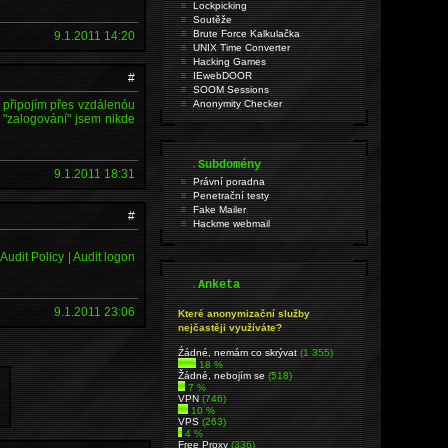
Lockpicking
Soutěže
Brute Force Kalkulačka
9.1.2011 14:20
UNIX Time Converter
Hacking Games
IEwebDOOR
#
SOOM Sessions
 připojím přes vzdálenóu
Anonymity Checker
 "zalogování" jsem nikde
.
Subdomény
9.1.2011 18:31
Právní poradna
Penetrační testy
Fake Mailer
#
Hackme webmail
Audit Policy | Audit logon
.
Anketa
9.1.2011 23:06
Které anonymizační služby
nejčastěji využíváte?
Źádné, nemám co skrývat
(1 355)
18 %
Žádné, nebojím se
(518)
7 %
VPN
(746)
10 %
VPS
(263)
4 %
Free Proxy
(336)