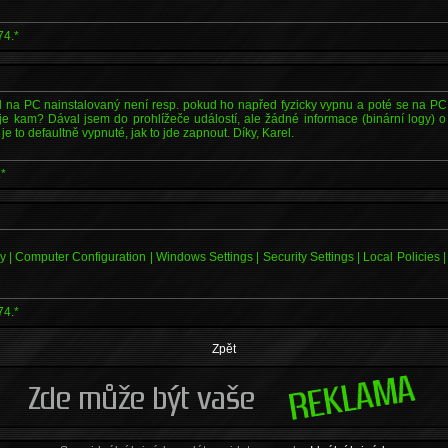
74.*
ll na PC nainstalovaný není resp. pokud ho napřed fyzicky vypnu a poté se na PC
uje kam? Dával jsem do prohlížeče událostí, ale žádné informace (binární logy) o
e to defaultně vypnuté, jak to jde zapnout. Díky, Karel.
.*
| Computer Configuration | Windows Settings | Security Settings | Local Policies | 
74.*
Zpět