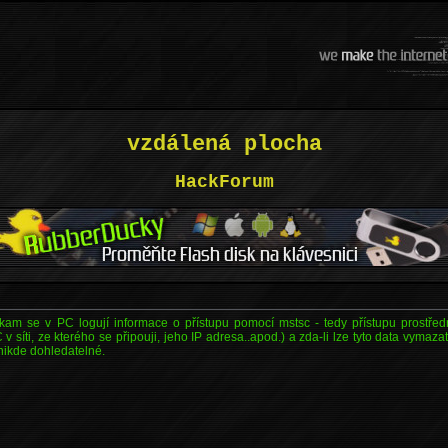
vzdálená plocha
HackForum
 kam se v PC logují informace o přístupu pomocí mstsc - tedy přístupu prostřed
 síti, ze kterého se připouji, jeho IP adresa..apod.) a zda-li lze tyto data vymaz
 nikde dohledatelné.