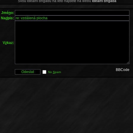
Svou ideální brigádu na léto najdete na webu
Ideální brigáda
Jmé
n
o:
Na
d
pis:
V
z
kaz:
BBCode
No
S
pam