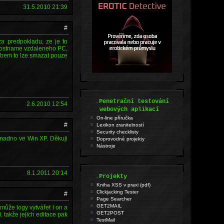
31.5.2010 21:39
#
za predpokladu, ze je to
n hostname vzdaleneho PC,
sobem to lze smazat pouze
.
Penetrační testování
2.6.2010 12:54
webových aplikací
On-line příručka
#
Lexikon zranitelností
Security checklisty
snadno ve Win XP. Děkuji
Doprovodné projekty
Nástroje
8.1.2011 20:14
.
Projekty
Kniha XSS v praxi (pdf)
Clickjacking Tester
#
Page Searcher
GET2MAIL
může logy vytvářet i on a
GET2POST
i, takže jejich editace pak
TestMail