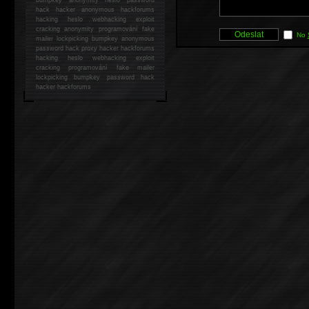
hack
hacker anonymous hackforums
hacking
heslo webhacking exploit
cracking anonymity programování fake
No
mailer lockpicking bumpkey anonymous
password hack proxy hacker hackforums
hacking heslo webhacking exploit
cracking programování fake mailer
lockpicking bumpkey password hack
hacker
hackforums