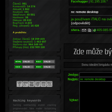
Facehugger
|
91.195.106.*
Článků:
991
Komentářů:
14 274
Aktualit:
1 862
re: remote desktop
Souborů:
151
WebForum:
49 501
Hardware:
38
ja používam iTALC na ov
Diskuze:
20 632
(odpovědět)
BugTrack:
4 415
Reg. uživatelů:
16 428
shera.
|
|
|
405-085-9
A proběhlo:
Zobraz. článků:
18 259 415
Staženo souborů:
1 463 657
Staženo dat:
964 249
MB
Přístupy (hits):
232 909 118
Svou ideální brigádu 
Jmé
n
o:
Na
d
pis:
V
z
kaz:
Hacking keywords
hacking
webhacking exploit cracking
programování fake mailer lockpicking
bumpkey anonymity heslo password