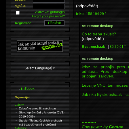
(odpovědět)
H
e
slo:
Aktivovat
a
utologin
friko
|
158.194.29.*
Forgot your password?
Registrace
re: remote desktop
Co to treba zkusit?
(odpovědět)
Bystroushaak_
|
85.70.61.*
re: remote desktop
kdyz se pripojis pres r
Select Language
▼
odhlasi... Pres rdeskt
pripojeni zaroven.
Lepsi je VNC, tam muzes z
.
Infobox
Jak rika Bystroushaak - co 
Nejnovější:
Články:
Zabraňte zneužití svých dat
Skrytí oprávnění v Androidu (CVE-
2019-2089)
Studie: Třetina českých e-shopů
----------
má bezpečnostní problémy!
Cow power by
Gentoo
...
Aktuality: