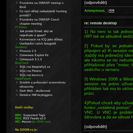
(odpovědět)
Pozvánka na OWASP meetup v
Brně
Anonymous_
|
Co nyní dělají zakladatelé hacking
portálů?
Pozvánka na OWASP Czech
re: remote desktop
chapter meeting
IT Právo:
1) No není to tak jedno
Jak poslat Email, aby se
nejednalo o spam?
/XP/ tak se aktuálně sedí
Konverzace na ICQ jako důkaz.
Uveřejnění cizích fotografií
2) Pokud by se jednal
Soubory:
připojeni až tři session 
Phoenix 2.5
,každý má jedinečný ident
Crimeware Exploit Kit
ale nikomu se nic nebud
Crimepack 3.1.3
BugTrack:
přihlašoval přes "mstsc 
SQLi na listyprahy1.cz
sedícího u serveru.
SQLi na Florenc
SQLi na kacov.cz
3) Windows 2008 a Windo
HackForum:
Sciolink a pořizování screenshotu
session na jedno uživa
obrazovky
přihlášen tak mu to utrh
Dark Web - zkušenosti
práci.
Detekce HW keyloggeru
4)Pokud chceš aby uživat
funkci „vzdálená pomoc“.
Další služby:
VNC. U VNC je problém
BBC:
Supported Tags
šifrována a dá se sifovat H
RSS:
RSS Feeds v2.0
IRC:
#soom
(irc.2600.net)
(odpovědět)
Na SOOM.cz je: