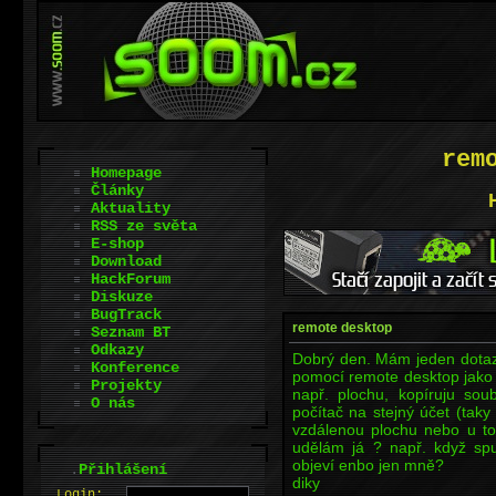
rem
Homepage
Články
Aktuality
RSS ze světa
E-shop
Download
HackForum
Diskuze
BugTrack
remote desktop
Seznam BT
Odkazy
Dobrý den. Mám jeden dotaz
Konference
pomocí remote desktop jako n
Projekty
např. plochu, kopíruju so
O nás
počítač na stejný účet (taky
vzdálenou plochu nebo u toh
udělám já ? např. když sp
objeví enbo jen mně?
.
Přihlášení
diky
L
o
gin: