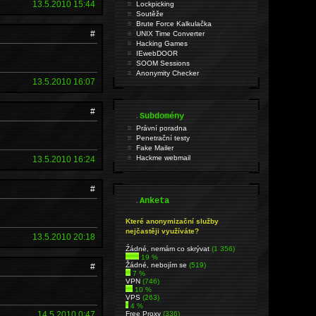
13.5.2010 15:44
Lockpicking
Soutěže
Brute Force Kalkulačka
#
UNIX Time Converter
Hacking Games
IEwebDOOR
SOOM Sessions
Anonymity Checker
13.5.2010 16:07
#
.
Subdomény
Právní poradna
Penetrační testy
Fake Mailer
Hackme webmail
13.5.2010 16:24
#
.
Anketa
Které anonymizační služby
nejčastěji využíváte?
13.5.2010 20:18
Źádné, nemám co skrývat
(1 356)
19 %
Žádné, nebojím se
(519)
#
7 %
VPN
(746)
10 %
VPS
(263)
4 %
14.5.2010 0:47
Free Proxy
(336)