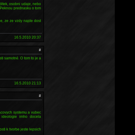
ditek, osobni udaje, nebo
u. Peknou prednasku o tom
e, ze ze vzdy najde dost
16.5.2010 20:37
#
sti samotné. O tom to je a
16.5.2010 21:13
#
itacovych systemu a vubec
 ideologie imho docela
sti k tvorbe jeste lepsich