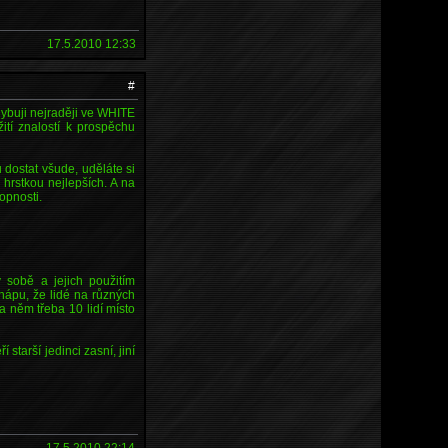
17.5.2010 12:33
#
ohybuji nejraději ve WHITE
ití znalostí k prospěchu
dostat všude, uděláte si
n hrstkou nejlepších. A na
opnosti.
v sobě a jejich použitím
hápu, že lidé na různých
a něm třeba 10 lidí místo
starší jedinci zasní, jiní
17.5.2010 22:14