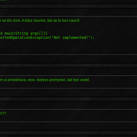
se tim zivis. A kdyz neumis, tak se to bez naucit.
id main(String args[]){
ortedOperationException("Not implemented!");
m si prividelava, woe. kdybys premyslel, tak bys vedel.
zi??