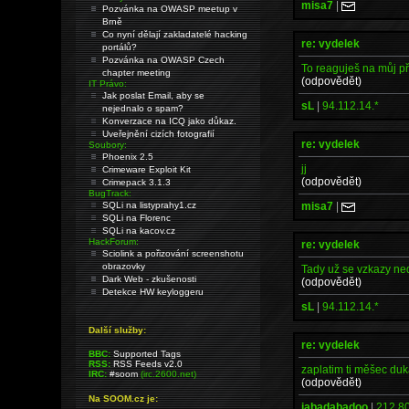
misa7
|
Pozvánka na OWASP meetup v
Brně
Co nyní dělají zakladatelé hacking
re: vydelek
portálů?
Pozvánka na OWASP Czech
To reaguješ na můj p
chapter meeting
(odpovědět)
IT Právo:
Jak poslat Email, aby se
sL
|
94.112.14.*
nejednalo o spam?
Konverzace na ICQ jako důkaz.
Uveřejnění cizích fotografií
re: vydelek
Soubory:
Phoenix 2.5
jj
Crimeware Exploit Kit
(odpovědět)
Crimepack 3.1.3
BugTrack:
misa7
|
SQLi na listyprahy1.cz
SQLi na Florenc
SQLi na kacov.cz
HackForum:
re: vydelek
Sciolink a pořizování screenshotu
obrazovky
Tady už se vzkazy ne
Dark Web - zkušenosti
(odpovědět)
Detekce HW keyloggeru
sL
|
94.112.14.*
Další služby:
re: vydelek
BBC:
Supported Tags
RSS:
RSS Feeds v2.0
zaplatim ti měšec duk
IRC:
#soom
(irc.2600.net)
(odpovědět)
Na SOOM.cz je:
jabadabadoo
|
212.80