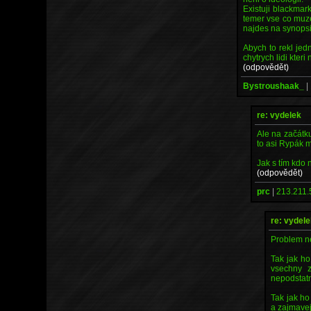
Existuji blackmar
temer vse co muze
najdes na synops
Abych to rekl je
chytrych lidi kteri
(odpovědět)
Bystroushaak_
|
re: vydelek
Ale na začátku
to asi Rypák m
Jak s tím kdo n
(odpovědět)
prc
|
213.211.
re: vydel
Problem n
Tak jak ho
vsechny z
nepodstat
Tak jak ho
a zajmavej