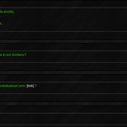
ta prodej.
o
...
za to asi dostanu?
prodiskutovat sem:
[link]
?