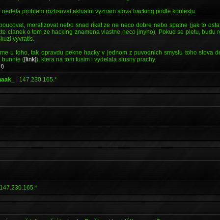
nedela problem rozlisovat aktualni vyznam slova hacking podle kontextu.
poucovat, moralizovat nebo snad rikat ze ne neco dobre nebo spatne (jak to osta
cte clanek o tom ze hacking znamena vlastne neco jinyho). Pokud se pletu, budu 
kuzi vyvratis.
sme u toho, tak opravdu pekne hacky v jednom z puvodnich smyslu toho slova de
 bunnie (
[link]
), ktera na tom tusim i vydelala slusny prachy.
t)
haak_
|
147.230.165.*
147.230.165.*