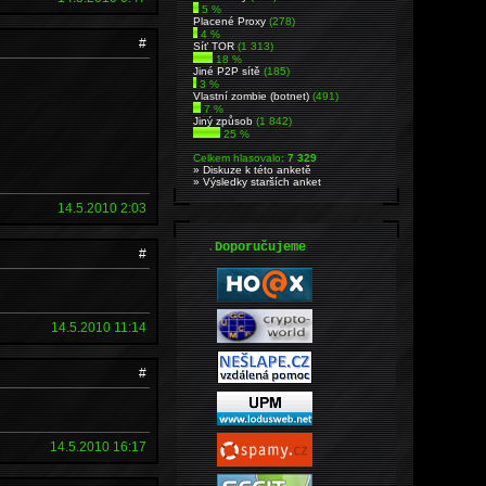
5 %
Placené Proxy
(278)
4 %
#
Síť TOR
(1 313)
18 %
Jiné P2P sítě
(185)
3 %
Vlastní zombie (botnet)
(491)
7 %
Jiný způsob
(1 842)
25 %
Celkem hlasovalo:
7 329
» Diskuze k této anketě
» Výsledky starších anket
14.5.2010 2:03
.
Doporučujeme
#
14.5.2010 11:14
#
14.5.2010 16:17