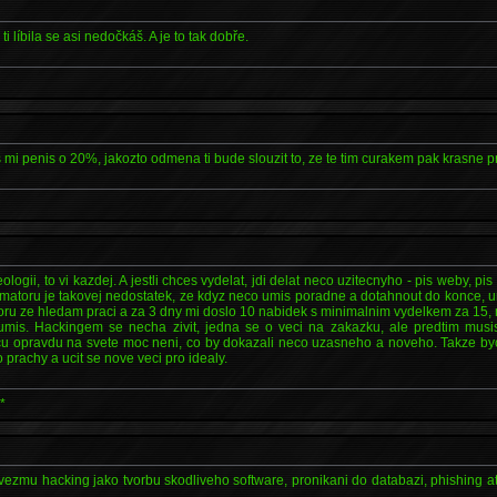
i líbila se asi nedočkáš. A je to tak dobře.
s mi penis o 20%, jakozto odmena ti bude slouzit to, ze te tim curakem pak krasne p
ogii, to vi kazdej. A jestli chces vydelat, jdi delat neco uzitecnyho - pis weby, p
matoru je takovej nedostatek, ze kdyz neco umis poradne a dotahnout do konce, u
ru ze hledam praci a za 3 dny mi doslo 10 nabidek s minimalnim vydelkem za 15, 
umis. Hackingem se necha zivit, jedna se o veci na zakazku, ale predtim musi
ncu opravdu na svete moc neni, co by dokazali neco uzasneho a noveho. Takze b
 prachy a ucit se nove veci pro idealy.
*
vezmu hacking jako tvorbu skodliveho software, pronikani do databazi, phishing a