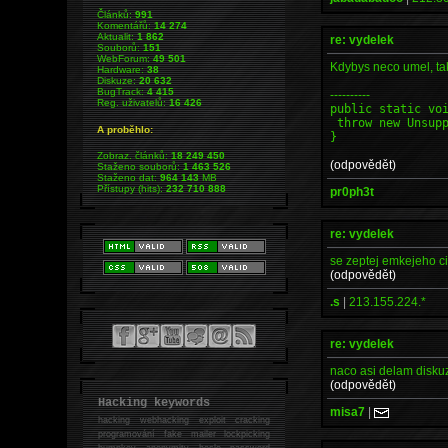
Článků:
991
Komentářů:
14 274
Aktualit:
1 862
re: vydelek
Souborů:
151
WebForum:
49 501
Kdybys neco umel, tak 
Hardware:
38
Diskuze:
20 632
BugTrack:
4 415
----------
Reg. uživatelů:
16 426
public static vo
throw new Unsupp
A proběhlo:
}
Zobraz. článků:
18 249 450
(odpovědět)
Staženo souborů:
1 463 526
Staženo dat:
964 143
MB
Přístupy (hits):
232 710 888
pr0ph3t
re: vydelek
se zeptej emkejeho ci
(odpovědět)
.s
|
213.155.224.*
re: vydelek
naco asi delam disku
(odpovědět)
Hacking keywords
misa7
|
hacking
webhacking exploit cracking
programování fake mailer lockpicking
bumpkey anonymity heslo password