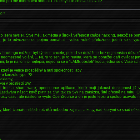
má pro mě informační hodnotu. Proč by si to chtěl/a smazat?
0.*
, co jsem myslel. Štve mě, jak média a široká veřejnost chápe hacking, jelikož se p
a, je to odvozeno od pojmu pomáhat - velice volně přeloženo, jedná se o využ
y hackingu můžete být kýmkoli chcete, pokud se dokážete bez nejmenších důkazů 
 neomezené volání, ... NENÍ to sen, je to realita, která se bohužel daří ovládat je
ami, to je na tom to nejlepší, nejedná se o "LAME obšleh" kódu, jedná se o Vaše sch
, který je velice prospěšný a nutí společnosti, aby
 pro konzole typu PS,
reklamy,
voj v prostředí SW,
í free a share ware, opensource aplikace, které mají jakousi dostupnost již 
Zastávám názor: když platit za SW, tak za SW na zakázku, šité přesně na míru. C
pousty času, ale následně vyjde OpenSource a on je ještě lepší a spolupracovalo n
y, které čtenáře nižších ročníků nebudou zajímat, a kecy, nad kterými se snad někteří 
)
*