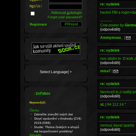
re: vydelek
H
e
slo:
hackni FBI a login+da
Aktivovat
a
utologin
Forgot your password?
----------
Registrace
Cow power by
Gento
(odpovědět)
Anonymous_
|
re: vydelek
noo skidm to :D kolk 
(odpovědět)
misa7
|
Select Language
▼
re: vydelek
Nechceš to jí raději 
.
Infobox
(odpovědět)
Nejnovější:
sL
|
94.112.14.*
Články:
Zabraňte zneužití svých dat
re: vydelek
Skrytí oprávnění v Androidu (CVE-
2019-2089)
nemusi davat spamy
Studie: Třetina českých e-shopů
(odpovědět)
má bezpečnostní problémy!
Aktuality: