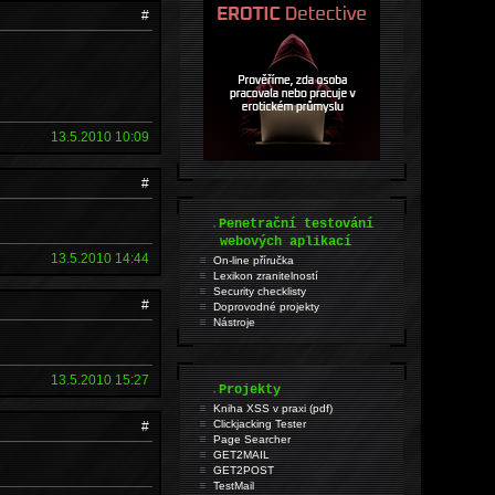
#
13.5.2010 10:09
#
.
Penetrační testování
webových aplikací
13.5.2010 14:44
On-line příručka
Lexikon zranitelností
Security checklisty
#
Doprovodné projekty
Nástroje
13.5.2010 15:27
.
Projekty
Kniha XSS v praxi (pdf)
Clickjacking Tester
#
Page Searcher
GET2MAIL
GET2POST
TestMail