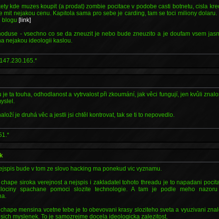
kety kde muzes koupit (a prodat) zombie pocitace v podobe casti botnetu, cisla kre
 mit nejakou cenu. Kapitola sama pro sebe je carding, tam se toci miliony dolar
i blogu
[link]
dnoduse - vsechno co se da zneuzit je nebo bude zneuzito a je doufam vsem jasn
 na nejakou ideologii kaslou.
147.230.165.*
 je ta touha, odhodlanost a vytrvalost při zkoumání, jak věci fungují, jen kvůli znalo
yslel.
aloží je druhá věc a jestli jsi chtěl kontrovat, tak se ti to nepovedlo.
51.*
ek
ejspis bude v tom ze slovo hacking ma ponekud vic vyznamu.
 chape siroka verejnost a nejspis i zakladatel tohoto threadu je to napadani poc
lociny spachane pomoci slozite technologie. A tam je podle meho nazoru
na.
 chape mensina vcetne tebe je to obevovani krasy sloziteho sveta a vyuzivani znalo
sich myslenek. To je samozrejme docela ideologicka zalezitost.