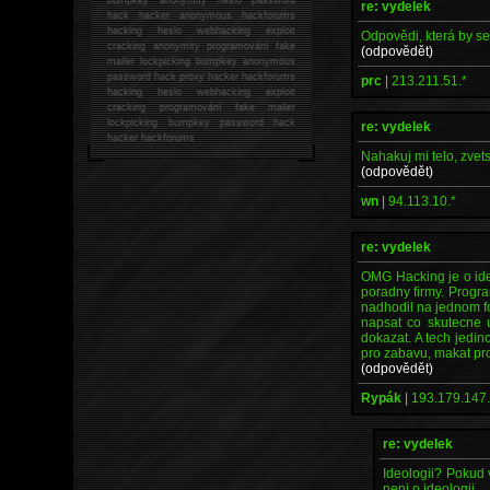
re: vydelek
hack
hacker anonymous hackforums
hacking
heslo webhacking exploit
Odpovědi, která by se t
cracking anonymity programování fake
(odpovědět)
mailer lockpicking bumpkey anonymous
password hack proxy hacker hackforums
prc
|
213.211.51.*
hacking heslo webhacking exploit
cracking programování fake mailer
lockpicking bumpkey password hack
re: vydelek
hacker
hackforums
Nahakuj mi telo, zvet
(odpovědět)
wn
|
94.113.10.*
re: vydelek
OMG Hacking je o ideol
poradny firmy. Progra
nadhodil na jednom fo
napsat co skutecne 
dokazat. A tech jedi
pro zabavu, makat pro
(odpovědět)
Rypák
|
193.179.147.
re: vydelek
Ideologii? Pokud 
neni o ideologii.