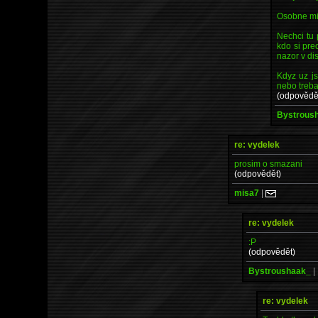
Osobne mi 
Nechci tu 
kdo si pre
nazor v dis
Kdyz uz j
nebo treba
(odpovědě
Bystrous
re: vydelek
prosim o smazani
(odpovědět)
misa7
|
re: vydelek
:P
(odpovědět)
Bystroushaak_
|
re: vydelek