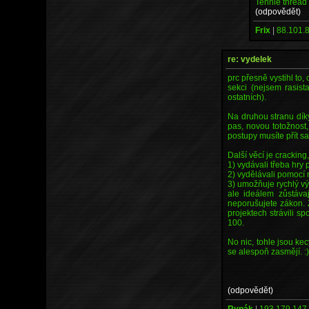
Tenhle thread 
(odpovědět)
Frix
|
88.101.8
re: vydelek
prc přesně vystihl to
sekci (nejsem rasist
ostatních).
Na druhou stranu dík
pas, novou totožnost,
postupy musíte přít s
Další věcí je cracking
1) vydávali třeba hry
2) vydělávali pomocí 
3) umožňuje rychlý vý
ale ideálem zůstávaj
neporušujete zákon. 
projektech strávili s
100.
No nic, tohle jsou kec
se alespoň zasmějí. :
(odpovědět)
Rypák
|
193.179.147.