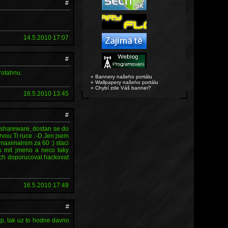
#
14.5.2010 17:07
#
rotahnu.
» Bannery našeho portálu
» Wallpapery našeho portálu
» Chybí zde Váš banner?
16.5.2010 13:45
#
is shareware, dostan se do
rvou Ti ruce :-D Jen jsem
maximalnim za 60 :) staci
s mit jmeno a neco taky
ych doporucoval hackovat
16.5.2010 17:49
#
tp, tak uz to hodne davno