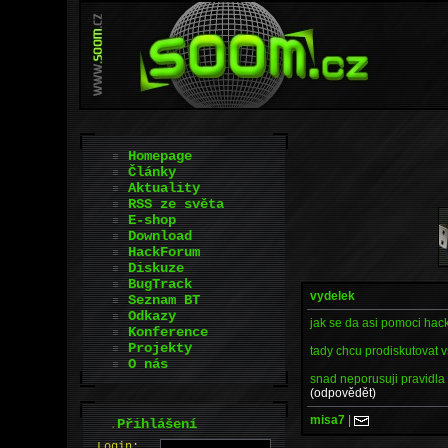
Homepage
Články
Aktuality
RSS ze světa
E-shop
Download
HackForum
Diskuze
BugTrack
vydelek
Seznam BT
Odkazy
jak se da asi pomoci hac
Konference
Projekty
tady chcu prodiskutovat v
O nás
snad neporusuji pravidla
(odpovědět)
misa7
|
.
Přihlášení
L
o
gin: