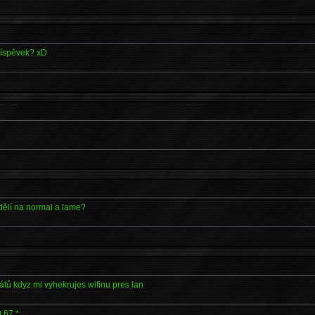
říspěvek? xD
dělí na normal a lame?
átů kdyz mi vyhekrujes wifinu pres lan
.67.*