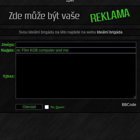
Zpět
Svou ideální brigádu na léto najdete na webu
Ideální brigáda
Jmé
n
o:
Na
d
pis:
V
z
kaz:
BBCode
No
S
pam