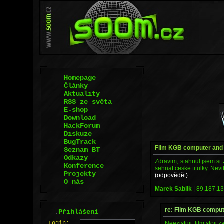
Homepage
Články
Aktuality
RSS ze světa
E-shop
Download
HackForum
Diskuze
BugTrack
Film KGB computer and
Seznam BT
Odkazy
Zdravim, stahnul jsem si
Konference
sehnat ceske titulky. Nevi
Projekty
(odpovědět)
O nás
Marek Sablik
|
89.187.13
re: Film KGB compu
.
Přihlášení
Neexistuji, film stoji 
L
o
gin: