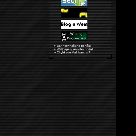
» Bannery našeho portálu
» Wallpapery našeho portálu
» Chybí zde Váš banner?