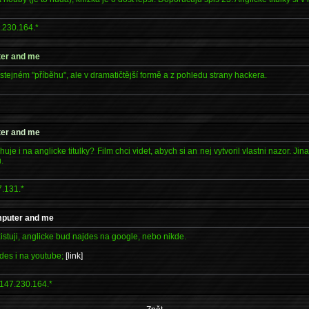
.230.164.*
ter and me
 stejném "příběhu", ale v dramatičtější formě a z pohledu strany hackera.
*
ter and me
huje i na anglicke titulky? Film chci videt, abych si an nej vytvoril vlastni nazor. Jin
u.
7.131.*
mputer and me
istuji, anglicke bud najdes na google, nebo nikde.
des i na youtube;
[link]
147.230.164.*