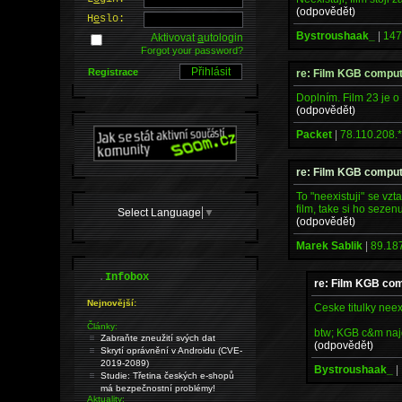
(odpovědět)
H
e
slo:
Bystroushaak_
|
147
Aktivovat
a
utologin
Forgot your password?
Registrace
re: Film KGB compu
Doplním. Film 23 je o
(odpovědět)
Packet
|
78.110.208.
re: Film KGB compu
To "neexistuji" se vzta
film, take si ho sezen
Select Language
▼
(odpovědět)
Marek Sablik
|
89.18
.
Infobox
re: Film KGB co
Nejnovější:
Ceske titulky neex
Články:
btw; KGB c&m naj
Zabraňte zneužití svých dat
(odpovědět)
Skrytí oprávnění v Androidu (CVE-
2019-2089)
Bystroushaak_
|
Studie: Třetina českých e-shopů
má bezpečnostní problémy!
Aktuality: