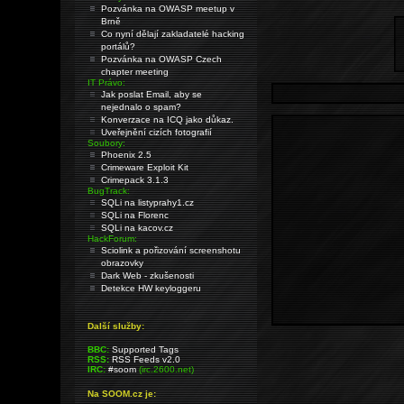
Pozvánka na OWASP meetup v
Brně
Co nyní dělají zakladatelé hacking
portálů?
Pozvánka na OWASP Czech
chapter meeting
IT Právo:
Jak poslat Email, aby se
nejednalo o spam?
Konverzace na ICQ jako důkaz.
Uveřejnění cizích fotografií
Soubory:
Phoenix 2.5
Crimeware Exploit Kit
Crimepack 3.1.3
BugTrack:
SQLi na listyprahy1.cz
SQLi na Florenc
SQLi na kacov.cz
HackForum:
Sciolink a pořizování screenshotu
obrazovky
Dark Web - zkušenosti
Detekce HW keyloggeru
Další služby:
BBC:
Supported Tags
RSS:
RSS Feeds v2.0
IRC:
#soom
(irc.2600.net)
Na SOOM.cz je: