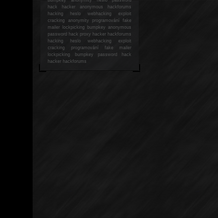
hack
hacker anonymous hackforums
hacking
heslo webhacking exploit
cracking anonymity programování fake
mailer lockpicking bumpkey anonymous
password hack proxy hacker hackforums
hacking heslo webhacking exploit
cracking programování fake mailer
lockpicking bumpkey password hack
hacker
hackforums