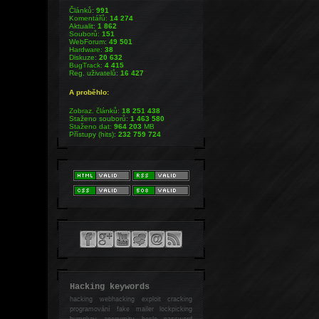
Článků:
991
Komentářů:
14 274
Aktualit:
1 862
Souborů:
151
WebForum:
49 501
Hardware:
38
Diskuze:
20 632
BugTrack:
4 415
Reg. uživatelů:
16 427
A proběhlo:
Zobraz. článků:
18 251 438
Staženo souborů:
1 463 580
Staženo dat:
964 203
MB
Přístupy (hits):
232 759 724
Hacking keywords
hacking
webhacking exploit cracking
programování fake mailer lockpicking
bumpkey anonymity heslo password