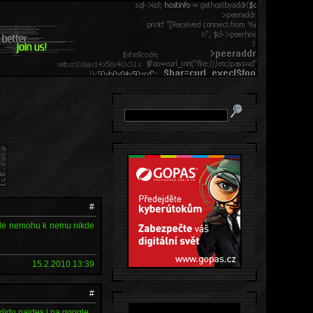
#
 ale nemohu k nemu nikde
15.2.2010 13:39
#
 klidu najdes i na google.