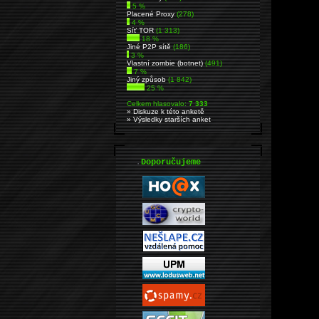
5 %
Placené Proxy
(278)
4 %
Síť TOR
(1 313)
18 %
Jiné P2P sítě
(186)
3 %
Vlastní zombie (botnet)
(491)
7 %
Jiný způsob
(1 842)
25 %
Celkem hlasovalo:
7 333
» Diskuze k této anketě
» Výsledky starších anket
.
Doporučujeme