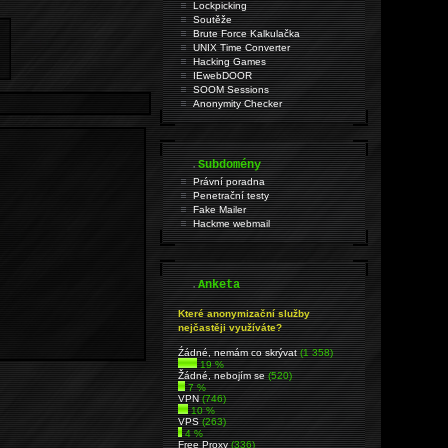
Lockpicking
Soutěže
Brute Force Kalkulačka
UNIX Time Converter
Hacking Games
IEwebDOOR
SOOM Sessions
Anonymity Checker
.
Subdomény
Právní poradna
Penetrační testy
Fake Mailer
Hackme webmail
.
Anketa
Které anonymizační služby
nejčastěji využíváte?
Źádné, nemám co skrývat
(1 358)
19 %
Žádné, nebojím se
(520)
7 %
VPN
(746)
10 %
VPS
(263)
4 %
Free Proxy
(336)