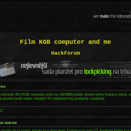
Film KGB computer and me
HackForum
 me
 z torrentu film KGB computer and me (464MB) podle skvele knihy Kukacci vejce,
te prosim jestli vubec existuji? Pri nejhorsim by postacily i anglicke.
1.*
ter and me
za houby (je to nuda), knizka je o dost lepsi. Doporucuju spis 23. Anglicke titulky si v