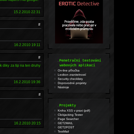
15.2.2010 22:31
#
16.2.2010 19:11
#
.
Penetrační testování
ak diky za tip na ten druhy
webových aplikací
On-line příručka
Lexikon zranitelností
Security checklisty
16.2.2010 19:36
Doprovodné projekty
Nástroje
#
.
Projekty
Kniha XSS v praxi (pdf)
Clickjacking Tester
Page Searcher
16.2.2010 20:15
GET2MAIL
GET2POST
TestMail