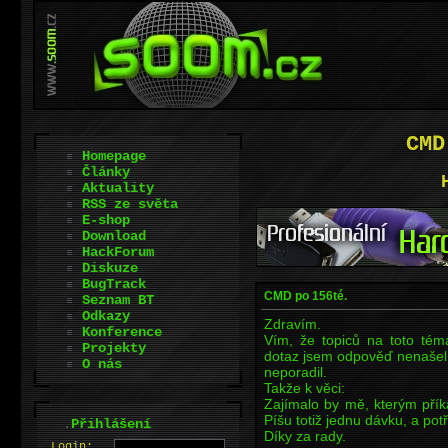
CMD
Homepage
Články
Aktuality
RSS ze světa
E-shop
Download
HackForum
Diskuze
BugTrack
CMD po 156té.
Seznam BT
Odkazy
Zdravím.
Konference
Vím, že topiců na toto té
Projekty
dotaz jsem odpověď nenašel.
O nás
neporadil.
Takže k věci:
Zajímalo by mě, kterým přík
Píšu totiž jednu dávku, a pot
.
Přihlášení
Díky za rady.
L
o
gin: