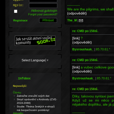
----------
H
e
slo:
We are the pilgrims, we shall 
Aktivovat
a
utologin
(odpovědět)
Forgot your password?
The_M
|
Registrace
re: CMD po 156té.
[link]
?
(odpovědět)
Bysroushaak_
|
85.70.61.*
re: CMD po 156té.
Select Language
▼
[link]
a vubec celkove goog
(odpovědět)
.
Bystroushaak_
|
85.70.61.*
Infobox
Nejnovější:
re: CMD po 156té.
Články:
Díky, takovou syntaxi jse
Zabraňte zneužití svých dat
Skrytí oprávnění v Androidu (CVE-
Když už se mi něco pod
2019-2089)
nějakého doplňku, ale já p
Studie: Třetina českých e-shopů
má bezpečnostní problémy!
----------
Aktuality: