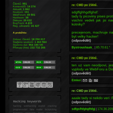
Článků:
991
re: CMD po 156té.
Komentářů:
14 274
Aktualit:
1 862
sdgffghhgdfghsf:
Souborů:
151
WebForum:
49 501
tady ty picoviny pises pr
Hardware:
38
vsichni vedeli jak jsi 
Diskuze:
20 632
BugTrack:
4 415
kotniky?
Reg. uživatelů:
16 427
precejenom, machruje na
A proběhlo:
byt velky hacker!
Zobraz. článků:
18 250 017
(odpovědět)
Staženo souborů:
1 463 564
Staženo dat:
964 185
MB
Bystroushaak_
|
85.70.61.*
Přístupy (hits):
232 732 266
re: CMD po 156té.
ten uz vam neodpovi, jest
vyplody ve WebForu a Dis
(odpovědět)
Emkei
|
|
|
re: CMD po 156té.
aaale tady si nekdo veri :
(odpovědět)
Hacking keywords
hacking
webhacking exploit cracking
sdfgsfhfghgfhfgj
|
174.36.209
programování fake mailer lockpicking
bumpkey anonymity heslo password