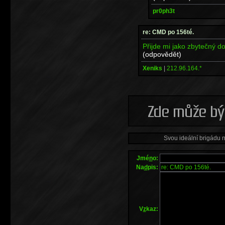
pr0ph3t
re: CMD po 156té.
Přijde mi jako zbytečný dot
(odpovědět)
Xeniks
|
212.96.164.*
Svou ideální brigádu 
Jmé
n
o:
Na
d
pis:
V
z
kaz: