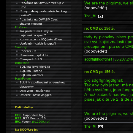
We are the pilgrims, we sha
Pozvánka na OWASP meetup v
(odpovědět)
Brně
Co nyní dělají zakladatelé hacking
portálů?
The_M
|
Pozvánka na OWASP Czech
chapter meeting
IT Právo:
re: CMD po 156té.
Jak poslat Email, aby se
nejednalo o spam?
tady ty picoviny pises 
Konverzace na ICQ jako důkaz.
sve vynikajici znalosti o
Uveřejnění cizích fotografií
precejenom, pta se o CMD,
Soubory:
(odpovědět)
Phoenix 2.5
Crimeware Exploit Kit
sdgffghhgdfghsf
|
85.207.246
Crimepack 3.1.3
BugTrack:
SQLi na listyprahy1.cz
SQLi na Florenc
re: CMD po 156té.
SQLi na kacov.cz
HackForum:
pro sdgffghhgdfghsf:
Sciolink a pořizování screenshotu
Tak aby bylo jasno, mě n
obrazovky
běhu systému, jeho fungov
Dark Web - zkušenosti
A než začneš nadávat jak
Detekce HW keyloggeru
píšeš jak dítě ve 2. třídě 
Další služby:
----------
We are the pilgrims, we sha
BBC:
Supported Tags
(odpovědět)
RSS:
RSS Feeds v2.0
IRC:
#soom
(irc.2600.net)
The_M
|
Na SOOM.cz je: