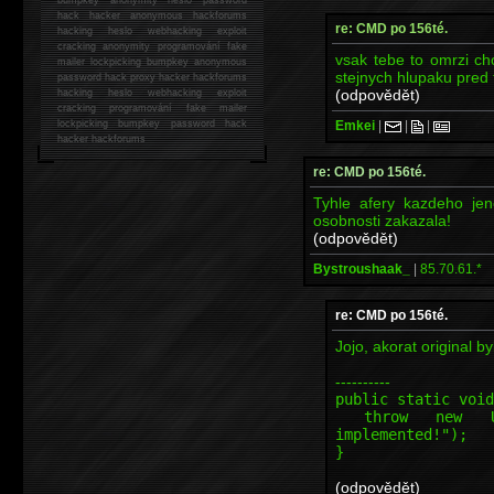
hack
hacker anonymous hackforums
re: CMD po 156té.
hacking
heslo webhacking exploit
cracking anonymity programování fake
vsak tebe to omrzi ch
mailer lockpicking bumpkey anonymous
stejnych hlupaku pred 
password hack proxy hacker hackforums
(odpovědět)
hacking heslo webhacking exploit
cracking programování fake mailer
Emkei
|
|
|
lockpicking bumpkey password hack
hacker
hackforums
re: CMD po 156té.
Tyhle afery kazdeho jen
osobnosti zakazala!
(odpovědět)
Bystroushaak_
|
85.70.61.*
re: CMD po 156té.
Jojo, akorat original byl
----------
public static void
throw new Unsup
implemented!");
}
(odpovědět)