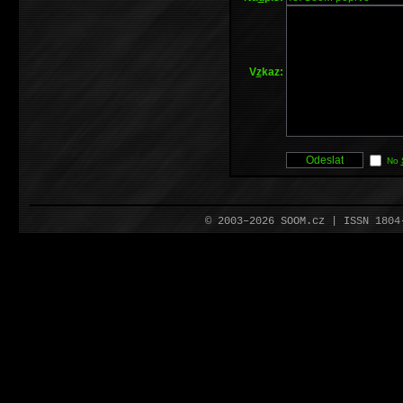
V
z
kaz:
No
© 2003–2026 SOOM.cz | ISSN 180