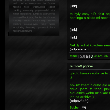
hack
hacker anonymous hackforums
[link]
hacking
heslo webhacking exploit
cracking anonymity programování fake
to byly casy :-D. fakt n
mailer lockpicking bumpkey anonymous
hostingu a nikdo mi nechte
password hack proxy hacker hackforums
hacking heslo webhacking exploit
cracking programování fake mailer
----------
lockpicking bumpkey password hack
[link]
hacker
hackforums
[link]
Někdy kokot kokotem není,
(odpovědět)
qteck
|
|
|
364250869
re: SooM poprvé
qteck: kamo skoda ze to z
;)
btw uz znam dlouho ale as
drive jsem z toho plni
aktualnim webu uz nikde 
jen na archive ).
(odpovědět)
Subber
|