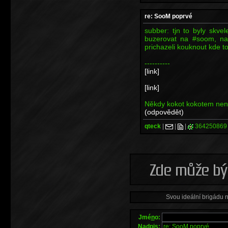
re: SooM poprvé
subber: tjn to byly skvel
buzerovat na #soom, nas
prichazeli kouknout kde to
----------
[link]
[link]
Někdy kokot kokotem není,
(odpovědět)
qteck
|
|
|
364250869
Svou ideální brigádu 
Jmé
n
o:
Na
d
pis: