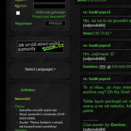
H
e
slo:
re: SooM poprvé
Aktivovat
a
utologin
Forgot your password?
Njn, az na to ze puvodni 
Registrace
(odpovědět)
Neasi
|
85.70.61.*
re: SooM poprvé
Hm..zajímavé :D
(odpovědět)
Daidalos
|
|
426-909-58
Select Language
▼
re: SooM poprvé
To si rikas, ze mas int
.
Infobox
archive.org? Oh My God!
Nejnovější:
Tohle bych pochopil od ne
vcera a ne od nekoho, kd
Články:
patek.
Zabraňte zneužití svých dat
Skrytí oprávnění v Androidu (CVE-
2019-2089)
----------
Studie: Třetina českých e-shopů
Cow power by
Gentoo
...
má bezpečnostní problémy!
(odpovědět)
Aktuality: