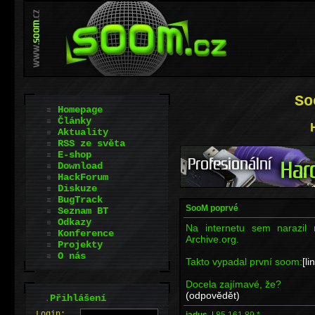
So
Homepage
Články
Aktuality
RSS ze světa
E-shop
Download
HackForum
Diskuze
BugTrack
SooM poprvé
Seznam BT
Odkazy
Na internetu sem narazil 
Konference
Archive.org.
Projekty
O nás
Takto vypadal první soom:
[li
Docela zajímavé, že?
(odpovědět)
.
Přihlášení
L
o
gin:
jadus.
|
85.161.89.*