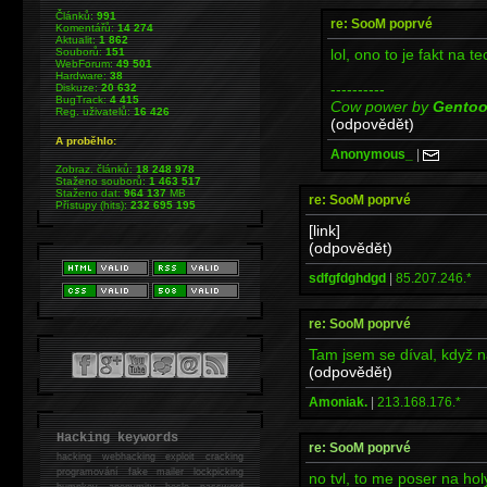
Článků:
991
re: SooM poprvé
Komentářů:
14 274
Aktualit:
1 862
lol, ono to je fakt na t
Souborů:
151
WebForum:
49 501
Hardware:
38
----------
Diskuze:
20 632
BugTrack:
4 415
Cow power by
Gento
Reg. uživatelů:
16 426
(odpovědět)
A proběhlo:
Anonymous_
|
Zobraz. článků:
18 248 978
Staženo souborů:
1 463 517
Staženo dat:
964 137
MB
re: SooM poprvé
Přístupy (hits):
232 695 195
[link]
(odpovědět)
sdfgfdghdgd
|
85.207.246.*
re: SooM poprvé
Tam jsem se díval, když 
(odpovědět)
Amoniak.
|
213.168.176.*
Hacking keywords
re: SooM poprvé
hacking
webhacking exploit cracking
programování fake mailer lockpicking
no tvl, to me poser na hol
bumpkey anonymity heslo password