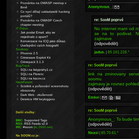
Pozvánka na OWASP meetup v
Anonymous_
|
Brně
Co nyní dělají zakladatelé hacking
portálů?
re: SooM poprvé
Pozvánka na OWASP Czech
chapter meeting
No internet mam od ro
IT Právo:
Jak poslat Email, aby se
se na to podivat. 
nejednalo o spam?
zajimave.
Konverzace na ICQ jako důkaz.
(odpovědět)
Uveřejnění cizích fotografií
Soubory:
jadus.
|
85.161.226.*
Phoenix 2.5
Crimeware Exploit Kit
Crimepack 3.1.3
re: SooM poprvé
BugTrack:
SQLi na listyprahy1.cz
link na zminovany serv
SQLi na Florenc
soomu.
SQLi na kacov.cz
HackForum:
zajimavy je rovnez pohled
Sciolink a pořizování screenshotu
(odpovědět)
obrazovky
Dark Web - zkušenosti
Emkei
|
|
|
Detekce HW keyloggeru
re: SooM poprvé
Další služby:
Anonymous_: To bude tim
BBC:
Supported Tags
(odpovědět)
RSS:
RSS Feeds v2.0
IRC:
#soom
(irc.2600.net)
Neasi
|
85.70.61.*
Na SOOM.cz je: