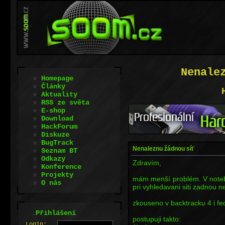
Nenale
Homepage
Články
Aktuality
RSS ze světa
E-shop
Download
HackForum
Diskuze
BugTrack
Nenaleznu žádnou síť
Seznam BT
Odkazy
Zdravím,
Konference
Projekty
mám menší problém. V note
O nás
pri vyhledavani siti zadnou n
zkouseno v backtracku 4 i fe
.
Přihlášení
postupuji takto:
L
o
gin: