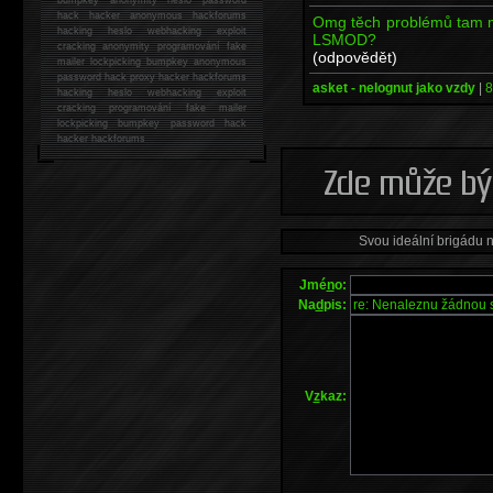
hack
hacker anonymous hackforums
Omg těch problémů tam mů
hacking
heslo webhacking exploit
LSMOD?
cracking anonymity programování fake
(odpovědět)
mailer lockpicking bumpkey anonymous
password hack proxy hacker hackforums
asket - nelognut jako vzdy
|
8
hacking heslo webhacking exploit
cracking programování fake mailer
lockpicking bumpkey password hack
hacker
hackforums
Svou ideální brigádu 
Jmé
n
o:
Na
d
pis:
V
z
kaz: