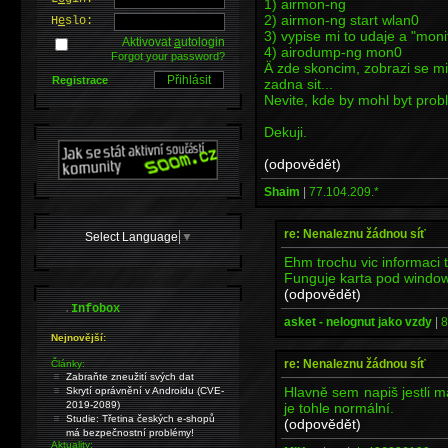
1) airmon-ng
2) airmon-ng start wlan0
H
e
slo:
3) vypise mi to udaje a "mo
Aktivovat
a
utologin
4) airodump-ng mon0
Forgot your password?
Ä zde skoncim, zobrazi se m
Registrace
zadna sit...
Nevite, kde by mohl byt prob
Dekuji.
(odpovědět)
Shaim
|
77.104.209.*
re: Nenaleznu žádnou síť
Select Language
▼
Ehm trochu vic informaci 
Funguje karta pod window
(odpovědět)
.
Infobox
asket - nelognut jako vzdy
|
8
Nejnovější:
re: Nenaleznu žádnou síť
Články:
Zabraňte zneužití svých dat
Hlavně sem napiš jestli má
Skrytí oprávnění v Androidu (CVE-
2019-2089)
je tohle normální.
Studie: Třetina českých e-shopů
(odpovědět)
má bezpečnostní problémy!
Aktuality: