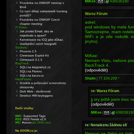
MiKee
|
|
436036190
Pozvánka na OWASP meetup v
Brně
Co nyní dělají zakladatelé hacking
Warez Fórum
portálů?
Pozvánka na OWASP Czech
asket:
chapter meeting
pod windows by mela fung
IT Právo:
Samozrejme, mam noteboo
Jak poslat Email, aby se
nejednalo o spam?
WiFi a je zde nekolik 
Konverzace na ICQ jako důkaz.
jinyho).
Uveřejnění cizích fotografií
Soubory:
Phoenix 2.5
MiKee:
Crimeware Exploit Kit
Nemam Vistu, nahore pisu
Crimepack 3.1.3
BugTrack:
BackTrack 4.
SQLi na listyprahy1.cz
(odpovědět)
SQLi na Florenc
SQLi na kacov.cz
Shaim
|
77.104.209.*
HackForum:
Sciolink a pořizování screenshotu
obrazovky
re: Warez Fórum
Dark Web - zkušenosti
Detekce HW keyloggeru
jj sry ještě jsem moc n
(odpovědět)
Další služby:
MiKee
|
|
43603619
BBC:
Supported Tags
RSS:
RSS Feeds v2.0
IRC:
#soom
(irc.2600.net)
re: Nenaleznu žádnou síť
Na SOOM.cz je:
Nemusí se třeba na tom n