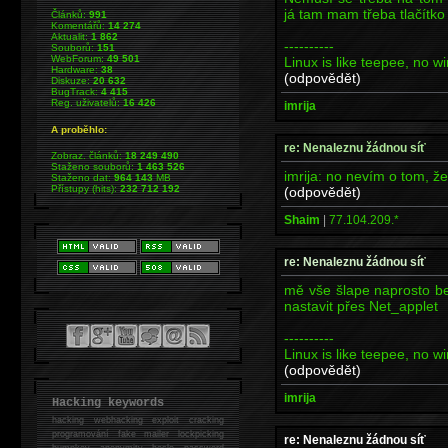
já tam mam třeba tlačítko
Článků:
991
Komentářů:
14 274
Aktualit:
1 862
----------
Souborů:
151
WebForum:
49 501
Linux is like teepee, no 
Hardware:
38
(odpovědět)
Diskuze:
20 632
BugTrack:
4 415
Reg. uživatelů:
16 426
imrija
A proběhlo:
re: Nenaleznu žádnou síť
Zobraz. článků:
18 249 490
Staženo souborů:
1 463 526
imrija: no nevím o tom, ž
Staženo dat:
964 143
MB
Přístupy (hits):
232 712 192
(odpovědět)
Shaim
|
77.104.209.*
re: Nenaleznu žádnou síť
mě vše šlape naprosto b
nastavit přes Net_applet
----------
Linux is like teepee, no 
(odpovědět)
imrija
Hacking keywords
hacking
webhacking exploit cracking
programování fake mailer lockpicking
re: Nenaleznu žádnou síť
bumpkey anonymity heslo password