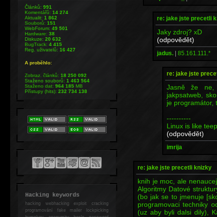
Článků:
991
Komentářů:
14 274
re: jake jste precetli 
Aktualit:
1 862
Souborů:
151
WebForum:
49 501
Jaky zdroj? xD
Hardware:
38
(odpovědět)
Diskuze:
20 632
BugTrack:
4 415
Reg. uživatelů:
16 427
jadus.
|
85.161.111.*
A proběhlo:
re: jake jste prece
Zobraz. článků:
18 250 092
Staženo souborů:
1 463 564
Jasně že ne, 
Staženo dat:
964 185
MB
Přístupy (hits):
232 734 138
jakpsatweb, sko
je programátor, 
----------
Linux is like te
(odpovědět)
imrija
re: jake jste precetli knizky
knih je moc, ale nenaucej
Algoritmy Datové struktu
Hacking keywords
(bo jak se to jmenuje [sk
programovaci techniky o
hacking
webhacking exploit cracking
programování fake mailer lockpicking
(uz aby byli dalsi dily),
bumpkey anonymity heslo password