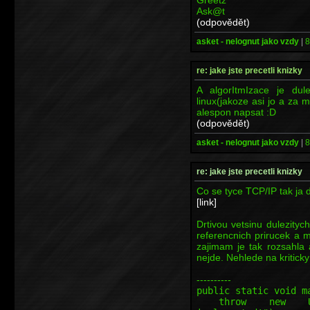
Ask@t
(odpovědět)
asket - nelognut jako vzdy
|
8
re: jake jste precetli knizky
A algorItmIzace je dul
linux(jakoze asi jo a za 
alespon napsat :D
(odpovědět)
asket - nelognut jako vzdy
|
8
re: jake jste precetli knizky
Co se tyce TCP/IP tak ja 
[link]
Drtivou vetsinu dulezity
referencnich prirucek a 
zajimam je tak rozsahla a
nejde. Nehlede na kriticky
----------
public static void m
throw new Unsupp