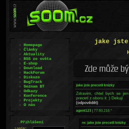
jake jste
Homepage
Články
Aktuality
RSS ze světa
E-shop
Download
HackForum
Diskuze
BugTrack
jake jste precetli knizky
Seznam BT
Odkazy
Zdravim, chtel bych se jen
Konference
precetl z oboru it :) Dekuji
Projekty
(odpovědět)
O nás
agent123
|
77.93.216.*
.
Přihlášení
re: jake jste precetli knizky
L
o
gin: