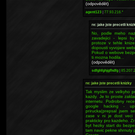
(odpovědět)
agent123
|
77.93.216.*
re: jake jste precetli kniz
No, podle meho nazo
zavadejici - lepsi b
protoze v tehle kniz
dopousti vyvojare webu
Pokud o webove bezpec
ti mozna hodila...
(odpovědět)
sdfghfghjgfhdfg
|
85.207.
re: jake jste precetli knizky
Tak myslim ze velkyho pr
kazdy. Je to proste zakl
internetu. Podrobny rece
google hacking - upl
prirucka(prepsal jsem se
zase v ni je dost vec
prakticky pro kazdeho. Z
byt hezky start do bezp
tam navic pekne shrnuty 
Greetz