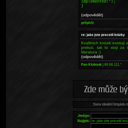
implemented!");
}
(odpovědět)
pr0ph3t
re: jake jste precetli knizky
Kvalitnich knizek existuji
prelozi, tak to stoji za
literatura :)
(odpovědět)
Pan Klobouk
|
88.86.111.*
Svou ideální brigádu 
Jmé
n
o:
Na
d
pis: