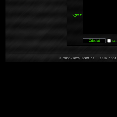
V
z
kaz:
No
© 2003–2026 SOOM.cz | ISSN 180