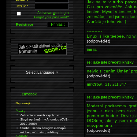
Jak na to v turbo pascal
C++ pro zelenáče, Jak na
H
e
slo:
kostce, Mysql v kostce, h
Aktivovat
a
utologin
zelenáče, Ted jsem si koup
Forgot your password?
A určitě je toho víc :)
Registrace
----------
Linux is like teepee, no 
(odpovědět)
imrija
re: jake jste precetli knizky
nejvíc si cením Umění pr
Select Language
▼
(odpovědět)
mr.Crow.
|
213.211.34.*
.
Infobox
re: jake jste precetli knizky
Nejnovější:
Moderni pocitacova gra
jednu z nich jsem sice 
Články:
pomerne hodne. Drive jse
Zabraňte zneužití svých dat
Skrytí oprávnění v Androidu (CVE-
DOSem, ale ty jsem mel 
2019-2089)
nevzpomenu.
Studie: Třetina českých e-shopů
(odpovědět)
má bezpečnostní problémy!
Aktuality: