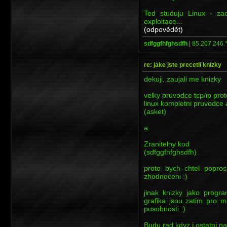
Ted studuju Linux - z
exploitace...
(odpovědět)
sdfggfhfghsdfh
|
85.207.246.
re: jake jste precetli knizky
dekuji, zaujali me knizky
velky pruvodce tcp/ip prot
linux kompletni pruvodce 
(asket)
a
Zranitelny kod
(sdfggfhfghsdfh)
proto bych chtel poprosi
zhodnoceni :)
jinak knizky jako progr
grafika jsou zatim pro m
pusobnosti :)
Budu rad kdyz i ostatni na