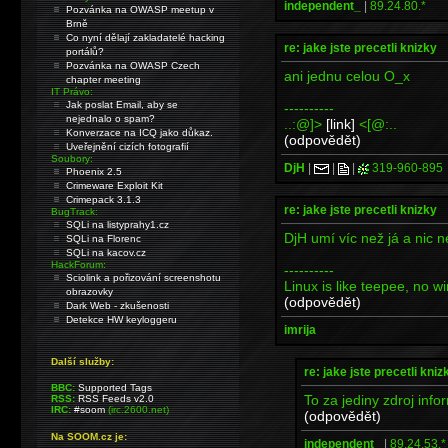
independent_
|
89.24.80.*
Pozvánka na OWASP meetup v
Brně
Co nyní dělají zakladatelé hacking
re: jake jste precetli knizky
portálů?
Pozvánka na OWASP Czech
ani jednu celou O_x
chapter meeting
IT Právo:
Jak poslat Email, aby se
----------
nejednalo o spam?
..:@]>
[link]
<[@:..
Konverzace na ICQ jako důkaz.
(odpovědět)
Uveřejnění cizích fotografií
Soubory:
DjH
|
|
|
319-960-895
Phoenix 2.5
Crimeware Exploit Kit
Crimepack 3.1.3
re: jake jste precetli knizky
BugTrack:
SQLi na listyprahy1.cz
DjH umí víc než já a nic n
SQLi na Florenc
SQLi na kacov.cz
HackForum:
----------
Sciolink a pořizování screenshotu
Linux is like teepee, no 
obrazovky
(odpovědět)
Dark Web - zkušenosti
Detekce HW keyloggeru
imrija
Další služby:
re: jake jste precetli kniz
BBC:
Supported Tags
To za jediny zdroj inf
RSS:
RSS Feeds v2.0
IRC:
#soom
(irc.2600.net)
(odpovědět)
Na SOOM.cz je:
independent_
|
89.24.53.*