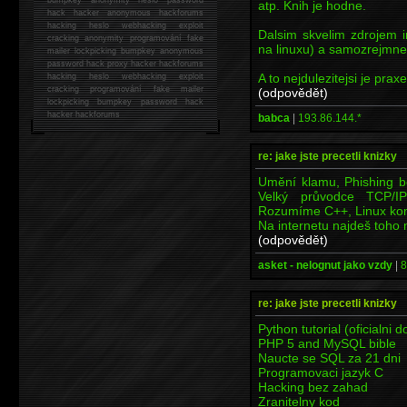
atp. Knih je hodne.
hack
hacker anonymous hackforums
hacking
heslo webhacking exploit
Dalsim skvelim zdrojem i
cracking anonymity programování fake
na linuxu) a samozrejmne i
mailer lockpicking bumpkey anonymous
password hack proxy hacker hackforums
A to nejdulezitejsi je praxe
hacking heslo webhacking exploit
cracking programování fake mailer
(odpovědět)
lockpicking bumpkey password hack
hacker
hackforums
babca
|
193.86.144.*
re: jake jste precetli knizky
Umění klamu, Phishing be
Velký průvodce TCP/IP
Rozumíme C++, Linux komp
Na internetu najdeš toho
(odpovědět)
asket - nelognut jako vzdy
|
8
re: jake jste precetli knizky
Python tutorial (oficialni
PHP 5 and MySQL bible
Naucte se SQL za 21 dni
Programovaci jazyk C
Hacking bez zahad
Zranitelny kod