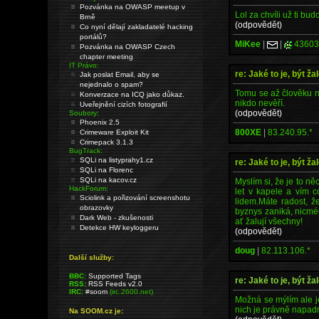
Pozvánka na OWASP meetup v
Lol za chvíli už ti bu
Brně
(odpovědět)
Co nyní dělají zakladatelé hacking
portálů?
MiKee
|
|
43603
Pozvánka na OWASP Czech
chapter meeting
IT Právo:
re: Jaké to je, být ž
Jak poslat Email, aby se
nejednalo o spam?
Tomu se až člověku ne
Konverzace na ICQ jako důkaz.
nikdo nevěří.
Uveřejnění cizích fotografií
(odpovědět)
Soubory:
Phoenix 2.5
800XE
|
83.240.95.*
Crimeware Exploit Kit
Crimepack 3.1.3
BugTrack:
SQLi na listyprahy1.cz
re: Jaké to je, být ž
SQLi na Florenc
SQLi na kacov.cz
Myslím si, že je to 
HackForum:
let v kapele a vím c
Sciolink a pořizování screenshotu
lidem.Máte radost, ž
obrazovky
byznys zaniká, nicméně
Dark Web - zkušenosti
ať žalují všechny!
Detekce HW keyloggeru
(odpovědět)
doug
|
82.113.106.*
Další služby:
BBC:
Supported Tags
re: Jaké to je, být ž
RSS:
RSS Feeds v2.0
IRC:
#soom
(irc.2600.net)
Možná se mýlím ale je 
nich je právně napad
Na SOOM.cz je: