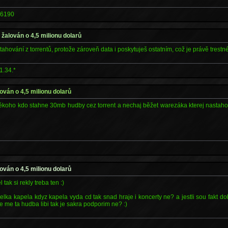
6190
t žalován o 4,5 milionu dolarů
ahování z torrentů, protože zároveň data i poskytuješ ostatním, což je právě trestné
1.34.*
alován o 4,5 milionu dolarů
někoho kdo stahne 30mb hudby cez torrent a nechaj běžet warezáka kterej nastaho
alován o 4,5 milionu dolarů
tak si rekly treba ten :)
o velka kapela kdyz kapela vyda cd tak snad hraje i koncerty ne? a jestli sou fakt
e me ta hudba libi tak je sakra podporim ne? :)