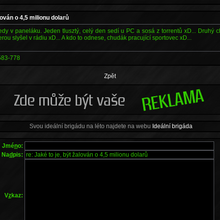
alován o 4,5 milionu dolarů
dy v paneláku. Jeden tlusztý, celý den sedí u PC a sosá z torrentů xD... Druhý c
terou slyšel v rádiu xD... A kdo to odnese, chudák pracující sportovec xD...
583-778
Zpět
Svou ideální brigádu na léto najdete na webu
Ideální brigáda
Jmé
n
o:
Na
d
pis:
V
z
kaz: