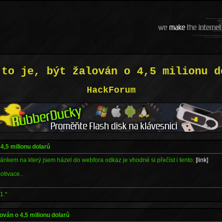
 to je, být žalován o 4,5 milionu d
HackForum
 4,5 milionu dolarů
lánkem na který jsem házel do webfora odkaz je vhodné si přečíst i tento:
[link]
otivace..
1.*
alován o 4,5 milionu dolarů