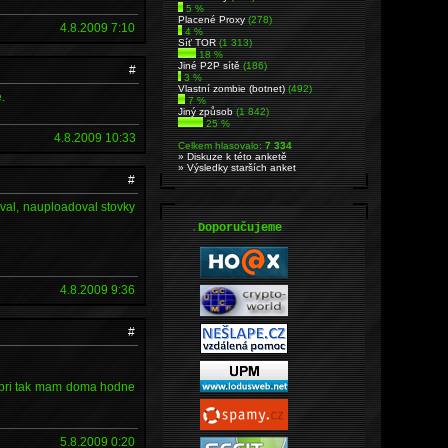
5 %
Placené Proxy
(278)
4.8.2009 7:10
4 %
Síť TOR
(1 313)
18 %
Jiné P2P sítě
(186)
#
3 %
Vlastní zombie (botnet)
(492)
.
7 %
Jiný způsob
(1 842)
25 %
4.8.2009 10:33
Celkem hlasovalo:
7 334
» Diskuze k této anketě
» Výsledky starších anket
#
val, nauploadoval stovky
.
Doporučujeme
4.8.2009 9:36
#
 dobri tak mam doma hodne
5.8.2009 0:20