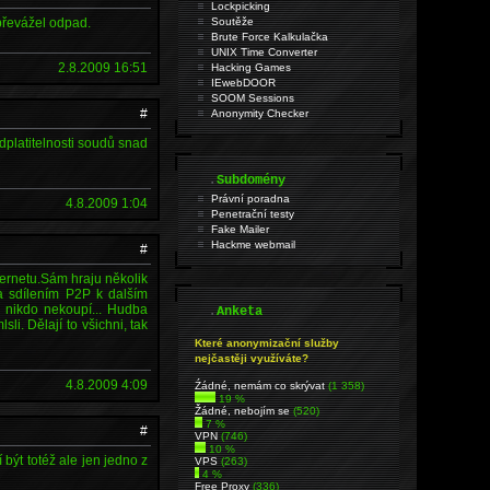
Lockpicking
 převážel odpad.
Soutěže
Brute Force Kalkulačka
UNIX Time Converter
2.8.2009 16:51
Hacking Games
IEwebDOOR
SOOM Sessions
#
Anonymity Checker
odplatitelnosti soudů snad
.
Subdomény
Právní poradna
4.8.2009 1:04
Penetrační testy
Fake Mailer
Hackme webmail
#
ernetu.Sám hraju několik
ba sdílením P2P k dalším
m nikdo nekoupí... Hudba
.
Anketa
li. Dělají to všichni, tak
Které anonymizační služby
nejčastěji využíváte?
4.8.2009 4:09
Źádné, nemám co skrývat
(1 358)
19 %
Žádné, nebojím se
(520)
7 %
#
VPN
(746)
10 %
 být totéž ale jen jedno z
VPS
(263)
4 %
Free Proxy
(336)