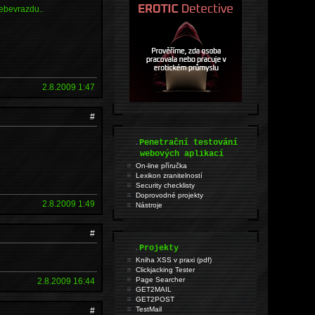
sebevrazdu..
2.8.2009 1:47
#
.
Penetrační testování
webových aplikací
On-line příručka
Lexikon zranitelností
Security checklisty
Doprovodné projekty
2.8.2009 1:49
Nástroje
#
.
Projekty
Kniha XSS v praxi (pdf)
Clickjacking Tester
Page Searcher
2.8.2009 16:44
GET2MAIL
GET2POST
TestMail
#