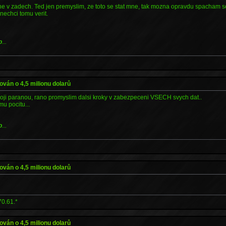
ne v zadech. Ted jen premyslim, ze toto se stat mne, tak mozna opravdu spacham 
nechci tomu verit.
o
...
alován o 4,5 milionu dolarů
voji paranou, rano promyslim dalsi kroky v zabezpeceni VSECH svych dat..
u pocitu...
o
...
alován o 4,5 milionu dolarů
70.61.*
alován o 4,5 milionu dolarů