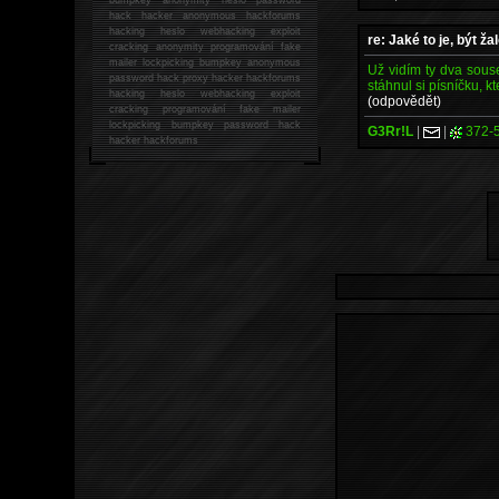
hack
hacker anonymous hackforums
hacking
heslo webhacking exploit
re: Jaké to je, být ž
cracking anonymity programování fake
mailer lockpicking bumpkey anonymous
Už vidím ty dva souse
password hack proxy hacker hackforums
stáhnul si písníčku, k
hacking heslo webhacking exploit
(odpovědět)
cracking programování fake mailer
lockpicking bumpkey password hack
G3Rr!L
|
|
372-
hacker
hackforums