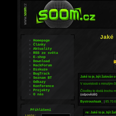
Jaké
Homepage
Články
Aktuality
RSS ze světa
E-shop
Download
HackForum
Diskuze
BugTrack
Jaké to je, být žalován o
Seznam BT
Odkazy
V souvislosti s minulým č
Konference
Projekty
Člověku to dodá trochu m
O nás
(odpovědět)
Bystroushaak_
|
85.70.6
.
Přihlášení
re: Jaké to je, být ž
L
o
gin: