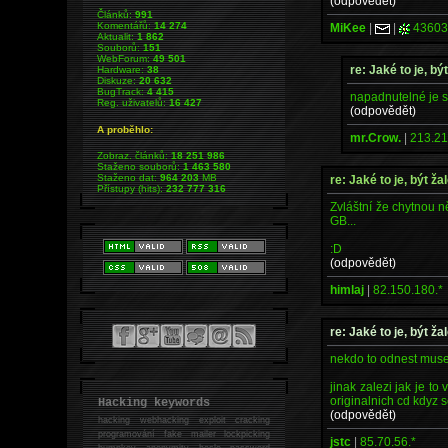
(odpovědět)
Článků:
991
Komentářů:
14 274
MiKee
|
|
43603
Aktualit:
1 862
Souborů:
151
WebForum:
49 501
re: Jaké to je, bý
Hardware:
38
Diskuze:
20 632
BugTrack:
4 415
napadnutelné je st
Reg. uživatelů:
16 427
(odpovědět)
A proběhlo:
mr.Crow.
|
213.21
Zobraz. článků:
18 251 986
Staženo souborů:
1 463 580
Staženo dat:
964 203
MB
re: Jaké to je, být ž
Přístupy (hits):
232 777 316
Zvláštní že chytnou 
GB...
:D
(odpovědět)
himlaj
|
82.150.180.*
re: Jaké to je, být ž
nekdo to odnest musel 
jinak zalezi jak je t
originalnich cd kdyz s
Hacking keywords
(odpovědět)
hacking
webhacking exploit cracking
programování fake mailer lockpicking
jstc
|
85.70.56.*
bumpkey anonymity heslo password