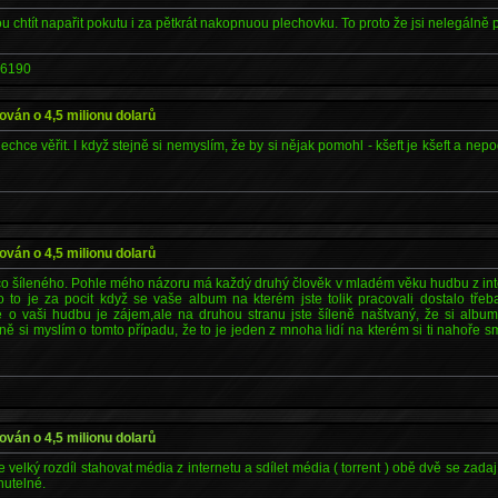
dou chtít napařit pokutu i za pětkrát nakopnuou plechovku. To proto že jsi nelegálně
6190
alován o 4,5 milionu dolarů
chce věřit. I když stejně si nemyslím, že by si nějak pomohl - kšeft je kšeft a nep
alován o 4,5 milionu dolarů
něco šíleného. Pohle mého názoru má každý druhý člověk v mladém věku hudbu z int
o to je za pocit když se vaše album na kterém jste tolik pracovali dostalo tře
e o vaši hudbu je zájem,ale na druhou stranu jste šíleně naštvaný, že si albu
 si myslím o tomto případu, že to je jeden z mnoha lidí na kterém si ti nahoře smls
alován o 4,5 milionu dolarů
velký rozdíl stahovat média z internetu a sdílet média ( torrent ) obě dvě se zadají
nutelné.