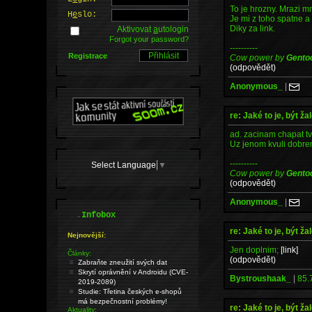
To je hrozny. Mrazi m
H
e
slo:
Je mi z toho spatne a 
Diky za link.
Aktivovat
a
utologin
Forgot your password?
----------
Registrace
Cow power by
Gento
(odpovědět)
Anonymous_
|
re: Jaké to je, být ž
ad. zacinam chapat t
Uz jenom kvuli dobrem
----------
Select Language
▼
Cow power by
Gento
(odpovědět)
Anonymous_
|
.
Infobox
re: Jaké to je, být ž
Nejnovější:
Jen doplnim;
[link]
Články:
(odpovědět)
Zabraňte zneužití svých dat
Skrytí oprávnění v Androidu (CVE-
Bystroushaak_
|
85.
2019-2089)
Studie: Třetina českých e-shopů
má bezpečnostní problémy!
re: Jaké to je, být ž
Aktuality: