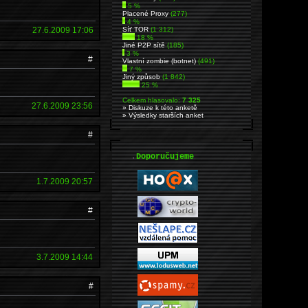
5 %
Placené Proxy
(277)
4 %
27.6.2009 17:06
Síť TOR
(1 312)
18 %
Jiné P2P sítě
(185)
3 %
#
Vlastní zombie (botnet)
(491)
7 %
Jiný způsob
(1 842)
25 %
Celkem hlasovalo:
7 325
27.6.2009 23:56
» Diskuze k této anketě
» Výsledky starších anket
#
.
Doporučujeme
1.7.2009 20:57
#
3.7.2009 14:44
#