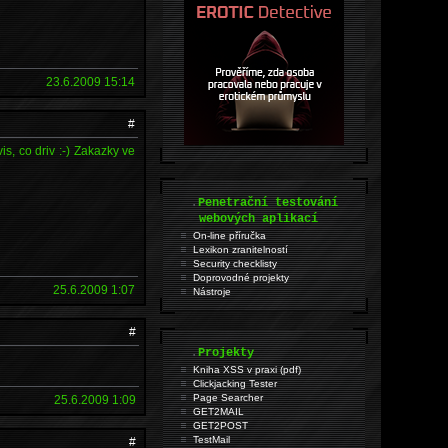
23.6.2009 15:14
#
is, co driv :-) Zakazky ve
.
Penetrační testování
webových aplikací
On-line příručka
Lexikon zranitelností
Security checklisty
Doprovodné projekty
25.6.2009 1:07
Nástroje
#
.
Projekty
Kniha XSS v praxi (pdf)
Clickjacking Tester
Page Searcher
25.6.2009 1:09
GET2MAIL
GET2POST
TestMail
#