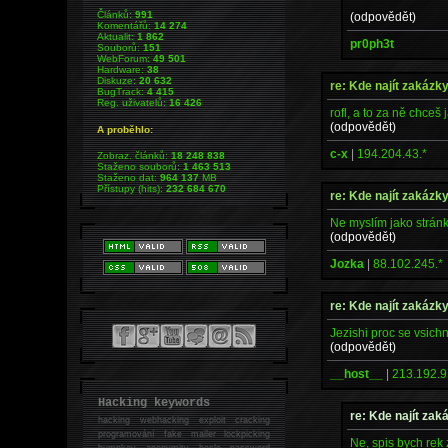
Článků:
991
(odpovědět)
Komentářů:
14 274
Aktualit:
1 862
pr0ph3t
Souborů:
151
WebForum:
49 501
Hardware:
38
Diskuze:
20 632
re: Kde najít zakázk
BugTrack:
4 415
Reg. uživatelů:
16 426
rofl, a to za ně chceš
(odpovědět)
A proběhlo:
c-x
|
194.204.43.*
Zobraz. článků:
18 248 838
Staženo souborů:
1 463 513
Staženo dat:
964 137
MB
Přístupy (hits):
232 684 670
re: Kde najít zakázk
Ne myslím jako stránk
(odpovědět)
Jozka
|
88.102.245.*
re: Kde najít zakázk
Jezishi proc se vsichn
(odpovědět)
__host__
|
213.192.9
Hacking keywords
re: Kde najít zak
hacking
webhacking exploit cracking
programování fake mailer lockpicking
Ne, spis bych rek 
bumpkey anonymity heslo password