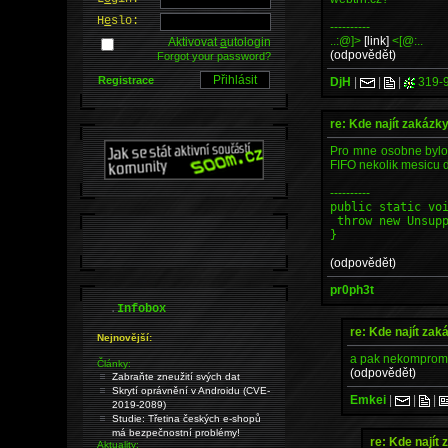
H
e
slo:
----------
..:@]>
[link]
<[@:..
Aktivovat
a
utologin
(odpovědět)
Forgot your password?
Registrace
DjH
|
|
|
319-
re: Kde najít zakázk
Pro mne osobne bylo ne
FIFO nekolik mesicu d
----------
public static vo
throw new Unsupp
}
(odpovědět)
pr0ph3t
.
Infobox
re: Kde najít zak
Nejnovější:
a pak nekompromi
Články:
(odpovědět)
Zabraňte zneužití svých dat
Skrytí oprávnění v Androidu (CVE-
Emkei
|
|
|
2019-2089)
Studie: Třetina českých e-shopů
má bezpečnostní problémy!
re: Kde najít
Aktuality: