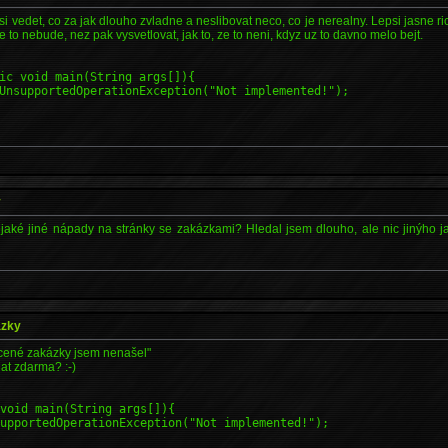
i vedet, co za jak dlouho zvladne a neslibovat neco, co je nerealny. Lepsi jasne ri
e to nebude, nez pak vysvetlovat, jak to, ze to neni, kdyz uz to davno melo bejt.
ic void main(String args[]){
UnsupportedOperationException("Not implemented!");
y
ějaké jiné nápady na stránky se zakázkami? Hledal jsem dlouho, ale nic jinýho 
ázky
lacené zakázky jsem nenašel"
lat zdarma? :-)
 void main(String args[]){
upportedOperationException("Not implemented!");