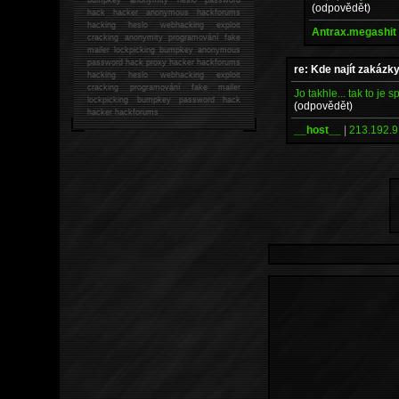
(odpovědět)
hack
hacker anonymous hackforums
hacking
heslo webhacking exploit
Antrax.megashit
cracking anonymity programování fake
mailer lockpicking bumpkey anonymous
password hack proxy hacker hackforums
re: Kde najít zakázk
hacking heslo webhacking exploit
cracking programování fake mailer
Jo takhle... tak to je s
lockpicking bumpkey password hack
(odpovědět)
hacker
hackforums
__host__
|
213.192.9