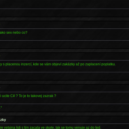
y
 jako sex nebo co?
y
y s placenou inzercí, kde se vám objeví zakázky až po zaplacení poplatku.
y
i ucite C# ? To je to takovej zazrak ?
.*
ázky
ze vetsina lidi s tim zacala ve skole, tak se tomu venuje az do ted.