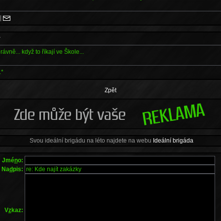
|
y
právně... když to říkají ve Škole...
.*
Zpět
Svou ideální brigádu na léto najdete na webu
Ideální brigáda
Jmé
n
o:
Na
d
pis:
V
z
kaz: