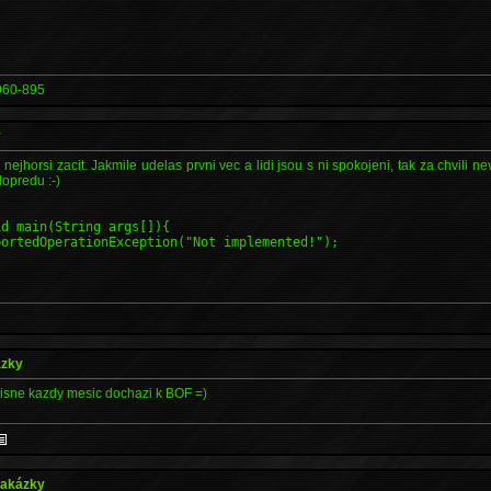
960-895
y
jhorsi zacit. Jakmile udelas prvni vec a lidi jsou s ni spokojeni, tak za chvili nev
opredu :-)
id main(String args[]){
ortedOperationException("Not implemented!");
ázky
sne kazdy mesic dochazi k BOF =)
 zakázky