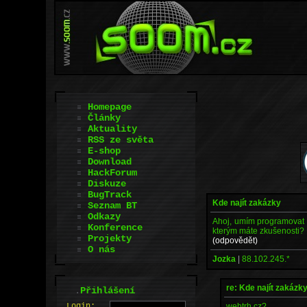
Homepage
Články
Aktuality
RSS ze světa
E-shop
Download
HackForum
Diskuze
BugTrack
Kde najít zakázky
Seznam BT
Odkazy
Ahoj, umím programovat v
Konference
kterým máte zkušenosti?
Projekty
(odpovědět)
O nás
Jozka
|
88.102.245.*
re: Kde najít zakázk
.
Přihlášení
webtrh.cz?
L
o
gin: