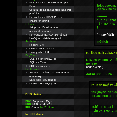
Pozvánka na OWASP meetup v
Tak clovek mus
Brně
jak za 2 mesic
Co nyní dělají zakladatelé hacking
portálů?
----------
Pozvánka na OWASP Czech
public stat
chapter meeting
throw new 
IT Právo:
}
Jak poslat Email, aby se
nejednalo o spam?
(odpovědět)
Konverzace na ICQ jako důkaz.
Uveřejnění cizích fotografií
pr0ph3t
Soubory:
Phoenix 2.5
Crimeware Exploit Kit
Crimepack 3.1.3
re: Kde najít zakázk
BugTrack:
SQLi na listyprahy1.cz
Díky za webtrh.cz, n
SQLi na Florenc
nenašel.
SQLi na kacov.cz
(odpovědět)
HackForum:
Sciolink a pořizování screenshotu
Jozka
|
88.102.245.*
obrazovky
Dark Web - zkušenosti
Detekce HW keyloggeru
re: Kde najít zak
"nic jinýho jak p
Další služby:
To jako hodlas de
BBC:
Supported Tags
----------
RSS:
RSS Feeds v2.0
public static
IRC:
#soom
(irc.2600.net)
throw new Uns
}
Na SOOM.cz je: