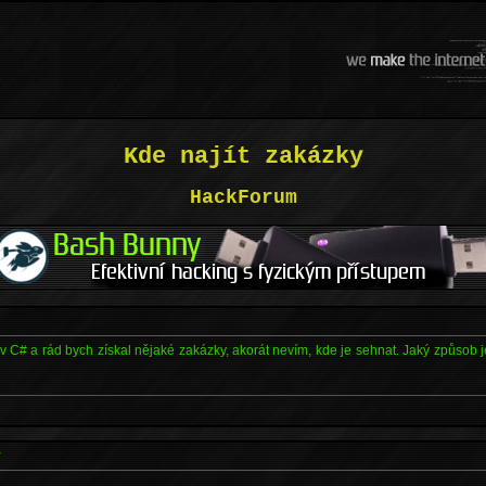
Kde najít zakázky
HackForum
 C# a rád bych získal nějaké zakázky, akorát nevím, kde je sehnat. Jaký způsob j
y