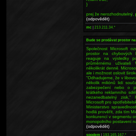
}
prej že nerozhodnutelný, p
(odpovědět)
mc
|
213.211.34.*
Bude se prodávat prostor n
Společnost Microsoft oz
prostor na chybových 
reaguje na výsledky p
průměrnému uživateli 
několikrát denně. Microsof
ale i možnost oslovit šir
"Odhadujeme, že v libov
několik miliónů lidí so
zabezpečení nebo o pr
krátkého reklamního sdě
nezanedbatelný zisk," 
Microsoft pro spotřebitel
Ministerstvo spravedlno
hodlá prověřit, zda tím 
konkurencí v segmentu os
monopolního postavení na
(odpovědět)
spodem
|
193.165.167.*