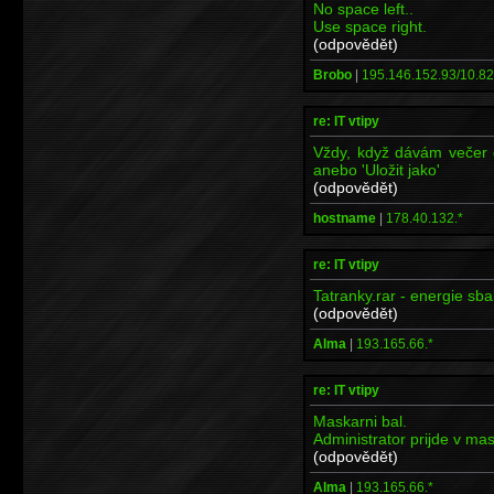
No space left..
Use space right.
(odpovědět)
Brobo
|
195.146.152.93/10.82
re: IT vtipy
Vždy, když dávám večer dě
anebo 'Uložit jako'
(odpovědět)
hostname
|
178.40.132.*
re: IT vtipy
Tatranky.rar - energie sba
(odpovědět)
Alma
|
193.165.66.*
re: IT vtipy
Maskarni bal.
Administrator prijde v ma
(odpovědět)
Alma
|
193.165.66.*