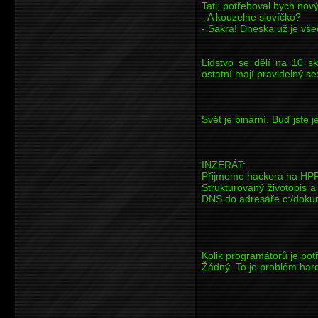
Tati, potřeboval bych nový
- A kouzelne slovíčko?
- Sakra! Dneska už je vš
Lidstvo se dělí na 10 sk
ostatní mají pravidelný se
Svět je binární. Buď jste 
INZERÁT:
Přijmeme hackera na HPP
Strukturovaný životopis a
DNS do adresáře c:/doku
Kolik programátorů je po
Žádný. To je problém har