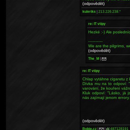
(odpovědět)
kuleriks
|
213.226.238.*
re: IT vtipy
Hezké :-) Ale posledníc
----------
We are the pilgrims, we 
(odpovědět)
The_M
|
re: IT vtipy
Chlap vytáhne cigaretu z k
Dívka mu na to odpoví: "
varování, že kouření vážn
Kluk odpoví: "Lásko, já
nás zajímají jenom errory.
(odpovědět)
Robie.cz
|
|
487128191