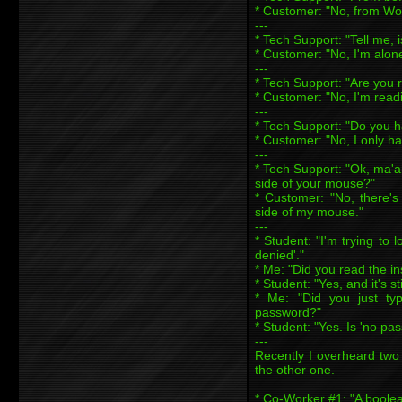
* Customer: "No, from Wo
---
* Tech Support: "Tell me, i
* Customer: "No, I'm alone
---
* Tech Support: "Are you
* Customer: "No, I'm read
---
* Tech Support: "Do you h
* Customer: "No, I only ha
---
* Tech Support: "Ok, ma'a
side of your mouse?"
* Customer: "No, there's
side of my mouse."
---
* Student: "I'm trying to 
denied'."
* Me: "Did you read the in
* Student: "Yes, and it's st
* Me: "Did you just ty
password?"
* Student: "Yes. Is 'no p
---
Recently I overheard two 
the other one.
* Co-Worker #1: "A boolea