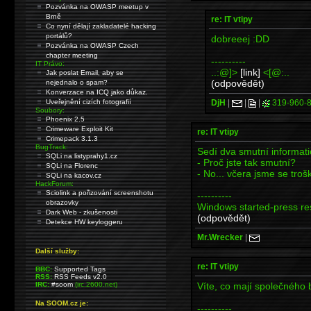
Pozvánka na OWASP meetup v
Brně
re: IT vtipy
Co nyní dělají zakladatelé hacking
portálů?
dobreeej :DD
Pozvánka na OWASP Czech
chapter meeting
----------
IT Právo:
..:@]>
[link]
<[@:..
Jak poslat Email, aby se
(odpovědět)
nejednalo o spam?
Konverzace na ICQ jako důkaz.
DjH
|
|
|
319-960-
Uveřejnění cizích fotografií
Soubory:
Phoenix 2.5
Crimeware Exploit Kit
re: IT vtipy
Crimepack 3.1.3
BugTrack:
Sedí dva smutní informatic
SQLi na listyprahy1.cz
- Proč jste tak smutní?
SQLi na Florenc
- No... včera jsme se trošk
SQLi na kacov.cz
HackForum:
Sciolink a pořizování screenshotu
----------
obrazovky
Windows started-press res
Dark Web - zkušenosti
(odpovědět)
Detekce HW keyloggeru
Mr.Wrecker
|
Další služby:
re: IT vtipy
BBC:
Supported Tags
RSS:
RSS Feeds v2.0
Víte, co mají společného b
IRC:
#soom
(irc.2600.net)
Na SOOM.cz je:
----------