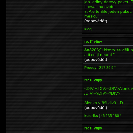
jen jediny datovy paket.
firewall na svete.
7. Ale tenhle jeden paket,
mesicu"
(odpovědět)
klcq
re: IT vtipy
&#8206;"Lidstvo se dělí 
a ti co jí neumí."
(odpovědět)
Preedy
|
217.29.9.*
re: IT vtipy
<DIV><DIV><DIV>Alenka
/DIV></DIV></DIV>
Alenka v říši divů :-D
(odpovědět)
kuleriks
|
46.135.180.*
re: IT vtipy