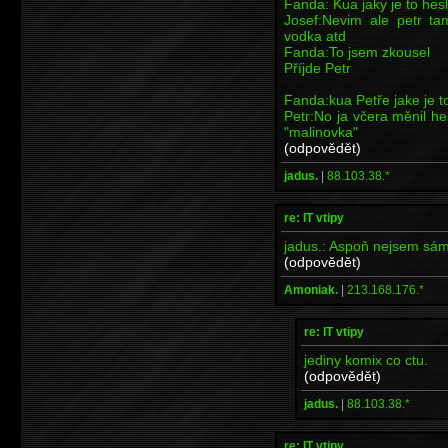
Fanda: Kua jaky je to hes
Josef:Nevim ale petr ta
vodka atd
Fanda:To jsem zkousel
Příjde Petr
Fanda:kua Petře jake je t
Petr:No ja včera měnil he
"malinovka"
(odpovědět)
jadus.
|
88.103.38.*
re: IT vtipy
jadus.: Aspoň nejsem sám,
(odpovědět)
Amoniak.
|
213.168.176.*
re: IT vtipy
jediny komix co ctu.
(odpovědět)
jadus.
|
88.103.38.*
re: IT vtipy