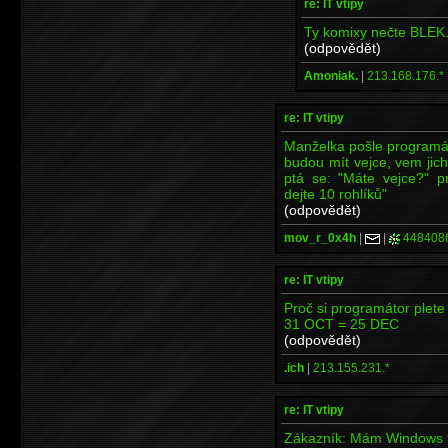
re: IT vtipy
Ty komixy nečte BLEK.
(odpovědět)
Amoniak.
|
213.168.176.*
re: IT vtipy
Manželka pošle programát
budou mít vejce, vem jic
ptá se: "Máte vejce?" p
dejte 10 rohlíků"
(odpovědět)
mov_r_0x4h
|
|
448408
re: IT vtipy
Proč si programátor plet
31 OCT = 25 DEC
(odpovědět)
.ich
|
213.155.231.*
re: IT vtipy
Zákazník: Mám Windows