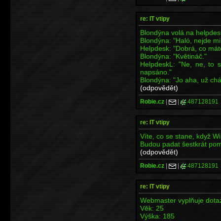
re: IT vtipy
Blondýna volá na helpdes
Blondýna: "Haló, nejde mi
Helpdesk: "Dobrá, co mát
Blondýna: "Květináč."
HelpdeskL: "Ne, ne, to 
napsáno."
Blondýna: "Jo aha, už c
(odpovědět)
Robie.cz
|
|
487128191
re: IT vtipy
Víte, co se stane, když 
Budou padat šestkrát pom
(odpovědět)
Robie.cz
|
|
487128191
re: IT vtipy
Webmaster vyplňuje dotaz
Věk: 25
Výška: 185