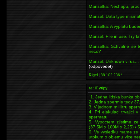
Manželka: Nechápu, proč 
Manžel: Data type mismat
Manželka: A výplatu bude
Manžel: File in use. Try la
Manželka: Schválně se 
něco?
Manžel: Unknown virus…
(odpovědět)
Rigel
|
88.102.236.*
re: IT vtipy
"1. Jedna lidska bunka o
2. Jedna spermie tedy 37
3. V jednom mililitru sper
4. Pri ejakulaci trvajic
spermatu
5. Vypoctem zjistime ze
(37,5M x 100M x 2,25) / 
6. Ve vysledku mame ze 
utokum o objemu vice nez 