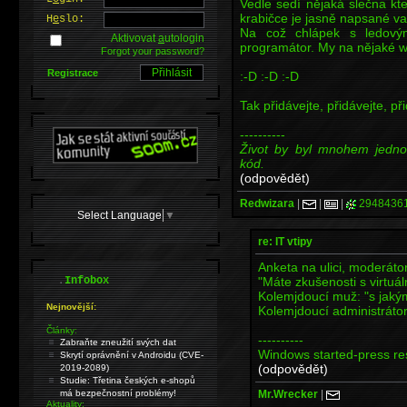
Vedle sedí nějaká slečna kte
krabičce je jasně napsané va
H
e
slo:
Na což chlápek s ledovým
Aktivovat
a
utologin
programátor. My na nějaké wa
Forgot your password?
Registrace
:-D :-D :-D
Tak přidávejte, přidávejte, přid
----------
Život by byl mnohem jedno
kód.
(odpovědět)
Redwizara
|
|
|
2948436
Select Language
▼
re: IT vtipy
Anketa na ulici, moderáto
.
"Máte zkušenosti s virtu
Infobox
Kolemjdoucí muž: "s jak
Nejnovější:
Kolemjdoucí administrátor
Články:
----------
Zabraňte zneužití svých dat
Windows started-press res
Skrytí oprávnění v Androidu (CVE-
(odpovědět)
2019-2089)
Studie: Třetina českých e-shopů
Mr.Wrecker
|
má bezpečnostní problémy!
Aktuality: