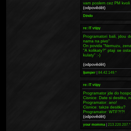
vam poslem cez PM kvoli
(odpovědět)
Dindo
re: IT vtipy
Programatori bali, jdou 
nama na pivo"
On povida "Nemuzu, zena
"A kolikaty?" ptaji se ost
kulaty" :-)
(odpovědět)
ljumper
|
84.42.149.*
re: IT vtipy
Programator jde do hosp
Cisnice: Date si desitku,
Programator: ano!
Cisnice: takze desitku?
Programator: WTF?!?!
(odpovědět)
your momma
|
213.220.207.*