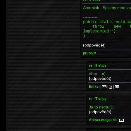
Amoniak.: Spis by mne zaj
----------
public static void m
throw new Unsupp
implemented!");
}
(odpovědět)
pr0ph3t
re: IT vtipy
ehm... =)
(odpovědět)
Emkei
|
|
|
re: IT vtipy
Ja to nectu:D
(odpovědět)
Antrax.megashit
|