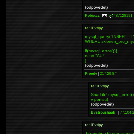
(odpovědět)
Robie.cz
|
|
487128191
re: IT vtipy
mysql_query("INSERT I
WHERE sklonen_pro_mydl
if(mysql_error()){
echo "AU!";
}
(odpovědět)
Preedy
|
217.29.8.*
re: IT vtipy
Snad if(! mysql_error()
v penisu).
(odpovědět)
Bystroushaak_
|
77.104.2
re: IT vtipy
Jak mohou tři programáto