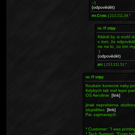
:-)
(odpovědět)
mr.Crow.
|
213.211.34.*
re: IT vtipy
Klidně by si mohl d
v tom, že odpověděl
ne na to, co tím mys
:)
(odpovědět)
prc
|
213.211.51.*
re: IT vtipy
Koukam konecne naky po
Kdybych tak mel lepsi pame
OS Aerolinie:
[link]
jinak nepreberna studnic
stupidities:
[link]
Par zajimavejch:
* Customer: "I was printi
* Tech Support: "From bef