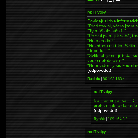
re: IT vtipy
Povídají si dva informatici
“Představ si, včera jsem 
“Ty máš ale štěstí..“
“Pozval jsem ji k sobě, troc
“No a co dál?“
“Najednou mi říká: Svlíkni
“Teeeda ...“
“Svlíknul jsem ji teda su
vedle notebooku..“
“Nepovídej, ty sis koupil
(odpovědět)
Rad-da
|
89.103.163.*
re: IT vtipy
No nesmějte se :-D :
protože jak to dopadlo 
(odpovědět)
Rypák
|
109.164.3.*
re: IT vtipy