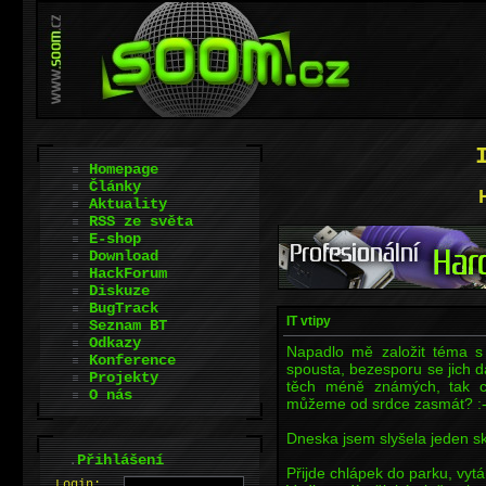
Homepage
Články
Aktuality
RSS ze světa
E-shop
Download
HackForum
Diskuze
BugTrack
IT vtipy
Seznam BT
Odkazy
Napadlo mě založit téma s 
Konference
spousta, bezesporu se jich d
Projekty
těch méně známých, tak co
O nás
můžeme od srdce zasmát? :-
Dneska jsem slyšela jeden sk
.
Přihlášení
Přijde chlápek do parku, vytáh
L
o
gin: