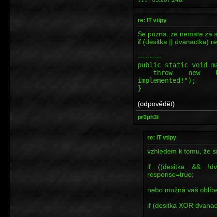
re: IT vtipy
Se pozna, ze nemate za se
if (desitka || dvanactka) 
----------
public static void m
throw new Unsupp
implemented!");
}
(odpovědět)
pr0ph3t
re: IT vtipy
vzhledem k tomu, že si
if ((desitka && !dv
response=true;
nebo možná váš oblíb
if (desitka XOR dvanac