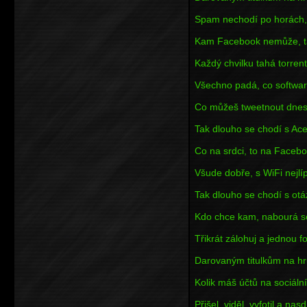
Spam nechodí po horách, 
Kam Facebook nemůže, ta
Každý chvilku tahá torrent
Všechno padá, co softwa
Co můžeš tweetnout dnes,
Tak dlouho se chodí s Ac
Co na srdci, to na Faceb
Všude dobře, s WiFi nejlíp
Tak dlouho se chodí s ot
Kdo chce kam, nabourá s
Třikrát zálohuj a jednou f
Darovaným titulkům na hr
Kolik máš účtů na sociálníc
Přišel, viděl, vyfotil a nasdí