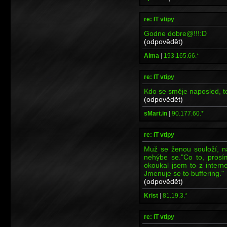
re: IT vtipy
Godne dobre@!!!:D
(odpovědět)
Alma
|
193.165.66.*
re: IT vtipy
Kdo se směje naposled, te
(odpovědět)
sMart.in
|
90.177.60.*
re: IT vtipy
Muž se ženou souloží, n
nehýbe se."Co to, prosím
okoukal jsem to z intern
Jmenuje se to buffering."
(odpovědět)
Krist
|
81.19.3.*
re: IT vtipy