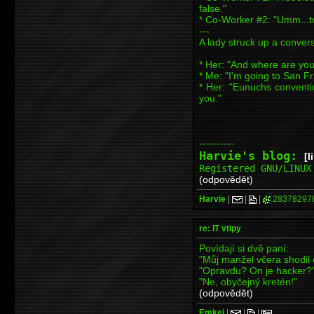
false."
* Co-Worker #2: "Umm...t
---
A lady struck up a conver
* Her: "And where are yo
* Me: "I'm going to San F
* Her: "Eunuchs conventi
you."
----------
Harvie's blog:
[l
Registered GNU/LINU
(odpovědět)
Harvie
|
|
|
28378297
re: IT vtipy
Povídají si dvě paní:
"Můj manžel včera shodil 
"Opravdu? On je hacker?
"Ne, obyčejný kretén!"
(odpovědět)
Emkei
|
|
|