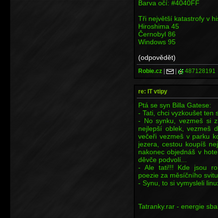
Barva očí: #4040FF
Tři největší katastrofy v his
Hiroshima 45
Černobyl 86
Windows 95
(odpovědět)
Robie.cz
|
|
487128191
re: IT vtipy
Ptá se syn Billa Gatese:
- Tati, chci vyzkoušet ten
- No synku, vezmeš si z 
nejlepší oblek, vezmeš 
večeři vezmeš v parku k
jezera, cestou koupíš ne
nakonec objednáš v hotel
děvče podvolí...
- Ale tati!!! Kde jsou r
poezie za měsíčního svitu.
- Synu, to si vymysleli lin
Tatranky.rar - energie sba