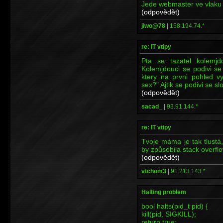
Jede webmaster ve vlaku a 
(odpovědět)
jiwo@78
|
158.194.74.*
re: IT vtipy
Pta se tazatel kolemjdo
Kolemjdouci se podivi se 
ktery na prvni pohled vy
sex?" Ajtik se podivi se sl
(odpovědět)
sacad_
|
93.91.144.*
re: IT vtipy
Tvoje máma je tak tlustá,
by způsobila stack overflo
(odpovědět)
vtchom3
|
91.213.143.*
Halting problem
bool halts(pid_t pid) {
kill(pid, SIGKILL);
return true;