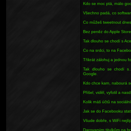
Kdo se moc ptá, málo goo
Všechno padá, co softwa
Co můžeš tweetnout dnes,
Bez peněz do Apple Store
Tak dlouho se chodí s Ac
Co na srdci, to na Faceb
Třikrát zálohuj a jednou f
Tak dlouho se chodí s
Google.
Kdo chce kam, nabourá s
Přišel, viděl, vyfotil a nasdí
Kolik máš účtů na sociálníc
Jak se do Facebooku stat
Všude dobře, s WiFi nejlíp
Darovaným titulkům na hr