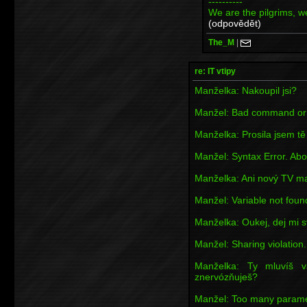
----------
We are the pilgrims, we 
(odpovědět)
The_M
|
re: IT vtipy
Manželka: Nakoupil jsi?
Manžel: Bad command or 
Manželka: Prosila jsem tě
Manžel: Syntax Error. Abo
Manželka: Ani nový TV m
Manžel: Variable not foun
Manželka: Oukej, dej mi s
Manžel: Sharing violation
Manželka: Ty mluvíš v
znervózňuješ?
Manžel: Too many parame