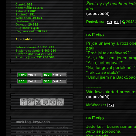
Život by byl mnohem jed
Článků:
991
kód.
Komentářů:
14 274
Aktualit:
1 862
(odpovědět)
Souborů:
151
WebForum:
49 501
Hardware:
38
Redwizara
|
|
|
2948
Diskuze:
20 632
BugTrack:
4 415
Reg. uživatelů:
16 427
re: IT vtipy
A proběhlo:
Přijde unavený a rozzlob
ptají:
Zobraz. článků:
18 251 712
Staženo souborů:
1 463 580
“Proč jsi tak naštvaný?“
Staženo dat:
964 203
MB
“Ale, dělal jsem jeden pr
Přístupy (hits):
232 766 586
“A co, nefungoval?“
“Ne, fungoval perfektně..“
“Tak co se stalo?“
“Usnul jsem na BackSpace
----------
Windows started-press res
(odpovědět)
Mr.Wrecker
|
re: IT vtipy
Hacking keywords
Jede kutil, businessman a
hacking
webhacking exploit cracking
Auto se poroucha.
programování fake mailer lockpicking
Kutil povida:
bumpkey anonymity heslo password