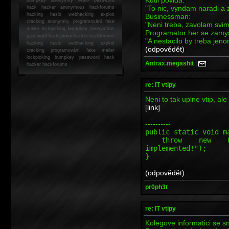
"To nic, vyndam naradi a 
hack
hacker anonymous hackforums
hacking
heslo webhacking exploit
Businessman:
cracking anonymity programování fake
"Neni treba, zavolam svi
mailer lockpicking bumpkey anonymous
Programator her se zamys
password hack proxy hacker hackforums
"A nestacilo by treba jeno
hacking heslo webhacking exploit
(odpovědět)
cracking programování fake mailer
lockpicking bumpkey password hack
Antrax.megashit
|
hacker
hackforums
re: IT vtipy
Neni to tak uplne vtip, ale 
[link]
----------
public static void m
throw new Unsupp
implemented!");
}
(odpovědět)
pr0ph3t
re: IT vtipy
Kolegove informatici se s