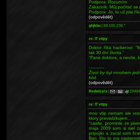
Podpora: Rozumím
Zákazník: Můj počítač se 
Podpora: Jo, to už jste řík
(odpovědět)
ghjkbu
|
89.185.236.*
re: IT vtipy
Doktor říká hackerovi: 
tak 30 dní života."
"Pane doktore, a nevíte, 
----------
Život by byl mnohem jed
kód.
(odpovědět)
Redwizara
|
|
|
2948
re: IT vtipy
mno vtip nemam ale vcer
ktory prevadzkujem...
"cawte, prominte ze pis
maja 2009 som si siel z
pripojilo a zacal som hra
Ban. Kto to ma nastarost