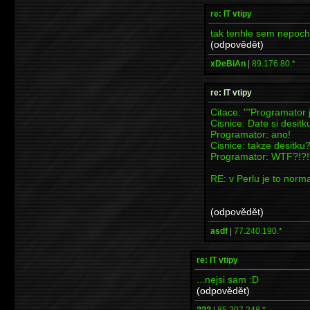
re: IT vtipy
tak tenhle sem nepochy
(odpovědět)
xDeBiAn
|
89.176.80.*
re: IT vtipy
Citace: ""Programator
Cisnice: Date si desit
Programator: ano!
Cisnice: takze desitku
Programator: WTF?!?!
RE: v Perlu je to norma
(odpovědět)
asdf
|
77.240.190.*
re: IT vtipy
...nejsi sam :D
(odpovědět)
???
|
85.207.248.*