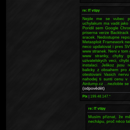
re: IT vtipy
Nejde me se vubec pr
uchylakum ma vadit jako 
Poridil sem Google Chrome
priserna verze Backtrack 5
sracek. Nedostupne repoz
Metasploit Framework ne
neco updatovat i pres SV
www stranek. Neni v tom gr
www stranky, chyby gr
uzivatelskych veci, chyb
instalaci. Jelikoz jsou
balicky z obsahem pro A
otestovani Vasich nervu
nahodej ti sunti cenu 
Airdump.cz ...nezlobte se
(odpovědět)
Pix
|
199.48.147.*
re: IT vtipy
Musím přiznat, že m
nechápu, proč něco tak