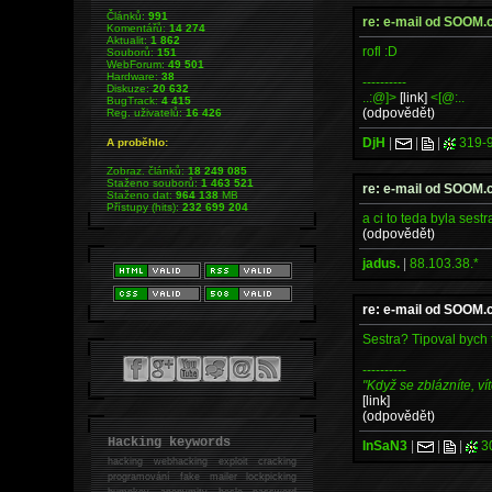
Článků:
991
re: e-mail od SOOM
Komentářů:
14 274
Aktualit:
1 862
rofl :D
Souborů:
151
WebForum:
49 501
Hardware:
38
----------
Diskuze:
20 632
..:@]>
[link]
<[@:..
BugTrack:
4 415
(odpovědět)
Reg. uživatelů:
16 426
DjH
|
|
|
319-
A proběhlo:
Zobraz. článků:
18 249 085
Staženo souborů:
1 463 521
re: e-mail od SOOM
Staženo dat:
964 138
MB
Přístupy (hits):
232 699 204
a ci to teda byla sest
(odpovědět)
jadus.
|
88.103.38.*
re: e-mail od SOOM
Sestra? Tipoval bych t
----------
"Když se zblázníte, vít
[link]
(odpovědět)
Hacking keywords
InSaN3
|
|
|
3
hacking
webhacking exploit cracking
programování fake mailer lockpicking
bumpkey anonymity heslo password