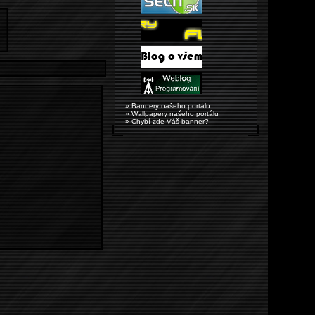
» Bannery našeho portálu
» Wallpapery našeho portálu
» Chybí zde Váš banner?