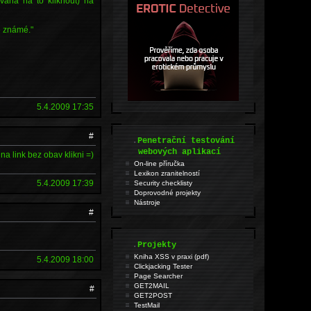
vaha na to kliknout) na
é známé."
5.4.2009 17:35
#
.
Penetrační testování
webových aplikací
na link bez obav klikni =)
On-line příručka
Lexikon zranitelností
5.4.2009 17:39
Security checklisty
Doprovodné projekty
Nástroje
#
.
Projekty
Kniha XSS v praxi (pdf)
5.4.2009 18:00
Clickjacking Tester
Page Searcher
GET2MAIL
#
GET2POST
TestMail