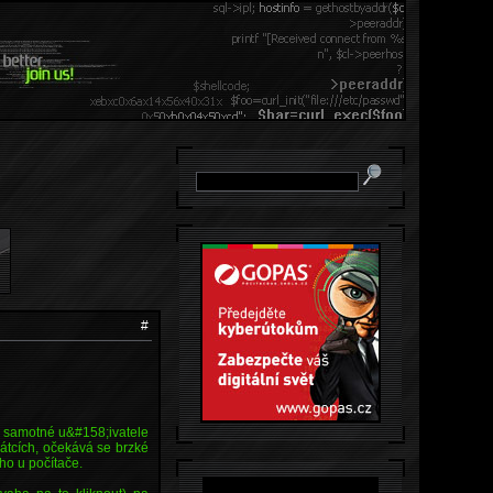
#
 i samotné u&#158;ivatele
čátcích, očekává se brzké
ho u počítače.