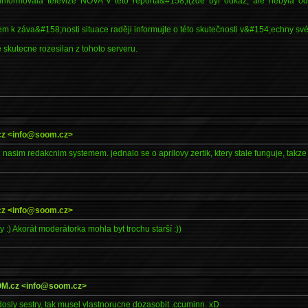
nformovala televize NOVA v této reportá&#158;i(zde byl odkaz, ale nebyla od
em k záva&#158;nosti situace raději informujte o této skutečnosti v&#154;echny sv
 je skutecne rozesilan z tohoto serveru.
.cz <info@soom.cz>
 nasim redakcnim systemem. jednalo se o aprilovy zertik, ktery stale funguje, takze 
.cz <info@soom.cz>
:) Akorát moderátorka mohla byt trochu starší :))
OOM.cz <info@soom.cz>
dosly sestry, tak musel vlastnorucne dozasobit .ccuminn. xD