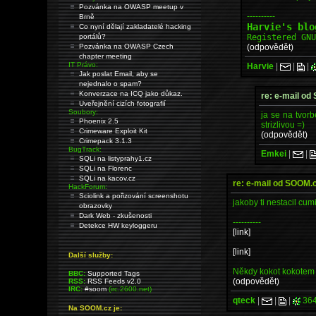
Pozvánka na OWASP meetup v
----------
Brně
Harvie's bl
Co nyní dělají zakladatelé hacking
Registered GN
portálů?
(odpovědět)
Pozvánka na OWASP Czech
chapter meeting
IT Právo:
Harvie
|
|
|
Jak poslat Email, aby se
nejednalo o spam?
Konverzace na ICQ jako důkaz.
re: e-mail o
Uveřejnění cizích fotografií
Soubory:
ja se na tvor
Phoenix 2.5
strizlivou =)
Crimeware Exploit Kit
(odpovědět)
Crimepack 3.1.3
BugTrack:
Emkei
|
|
SQLi na listyprahy1.cz
SQLi na Florenc
SQLi na kacov.cz
re: e-mail od SOOM
HackForum:
Sciolink a pořizování screenshotu
jakoby ti nestacil cum
obrazovky
Dark Web - zkušenosti
----------
Detekce HW keyloggeru
[link]
[link]
Další služby:
Někdy kokot kokotem n
BBC:
Supported Tags
(odpovědět)
RSS:
RSS Feeds v2.0
IRC:
#soom
(irc.2600.net)
qteck
|
|
|
36
Na SOOM.cz je: