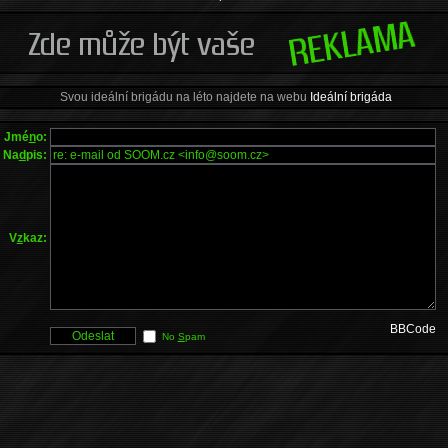
Svou ideální brigádu na léto najdete na webu
Ideální brigáda
Jmé
n
o:
Na
d
pis:
V
z
kaz:
BBCode
No
S
pam