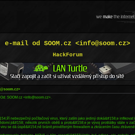
e-mail od SOOM.cz <info@soom.cz>
HackForum
fo@soom.cz>
l Od: SOOM.cz <info@soom.cz>.
154;íří nebezpečný počítačový virus, který zatím jako jediný doká&#158;e infikovat
domí ji&#158; několik prvních obětí a proto&#158;e je vývoj protilátky stále v za
i viru se dá úspě&#154;ně bránit prověřeným firewallem a zkrácením času ztrávené