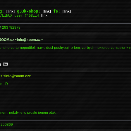
og:
g33k-shop:
fs:
[link]
[link]
[link]
U/LINUX user #468114
[link]
283782978
d SOOM.cz <info@soom.cz>
be toho zertu nepodilel, navic dost pochybuji o tom, ze bych nekterou ze sester k
|
.cz <info@soom.cz>
in :-D
ení, někdy je to prostě jenom pták.
4250869