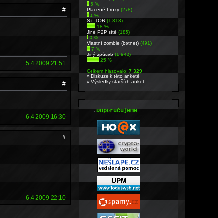
5 %
#
Placené Proxy
(278)
4 %
Síť TOR
(1 313)
18 %
Jiné P2P sítě
(185)
3 %
Vlastní zombie (botnet)
(491)
7 %
Jiný způsob
(1 842)
25 %
5.4.2009 21:51
Celkem hlasovalo:
7 329
» Diskuze k této anketě
» Výsledky starších anket
#
.
Doporučujeme
6.4.2009 16:30
#
6.4.2009 22:10