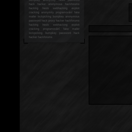
hack
hacker anonymous hackforums
hacking
heslo webhacking exploit
cracking anonymity programování fake
mailer lockpicking bumpkey anonymous
password hack proxy hacker hackforums
hacking heslo webhacking exploit
cracking programování fake mailer
lockpicking bumpkey password hack
hacker
hackforums