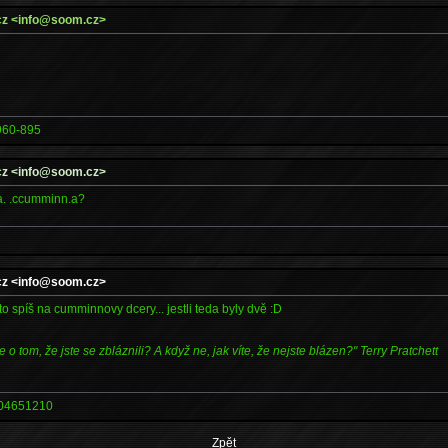
.cz <info@soom.cz>
960-895
.cz <info@soom.cz>
ra. .ccumminn.a?
.cz <info@soom.cz>
o spíš na cumminnovy dcery... jestli teda byly dvě :D
e o tom, že jste se zbláznili? A když ne, jak víte, že nejste blázen?" Terry Pratchett
04651210
Zpět