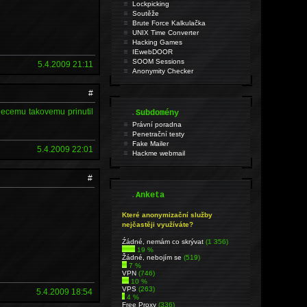
Lockpicking
Soutěže
Brute Force Kalkulačka
UNIX Time Converter
Hacking Games
IEwebDOOR
SOOM Sessions
5.4.2009 21:11
Anonymity Checker
#
 necemu takovemu prinutil
.
Subdomény
Právní poradna
Penetrační testy
Fake Mailer
5.4.2009 22:01
Hackme webmail
#
.
Anketa
Které anonymizační služby
nejčastěji využíváte?
Źádné, nemám co skrývat
(1 356)
19 %
Žádné, nebojím se
(519)
7 %
VPN
(746)
10 %
VPS
(263)
5.4.2009 18:54
4 %
Free Proxy
(336)