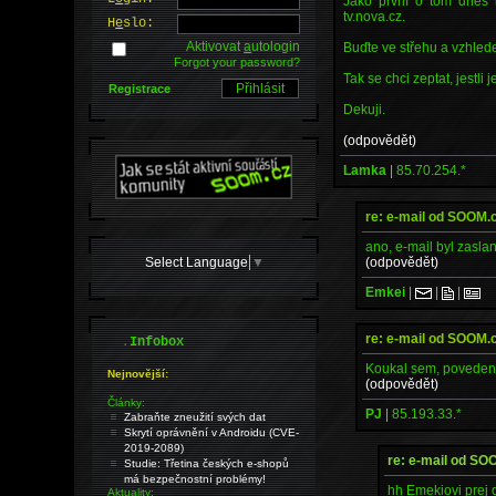
Jako první o tom dnes i
tv.nova.cz.
H
e
slo:
Aktivovat
a
utologin
Buďte ve střehu a vzhled
Forgot your password?
Tak se chci zeptat, jestli
Registrace
Dekuji.
(odpovědět)
Lamka
|
85.70.254.*
re: e-mail od SOOM
ano, e-mail byl zaslan
Select Language
▼
(odpovědět)
Emkei
|
|
|
re: e-mail od SOOM
.
Infobox
Koukal sem, povedeny 
Nejnovější:
(odpovědět)
Články:
PJ
|
85.193.33.*
Zabraňte zneužití svých dat
Skrytí oprávnění v Androidu (CVE-
2019-2089)
re: e-mail od S
Studie: Třetina českých e-shopů
má bezpečnostní problémy!
hh Emekiovi prej 
Aktuality: