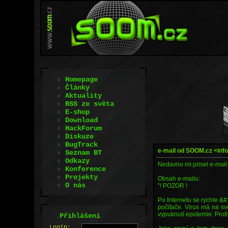
Homepage
Články
Aktuality
RSS ze světa
E-shop
Download
HackForum
Diskuze
BugTrack
e-mail od SOOM.cz <in
Seznam BT
Odkazy
Nedavno mi prisel e-mai
Konference
Projekty
Obsah e-mailu:
O nás
"! POZOR !
Po Internetu se rychle &#
počítače. Virus má na svě
vypuknutí epidemie. Prot
.
Přihlášení
L
o
gin: