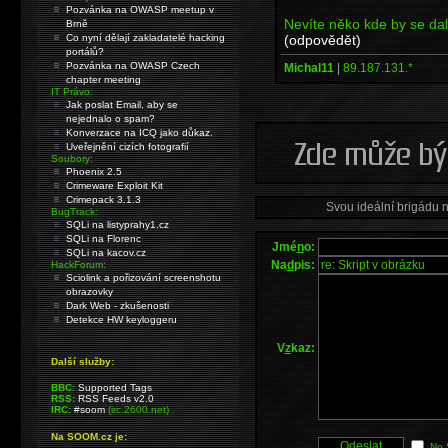
Pozvánka na OWASP meetup v
Nevíte něko kde by se dal
Brně
(odpovědět)
Co nyní dělají zakladatelé hacking
portálů?
Pozvánka na OWASP Czech
Michal11
|
89.187.131.*
chapter meeting
IT Právo:
Jak poslat Email, aby se
nejednalo o spam?
Konverzace na ICQ jako důkaz.
Uveřejnění cizích fotografií
Soubory:
Phoenix 2.5
Crimeware Exploit Kit
Crimepack 3.1.3
Svou ideální brigádu 
BugTrack:
SQLi na listyprahy1.cz
SQLi na Florenc
Jmé
n
o:
SQLi na kacov.cz
Na
d
pis:
HackForum:
Sciolink a pořizování screenshotu
obrazovky
Dark Web - zkušenosti
Detekce HW keyloggeru
V
z
kaz:
Další služby:
BBC:
Supported Tags
RSS:
RSS Feeds v2.0
IRC:
#soom
(irc.2600.net)
Na SOOM.cz je:
No