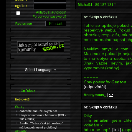
Michal11
|
89.187.131.*
H
e
slo:
Aktivovat
a
utologin
Forgot your password?
re: Skript v obrázku
Registrace
Tohle se aplikuje pokud 
respektive webu. Poku
obrazku, resp. gifu, tak s
mezi normalne napsat php
Nevidim smysl v tom p
Maximalne pokud je nejak
to ma dotycna osoba zkou
Jinak vazne nevim, ja
vyparsovat (zadny)..
Select Language
▼
----------
Cow power by
Gentoo
...
(odpovědět)
.
Infobox
Anonymous_
|
Nejnovější:
re: Skript v obrázku
Články:
Zabraňte zneužití svých dat
Díky.
Skrytí oprávnění v Androidu (CVE-
2019-2089)
Tím emailem jsem chtě
Studie: Třetina českých e-shopů
vkládání k
má bezpečnostní problémy!
ódu a ne např:
[link]
(capt
Aktuality: