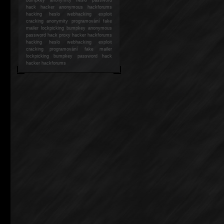
hack
hacker anonymous hackforums
hacking
heslo webhacking exploit
cracking anonymity programování fake
mailer lockpicking bumpkey anonymous
password hack proxy hacker hackforums
hacking heslo webhacking exploit
cracking programování fake mailer
lockpicking bumpkey password hack
hacker
hackforums