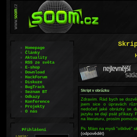
Skri
Homepage
Články
Aktuality
RSS ze světa
E-shop
Download
HackForum
Diskuze
BugTrack
Skript v obrázku
Seznam BT
Odkazy
Zdravím. Rád bych se dozvěd
Konference
jsem sice o úpravách různ
Projekty
nedočetl jaké obrázky se da
O nás
jazyku se dají psát příkazy
na literaturu, prosím pomozt
Ps: Mám na mysli "ošklivé" sk
.
Přihlášení
(odpovědět)
L
o
gin: