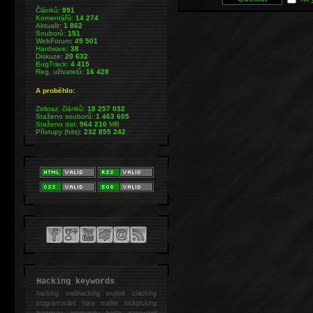
Článků:
991
Komentářů:
14 274
Aktualit:
1 862
Souborů:
151
WebForum:
49 501
Hardware:
38
Diskuze:
20 632
BugTrack:
4 415
Reg. uživatelů:
16 428
A proběhlo:
Zobraz. článků:
18 257 032
Staženo souborů:
1 463 605
Staženo dat:
964 210
MB
Přístupy (hits):
232 855 242
Hacking keywords
hacking
webhacking exploit cracking
programování fake mailer lockpicking
bumpkey anonymity heslo password