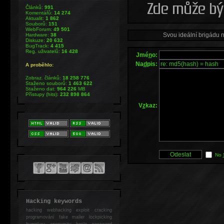
Článků:
991
Komentářů:
14 274
Aktualit:
1 862
Souborů:
151
WebForum:
49 501
Svou ideální brigádu 
Hardware:
38
Diskuze:
20 632
BugTrack:
4 415
Reg. uživatelů:
16 428
Jmé
n
o:
Na
d
pis:
A proběhlo:
Zobraz. článků:
18 258 776
Staženo souborů:
1 463 622
Staženo dat:
964 226
MB
Přístupy (hits):
232 898 864
V
z
kaz:
No
Hacking keywords
hacking
webhacking exploit cracking
programování fake mailer lockpicking
bumpkey anonymity heslo password