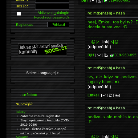
DjH
|
|
|
319-960-895
H
e
slo:
Aktivovat
a
utologin
re: md5(hash) = hash
Forgot your password?
heej, Emkei, tos byl ty? :
Registrace
docela husta vec! :D
----------
..:@]>
[link]
<[@:..
(odpovědět)
DjH
|
|
|
319-960-895
re: md5(hash) = hash
Select Language
▼
sry, ale kdyz se podivas 
logicky blbost =)
(odpovědět)
.
Emkei
|
|
|
Infobox
Nejnovější:
re: md5(hash) = hash
Články:
nedival :/ ale mohl's to a
Zabraňte zneužití svých dat
Skrytí oprávnění v Androidu (CVE-
:P
2019-2089)
Studie: Třetina českých e-shopů
----------
má bezpečnostní problémy!
..:@]>
[link]
<[@:..
Aktuality: