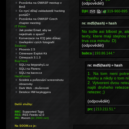
(odpovědět)
Pozvánka na OWASP meetup v
Brně
DjH
|
|
|
319-960-895
Co nyní dělají zakladatelé hacking
portálů?
Pozvánka na OWASP Czech
re: md5(hash) = hash
chapter meeting
IT Právo:
Jak poslat Email, aby se
No todle asi blbost je, 
nejednalo o spam?
texty, ktere maji stejnou
Konverzace na ICQ jako důkaz.
trva cca minutu :D)
Uveřejnění cizích fotografií
(odpovědět)
Soubory:
Phoenix 2.5
babca
|
193.86.144.*
Crimeware Exploit Kit
Crimepack 3.1.3
BugTrack:
SQLi na listyprahy1.cz
re: md5(hash) = hash
SQLi na Florenc
1. Na tom neni potre
SQLi na kacov.cz
HackForum:
hashu a nikdy o tom n
Sciolink a pořizování screenshotu
2. Vytvoreni dvou ret
obrazovky
najiti druheho retezc
Dark Web - zkušenosti
retezec ;)
Detekce HW keyloggeru
(odpovědět)
Další služby:
prc
|
213.211.51.*
BBC:
Supported Tags
RSS:
RSS Feeds v2.0
IRC:
#soom
(irc.2600.net)
Na SOOM.cz je: