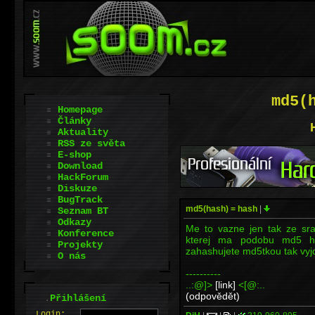
md5(
Homepage
Články
Aktuality
RSS ze světa
E-shop
Download
HackForum
Diskuze
BugTrack
md5(hash) = hash
|
Seznam BT
Odkazy
Me to vazne jen tak ze sran
Konference
kterej ma podobu md5 ha
Projekty
zahashujete md5tkou tak vyj
O nás
----------
..:@]>
[link]
<[@:..
(odpovědět)
.
Přihlášení
L
o
gin: