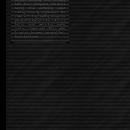
hack
hacker anonymous hackforums
hacking
heslo webhacking exploit
cracking anonymity programování fake
mailer lockpicking bumpkey anonymous
password hack proxy hacker hackforums
hacking heslo webhacking exploit
cracking programování fake mailer
lockpicking bumpkey password hack
hacker
hackforums