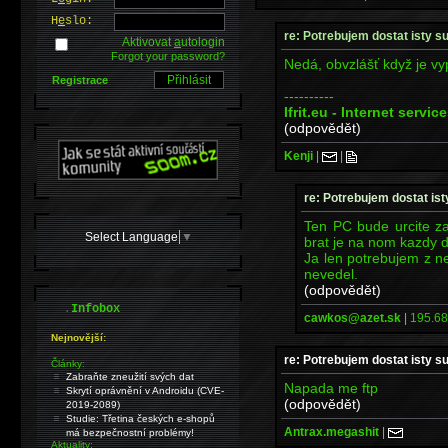
H
e
slo:
re: Potrebujem dostat isty s
Aktivovat
a
utologin
Forgot your password?
Nedá, obvzlášť když je vy
Registrace
----------
Ifrit.eu - Internet servic
(odpovědět)
Kenji
|
|
re: Potrebujem dostat is
Ten PC bude urcite za
Select Language
▼
brat je na nom kazdy 
Ja len potrebujem z n
nevedel.
(odpovědět)
.
Infobox
cawkos@azet.sk
|
195.68
Nejnovější:
re: Potrebujem dostat isty s
Články:
Zabraňte zneužití svých dat
Napada me ftp
Skrytí oprávnění v Androidu (CVE-
(odpovědět)
2019-2089)
Studie: Třetina českých e-shopů
Antrax.megashit
|
má bezpečnostní problémy!
Aktuality: