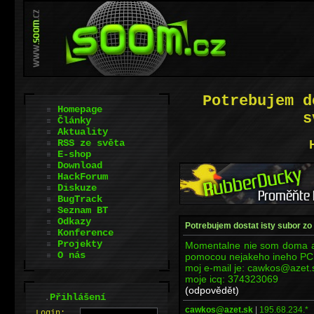
Potrebujem d
Homepage
s
Články
Aktuality
RSS ze světa
E-shop
Download
HackForum
Diskuze
BugTrack
Seznam BT
Odkazy
Potrebujem dostat isty subor z
Konference
Projekty
Momentalne nie som doma a 
O nás
pomocou nejakeho ineho PC. 
moj e-mail je: cawkos@azet.
moje icq: 374323069
(odpovědět)
.
Přihlášení
cawkos@azet.sk
|
195.68.234.*
L
o
gin: