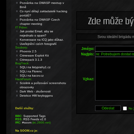
Pozvánka na OWASP meetup v
Brně
Co nyní dělají zakladatelé hacking
portálů?
Pozvánka na OWASP Czech
chapter meeting
IT Právo:
Jak poslat Email, aby se
nejednalo o spam?
Svou ideální brigádu 
Konverzace na ICQ jako důkaz.
Uveřejnění cizích fotografií
Soubory:
Jmé
n
o:
Phoenix 2.5
Na
d
pis:
Crimeware Exploit Kit
Crimepack 3.1.3
BugTrack:
SQLi na listyprahy1.cz
SQLi na Florenc
SQLi na kacov.cz
V
z
kaz:
HackForum:
Sciolink a pořizování screenshotu
obrazovky
Dark Web - zkušenosti
Detekce HW keyloggeru
Další služby:
No
BBC:
Supported Tags
RSS:
RSS Feeds v2.0
IRC:
#soom
(irc.2600.net)
Na SOOM.cz je: