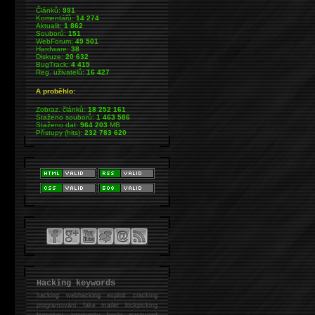
Článků:
991
Komentářů:
14 274
Aktualit:
1 862
Souborů:
151
WebForum:
49 501
Hardware:
38
Diskuze:
20 632
BugTrack:
4 415
Reg. uživatelů:
16 427
A proběhlo:
Zobraz. článků:
18 252 161
Staženo souborů:
1 463 586
Staženo dat:
964 203
MB
Přístupy (hits):
232 783 620
Hacking keywords
hacking
webhacking exploit cracking
programování fake mailer lockpicking
bumpkey anonymity heslo password