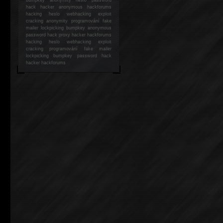
hack
hacker anonymous hackforums
hacking
heslo webhacking exploit
cracking anonymity programování fake
mailer lockpicking bumpkey anonymous
password hack proxy hacker hackforums
hacking heslo webhacking exploit
cracking programování fake mailer
lockpicking bumpkey password hack
hacker
hackforums