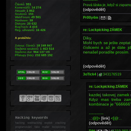
Článků:
991
Pravá láska je, když si zapama
Komentářů:
14 274
(odpovědět)
Aktualit:
1 862
Souborů:
151
Pr00y4m
|
|
WebForum:
49 501
Hardware:
38
Diskuze:
20 632
BugTrack:
4 415
re: Lockpicking ZÁMEK
Reg. uživatelů:
16 426
Díky,
A proběhlo:
Mohl bych se ješte zeptat
Zobraz. článků:
18 248 847
číslicemi a až je dáte j
Staženo souborů:
1 463 514
nenašel poradíte prosím.
Staženo dat:
964 137
MB
Přístupy (hits):
232 685 192
(odpovědět)
3oTick4
|
343176519
re: Lockpicking ZÁMEK
kazdej takovej zamek m
Kdyz mas treba zame
kombinace je "666666" 
----------
..:@]>
[link]
<[@:..
Hacking keywords
(odpovědět)
hacking
webhacking exploit cracking
programování fake mailer lockpicking
DjH
|
|
|
319-960-
bumpkey anonymity heslo password