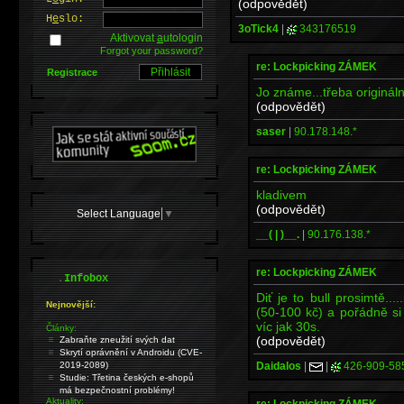
(odpovědět)
H
e
slo:
3oTick4
|
343176519
Aktivovat
a
utologin
Forgot your password?
re: Lockpicking ZÁMEK
Registrace
Jo známe...třeba origináln
(odpovědět)
saser
|
90.178.148.*
re: Lockpicking ZÁMEK
kladivem
(odpovědět)
Select Language
▼
__( | )__.
|
90.176.138.*
re: Lockpicking ZÁMEK
.
Infobox
Diť je to bull prosimtě..
Nejnovější:
(50-100 kč) a pořádně si
víc jak 30s.
Články:
(odpovědět)
Zabraňte zneužití svých dat
Skrytí oprávnění v Androidu (CVE-
Daidalos
|
|
426-909-58
2019-2089)
Studie: Třetina českých e-shopů
má bezpečnostní problémy!
Aktuality:
re: Lockpicking ZÁMEK