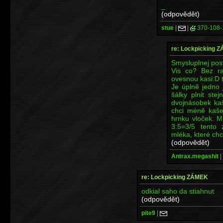
_
(odpovědět)
stue
|
|
370-108-
re: Lockpicking 
Smysluplnej post
Vis co? Bez r
ovesnou kasi:D t
Je úplně jedno 
šálky plnit ste
dvojnásobek ka
chci méně kaše
hrnku vloček. Mn
3:5=3/5 tento
mléka, které ch
(odpovědět)
Antrax.megashit
|
re: Lockpicking ZÁMEK
odkial saho da stiahnut
(odpovědět)
pite9
|