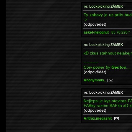
re: Lockpicking ZÁMEK
Ty zabavy je uz prilis bud
:>
(odpovědět)
asket-nelognut
|
85.70.220.*
re: Lockpicking ZÁMEK
xD zkus stahnout nejakej w
----------
Cow power by
Gentoo
...
(odpovědět)
Anonymous_
|
re: Lockpicking ZÁMEK
Nejlepsi je kyz oteviras F
FABky razem BAFka xD 
(odpovědět)
Antrax.megashit
|