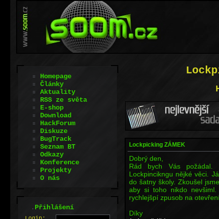
Lockp
Homepage
Články
Aktuality
RSS ze světa
E-shop
Download
HackForum
Diskuze
BugTrack
Lockpicking ZÁMEK
Seznam BT
Odkazy
Dobrý den,
Konference
Rád bych Vás požádal. Je
Projekty
Lockpincikngu nějké věci. J
O nás
do šatny školy. Zkoušel jsme
aby si toho nikdo nevšiml.
rychlejšpí zpusob na otevře
.
Přihlášení
Díky
L
o
gin: