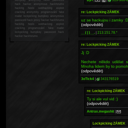
hack
hacker anonymous hackforums
hacking
heslo webhacking exploit
re: Lockpicking ZÁMEK
cracking anonymity programování fake
mailer lockpicking bumpkey anonymous
uz se hackujou i zamky :D
password hack proxy hacker hackforums
(odpovědět)
hacking heslo webhacking exploit
cracking programování fake mailer
__( | )__.
|
213.151.78.*
lockpicking bumpkey password hack
hacker
hackforums
re: Lockpicking ZÁMEK
Jj :D
Nechete někdo udělat 
Mnoha lidem by to pomohl
(odpovědět)
3oTick4
|
343176519
re: Lockpicking ZÁMEK
Ty si ale vul vid :)
(odpovědět)
Antrax.megashit
|
Lockpicking ZÁMEK