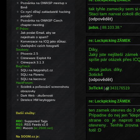
Pozvánka na OWASP meetup v
Brně
tak tyhle zamecky sem si
Co nyní dělají zakladatelé hacking
Staci tam narvat cokoli d
portálů?
(odpovědět)
Pozvánka na OWASP Czech
chapter meeting
jadus.
|
88.103.38.*
IT Právo:
Jak poslat Email, aby se
nejednalo o spam?
re: Lockpicking ZÁMEK
Konverzace na ICQ jako důkaz.
Uveřejnění cizích fotografií
Díky,
Soubory:
Jaký jste nejšteší záme
Phoenix 2.5
Crimeware Exploit Kit
spíše pár otázek přes I
Crimepack 3.1.3
BugTrack:
JInak jadus. díky.
SQLi na listyprahy1.cz
3otick4
SQLi na Florenc
(odpovědět)
SQLi na kacov.cz
HackForum:
Sciolink a pořizování screenshotu
3oTick4
|
343176519
obrazovky
Dark Web - zkušenosti
Detekce HW keyloggeru
re: Lockpicking ZÁMEK
ten zamek otevres do 3 vt
Další služby:
Pripadne do nej jen "klepn
strane co je naproti s
BBC:
Supported Tags
otevreny.. Tenhle zrovna
RSS:
RSS Feeds v2.0
IRC:
#soom
(irc.2600.net)
fotil :D
Na SOOM.cz je:
----------