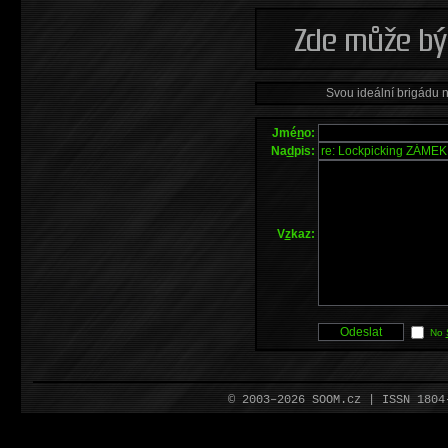
Svou ideální brigádu 
Jmé
n
o:
Na
d
pis:
V
z
kaz:
No
© 2003–2026 SOOM.cz | ISSN 180