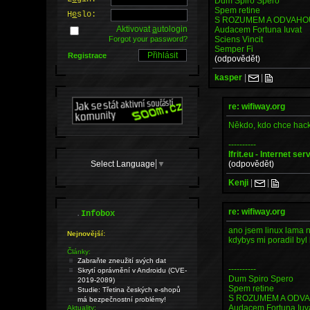
Dum Spiro Spero
Spem retine
H
e
slo:
S ROZUMEM A ODVAHO
Aktivovat
a
utologin
Audacem Fortuna Iuvat
Sciens Vincit
Forgot your password?
Semper Fi
Registrace
(odpovědět)
kasper
|
|
re: wifiway.org
Někdo, kdo chce hacko
----------
Ifrit.eu - Internet ser
Select Language
▼
(odpovědět)
Kenji
|
|
re: wifiway.org
.
Infobox
ano jsem linux lama n
Nejnovější:
kdybys mi poradil byl 
Články:
Zabraňte zneužití svých dat
----------
Skrytí oprávnění v Androidu (CVE-
Dum Spiro Spero
2019-2089)
Spem retine
Studie: Třetina českých e-shopů
S ROZUMEM A ODV
má bezpečnostní problémy!
Audacem Fortuna Iuv
Aktuality: