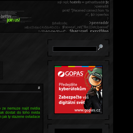
#
o ze nemuze najit nvidia
jak dostat do toho nvida
m jak ty stazene ovladace