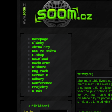
Homepage
Články
Aktuality
RSS ze světa
E-shop
Download
HackForum
Diskuze
BugTrack
wifiway.org
Seznam BT
Odkazy
ahoj mam tohle livecd na 
Konference
mam msi ex600 s nvidia 
Projekty
a nemuzu rozjet graficke 
O nás
vsechno je v pohode az 
kerneval mam jen cmd (s
ovladace diky za pomoc p
s nvidia do toho cd kdyz 
.
Přihlášení
----------
L
o
gin: