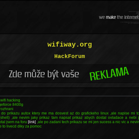
wifiway.org
HackForum
wifi hacking
geforce 8400g
rozhrani
do prikazu autox ktery me ma dosvest az do grafickeho linux ,ale napise mi t
hell) ,ale nevim jaky prikaz tam napsat prikaz abych dostal ovladace a nebi 
tal jsem na foru
[link]
,ale po zadani tech prikazu se mi jen sucess a nic vic a nevi
je to livecd diky za pomoc