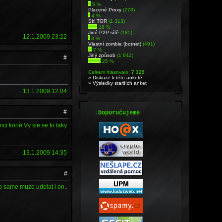
5 %
Placené Proxy
(278)
4 %
Síť TOR
(1 313)
18 %
Jiné P2P sítě
(185)
12.1.2009 23:22
3 %
Vlastní zombie (botnet)
(491)
7 %
Jiný způsob
(1 842)
#
25 %
Celkem hlasovalo:
7 329
» Diskuze k této anketě
» Výsledky starších anket
13.1.2009 12:04
#
.
Doporučujeme
nci koně.Vy ste se to taky
13.1.2009 14:35
#
o same muze udelat i on..