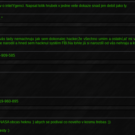
 o intelYgenci. Napsat tolik hrubek v jedne vete dokaze snad jen debil jako ty.
.*
 vás tady nemachruju jak sem dokonalej hacker,že všechno umim a ostatní,ať mi vy
e narodil a hned sem hacknul systém FBI.Na tohle já si narozdíl od vás nehraju a kl
-909-585
19-960-895
 ci NASA obcas heknu :) abych se podival co noveho v kosmu trebas :))
esty :)