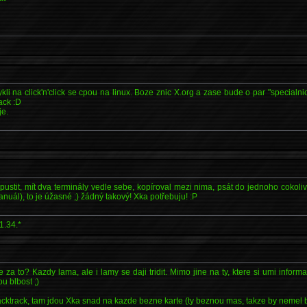
kli na click'n'click se cpou na linux. Boze znic X.org a zase bude o par "specialni
ack :D
je.
stit, mít dva terminály vedle sebe, kopíroval mezi nima, psát do jednoho cokoli
nuál), to je úžasné ;) žádný takový! Xka potřebuju! :P
1.34.*
 za to? Kazdy lama, ale i lamy se daji tridit. Mimo jine na ty, ktere si umi informa
ou blbost ;)
acktrack, tam jdou Xka snad na kazde bezne karte (ty beznou mas, takze by nemel 