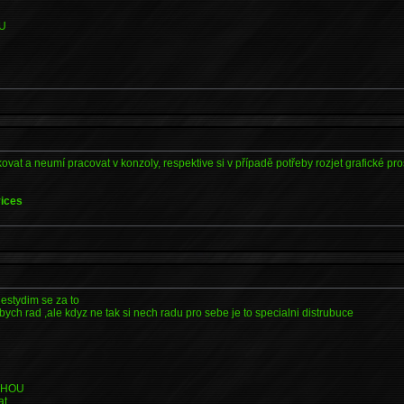
U
vat a neumí pracovat v konzoly, respektive si v případě potřeby rozjet grafické pro
vices
estydim se za to
bych rad ,ale kdyz ne tak si nech radu pro sebe je to specialni distrubuce
AHOU
at