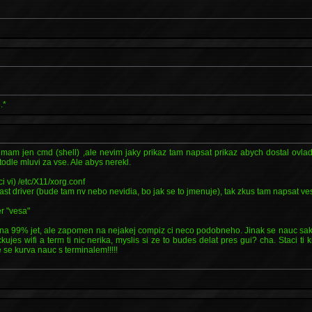
.*
l mam jen cmd (shell) ,ale nevim jaky prikaz tam napsat prikaz abych dostal ovla
todle mluvi za vse. Ale abys nerekl.
 vi) /etc/X11/xorg.conf
ast driver (bude tam nv nebo nevidia, bo jak se to jmenuje), tak zkus tam napsat ve
er "vesa"
 na 99% jet, ale zapomen na nejakej compiz ci neco podobneho. Jinak se nauc sak
ujes wifi a term ti nic nerika, myslis si ze to budes delat pres gui? cha. Staci ti 
 se kurva nauc s terminalem!!!!!