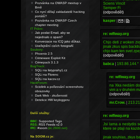
Sciens Vincit
Pozvánka na OWASP meetup v
Semper Fi
Brně
(odpovědět)
Co nyní dělají zakladatelé hacking
portálů?
kasper
|
|
Pozvánka na OWASP Czech
chapter meeting
IT Právo:
Jak poslat Email, aby se
re: wifiway.org
nejednalo o spam?
Konverzace na ICQ jako důkaz.
Chjo deti z woken zvy
Uveřejnění cizích fotografií
jinak zkus spis backtr
Soubory:
chjo kam ten svet zpe
Phoenix 2.5
(odpovědět)
Crimeware Exploit Kit
Crimepack 3.1.3
babca
|
193.86.144.*
BugTrack:
SQLi na listyprahy1.cz
SQLi na Florenc
re: wifiway.org
SQLi na kacov.cz
HackForum:
na Xka nedám dopu
Sciolink a pořizování screenshotu
vim a v druhém ma
obrazovky
(odpovědět)
Dark Web - zkušenosti
Detekce HW keyloggeru
mr.Crow.
|
213.21
Další služby:
re: wifiway.org
BBC:
Supported Tags
Jsi lama a nestydis se
RSS:
RSS Feeds v2.0
ktere se ptaji na kazd
IRC:
#soom
(irc.2600.net)
Na SOOM.cz je:
jinak souhlas, zkus b