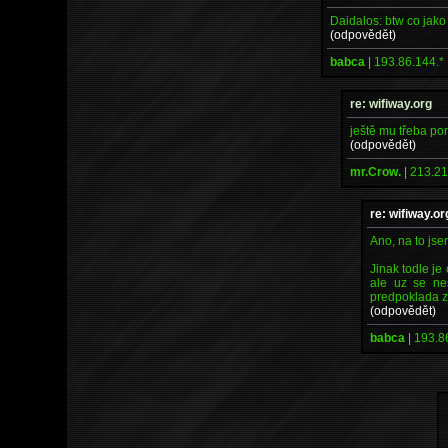
Daidalos: btw co jak
(odpovědět)
babca
|
193.86.144.*
re: wifiway.org
ještě mu třeba por
(odpovědět)
mr.Crow.
|
213.21
re: wifiway.or
Ano, na to js
Jinak todle je
ale uz se nes
predpoklada z
(odpovědět)
babca
|
193.8