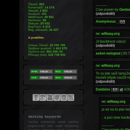
Článků:
991
----------
Komentářů:
14 274
Cow power by
Gento
Aktualit:
1 862
(odpovědět)
Souborů:
151
WebForum:
49 501
Hardware:
38
Anonymous_
|
Diskuze:
20 632
BugTrack:
4 415
Reg. uživatelů:
16 427
re: wifiway.org
A proběhlo:
JJ backtrack rulezz
(odpovědět)
Zobraz. článků:
18 250 785
Staženo souborů:
1 463 579
Staženo dat:
964 200
MB
asket-nelognut
|
85.7
Přístupy (hits):
232 738 941
re: wifiway.org
To vy jste spíš lamy,ž
museli nějak naučit n
(odpovědět)
Daidalos
|
|
426
re: wifiway.org
ja se na to ptal 
Hacking keywords
.. a jaci sme hack
hacking
webhacking exploit cracking
----------
programování fake mailer lockpicking
Cow power by
Ge
bumpkey anonymity heslo password