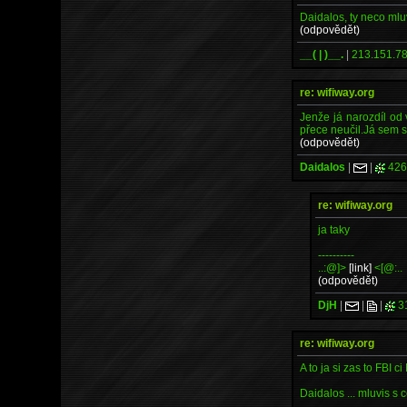
Daidalos, ty neco mluv
(odpovědět)
__( | )__.
|
213.151.78
re: wifiway.org
Jenže já narozdíl od
přece neučil.Já sem s
(odpovědět)
Daidalos
|
|
426
re: wifiway.org
ja taky
----------
..:@]>
[link]
<[@:..
(odpovědět)
DjH
|
|
|
3
re: wifiway.org
A to ja si zas to FBI
Daidalos ... mluvis s c