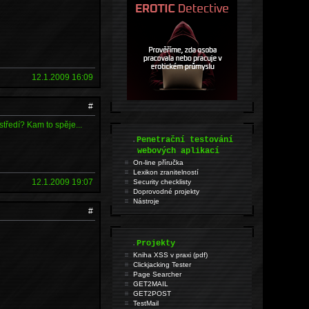
12.1.2009 16:09
#
středí? Kam to spěje...
.
Penetrační testování
webových aplikací
On-line příručka
Lexikon zranitelností
12.1.2009 19:07
Security checklisty
Doprovodné projekty
Nástroje
#
.
Projekty
Kniha XSS v praxi (pdf)
Clickjacking Tester
Page Searcher
GET2MAIL
GET2POST
TestMail