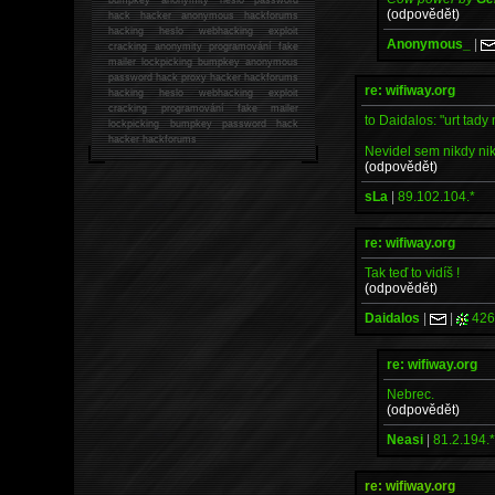
(odpovědět)
hack
hacker anonymous hackforums
hacking
heslo webhacking exploit
Anonymous_
|
cracking anonymity programování fake
mailer lockpicking bumpkey anonymous
password hack proxy hacker hackforums
re: wifiway.org
hacking heslo webhacking exploit
cracking programování fake mailer
to Daidalos: "urt tady
lockpicking bumpkey password hack
hacker
hackforums
Nevidel sem nikdy ni
(odpovědět)
sLa
|
89.102.104.*
re: wifiway.org
Tak teď to vidíš !
(odpovědět)
Daidalos
|
|
426
re: wifiway.org
Nebrec.
(odpovědět)
Neasi
|
81.2.194.
re: wifiway.org