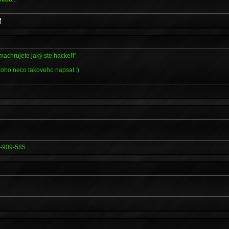
 machrujete jaký ste hackeři"
koho neco takoveho napsat :)
-909-585
*