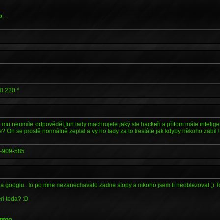
o
...
0.220.*
e mu neumíte odpovědět,furt tady machrujete jaký ste hackeři a přitom máte intelige
e? On se prostě normálně zeptal a vy ho tady za to trestáte jak kdyby někoho zabil !
-909-585
leda googlu.. to po mne nezanechavalo zadne stopy a nikoho jsem ti neobtezoval ;) T
eri teda? :D
ntoo
...