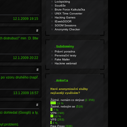
Lockpicking
Soutěže
Brute Force Kalkulačka
UNIX Time Converter
Hacking Games
12.1.2009 19:15
IEwebDOOR
SOOM Sessions
Anonymity Checker
#
ch distrubuci" min :D. Btw
.
Subdomény
Právní poradna
Penetrační testy
12.1.2009 20:22
Fake Mailer
Hackme webmail
#
v po vzoru druhého (např.
.
Anketa
Které anonymizační služby
13.1.2009 16:57
nejčastěji využíváte?
Źádné, nemám co skrývat
(1 356)
19 %
#
Žádné, nebojím se
(519)
7 %
ci dohledat (Googli) a ty,
VPN
(746)
10 %
VPS
(263)
4 %
byt problem).
Free Proxy
(336)