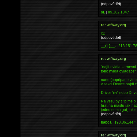
(odpovědět)
sL
|
89.102.104.*
re: wifiway.org
xD
(odpovědět)
__( | )__.
|
213.151.78
re: wifiway.org
"najit nvidia kerneva
toho nvida ovladace" 
nano (popripade vim ci
v sekci Device najdi c
Driver "nv" nebo Driv
Na vesu by ti to melo
hrat na mastu jak hack
jedno nema gui, takze
(odpovědět)
babca
|
193.86.144.*
re: wifiway.org