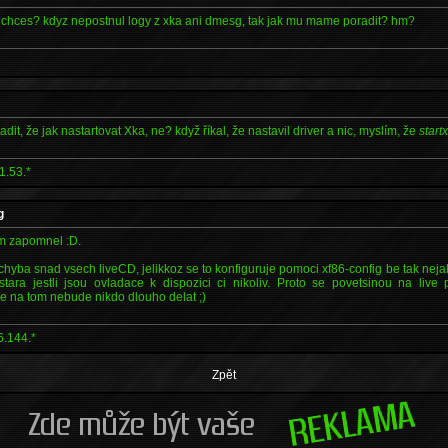
o chces? kdyz nepostnul logy z xka ani dmesg, tak jak mu mame poradit? hm?
adit, že jak nastartovat Xka, ne? když říkal, že nastavil driver a nic, myslím, že
start
1.53.*
g
em zapomnel :D.
 chyba snad vsech liveCD, jelikkoz se to konfiguruje pomoci xf86-config be tak nej
tara jestli jsou ovladace k dispozici ci nikoliv. Proto se povetsinou na live 
e na tom nebude nikdo dlouho delat ;)
6.144.*
Zpět