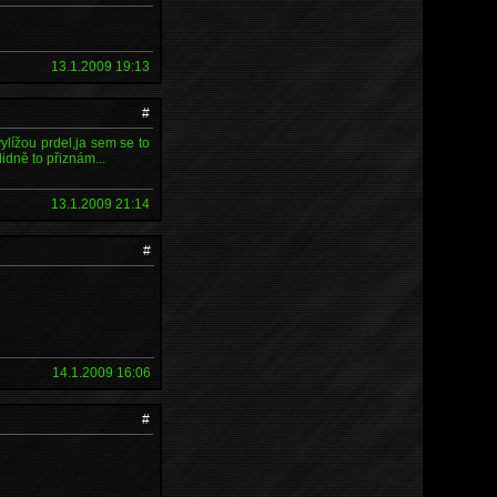
13.1.2009 19:13
#
lížou prdel,ja sem se to
idně to přiznám...
13.1.2009 21:14
#
14.1.2009 16:06
#