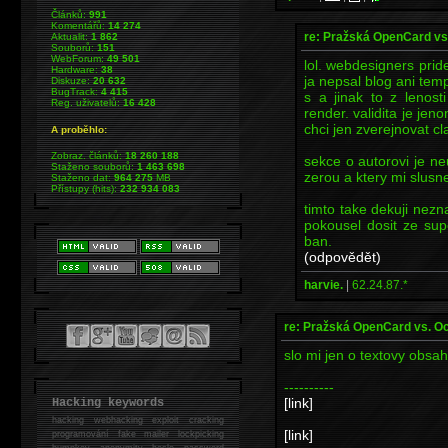
Článků:
991
Komentářů:
14 274
re: Pražská OpenCard vs
Aktualit:
1 862
Souborů:
151
WebForum:
49 501
lol. webdesigners prid
Hardware:
38
ja nepsal blog ani tem
Diskuze:
20 632
BugTrack:
4 415
s a jinak to z lenos
Reg. uživatelů:
16 428
render. validita je jen
chci jen zverejnovat cla
A proběhlo:
Zobraz. článků:
18 260 188
sekce o autorovi je neu
Staženo souborů:
1 463 698
zerou a ktery mi slusne
Staženo dat:
964 275
MB
Přístupy (hits):
232 934 083
timto take dekuji ne
pokousel dosit ze sup
ban.
(odpovědět)
harvie.
|
62.24.87.*
re: Pražská OpenCard vs. O
slo mi jen o textovy obsah 
----------
[link]
Hacking keywords
hacking
webhacking exploit cracking
[link]
programování fake mailer lockpicking
bumpkey anonymity heslo password