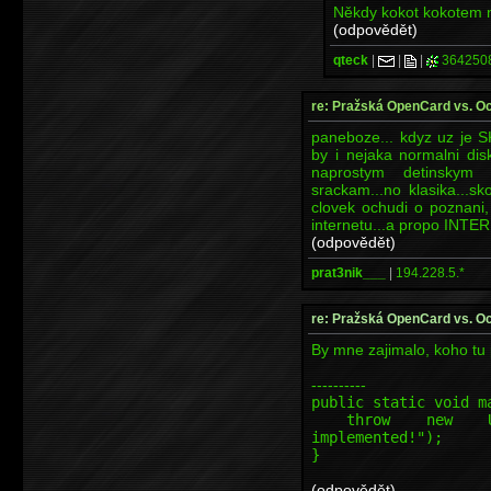
Někdy kokot kokotem n
(odpovědět)
qteck
|
|
|
364250
re: Pražská OpenCard vs. O
paneboze... kdyz uz je 
by i nejaka normalni dis
naprostym detinsky
srackam...no klasika...s
clovek ochudi o poznani,
internetu...a propo INT
(odpovědět)
prat3nik___
|
194.228.5.*
re: Pražská OpenCard vs. O
By mne zajimalo, koho tu 
----------
public static void m
throw new Unsupp
implemented!");
}
(odpovědět)