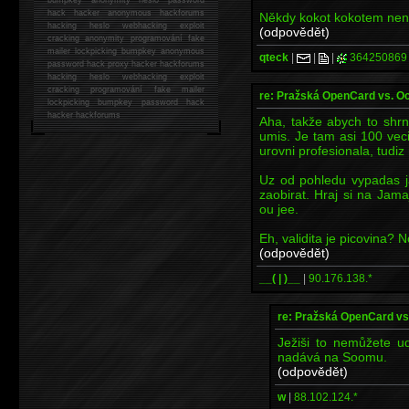
hack
hacker anonymous hackforums
Někdy kokot kokotem není,
hacking
heslo webhacking exploit
(odpovědět)
cracking anonymity programování fake
mailer lockpicking bumpkey anonymous
qteck
|
|
|
364250869
password hack proxy hacker hackforums
hacking heslo webhacking exploit
cracking programování fake mailer
re: Pražská OpenCard vs. O
lockpicking bumpkey password hack
hacker
hackforums
Aha, takže abych to shrn
umis. Je tam asi 100 vec
urovni profesionala, tudi
Uz od pohledu vypadas j
zaobirat. Hraj si na Jam
ou jee.
Eh, validita je picovina? No
(odpovědět)
__( | )__
|
90.176.138.*
re: Pražská OpenCard vs
Ježiši to nemůžete u
nadává na Soomu.
(odpovědět)
w
|
88.102.124.*