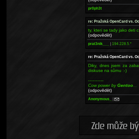
pr0ph3t
re: Pražská OpenCard vs. O
ty, kteri se tady jako deti c
(odpovědět)
prat3nik___
|
194.228.5.*
re: Pražská OpenCard vs. O
Diky, dnes jsem za zabav
diskuse na sůmu :-)
----------
Cow power by
Gentoo
...
(odpovědět)
Anonymous_
|