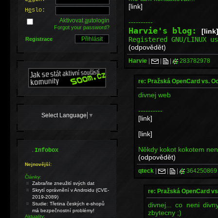
[link]
H
e
slo:
Aktivovat
a
utologin
----------
Forgot your password?
Harvie's blog:
[link
Registered GNU/LINUX u
Registrace
(odpovědět)
Harvie
|
|
|
283782978
re: Pražská OpenCard vs. O
divnej web
----------
Select Language
▼
[link]
[link]
Někdy kokot kokotem není,
.
Infobox
(odpovědět)
Nejnovější:
qteck
|
|
|
364250869
Články:
Zabraňte zneužití svých dat
Skrytí oprávnění v Androidu (CVE-
re: Pražská OpenCard vs
2019-2089)
divnej... co neni div
Studie: Třetina českých e-shopů
má bezpečnostní problémy!
zbytecny ;)
Aktuality: