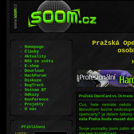
Pražská Op
Homepage
osob
Články
Aktuality
RSS ze světa
E-shop
Download
HackForum
Diskuze
BugTrack
Seznam BT
Odkazy
Pražská OpenCard vs. Ochrana 
Konference
Projekty
Cus, hele nemate nekdo p
O nás
libovolnym bezne nedostup
opencarty? ja delam takovy sh
cela Praha bude muset dob
.
Přihlášení
Svoje poznatky jsem zatim s
me tam kontaktovat...
L
o
gin: