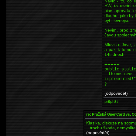
Navic - to, co 
HW, to usetri z
pise opravdu kr
dlouho, jako by 
byt i levnejsi.
Nevim, proc zm
Javou spolecnyho 
Mluvis o Jave, j
a pak k tomu na
14ti dnech.
----------
public static
throw new Un
implemented!"
}
(odpovědět)
pr0ph3t
re: Pražská OpenCard vs. O
Klasika, diskuze na soom
...trochu škoda, nemyslít
(odpovědět)