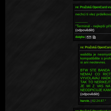
re: Pražská OpenCard vs
nechci ti vlez prdelkova
----------
"Terminál - nejlepší pří
(odpovědět)
duigha
|
|
re: Pražská OpenCard
walidita je nesmy
kompatibilite s pro
si ani neotevres.
BTW STE BANDA
NEMAJ CO RIC
VYVOLAVAJ HADK
TAK TO NERIKEJ
JE MI Z VAS NA 
NEODPICUJE KAM 
(odpovědět)
harvie.
|
62.24.87.*