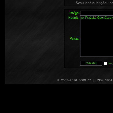
Svou ideální brigádu n
Jmé
n
o:
Na
d
pis:
V
z
kaz:
No
© 2003–2026 SOOM.cz | ISSN 180