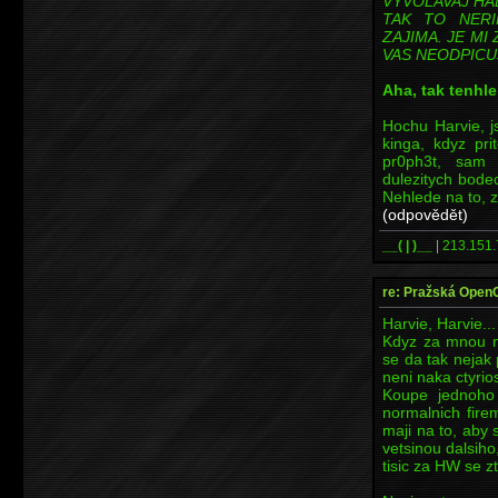
VYVOLAVAJ HAD
TAK TO NER
ZAJIMA. JE MI 
VAS NEODPICUJ
Aha, tak tenhle
Hochu Harvie, j
kinga, kdyz pri
pr0ph3t, sam 
dulezitych bode
Nehlede na to, z
(odpovědět)
__( | )__
|
213.151.
re: Pražská Open
Harvie, Harvie...
Kdyz za mnou ne
se da tak nejak 
neni naka ctyri
Koupe jednoho 
normalnich fire
maji na to, aby s
vetsinou dalsiho,
tisic za HW se zt