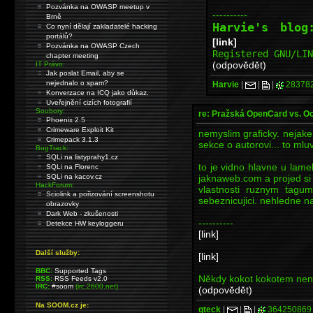
Pozvánka na OWASP meetup v
----------
Brně
Harvie's blo
Co nyní dělají zakladatelé hacking
portálů?
[link]
Pozvánka na OWASP Czech
Registered GNU/LI
chapter meeting
(odpovědět)
IT Právo:
Jak poslat Email, aby se
nejednalo o spam?
Harvie
|
|
|
28378
Konverzace na ICQ jako důkaz.
Uveřejnění cizích fotografií
Soubory:
re: Pražská OpenCard vs. O
Phoenix 2.5
Crimeware Exploit Kit
nemyslim graficky. nejake 
Crimepack 3.1.3
sekce o autorovi... to mluv
BugTrack:
SQLi na listyprahy1.cz
to je vidno hlavne u lamek
SQLi na Florenc
jaknaweb.com a projed si t
SQLi na kacov.cz
HackForum:
vlastnosti ruznym tagu
Sciolink a pořizování screenshotu
sebeznicujici. nehledne na
obrazovky
Dark Web - zkušenosti
----------
Detekce HW keyloggeru
[link]
Další služby:
[link]
BBC:
Supported Tags
Někdy kokot kokotem není,
RSS:
RSS Feeds v2.0
IRC:
#soom
(irc.2600.net)
(odpovědět)
Na SOOM.cz je:
qteck
|
|
|
364250869