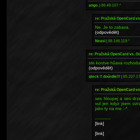
ango.
|
86.49.107.*
re: Pražská OpenCard vs
Ne. Je to zabava.
(odpovědět)
Neasi
|
88.146.119.*
re: Pražská OpenCard vs. O
ste kootve hůava rozhoduje 
(odpovědět)
qteck !! doúrdle!!!
|
85.207.17
re: Pražská OpenCard vs
ses hloupej a ses drze
vul jen kdyz jsem ozr
jako ty na me :-*.
----------
[link]
[link]