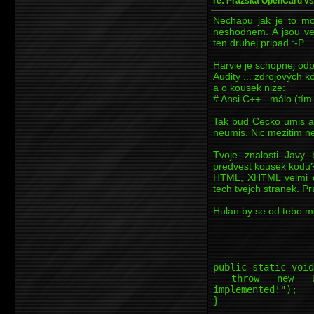
re: Pražská OpenCard vs
Nechapu jak je to mo
neshodnem. A jsou vec
ten druhej pripad :-P
Harvie je schopnej od
Audity ... zdrojových kó
a o kousek nize:
# Ansi C++ - málo (tím 
Tak bud Cecko umis a
neumis. Nic mezitim ne
Tvoje znalosti Javy
predvest kousek kodu?
HTML, XHTML velmi do
tech tvejch stranek. P
Hulan by se od tebe moh
----------
public static void
throw new Unsup
implemented!");
}