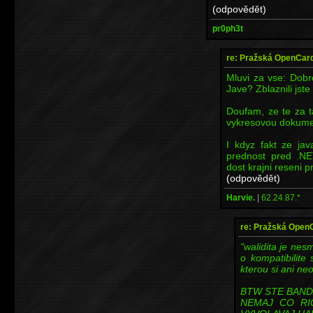
(odpovědět)
pr0ph3t
re: Pražská OpenCard
Mluvi za vse: Dob
Jave? Zblaznili jste
Doufam, ze te za 
vykresovou dokumen
I kdyz fakt ze jav
prednost pred .N
dost krajni reseni p
(odpovědět)
Harvie.
|
62.24.87.*
re: Pražská Open
"walidita je ne
o kompatibilite 
kterou si ani ne
BTW STE BAND
NEMAJ CO RI