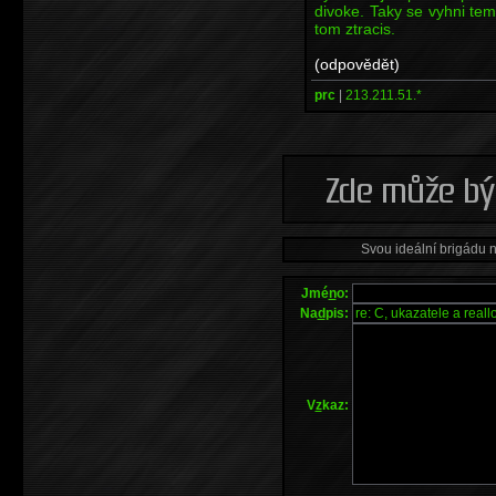
divoke. Taky se vyhni tem
tom ztracis.
(odpovědět)
prc
|
213.211.51.*
Svou ideální brigádu 
Jmé
n
o:
Na
d
pis:
V
z
kaz: