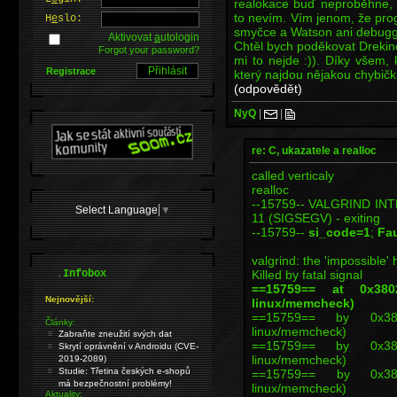
realokace buď neproběhne, n
to nevím. Vím jenom, že pro
H
e
slo:
smyčce a Watson ani debugge
Aktivovat
a
utologin
Chtěl bych poděkovat Drekino
Forgot your password?
mi to nejde :)). Díky všem,
Registrace
který najdou nějakou chybičk
(odpovědět)
NyQ
|
|
re: C, ukazatele a realloc
called verticaly
realloc
--15759-- VALGRIND INTE
Select Language
▼
11 (SIGSEGV) - exiting
--15759--
si_code=1
;
Fau
valgrind: the 'impossible'
.
Killed by fatal signal
Infobox
==15759== at 0x38023
Nejnovější:
linux/memcheck)
==15759== by 0x38023
Články:
linux/memcheck)
Zabraňte zneužití svých dat
==15759== by 0x38002
Skrytí oprávnění v Androidu (CVE-
linux/memcheck)
2019-2089)
Studie: Třetina českých e-shopů
==15759== by 0x38039
má bezpečnostní problémy!
linux/memcheck)
Aktuality: