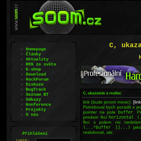
C, ukaz
Homepage
Články
Aktuality
RSS ze světa
E-shop
Download
HackForum
Diskuze
BugTrack
C, ukazatele a realloc
Seznam BT
Odkazy
link (bude jenom mesic):
[link
Konference
Potreboval bych poradit s j
Projekty
pointer na pole
buffer
. P
O nás
predam fkci
horizontal (
fkci s polem nic nedel
(...*buffer []...)
jak
realokovat, ale:
.
Přihlášení
L
o
gin: