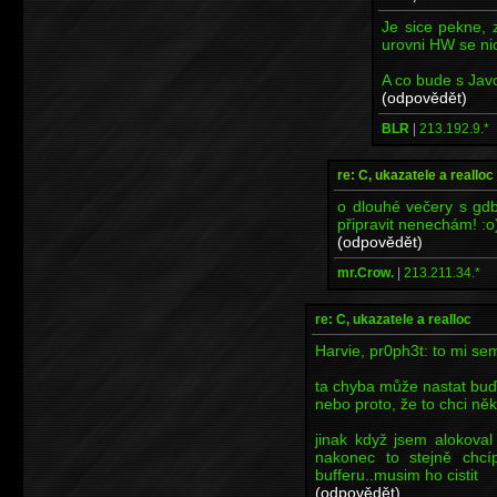
Je sice pekne, 
urovni HW se ni
A co bude s Jav
(odpovědět)
BLR
|
213.192.9.*
re: C, ukazatele a realloc
o dlouhé večery s gd
připravit nenechám! :o
(odpovědět)
mr.Crow.
|
213.211.34.*
re: C, ukazatele a realloc
Harvie, pr0ph3t: to mi sem
ta chyba může nastat buď 
nebo proto, že to chci ně
jinak když jsem alokoval
nakonec to stejně chc
bufferu..musim ho cistit
(odpovědět)