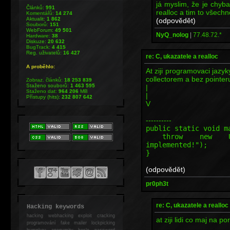
já myslim, že je chyba
Článků:
991
realloc a tim to všechn
Komentářů:
14 274
Aktualit:
1 862
(odpovědět)
Souborů:
151
WebForum:
49 501
NyQ_nolog
|
77.48.72.*
Hardware:
38
Diskuze:
20 632
BugTrack:
4 415
Reg. uživatelů:
16 427
re: C, ukazatele a realloc
A proběhlo:
At ziji programovaci jaz
collectorem a bez pointer
Zobraz. článků:
18 253 839
Staženo souborů:
1 463 595
|
Staženo dat:
964 206
MB
|
Přístupy (hits):
232 807 642
V
----------
public static void m
throw new Unsupp
implemented!");
}
(odpovědět)
pr0ph3t
re: C, ukazatele a realloc
Hacking keywords
hacking
webhacking exploit cracking
at ziji lidi co maj na 
programování fake mailer lockpicking
bumpkey anonymity heslo password