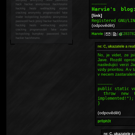
----------
hack
hacker anonymous hackforums
Harvie's blo
hacking
heslo webhacking exploit
cracking anonymity programování fake
[link]
mailer lockpicking bumpkey anonymous
Registered GNU/LI
password hack proxy hacker hackforums
(odpovědět)
hacking heslo webhacking exploit
cracking programování fake mailer
Harvie
|
|
|
28378
lockpicking bumpkey password hack
hacker
hackforums
re: C, ukazatele a rea
No, je videt, ze js
Jave. Rozdil opro
nasledujici verzi J
vzdy prioritou. A v 
v necem zastarale
----------
public static v
throw new Uns
implemented!");
}
(odpovědět)
pr0ph3t
re: C, ukazatele a 