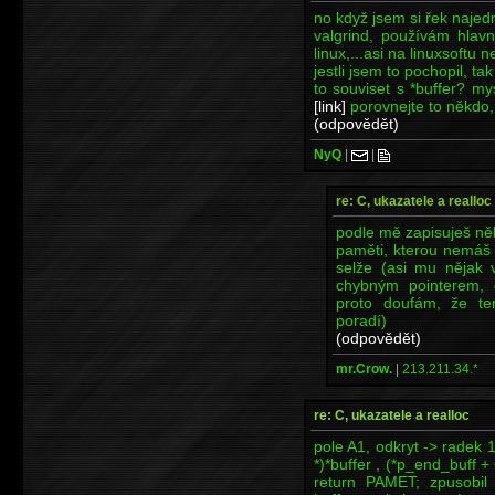
no když jsem si řek naje
valgrind, používám hlavn
linux,...asi na linuxsoftu 
jestli jsem to pochopil,
to souviset s *buffer? my
[link]
porovnejte to někdo, 
(odpovědět)
NyQ
|
|
re: C, ukazatele a realloc
podle mě zapisuješ ně
paměti, kterou nemáš
selže (asi mu nějak 
chybným pointerem,
proto doufám, že te
poradí)
(odpovědět)
mr.Crow.
|
213.211.34.*
re: C, ukazatele a realloc
pole A1, odkryt -> radek 14
*)*buffer , (*p_end_buff
return PAMET; zpusobil 