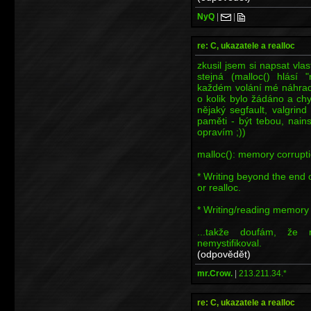
NyQ
|
|
re: C, ukazatele a realloc
zkusil jsem si napsat vla
stejná (malloc() hlásí 
každém volání mé náhrady
o kolik bylo žádáno a ch
nějaký segfault, valgrin
paměti - být tebou, nains
opravím ;))
malloc(): memory corrupti
* Writing beyond the end 
or realloc.
* Writing/reading memory 
...takže doufám, že
nemystifikoval.
(odpovědět)
mr.Crow.
|
213.211.34.*
re: C, ukazatele a realloc