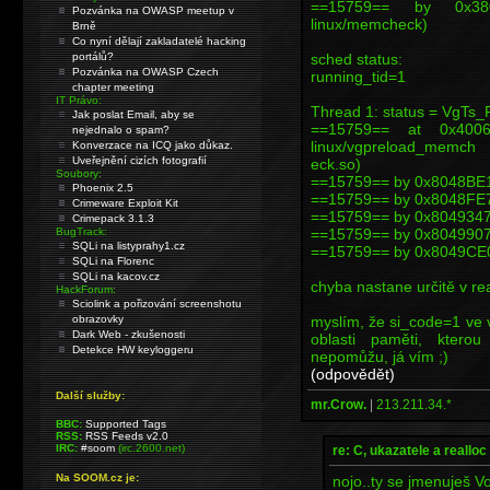
==15759== by 0x3804D
Pozvánka na OWASP meetup v
linux/memcheck)
Brně
Co nyní dělají zakladatelé hacking
sched status:
portálů?
Pozvánka na OWASP Czech
running_tid=1
chapter meeting
IT Právo:
Thread 1: status = VgTs
Jak poslat Email, aby se
==15759== at 0x4006E8
nejednalo o spam?
linux/vgpreload_memch
Konverzace na ICQ jako důkaz.
Uveřejnění cizích fotografií
eck.so)
Soubory:
==15759== by 0x8048BE1: 
Phoenix 2.5
==15759== by 0x8048FE7: 
Crimeware Exploit Kit
==15759== by 0x8049347:
Crimepack 3.1.3
==15759== by 0x8049907: 
BugTrack:
SQLi na listyprahy1.cz
==15759== by 0x8049CE0:
SQLi na Florenc
SQLi na kacov.cz
chyba nastane určitě v real
HackForum:
Sciolink a pořizování screenshotu
myslím, že si_code=1 ve 
obrazovky
Dark Web - zkušenosti
oblasti paměti, kter
Detekce HW keyloggeru
nepomůžu, já vím ;)
(odpovědět)
Další služby:
mr.Crow.
|
213.211.34.*
BBC:
Supported Tags
RSS:
RSS Feeds v2.0
IRC:
#soom
(irc.2600.net)
re: C, ukazatele a realloc
Na SOOM.cz je:
nojo..ty se jmenuješ Vo