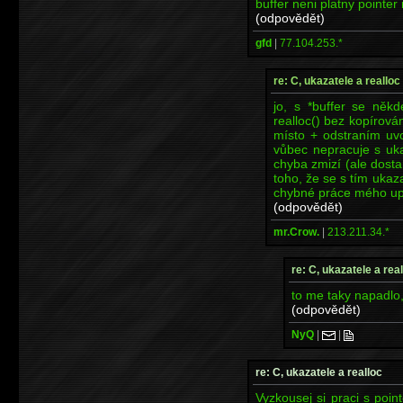
buffer neni platny pointer
(odpovědět)
gfd
|
77.104.253.*
re: C, ukazatele a realloc
jo, s *buffer se něk
realloc() bez kopírov
místo + odstraním uvo
vůbec nepracuje s uk
chyba zmizí (ale dosta
toho, že se s tím ukaz
chybné práce mého upr
(odpovědět)
mr.Crow.
|
213.211.34.*
re: C, ukazatele a rea
to me taky napadlo
(odpovědět)
NyQ
|
|
re: C, ukazatele a realloc
Vyzkousej si praci s poi