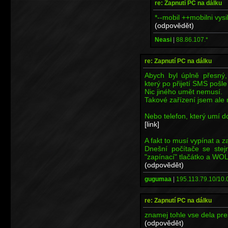
re: Zapnutí PC na dálku
*--mobil ++mobilni vysi
(odpovědět)
Neasi
|
88.86.107.*
re: Zapnutí PC na dálku
Abych byl úplně přesný,
který po přijetí SMS pošl
Nic jiného umět nemusí.
Takové zařízení jsem ale 
Nebo telefon, který umí d
[link]
A fakt to musí vypínat a 
Dnešní počítače se stej
"zapínací" tlačátko a WOL
(odpovědět)
gugumaa
|
195.113.79.10/10.0
re: Zapnutí PC na dálku
znamej tohle vse dela p
(odpovědět)