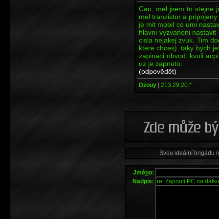
Cau, mel jsem to stejne j
mel tranzistor a pripojeny
je mit mobil co umi nastav
hlavni vyzvaneni nastavit 
cisla nejakej zvuk. Tim do
ktere chces). taky bych jes
zapinaci obvod, kvuli acp
uz je zapnuto.
(odpovědět)
Dzouy
|
213.29.20.*
Svou ideální brigádu 
Jmé
n
o:
Na
d
pis: