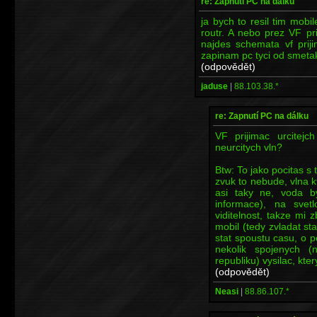
re: Zapnutí PC na dálku
ja bych to resil tim mobil
routr. A nebo prez VF pr
najdes schemata vf prij
zapinam pc tyci od smeta
(odpovědět)
jaduse
|
88.103.38.*
re: Zapnutí PC na dálku
VF prijimac urcitej
neurcitych vln?
Btw: To jako pocitas s 
zvuk to nebude, vlna kt
asi taky ne, voda by
informace), na svet
viditelnost, takze mi 
mobil (tedy zvladat s
stat spoustu casu, o 
nekolik spojenych (
republiku) vysilac, kt
(odpovědět)
Neasi
|
88.86.107.*