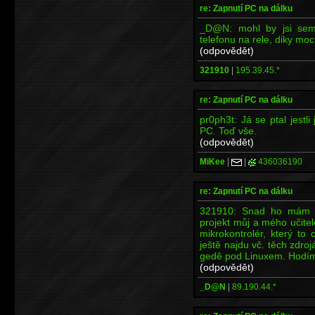
re: Zapnutí PC na dálku
_D@N: mohl by jsi sem
telefonu na rele, diky moc
(odpovědět)
321910
|
195.39.45.*
re: Zapnutí PC na dálku
pr0ph3t: Já se ptal jestli
PC. Toď vše.
(odpovědět)
MiKee
|
|
436036190
re: Zapnutí PC na dálku
321910: Snad ho mám j
projekt můj a mého učitel
mikrokontrolér, který to 
ještě najdu vč. těch zdro
gedě pod Linuxem. Hodím
(odpovědět)
_D@N
|
89.190.44.*