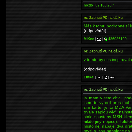
nikdo
|
89.103.23.*
re: Zapnutí PC na dálku
Máš k tomu podrobnější i
(odpovědět)
MiKee
|
|
436036190
re: Zapnutí PC na dálku
v tomto by ses inspirova
(odpovědět)
Emkei
|
|
|
re: Zapnutí PC na dálku
ja mam v teto chvili pod
jsem to vyresil pres mobi
sim kartu. je to MDA Va
trvale zaplou wi-fi, nains
stale spusteny MSN klien
nikdo jiny nepise). Telef
misto nej napajel dva dra
mysi a jsou napajene na j