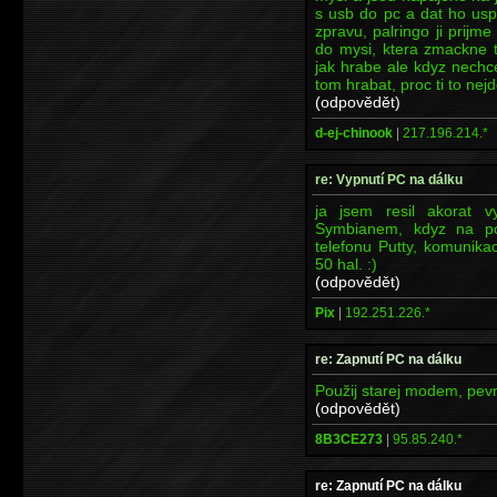
s usb do pc a dat ho usp
zpravu, palringo ji prijm
do mysi, ktera zmackne tl
jak hrabe ale kdyz nechc
tom hrabat, proc ti to nejde
(odpovědět)
d-ej-chinook
|
217.196.214.*
re: Vypnutí PC na dálku
ja jsem resil akorat v
Symbianem, kdyz na p
telefonu Putty, komunikac
50 hal. :)
(odpovědět)
Pix
|
192.251.226.*
re: Zapnutí PC na dálku
Použij starej modem, pev
(odpovědět)
8B3CE273
|
95.85.240.*
re: Zapnutí PC na dálku