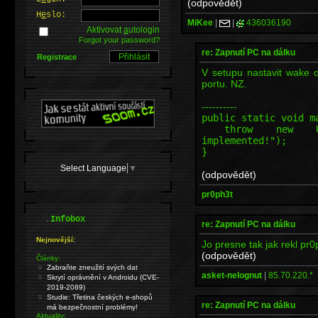
(odpovědět)
H
e
slo:
MiKee
|
|
436036190
Aktivovat
a
utologin
Forgot your password?
re: Zapnutí PC na dálku
Registrace
V setupu nastavit wake 
portu. NZ.
----------
public static void m
throw new Unsupp
implemented!");
}
Select Language
▼
(odpovědět)
pr0ph3t
.
Infobox
re: Zapnutí PC na dálku
Nejnovější:
Jo presne tak jak rekl pr0
(odpovědět)
Články:
Zabraňte zneužití svých dat
asket-nelognut
|
85.70.220.*
Skrytí oprávnění v Androidu (CVE-
2019-2089)
Studie: Třetina českých e-shopů
re: Zapnutí PC na dálku
má bezpečnostní problémy!
Aktuality: