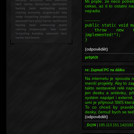
Mi prijde, ze neco potreb
hack
hacker anonymous hackforums
cekas, az ti to ostatni 
hacking
heslo webhacking exploit
nejradsi.
cracking anonymity programování fake
mailer lockpicking bumpkey anonymous
----------
password hack proxy hacker hackforums
public static void m
hacking heslo webhacking exploit
throw new Unsupp
cracking programování fake mailer
lockpicking bumpkey password hack
implemented!");
hacker
hackforums
}
(odpovědět)
pr0ph3t
re: Zapnutí PC na dálku
Na internetu je spousta n
menší projekty. Aby to z
takto sestavené relé nap
jen desku a anténku, při
systém napájet i externě,
umí je přijmout SMS kter
To co chceš by pravdě
desky, čemuž bych se teda
(odpovědět)
_D@N
|
195.113.151.142/192