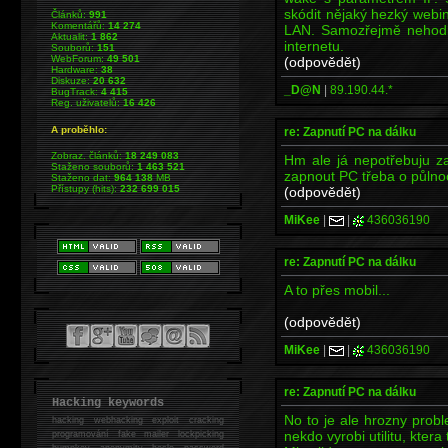
skódit nějaký hezký webi
Článků:
991
Komentářů:
14 274
LAN. Samozřejmě nehodlá
Aktualit:
1 862
internetu.
Souborů:
151
WebForum:
49 501
(odpovědět)
Hardware:
38
Diskuze:
20 632
_D@N
|
89.190.44.*
BugTrack:
4 415
Reg. uživatelů:
16 426
A proběhlo:
re: Zapnutí PC na dálku
Zobraz. článků:
18 249 083
Hm ale já nepotřebuju z
Staženo souborů:
1 463 521
zapnout PC třeba o půlnoc
Staženo dat:
964 138
MB
Přístupy (hits):
232 699 015
(odpovědět)
MiKee
|
|
436036190
re: Zapnutí PC na dálku
A to přes mobil...
(odpovědět)
MiKee
|
|
436036190
re: Zapnutí PC na dálku
Hacking keywords
No to je ale hrozny probl
hacking
webhacking exploit cracking
nekdo vyrobi utilitu, kter
programování fake mailer lockpicking
bumpkey anonymity heslo password