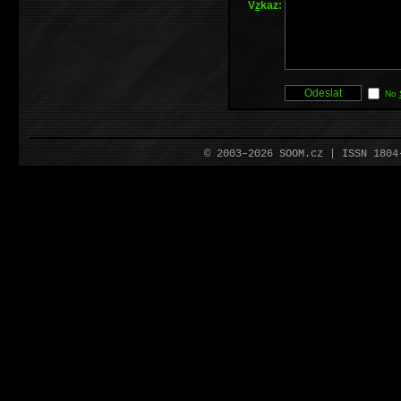
V
z
kaz:
No
© 2003–2026 SOOM.cz | ISSN 180