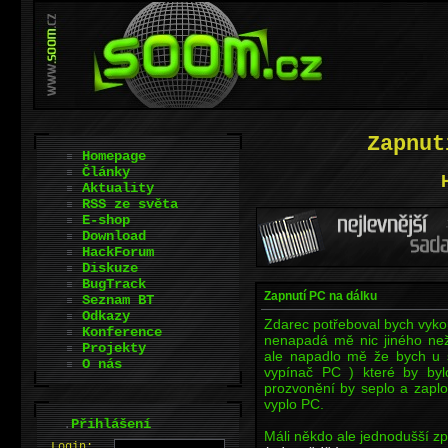
Zapnut
Homepage
Články
Aktuality
RSS ze světa
E-shop
Download
HackForum
Diskuze
BugTrack
Zapnutí PC na dálku
Seznam BT
Odkazy
Zdarec potřeboval bych vyko
Konference
nenapadá mě nic jiného než
Projekty
ale napadlo mě že bych u s
O nás
vypínač PC ) které by byl
prozvonění by seplo a zapl
vyplo PC.
.
Přihlášení
Máli někdo ale jednodušší z
L
o
gin: