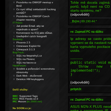
Tohle mě docela zajímá:
Pozvánka na OWASP meetup v
portů, když není na CO
Brně
Co nyní dělají zakladatelé hacking
startu systému, ne?
portálů?
(odpovědět)
Pozvánka na OWASP Czech
chapter meeting
_D@n
|
89.190.44.*
IT Právo:
Jak poslat Email, aby se
nejednalo o spam?
re: Zapnutí PC na dálku
Konverzace na ICQ jako důkaz.
Uveřejnění cizích fotografií
Ip adresy se casto prid
Soubory:
vyprseni se da nastavit na
Phoenix 2.5
karta vypnuteho pocitace
Crimeware Exploit Kit
Crimepack 3.1.3
uvidis.
BugTrack:
SQLi na listyprahy1.cz
----------
SQLi na Florenc
public static void m
SQLi na kacov.cz
HackForum:
throw new Unsupp
Sciolink a pořizování screenshotu
implemented!");
obrazovky
}
Dark Web - zkušenosti
Detekce HW keyloggeru
(odpovědět)
pr0ph3t
Další služby:
BBC:
Supported Tags
RSS:
RSS Feeds v2.0
re: Zapnutí PC na dálku
IRC:
#soom
(irc.2600.net)
ASUS M2N-X PLUS neodpo
Na SOOM.cz je:
wake s parametrem IP. 