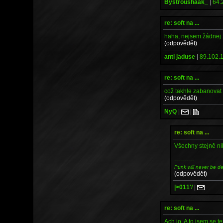
Bystroushaak_
|
64.
re: soft na ...
haha, nejsem žádnej z
(odpovědět)
anti jaduse
|
89.102.1
re: soft na ...
což takhle zabanovat 
(odpovědět)
NyQ
|
|
re: soft na ...
Všechny stejně ni
----------
Punk will never be dea
(odpovědět)
|>011'/
|
re: soft na ...
Ach jo. A to jsem se t