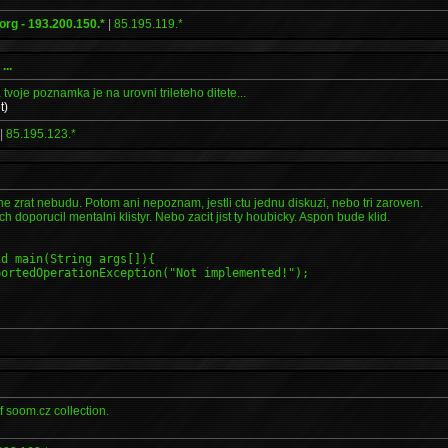
rg - 193.200.150.*
|
85.195.119.*
...
tvoje poznamka je na urovni trileteho ditete...
t)
|
85.195.123.*
ne zrat nebudu. Potom ani nepoznam, jestli ctu jednu diskuzi, nebo tri zaroven.
ch doporucil mentalni klistyr. Nebo zacit jist ty houbicky. Aspon bude klid.
id main(String args[]){
ortedOperationException("Not implemented!");
f soom.cz collection.