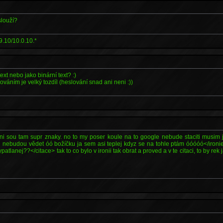
slouží?
9.10/10.0.10.*
 text nebo jako binární text? :)
váním je velký tozdíl (heslování snad ani neni :))
ni sou tam supr znaky. no to my poser koule na to google nebude staciti musim ji
si nebudou vědet óó božíčku ja sem asi teplej kdyz se na tohle ptám óóóóó</ironi
atlanej??</citace> tak to co bylo v ironii tak obrat a proved a v te citaci, to by rek j