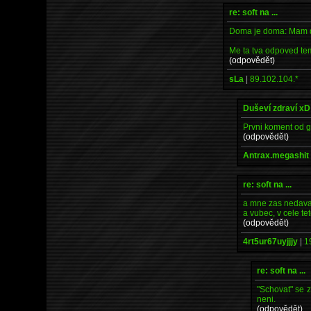
re: soft na ...
Doma je doma: Mam do
Me ta tva odpoved tem
(odpovědět)
sLa
|
89.102.104.*
Duševí zdraví xD
Prvni koment od g
(odpovědět)
Antrax.megashit
re: soft na ...
a mne zas nedava s
a vubec, v cele te
(odpovědět)
4rt5ur67uyjjjy
|
1
re: soft na ...
"Schovat" se 
neni.
(odpovědět)