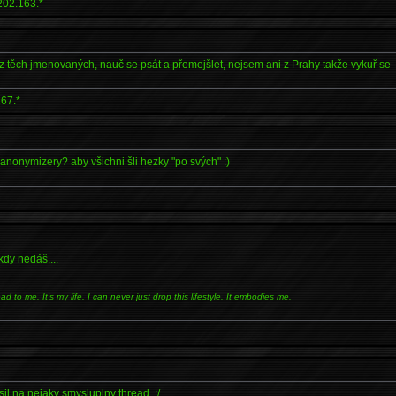
202.163.*
 těch jmenovaných, nauč se psát a přemejšlet, nejsem ani z Prahy takže vykuř se
67.*
anonymizery? aby všichni šli hezky "po svých" :)
kdy nedáš....
d to me. It's my life. I can never just drop this lifestyle. It embodies me.
esil na nejaky smysluplny thread. :/