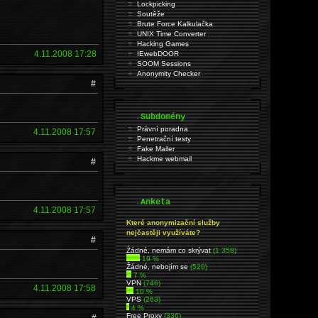
Lockpicking
Soutěže
Brute Force Kalkulačka
UNIX Time Converter
Hacking Games
4.11.2008 17:28
IEwebDOOR
SOOM Sessions
Anonymity Checker
#
.
Subdomény
Právní poradna
4.11.2008 17:57
Penetrační testy
Fake Mailer
Hackme webmail
#
.
Anketa
4.11.2008 17:57
Které anonymizační služby
nejčastěji využíváte?
#
Źádné, nemám co skrývat
(1 358)
19 %
Žádné, nebojím se
(520)
7 %
VPN
(746)
4.11.2008 17:58
10 %
VPS
(263)
4 %
Free Proxy
(336)
#