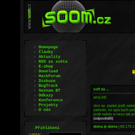
Homepage
Články
Aktuality
RSS ze světa
E-shop
Download
HackForum
Diskuze
BugTrack
soft na ...
Seznam BT
Odkazy
ahoj lidi
Konference
Projekty
chci se zeptat jestli ne
O nás
zaheslo. no spis bych p
jestli nekdo vi neco tak 
(odpovědět)
doma je doma
|
89.176.2
.
Přihlášení
L
o
gin: