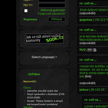
re: soft na ...
H
e
slo:
Jinak duševní zdraví 
Aktivovat
a
utologin
(odpovědět)
Forgot your password?
Registrace
gugumaa
|
195.113.7
re: soft na ...
je to text jako textový
Mezi kódováním a šifro
(odpovědět)
NyQ
|
|
Select Language
▼
re: soft na ...
<ironie>óó božíčku o
debilum. óó oni to a
dost ty zmrde jeden vyp
.
Infobox
toto
[link]
Nejnovější:
(odpovědět)
Články:
jaduse
|
88.103.38.*
Zabraňte zneužití svých dat
Skrytí oprávnění v Androidu (CVE-
2019-2089)
re: soft na ...
Studie: Třetina českých e-shopů
má bezpečnostní problémy!
a jinak v pohode?
Aktuality: