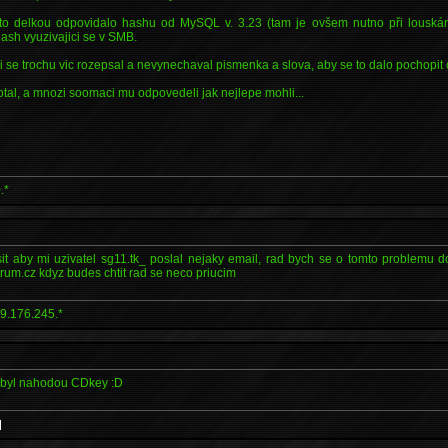
 to delkou odpovidalo hashu od MySQL v. 3.23 (tam je ovšem nutno při louskání
ash vyuzivajici se v SMB.
i se trochu vic rozepsal a nevynechaval pismenka a slova, aby se to dalo pochopit c
tal, a mnozi soomaci mu odpovedeli jak nejlepe mohli...
.*
t aby mi uzivatel sg11.tk_ poslal nejaky email, rad bych se o tomto problemu do
um.cz kdyz budes chtit rad se neco priucim
9.176.245.*
ebyl nahodou CDkey :D