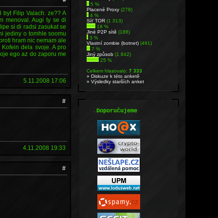
5 %
Placené Proxy
(278)
 byt Filip Valach. ze?? A
4 %
em menoval. Augi ty se di
Síť TOR
(1 313)
ipe si di radsi zasukat se
18 %
Jiné P2P sítě
(186)
oni jediny o tomhle soomu
3 %
 proti hram nic nemam ale
Vlastní zombie (botnet)
(491)
 Kofein dela svoje. A pro
7 %
 moje ego az do zaporu me
Jiný způsob
(1 842)
25 %
Celkem hlasovalo:
7 333
» Diskuze k této anketě
5.11.2008 17:06
» Výsledky starších anket
#
.
Doporučujeme
4.11.2008 19:33
#