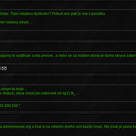
taz. Trpis nejakou dysfunkci? Pokud ano pak je vse v poradku.
er nedava smysl ...
ugumy to vystihuje zcela presne...a nebo se za nickem doma je doma skryva zake
|
mysl ta tvoje ...
to diskuzi, dava smysl jen odpoved od sg11.tk_ ...
93.200.150.*
za anonymouse.org a hrat si na nekoho jineho umi kazdy hnup. Ale jinak je jasne 