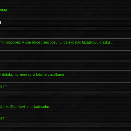
ntoo
...
entni odpoved. V ose blbosti ses posunul daleko nad tazatelovu otazku ...
 debila, my víme že si totálně vypatlanej
67.*
ka ze Zbraslavi alias jadeseho....
67.*