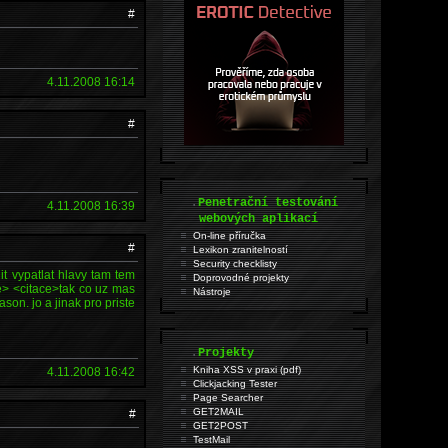
#
4.11.2008 16:14
#
.
Penetrační testování
4.11.2008 16:39
webových aplikací
On-line příručka
#
Lexikon zranitelností
Security checklisty
t vypatlat hlavy tam tem
Doprovodné projekty
e> <citace>tak co uz mas
Nástroje
ason. jo a jinak pro priste
.
Projekty
Kniha XSS v praxi (pdf)
4.11.2008 16:42
Clickjacking Tester
Page Searcher
GET2MAIL
#
GET2POST
TestMail