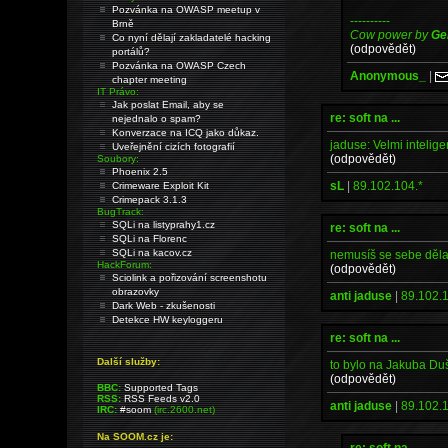
Pozvánka na OWASP meetup v
----------
Brně
Cow power by
Ge
Co nyní dělají zakladatelé hacking
(odpovědět)
portálů?
Pozvánka na OWASP Czech
Anonymous_
|
chapter meeting
IT Právo:
Jak poslat Email, aby se
re: soft na ...
nejednalo o spam?
Konverzace na ICQ jako důkaz.
jaduse: Velmi intelig
Uveřejnění cizích fotografií
(odpovědět)
Soubory:
Phoenix 2.5
sL
|
89.102.104.*
Crimeware Exploit Kit
Crimepack 3.1.3
BugTrack:
SQLi na listyprahy1.cz
re: soft na ...
SQLi na Florenc
SQLi na kacov.cz
nemusíš se sebe dělat
HackForum:
(odpovědět)
Sciolink a pořizování screenshotu
obrazovky
anti jaduse
|
89.102.1
Dark Web - zkušenosti
Detekce HW keyloggeru
re: soft na ...
Další služby:
to bylo na Jakuba Duš
(odpovědět)
BBC:
Supported Tags
RSS:
RSS Feeds v2.0
anti jaduse
|
89.102.1
IRC:
#soom
(irc.2600.net)
Na SOOM.cz je:
re: soft na ...