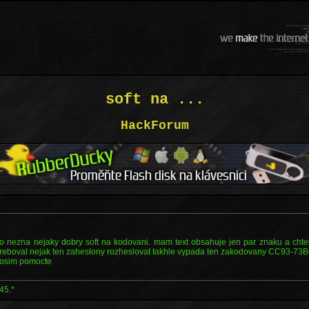
soft na ...
HackForum
kdo nezna nejaky dobry soft na kodovani. mam text obsahuje jen par znaku a chte
otreboval nejak ten zaheslony rozheslovat takhle vypada ten zakodovany CC93-7
prosim pomocte
45.*