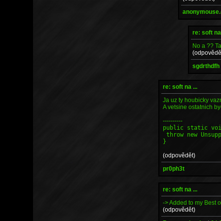
anonymouse.o
re: soft na 
No a ?? Ta 
(odpovědě
sgdrthdfh
re: soft na ...
Ja uz ty houbicky vaz
A vetsine ostatnich by
----------
public static vo
throw new Unsupp
}
(odpovědět)
pr0ph3t
re: soft na ...
-> Added to my Best o
(odpovědět)