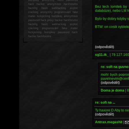
hack
hacker anonymous hackforums
Bez tech lomitek by
hacking
heslo webhacking exploit
databáze), nebo LM h
cracking anonymity programování fake
mailer lockpicking bumpkey anonymous
Bylo by dobry kdyby s
password hack proxy hacker hackforums
hacking heslo webhacking exploit
BTW: on cosik vybleko
cracking programování fake mailer
lockpicking bumpkey password hack
hacker
hackforums
(odpovědět)
sg11.tk_
|
79.127.160
re: soft na guvno
mohl bych poprosi
pavelnevim@centr
(odpovědět)
Doma je doma
|
8
re: soft na ...
Ty haxore:D Aby to n
(odpovědět)
Antrax.megashit
|