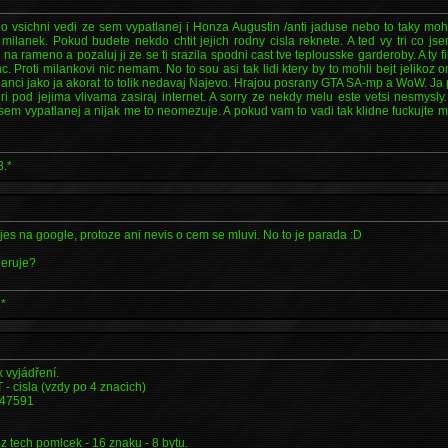
ho vsichni vedi ze sem vypatlanej i Honza Augustin /anti jaduse nebo to taky mohl
ilanek. Pokud budete nekdo chtit jejich rodny cisla reknete. A ted vy tri co js
a rameno a pozaluj ji ze se ti srazila spodni cast tve teplousske garderoby. A ty fil
. Proti milankovi nic nemam. No to sou asi tak lidi ktery by to mohli bejt jelikoz 
tlanci jako ja akorat to tolik nedavaj Najevo. Hrajou posrany GTA SA-mp a WoW. Ja
eri pod jejima vlivama zasiraj internet. A sorry ze nekdy melu este vetsi nesmysly.
 sem vypatlanej a nijak me to neomezuje. A pokud vam to vadi tak klidne fuckujte
8.*
es na google, protoze ani nevis o cem se mluvi. No to je parada :D
eruje?
.*
x vyjádření.
- cisla (vzdy po 4 znacich)
-47591
ez tech pomlcek - 16 znaku - 8 bytu.