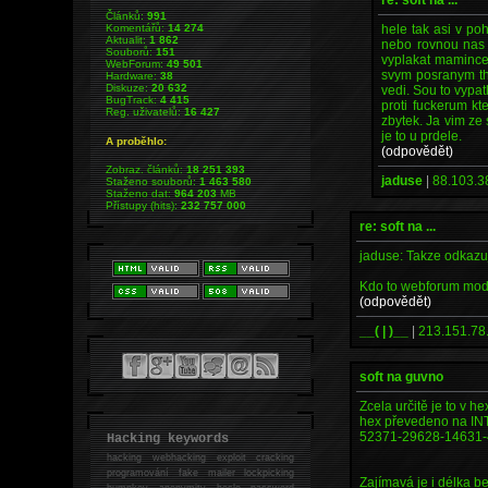
Článků:
991
hele tak asi v po
Komentářů:
14 274
Aktualit:
1 862
nebo rovnou nas m
Souborů:
151
vyplakat mamince n
WebForum:
49 501
svym posranym thc
Hardware:
38
Diskuze:
20 632
vedi. Sou to vypa
BugTrack:
4 415
proti fuckerum kt
Reg. uživatelů:
16 427
zbytek. Ja vim ze
je to u prdele.
A proběhlo:
(odpovědět)
Zobraz. článků:
18 251 393
jaduse
|
88.103.3
Staženo souborů:
1 463 580
Staženo dat:
964 203
MB
Přístupy (hits):
232 757 000
re: soft na ...
jaduse: Takze odkazuj
Kdo to webforum mod
(odpovědět)
__( | )__
|
213.151.78
soft na guvno
Zcela určitě je to v he
hex převedeno na INT 
52371-29628-14631
Hacking keywords
hacking
webhacking exploit cracking
programování fake mailer lockpicking
Zajímavá je i délka b
bumpkey anonymity heslo password