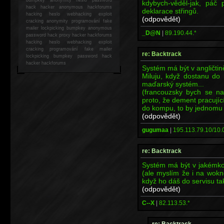
kdybych-věděl-jak, pá
hack
hacker anonymous hackforums
deklarace střingů.
hacking
heslo webhacking exploit
(odpovědět)
cracking anonymity programování fake
mailer lockpicking bumpkey anonymous
_D@N
|
89.190.44.*
password hack proxy hacker hackforums
hacking heslo webhacking exploit
cracking programování fake mailer
re: Backtrack
lockpicking bumpkey password hack
hacker
hackforums
Systém má být v angličtin
Miluju, když dostanu do
maďarský systém...
(francouzsky bych se na
proto, že dement pracujíc
do kompu, to by jednomu 
(odpovědět)
gugumaa
|
195.113.79.10/10.0
re: Backtrack
Systém má být v jakémkol
(ale myslím že i na wok
když ho dáš do servisu ta
(odpovědět)
C--X
|
82.113.53.*
re: Backtrack