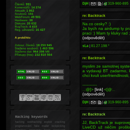
DjH
|
|
|
319-960-895
Článků:
991
Komentářů:
14 274
Aktualit:
1 862
Souborů:
151
re: Backtrack
WebForum:
49 501
Hardware:
38
Na co cesky? :)
Diskuze:
20 632
BugTrack:
4 415
Ja bych na airdump ty pra
Reg. uživatelů:
16 427
praci :) Mam ty kluky rad ;
(odpovědět)
A proběhlo:
Zobraz. článků:
18 253 945
sLa
|
81.27.198.*
Staženo souborů:
1 463 596
Staženo dat:
964 206
MB
Přístupy (hits):
232 810 504
re: Backtrack
myslim ze samotnej syste
a vydavaji BT zadarmo, 
chci kvuli userfriendlnosti
----------
..:@]>
[link]
<[@:..
(odpovědět)
DjH
|
|
|
319-960-895
re: Backtrack
Hacking keywords
JJ, BackTrack je suprovej
hacking
webhacking exploit cracking
programování fake mailer lockpicking
LiveCD už něčím prošlo 
bumpkey anonymity heslo password