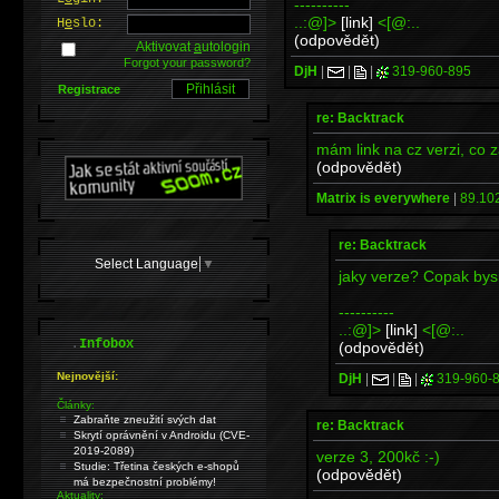
----------
..:@]>
[link]
<[@:..
H
e
slo:
(odpovědět)
Aktivovat
a
utologin
Forgot your password?
DjH
|
|
|
319-960-895
Registrace
re: Backtrack
mám link na cz verzi, co z
(odpovědět)
Matrix is everywhere
|
89.102
re: Backtrack
Select Language
▼
jaky verze? Copak bysi
----------
..:@]>
[link]
<[@:..
.
Infobox
(odpovědět)
Nejnovější:
DjH
|
|
|
319-960-
Články:
Zabraňte zneužití svých dat
re: Backtrack
Skrytí oprávnění v Androidu (CVE-
2019-2089)
verze 3, 200kč :-)
Studie: Třetina českých e-shopů
(odpovědět)
má bezpečnostní problémy!
Aktuality: