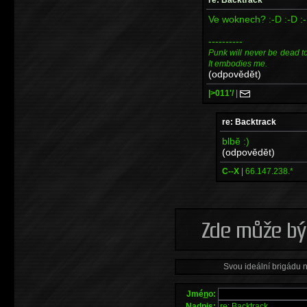
Ve woknech? :-D :-D :-D
----------
Punk will never be dead to m
It embodies me.
(odpovědět)
|>011'/
|
re: Backtrack
blbě :)
(odpovědět)
C--X
|
66.147.238.*
Svou ideální brigádu 
Jmé
n
o:
Na
d
pis: