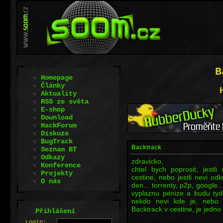
B
Homepage
Články
Aktuality
RSS ze světa
E-shop
Download
HackForum
Diskuze
BugTrack
Backtrack
Seznam BT
Odkazy
zdravicko,
Konference
chtel bych poprosit, jestl
Projekty
cestine, nebo jestli nevi od
O nás
den... torrenty, p2p, google..
vyplaznu penize a budu tyde
nekdo nevi kde je, nebo
Backtrack v cestine, je jedno
.
Přihlášení
L
o
gin: