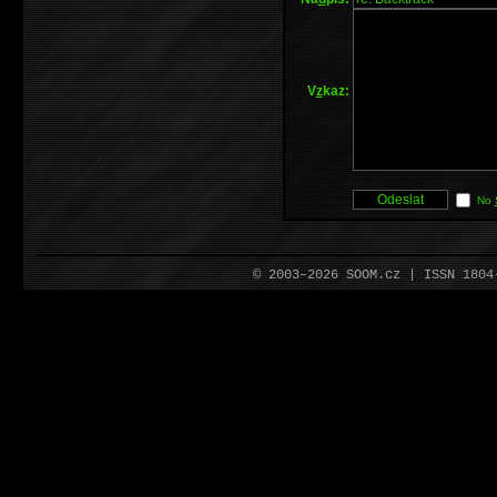
V
z
kaz:
No
© 2003–2026 SOOM.cz | ISSN 180