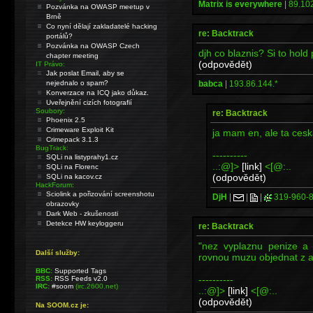
Matrix is everywhere
|
89.102
Pozvánka na OWASP meetup v
Brně
Co nyní dělají zakladatelé hacking
re: Backtrack
portálů?
Pozvánka na OWASP Czech
djh co blaznis? Si to hold
chapter meeting
(odpovědět)
IT Právo:
Jak poslat Email, aby se
babca
|
193.86.144.*
nejednalo o spam?
Konverzace na ICQ jako důkaz.
Uveřejnění cizích fotografií
Soubory:
re: Backtrack
Phoenix 2.5
Crimeware Exploit Kit
ja mam en, ale ta ceska
Crimepack 3.1.3
BugTrack:
----------
SQLi na listyprahy1.cz
..:@]>
[link]
<[@:..
SQLi na Florenc
(odpovědět)
SQLi na kacov.cz
HackForum:
Sciolink a pořizování screenshotu
DjH
|
|
|
319-960-
obrazovky
Dark Web - zkušenosti
Detekce HW keyloggeru
re: Backtrack
"nez vyplaznu penize a 
Další služby:
rovnou muzu objednat z 
BBC:
Supported Tags
----------
RSS:
RSS Feeds v2.0
IRC:
#soom
(irc.2600.net)
..:@]>
[link]
<[@:..
(odpovědět)
Na SOOM.cz je: