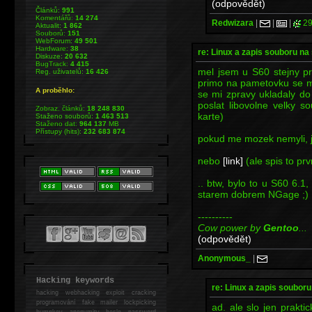
(odpovědět)
Článků:
991
Komentářů:
14 274
Redwizara
|
|
|
29
Aktualit:
1 862
Souborů:
151
WebForum:
49 501
Hardware:
38
re: Linux a zapis souboru n
Diskuze:
20 632
BugTrack:
4 415
mel jsem u S60 stejny pr
Reg. uživatelů:
16 426
primo na pametovku se mi
A proběhlo:
se mi zpravy ukladaly d
poslat libovolne velky s
Zobraz. článků:
18 248 830
karte)
Staženo souborů:
1 463 513
Staženo dat:
964 137
MB
Přístupy (hits):
232 683 874
pokud me mozek nemyli, j
nebo
[link]
(ale spis to prvn
.. btw, bylo to u S60 6.1
starem dobrem NGage ;)
----------
Cow power by
Gentoo
...
(odpovědět)
Anonymous_
|
Hacking keywords
re: Linux a zapis soubor
hacking
webhacking exploit cracking
programování fake mailer lockpicking
ad. ale slo jen prakt
bumpkey anonymity heslo password