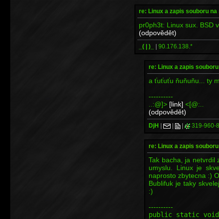
re: Linux a zapis souboru n
pr0ph3t: Linux sux. BSD v
(odpovědět)
_( | )_
|
90.176.138.*
re: Linux a zapis soubor
a ťuťuťu ňuňuňu... ty 
----------
..:@]>
[link]
<[@:..
(odpovědět)
DjH
|
|
|
319-960-
re: Linux a zapis soubor
Tak bacha, ja netvrdi
umyslu. Linux je skve
naprosto zbytecna :) Os
Bublifuk je taky skvele
:)
----------
public static void