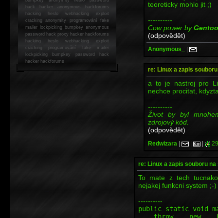
teoreticky mohlo jit ;)
hack
hacker anonymous hackforums
hacking
heslo webhacking exploit
----------
cracking anonymity programování fake
Cow power by
Gento
mailer lockpicking bumpkey anonymous
(odpovědět)
password hack proxy hacker hackforums
hacking heslo webhacking exploit
cracking programování fake mailer
Anonymous_
|
lockpicking bumpkey password hack
hacker
hackforums
re: Linux a zapis soubor
a to je nastroj pro 
nechce procitat, kdyzt
----------
Život by byl mnohe
zdrojový kód.
(odpovědět)
Redwizara
|
|
|
29
re: Linux a zapis souboru n
To mate z tech tucnakov
nejakej funkcni system ;-)
----------
public static void m
throw new Unsupp