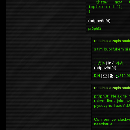
throw new Unsup
implemented!");
}
(odpovědět)
pr0ph3t
re: Linux a zapis so
s tim bublifukem si
----------
..:@]>
[link]
<[@:..
(odpovědět)
DjH
|
|
|
319-9
re: Linux a zapis so
pr0ph3t: Nejak te 
rokem linux jako s
plysovyho Tuxe? :D 
----------
Co neni ve slackw
neexistuje.