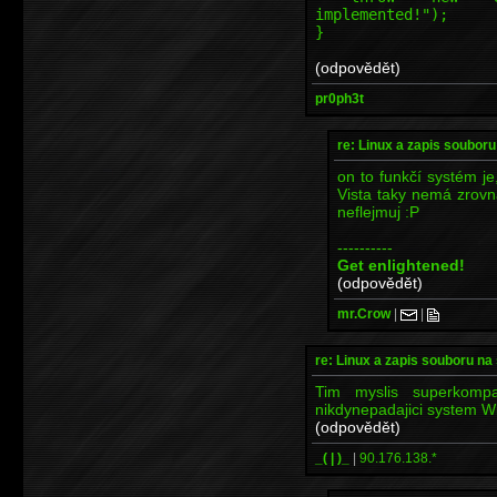
implemented!");
}
(odpovědět)
pr0ph3t
re: Linux a zapis soubor
on to funkčí systém je,
Vista taky nemá zrovn
neflejmuj :P
----------
Get enlightened!
(odpovědět)
mr.Crow
|
|
re: Linux a zapis souboru n
Tim myslis superkompati
nikdynepadajici system W
(odpovědět)
_( | )_
|
90.176.138.*