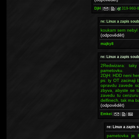
DjH
|
|
|
319-960-
re: Linux a zapis so
koukam sem nebyl s
(odpovědět)
majky8
re: Linux a zapis so
2Redwizara: taky
pametovku.
2DjH: HDD neni her
ps: ty OT zacinaji
opravdu zavede sc
zbyva, abyste se t
zavedu tu cenzuru
delfinech, tak ma b
(odpovědět)
Emkei
|
|
|
re: Linux a zapis
pametovka je f