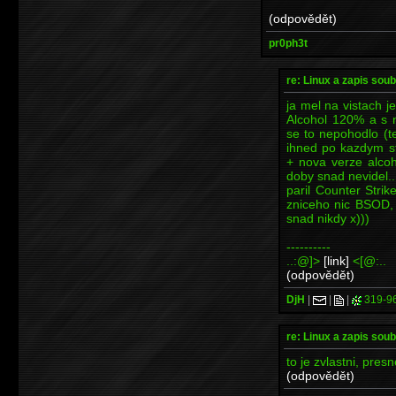
(odpovědět)
pr0ph3t
re: Linux a zapis so
ja mel na vistach j
Alcohol 120% a s n
se to nepohodlo (te
ihned po kazdym st
+ nova verze alco
doby snad nevidel..
paril Counter Strik
zniceho nic BSOD, t
snad nikdy x)))
----------
..:@]>
[link]
<[@:..
(odpovědět)
DjH
|
|
|
319-9
re: Linux a zapis so
to je zvlastni, pres
(odpovědět)