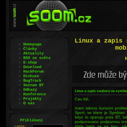
Linux a zapis 
Homepage
mob
Články
Aktuality
RSS ze světa
E-shop
Download
HackForum
Diskuze
BugTrack
Seznam BT
Odkazy
Linux a zapis souboru na symbi
Konference
Projekty
Cau lidi,
O nás
mam takovy kuriozni probl
Sport, ve ktere je Symbian 
kdyz to sparuju pres BT, t
.
Přihlášení
podporovano podpurnou vrstv
ptala jsem se na foru, ni
L
o
gin: