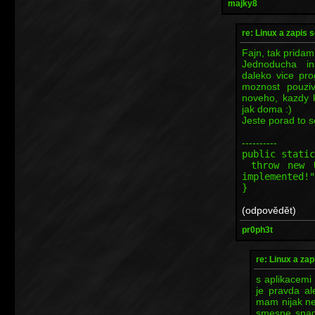
majky8
re: Linux a zapis
Fajn, tak pridam
Jednoducha in
daleko vice pr
moznost pouziv
noveho, kazdy 
jak doma :)
Jeste porad to s
----------
public static
throw new Un
implemented!"
}
(odpovědět)
pr0ph3t
re: Linux a za
s aplikacemi
je pravda al
mam nijak ne
smesne snadn