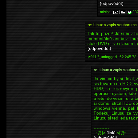
(odpovědět)
misha
|
|
|
33
re: Linux a zapis souboru n
Tak to pozor! Já si bez b
momentálně ani bez linux
stole DVD s live slaxem ta
(odpovědět)
|>011'/_unlogged
|
62.245.78.
re: Linux a zapis soubor
Ja vim co by si delal,
sis tovarnu na HDD, vy
HDD, a lejzrovymi p
operacni system, kde b
a letel do vesmiru, a t
si domu, strcil HDD do
windows vienna, pak b
Podekuj Linusu ze vym
Linuxu si ted leda tak 
----------
..:@]>
[link]
<[@:..
(odpovědět)