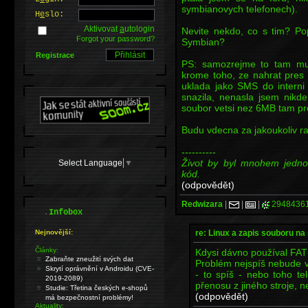
symbianovych telefonech).
H
e
slo:
Aktivovat
a
utologin
Nevite nekdo, co s tim? Po
Forgot your password?
Symbian?
Registrace
PS: samozrejme to tam muz
krome toho, ze nahrat pres
uklada jako SMS do interni
snazila, nenasla jsem nikd
soubor vetsi nez 6MB tam pr
Budu vdecna za jakoukoliv rad
----------
Život by byl mnohem jedno
Select Language
▼
kód.
(odpovědět)
Redwizara
|
|
|
2948436
.
Infobox
re: Linux a zapis souboru n
Nejnovější:
Články:
Kdysi dávno používal FAT1
Zabraňte zneužití svých dat
Problém nejspíš nebude v
Skrytí oprávnění v Androidu (CVE-
- to spíš - nebo toho tel
2019-2089)
přenosu z jiného stroje, n
Studie: Třetina českých e-shopů
(odpovědět)
má bezpečnostní problémy!
Aktuality: