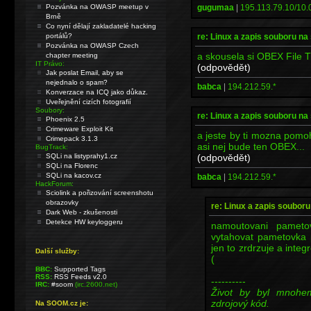
gugumaa
|
195.113.79.10/10.0
Pozvánka na OWASP meetup v
Brně
Co nyní dělají zakladatelé hacking
re: Linux a zapis souboru n
portálů?
Pozvánka na OWASP Czech
a skousela si OBEX File T
chapter meeting
IT Právo:
(odpovědět)
Jak poslat Email, aby se
nejednalo o spam?
babca
|
194.212.59.*
Konverzace na ICQ jako důkaz.
Uveřejnění cizích fotografií
Soubory:
re: Linux a zapis souboru n
Phoenix 2.5
Crimeware Exploit Kit
a jeste by ti mozna pomo
Crimepack 3.1.3
asi nej bude ten OBEX...
BugTrack:
(odpovědět)
SQLi na listyprahy1.cz
SQLi na Florenc
SQLi na kacov.cz
babca
|
194.212.59.*
HackForum:
Sciolink a pořizování screenshotu
obrazovky
re: Linux a zapis soubor
Dark Web - zkušenosti
Detekce HW keyloggeru
namoutovani pameto
vytahovat pametovka 
jen to zrdrzuje a integ
Další služby:
(
BBC:
Supported Tags
RSS:
RSS Feeds v2.0
----------
IRC:
#soom
(irc.2600.net)
Život by byl mnohe
zdrojový kód.
Na SOOM.cz je: