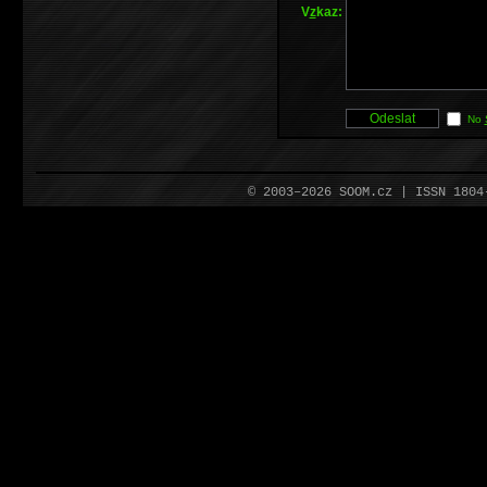
V
z
kaz:
No
© 2003–2026 SOOM.cz | ISSN 180