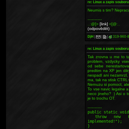
re: Linux a zapis soubor
Neumis s tim? Nepracuj 
----------
..:@]>
[link]
<[@:..
(odpovědět)
DjH
|
|
|
319-960-
re: Linux a zapis soubor
Tak zrovna u me to ta
problem, vzdycky vse
od sebe nerestartova
predtim na XP jen di
nespadl ani nezamrzl,
ma, tak na stisk CTR
Nemuzu si pomoct, ale 
To vse navic legalne 
neco jineho? :) Asi o 
je to trochu OT.
----------
public static void
throw new Unsup
implemented!");
}