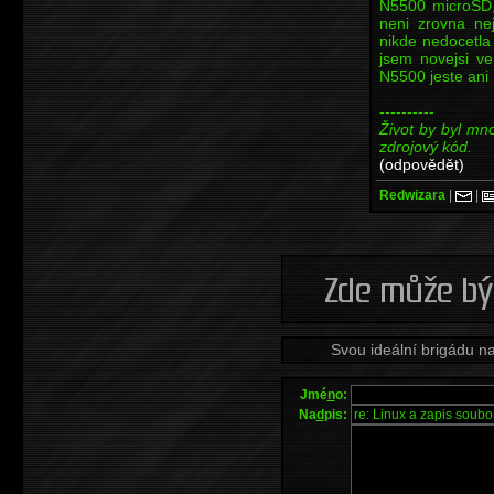
N5500 microSD, 
neni zrovna ne
nikde nedocetla
jsem novejsi ve
N5500 jeste ani 
----------
Život by byl m
zdrojový kód.
(odpovědět)
Redwizara
|
|
Svou ideální brigádu n
Jmé
n
o:
Na
d
pis: