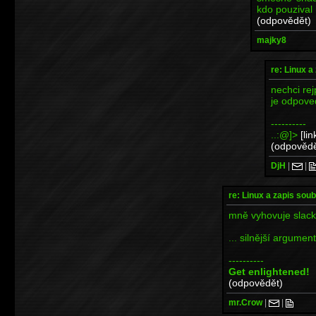
kdo pouzival 
(odpovědět)
majky8
re: Linux 
nechci rej
je odpoved
----------
..:@]>
[lin
(odpovědě
DjH
|
|
re: Linux a zapis so
mně vyhovuje slack
... silnější argumen
----------
Get enlightened!
(odpovědět)
mr.Crow
|
|