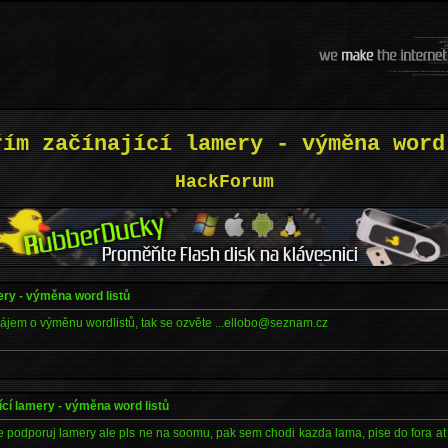
řím začínající lamery - výměna word
HackForum
ery - výměna word listů
zájem o výměnu wordlistů, tak se ozvěte ...ellobo@seznam.cz
ící lamery - výměna word listů
dne podporuj lamery ale pls ne na soomu, pak sem chodi kazda lama, pise do fora at 