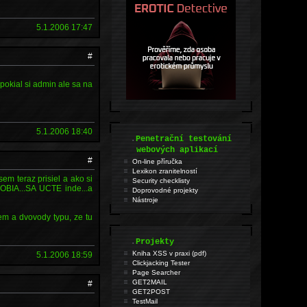
5.1.2006 17:47
#
pokial si admin ale sa na
5.1.2006 18:40
.
Penetrační testování
webových aplikací
#
On-line příručka
Lexikon zranitelností
sem teraz prisiel a ako si
Security checklisty
BIA...SA UCTE inde...a
Doprovodné projekty
Nástroje
m a dvovody typu, ze tu
.
Projekty
Kniha XSS v praxi (pdf)
5.1.2006 18:59
Clickjacking Tester
Page Searcher
GET2MAIL
#
GET2POST
TestMail