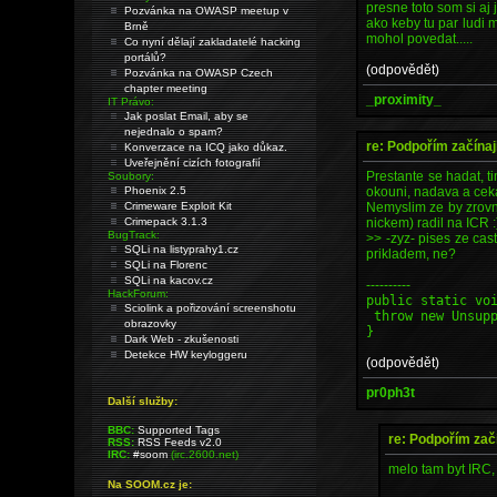
presne toto som si aj j
Pozvánka na OWASP meetup v
ako keby tu par ludi 
Brně
mohol povedat.....
Co nyní dělají zakladatelé hacking
portálů?
(odpovědět)
Pozvánka na OWASP Czech
chapter meeting
_proximity_
IT Právo:
Jak poslat Email, aby se
nejednalo o spam?
re: Podpořím začínaj
Konverzace na ICQ jako důkaz.
Uveřejnění cizích fotografií
Prestante se hadat, t
Soubory:
okouni, nadava a ceka
Phoenix 2.5
Nemyslim ze by zrovna
Crimeware Exploit Kit
nickem) radil na ICR :
Crimepack 3.1.3
BugTrack:
>> -zyz- pises ze cas
SQLi na listyprahy1.cz
prikladem, ne?
SQLi na Florenc
SQLi na kacov.cz
----------
HackForum:
public static vo
Sciolink a pořizování screenshotu
throw new Unsupp
obrazovky
}
Dark Web - zkušenosti
Detekce HW keyloggeru
(odpovědět)
pr0ph3t
Další služby:
BBC:
Supported Tags
re: Podpořím začí
RSS:
RSS Feeds v2.0
IRC:
#soom
(irc.2600.net)
melo tam byt IRC,
Na SOOM.cz je: