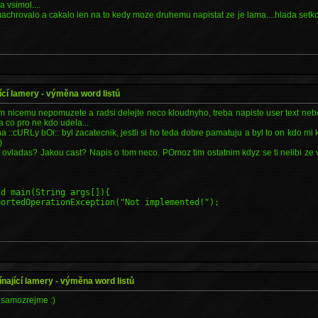
a vsimol....
machrovalo a cakalo len na to kedy moze druhemu napistat ze je lama....hlada set
ící lamery - výměna word listů
im nicemu nepomuzete a radsi delejte neco kloudnyho, treba napiste user text nebo
 co pro ne kdo udela...
 ::cURLy bOi:: byl zacatecnik, jestli si ho teda dobre pamatuju a byl to on kdo mi 
)
t ovladas? Jakou cast? Napis o tom neco. POmoz tim ostatnim kdyz se ti nelibi ze vs
id main(String args[]){
ortedOperationException("Not implemented!");
nající lamery - výměna word listů
 samozrejme :)