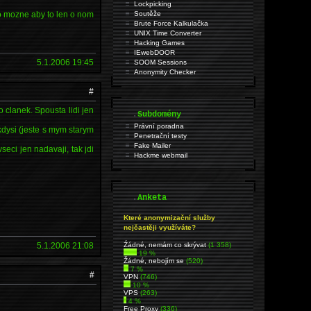
Lockpicking
ko mozne aby to len o nom
Soutěže
Brute Force Kalkulačka
UNIX Time Converter
Hacking Games
IEwebDOOR
5.1.2006 19:45
SOOM Sessions
Anonymity Checker
#
 clanek. Spousta lidi jen
.
Subdomény
Právní poradna
kdysi (jeste s mym starym
Penetrační testy
Fake Mailer
eci jen nadavaji, tak jdi
Hackme webmail
.
Anketa
Které anonymizační služby
nejčastěji využíváte?
5.1.2006 21:08
Źádné, nemám co skrývat
(1 358)
19 %
Žádné, nebojím se
(520)
7 %
#
VPN
(746)
10 %
VPS
(263)
4 %
Free Proxy
(336)