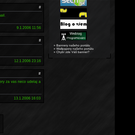
#
ail.
9.1.2006 11:56
#
» Bannery našeho portálu
» Wallpapery našeho portálu
» Chybí zde Váš banner?
12.1.2006 23:16
#
ktery za vas neco udelaj a
13.1.2006 16:03