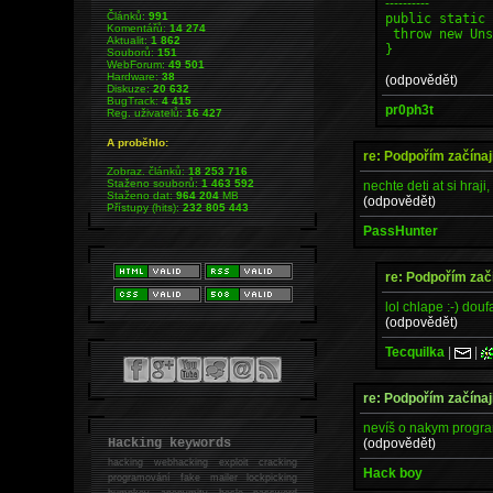
----------
Článků:
991
public static
Komentářů:
14 274
throw new Uns
Aktualit:
1 862
}
Souborů:
151
WebForum:
49 501
Hardware:
38
(odpovědět)
Diskuze:
20 632
BugTrack:
4 415
pr0ph3t
Reg. uživatelů:
16 427
A proběhlo:
re: Podpořím začínaj
Zobraz. článků:
18 253 716
Staženo souborů:
1 463 592
nechte deti at si hraj
Staženo dat:
964 204
MB
(odpovědět)
Přístupy (hits):
232 805 443
PassHunter
re: Podpořím začí
lol chlape :-) do
(odpovědět)
Tecquilka
|
|
re: Podpořím začínaj
nevíš o nakym progra
(odpovědět)
Hacking keywords
hacking
webhacking exploit cracking
Hack boy
programování fake mailer lockpicking
bumpkey anonymity heslo password