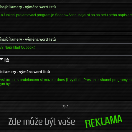
nající lamery - výměna word listů
y a funkcni prolamovaci program je ShadowScan. najdi si ho na netu nebo napis em
nající lamery - výměna word listů
? Například Outlook:)
|
ící lamery - výměna word listů
 vsi uctou, s bruteforcem si muzete dnes jit vytrit rit. Prestante shanet programy 
ym byti.
Zpět