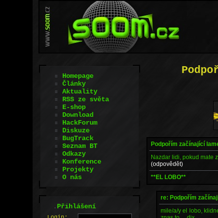
Podpo
Homepage
Články
Aktuality
RSS ze světa
E-shop
Download
HackForum
Diskuze
BugTrack
Podpořím začínající lam
Seznam BT
Odkazy
Nazdar lidi, pokud mate 
Konference
(odpovědět)
Projekty
O nás
**EL LOBO**
re: Podpořím začínaj
.
Přihlášení
mile/a/y el lobo, kli
znas to.... dix
L
o
gin: