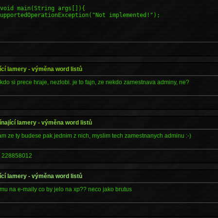
 void main(String args[]){
upportedOperationException("Not implemented!");
ící lamery - výměna word listů
i, kdo si prece hraje, nezlobi. je to fajn, ze nekdo zamestnava adminy, ne?
nající lamery - výměna word listů
ufam ze ty budese pak jednim z nich, myslim tech zamestnanych adminu :-)
228858012
ící lamery - výměna word listů
mu na e-maily co by jelo na xp?? neco jako brutus