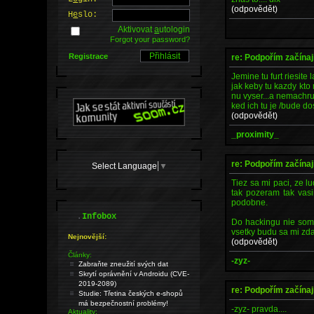
(odpovědět)
H
e
slo:
Aktivovat
a
utologin
Forgot your password?
Registrace
re: Podpořím začínaj
Jemine tu furt riesite l
jak keby tu kazdy kto
nu vyser...a nemachruj
ked ich tu je /bude do
(odpovědět)
_proximity_
re: Podpořím začínaj
Select Language
▼
Tiez sa mi paci, ze lu
tak pozeram tak va
podobne.
.
Infobox
Do hackingu nie som
vsetky budu sa mi zda
Nejnovější:
(odpovědět)
Články:
-zyz-
Zabraňte zneužití svých dat
Skrytí oprávnění v Androidu (CVE-
2019-2089)
re: Podpořím začínaj
Studie: Třetina českých e-shopů
má bezpečnostní problémy!
-zyz- pravda....
Aktuality: