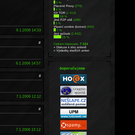
5 %
Placené Proxy
(278)
4 %
Síť TOR
(1 313)
18 %
Jiné P2P sítě
(186)
3 %
Vlastní zombie (botnet)
(492)
6.1.2006 14:33
7 %
Jiný způsob
(1 842)
25 %
#
Celkem hlasovalo:
7 334
» Diskuze k této anketě
» Výsledky starších anket
6.1.2006 14:57
.
Doporučujeme
#
7.1.2006 12:12
#
7.1.2006 15:12