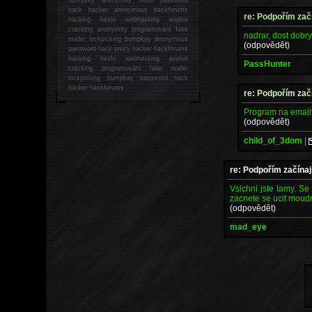
hack
hacker anonymous hackforums
re: Podpořím začí
hacking
heslo webhacking exploit
cracking anonymity programování fake
nadrar, dost dobr
mailer lockpicking bumpkey anonymous
(odpovědět)
password hack proxy hacker hackforums
hacking heslo webhacking exploit
PassHunter
cracking programování fake mailer
lockpicking bumpkey password hack
hacker
hackforums
re: Podpořím začí
Program na emaily
(odpovědět)
child_of_3dom
|
re: Podpořím začínaj
Vsichni jste lamy. Se
zacnete se ucit moudr
(odpovědět)
mad_eye