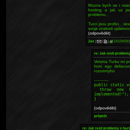
Mozna bych se i vsadi
hosting a jak uz js
problemu...
Turci jsou profici... si
svoje znalosti uplatnov
(odpovědět)
Zax
|
|
|
24104593
re: Jak resit proble
Vetsina Turku mi prij
honi ego defacova
rozumnyho.
----------
public static v
throw new Uns
implemented!");
}
(odpovědět)
pr0ph3t
re: Jak resit problemy s ha