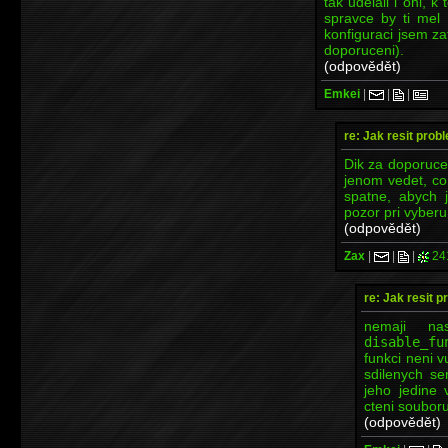
tak udelali i oni, 
spravce by ti mel v
konfiguraci jsem za
doporuceni).
(odpovědět)
Emkei
|
|
|
re: Jak resit pro
Dik za doporucen
jenom vedet, co
spatne, abych 
pozor pri vyberu
(odpovědět)
Zax
|
|
|
24
re: Jak resit 
nemaji na
disable_fu
funkci neni 
sdilenych se
jeho jedine v
cteni soubor
(odpovědět)