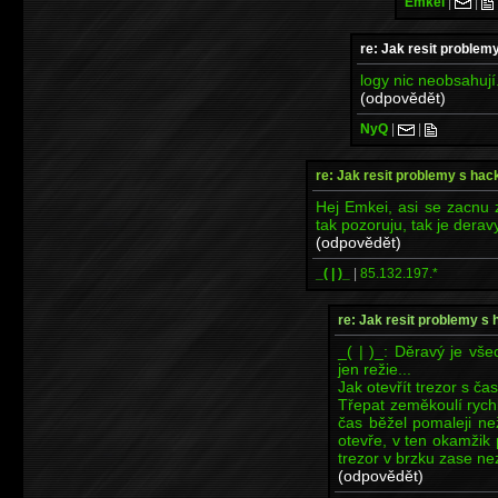
Emkei
|
|
re: Jak resit proble
logy nic neobsahují
(odpovědět)
NyQ
|
|
re: Jak resit problemy s ha
Hej Emkei, asi se zacnu 
tak pozoruju, tak je dera
(odpovědět)
_( | )_
|
85.132.197.*
re: Jak resit problemy s
_( | )_: Děravý je vš
jen režie...
Jak otevřít trezor s 
Třepat zeměkoulí rychlo
čas běžel pomaleji ne
otevře, v ten okamžik
trezor v brzku zase ne
(odpovědět)