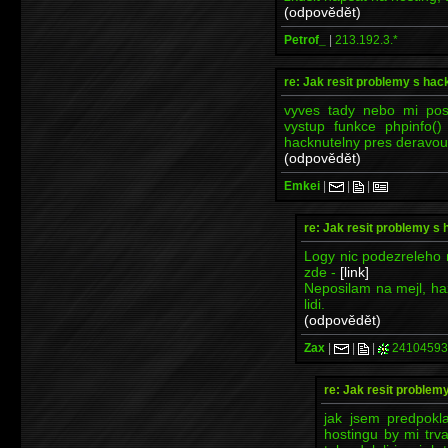
(odpovědět)
Petrof_
|
213.192.3.*
re: Jak resit problemy s ha
vyves tady nebo mi pos
vystup funkce phpinfo() 
hacknutelny pres deravou 
(odpovědět)
Emkei
|
|
|
re: Jak resit problemy s
Logy nic podezreleho n
zde -
[link]
Neposilam na mejl, ha
lidi.
(odpovědět)
Zax
|
|
|
24104593
re: Jak resit proble
jak jsem predpokl
hostingu by mi trva