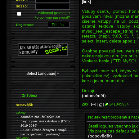
[link]
H
e
slo:
Vstupy osetruji pomoci htmls
Aktivovat
a
utologin
pouzivam intval (mozna mam
Forgot your password?
ciselne vstupy, na url pouz
Registrace
ostatni textove vstupy (
mysql_real_escape_string 
retezcu (napr. %00, %, *, (
select, insert, delete apod.).
Osobne povazuji svuj web z
nekde nejakou diru (ne prili
Veskera hesla (FTP, MySQL, 
Byl bych moc rad, kdyby s
Select Language
▼
(lukasklika.cz), vyzkousel n
kde a jakou mam diru.
Dekuji
(odpovědět)
.
Infobox
Zax
|
|
|
241045934
Nejnovější:
Články:
re: Jak resit problemy s ha
Zabraňte zneužití svých dat
Skrytí oprávnění v Androidu (CVE-
Jestli logujes vsechno jak 
2019-2089)
Studie: Třetina českých e-shopů
Vis prece cas defacu tak h
má bezpečnostní problémy!
(odpovědět)
Aktuality: