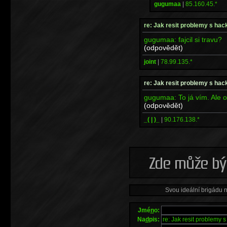
gugumaa
|
85.160.45.*
re: Jak resit problemy s ha
gugumaa: fajcil si travu?
(odpovědět)
joint
|
78.99.135.*
re: Jak resit problemy s ha
gugumaa: To já vím. Ale 
(odpovědět)
_( | )_
|
90.176.138.*
Svou ideální brigádu 
Jmé
n
o:
Na
d
pis: