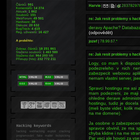
Článků:
991
Harvie
|
|
|
28378297
Komentářů:
14 274
Aktualit:
1 862
Souborů:
151
re: Jak resit problemy s ha
WebForum:
49 501
Hardware:
38
Diskuze:
20 632
deravy Apache? Databaz
BugTrack:
4 415
(odpovědět)
Reg. uživatelů:
16 427
A proběhlo:
jozef
|
78.99.67.*
Zobraz. článků:
18 251 861
Staženo souborů:
1 463 580
re: Jak resit problemy s ha
Staženo dat:
964 203
MB
Přístupy (hits):
232 772 211
Logy, co mam k dispozici
podezreleho v nich nen
zabezpecit webovou apli
nemam vlastni server, jse
Spravci hostingu me asi za
mam podezreni, ze maji 
ohledne derave administ
hostingu, tudiz je docel
(meli byste videt, kolik 
na me domene).
Ja osobne o zabezpeceni
Hacking keywords
spravce obvinil, ze ma 
hacking
webhacking exploit cracking
chyba klidne i na me stra
programování fake mailer lockpicking
Par veci ale hovori za vse
bumpkey anonymity heslo password