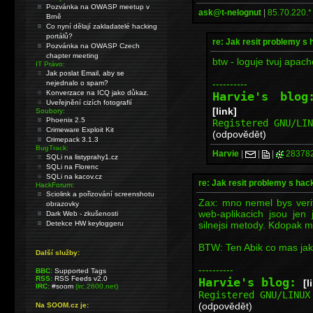
Pozvánka na OWASP meetup v
ask@t-nelognut
|
85.70.220.*
Brně
Co nyní dělají zakladatelé hacking
portálů?
re: Jak resit problemy s
Pozvánka na OWASP Czech
chapter meeting
btw - loguje tvuj apa
IT Právo:
Jak poslat Email, aby se
----------
nejednalo o spam?
Konverzace na ICQ jako důkaz.
Harvie's blo
Uveřejnění cizích fotografií
[link]
Soubory:
Phoenix 2.5
Registered GNU/LI
Crimeware Exploit Kit
(odpovědět)
Crimepack 3.1.3
BugTrack:
Harvie
|
|
|
28378
SQLi na listyprahy1.cz
SQLi na Florenc
SQLi na kacov.cz
re: Jak resit problemy s ha
HackForum:
Sciolink a pořizování screenshotu
Zax: mno nemel bys veri
obrazovky
web-aplikacich jsou jen
Dark Web - zkušenosti
silnejsi metody. Kdopak m
Detekce HW keyloggeru
BTW: Ten Abik co mas jako
Další služby:
----------
BBC:
Supported Tags
RSS:
RSS Feeds v2.0
Harvie's blog:
[l
IRC:
#soom
(irc.2600.net)
Registered GNU/LINU
(odpovědět)
Na SOOM.cz je: