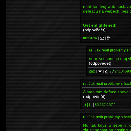
není ten tvůj web postav
defeacu na webech, běžíc
----------
Get enlightened!
(odpovědět)
mr.Crow
|
|
re: Jak resit problemy s
neni, vsechno je muj vl
(odpovědět)
Zax
|
|
|
24104593
re: Jak resit problemy s ha
A mas tam deface znova 
(odpovědět)
_( | )_
|
85.132.197.*
re: Jak resit problemy s ha
No tak kdyz u sebe v lo
zkusit napsat na hosting, 