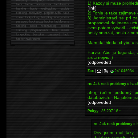
1) Kazdy si muze prohled
hack
hacker anonymous hackforums
[link]
hacking
heslo webhacking exploit
2) Tohle je take zajimave 
cracking anonymity programování fake
3) Administraci se pri z
mailer lockpicking bumpkey anonymous
password hack proxy hacker hackforums
propasoval do jmena uctu,
hacking heslo webhacking exploit
jsem potom vytvoril - exist
cracking programování fake mailer
nesly smazat, neslo zmenit
lockpicking bumpkey password hack
hacker
hackforums
Mam dal hledat chybu u s
Harvie: Abe je legenda, z
srdci nejvic :)
(odpovědět)
Zax
|
|
|
241045934
re: Jak resit problemy s ha
ahoj, řeším podobný p
databázích... Na jakém js
(odpovědět)
Pokyy
|
85.207.18.*
re: Jak resit problemy s
Driv jsem mel taky 
databazi i presto, ze