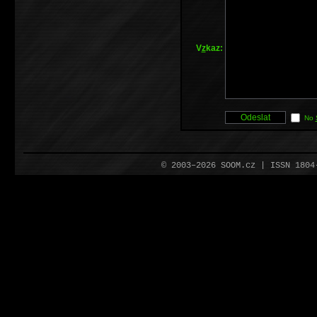
V
z
kaz:
No
© 2003–2026 SOOM.cz | ISSN 180