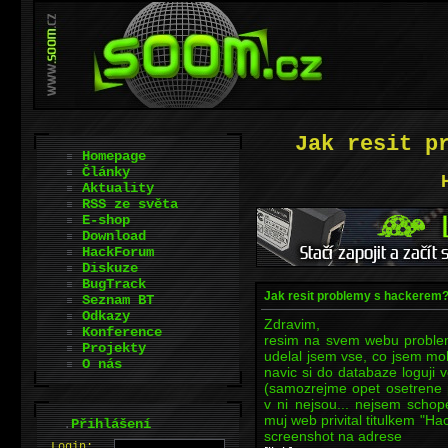
Jak resit p
Homepage
Články
Aktuality
RSS ze světa
E-shop
Download
HackForum
Diskuze
BugTrack
Jak resit problemy s hackerem
Seznam BT
Odkazy
Zdravim,
Konference
resim na svem webu problem
Projekty
udelal jsem vse, co jsem moh
O nás
navic si do databaze loguji
(samozrejme opet osetrene 
v ni nejsou... nejsem scho
muj web privital titulkem "Hac
.
Přihlášení
screenshot na adrese
L
o
gin: