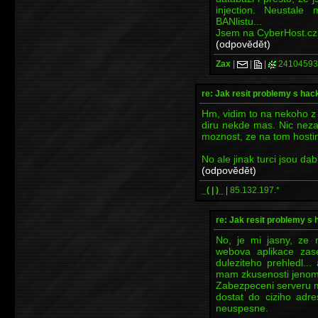
injection. Neustale
BANlistu...
Jsem na CyberHost.cz
(odpovědět)
Zax
|
|
|
24104593
re: Jak resit problemy s ha
Hm, vidim to na nekoho z
diru nekde mas. Nic nez
moznost, ze na tom hosti
No ale jinak turci jsou da
(odpovědět)
_( | )_
|
85.132.197.*
re: Jak resit problemy s
No, je mi jasny, ze 
webova aplikace zas
duleziteho prehledl..
mam zkusenosti jenom 
Zabezpeceni serveru m
dostat do ciziho adre
neuspesne.