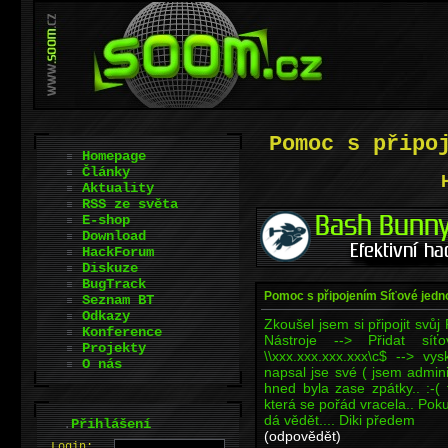
Pomoc s připo
Homepage
Články
Aktuality
RSS ze světa
E-shop
Download
HackForum
Diskuze
BugTrack
Pomoc s připojením Síťové jedn
Seznam BT
Odkazy
Zkoušel jsem si připojit svů
Konference
Nástroje --> Přidat sí
Projekty
\\xxx.xxx.xxx.xxx\c$ --> vy
O nás
napsal jse své ( jsem admini
hned byla zase zpátky.. :-( 
která se pořád vracela.. Pok
dá vědět.... Diki předem
.
Přihlášení
(odpovědět)
L
o
gin: