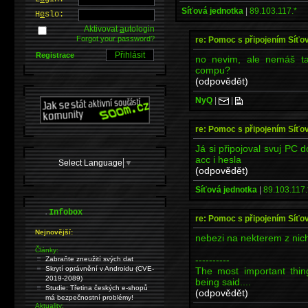
Síťová jednotka
|
89.103.117.*
H
e
slo:
Aktivovat
a
utologin
Forgot your password?
re: Pomoc s připojením Síťo
Registrace
no nevim, ale nemáš t
compu?
(odpovědět)
NyQ
|
|
re: Pomoc s připojením Síťo
Já si připojoval svuj PC
acc i hesla
Select Language
▼
(odpovědět)
Síťová jednotka
|
89.103.117.
.
Infobox
re: Pomoc s připojením Síťo
Nejnovější:
nebezi na nekterem z nich
Články:
----------
Zabraňte zneužití svých dat
Skrytí oprávnění v Androidu (CVE-
The most important thin
2019-2089)
being said....
Studie: Třetina českých e-shopů
(odpovědět)
má bezpečnostní problémy!
Aktuality: