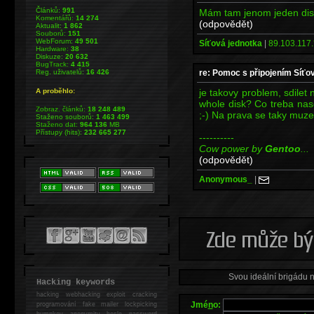
Článků:
991
Mám tam jenom jeden disk
Komentářů:
14 274
(odpovědět)
Aktualit:
1 862
Souborů:
151
WebForum:
49 501
Síťová jednotka
|
89.103.117.
Hardware:
38
Diskuze:
20 632
BugTrack:
4 415
re: Pomoc s připojením Síťo
Reg. uživatelů:
16 426
je takovy problem, sdilet
A proběhlo:
whole disk? Co treba nas
Zobraz. článků:
18 248 489
;-) Na prava se taky muze
Staženo souborů:
1 463 499
Staženo dat:
964 136
MB
Přístupy (hits):
232 665 277
----------
Cow power by
Gentoo
...
(odpovědět)
Anonymous_
|
Svou ideální brigádu 
Hacking keywords
hacking
webhacking exploit cracking
Jmé
n
o:
programování fake mailer lockpicking
bumpkey anonymity heslo password