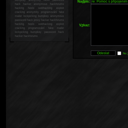
Na
d
pis:
hack
hacker anonymous hackforums
hacking
heslo webhacking exploit
cracking anonymity programování fake
mailer lockpicking bumpkey anonymous
password hack proxy hacker hackforums
hacking heslo webhacking exploit
V
z
kaz:
cracking programování fake mailer
lockpicking bumpkey password hack
hacker
hackforums
No