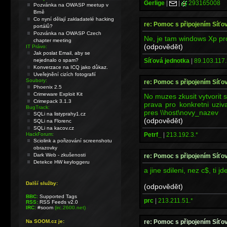
Gerlige
|
|
293165008
Pozvánka na OWASP meetup v
Brně
Co nyní dělají zakladatelé hacking
re: Pomoc s připojením Síťo
portálů?
Pozvánka na OWASP Czech
Ne, je tam windows Xp pr
chapter meeting
(odpovědět)
IT Právo:
Jak poslat Email, aby se
Síťová jednotka
|
89.103.117.
nejednalo o spam?
Konverzace na ICQ jako důkaz.
Uveřejnění cizích fotografií
Soubory:
re: Pomoc s připojením Síťo
Phoenix 2.5
Crimeware Exploit Kit
No muzes zkusit vytvorit s
Crimepack 3.1.3
prava pro konkretni uziv
BugTrack:
pres \\host\novy_nazev
SQLi na listyprahy1.cz
(odpovědět)
SQLi na Florenc
SQLi na kacov.cz
Petrf_
|
213.192.3.*
HackForum:
Sciolink a pořizování screenshotu
obrazovky
Dark Web - zkušenosti
re: Pomoc s připojením Síťo
Detekce HW keyloggeru
a jine sdileni, nez c$, ti jd
Další služby:
(odpovědět)
BBC:
Supported Tags
prc
|
213.211.51.*
RSS:
RSS Feeds v2.0
IRC:
#soom
(irc.2600.net)
re: Pomoc s připojením Síťo
Na SOOM.cz je: