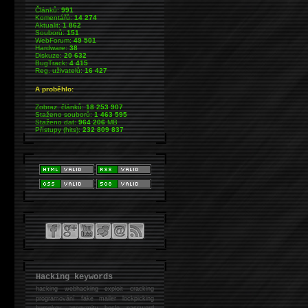
Článků:
991
Komentářů:
14 274
Aktualit:
1 862
Souborů:
151
WebForum:
49 501
Hardware:
38
Diskuze:
20 632
BugTrack:
4 415
Reg. uživatelů:
16 427
A proběhlo:
Zobraz. článků:
18 253 907
Staženo souborů:
1 463 595
Staženo dat:
964 206
MB
Přístupy (hits):
232 809 837
Hacking keywords
hacking
webhacking exploit cracking
programování fake mailer lockpicking
bumpkey anonymity heslo password