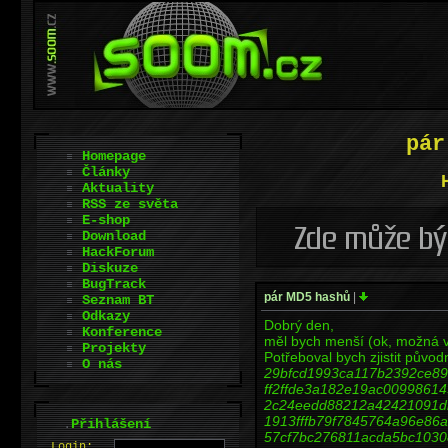
pár
Homepage
Články
Aktuality
RSS ze světa
E-shop
Download
HackForum
Diskuze
BugTrack
pár MD5 hashů
|
Seznam BT
Odkazy
Dobrý den,
Konference
měl bych menší (ok, možná v
Projekty
Potřeboval bych zjistit půvo
O nás
29bfcd1993ca117b2392ce8
ff2ffde3a182e19ac0099861
2c24eedd88212a42421091d
1913fffb79f7845764a96e86
.
Přihlášení
57cf7bc276811acda5bc103
L
o
gin: