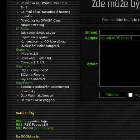
Pozvánka na OWASP meetup v
Brně
Co nyní dělají zakladatelé hacking
portálů?
Svou ideální brigádu 
Pozvánka na OWASP Czech
chapter meeting
IT Právo:
Jmé
n
o:
Jak poslat Email, aby se
nejednalo o spam?
Na
d
pis:
Konverzace na ICQ jako důkaz.
Uveřejnění cizích fotografií
Soubory:
Phoenix 2.5
Crimeware Exploit Kit
Crimepack 3.1.3
V
z
kaz:
BugTrack:
SQLi na listyprahy1.cz
SQLi na Florenc
SQLi na kacov.cz
HackForum:
Sciolink a pořizování screenshotu
obrazovky
No
Dark Web - zkušenosti
Detekce HW keyloggeru
Další služby:
BBC:
Supported Tags
RSS:
RSS Feeds v2.0
IRC:
#soom
(irc.2600.net)
Na SOOM.cz je: