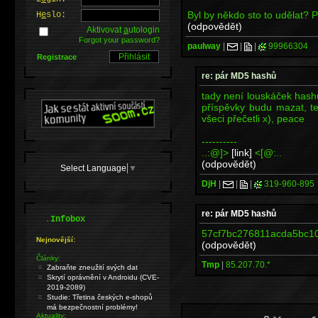
Byl by někdo sto to udělat?
H
e
slo:
(odpovědět)
Aktivovat
a
utologin
Forgot your password?
paulway
|
|
|
99966304
Registrace
re: pár MD5 hashů
tady není louskáček hashů
příspěvky budu mazat, t
všeci přečetli x), peace
----------
..:@]>
[link]
<[@:..
(odpovědět)
Select Language
▼
DjH
|
|
|
319-960-895
re: pár MD5 hashů
.
Infobox
57cf7bc276811acda5bc10
Nejnovější:
(odpovědět)
Články:
Tmp
|
85.207.70.*
Zabraňte zneužití svých dat
Skrytí oprávnění v Androidu (CVE-
2019-2089)
Studie: Třetina českých e-shopů
má bezpečnostní problémy!
Aktuality: