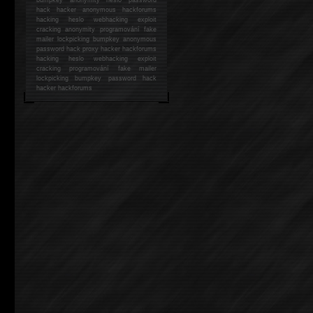
hack
hacker anonymous hackforums
hacking
heslo webhacking exploit
cracking anonymity programování fake
mailer lockpicking bumpkey anonymous
password hack proxy hacker hackforums
hacking heslo webhacking exploit
cracking programování fake mailer
lockpicking bumpkey password hack
hacker
hackforums