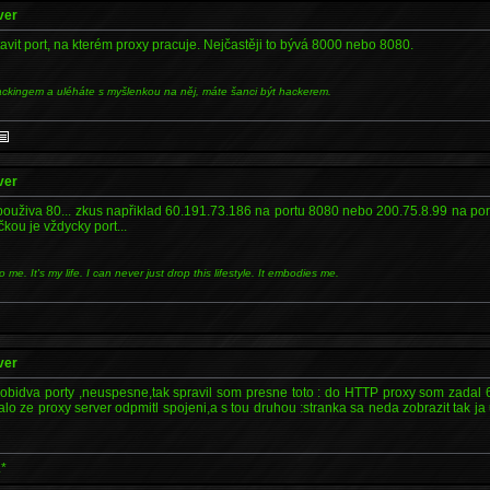
ver
it port, na kterém proxy pracuje. Nejčastěji to bývá 8000 nebo 8080.
ackingem a uléháte s myšlenkou na něj, máte šanci být hackerem.
ver
použiva 80... zkus napřiklad 60.191.73.186 na portu 8080 nebo 200.75.8.99 na port
ečkou je vždycky port...
 me. It's my life. I can never just drop this lifestyle. It embodies me.
ver
obidva porty ,neuspesne,tak spravil som presne toto : do HTTP proxy som zadal 
isalo ze proxy server odpmitl spojeni,a s tou druhou :stranka sa neda zobrazit tak 
.*