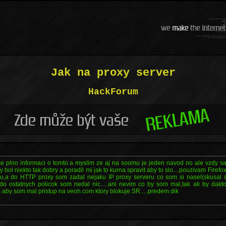
Jak na proxy server
HackForum
e plno informaci o tomto a myslim ze aj na soomu je jeden navod no ale vzdy sa
y bol niekto tak dobry a poradil mi jak to kurna spravit aby to slo....pouzivam Firefo
ru,a do HTTP proxy som zadal nejaku IP proxy serveru co som si nasel(skusal 
 do ostatnych policok som nedal nic.....ani nevim co by som mal,tak ak by dakt
 aby som mal pristup na veoh.com ktory blokuje SR.....predem dik