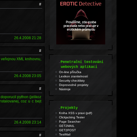
#
26.4.2008 21:28
#
ou veřejnou XML knihovnu,
.
Penetrační testování
webových aplikací
On-line příručka
26.4.2008 23:05
Lexikon zranitelností
Security checklisty
Doprovodné projekty
#
Nástroje
i doporucil python (jelikoz
nstalovanej, coz u c bejt
.
Projekty
Kniha XSS v praxi (pdf)
Clickjacking Tester
Page Searcher
26.4.2008 23:14
GET2MAIL
GET2POST
TestMail
#