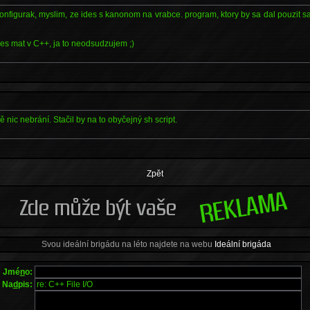
onfigurak, myslim, ze ides s kanonom na vrabce. program, ktory by sa dal pouzit sa
es mat v C++, ja to neodsudzujem ;)
*
 nic nebrání. Stačil by na to obyčejný sh script.
Zpět
Svou ideální brigádu na léto najdete na webu
Ideální brigáda
Jmé
n
o:
Na
d
pis: