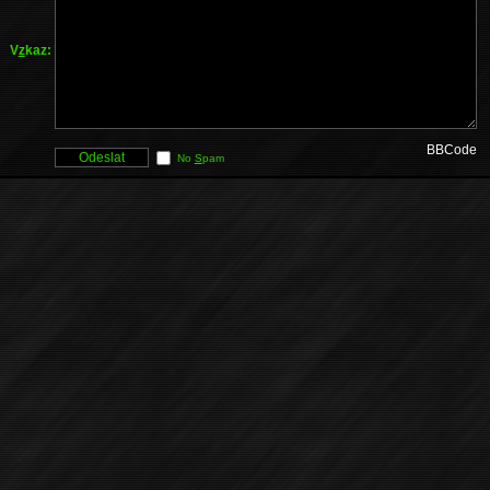
V
z
kaz:
BBCode
No
S
pam