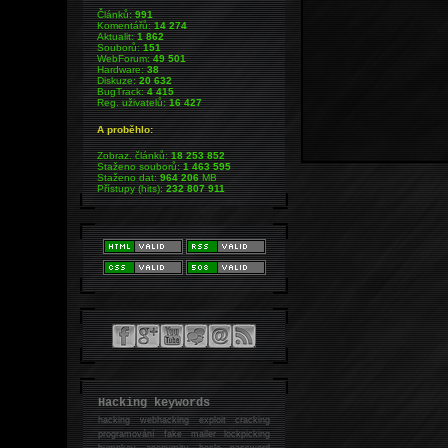
Článků:
991
Komentářů:
14 274
Aktualit:
1 862
Souborů:
151
WebForum:
49 501
Hardware:
38
Diskuze:
20 632
BugTrack:
4 415
Reg. uživatelů:
16 427
A proběhlo:
Zobraz. článků:
18 253 852
Staženo souborů:
1 463 595
Staženo dat:
964 206
MB
Přístupy (hits):
232 807 911
Hacking keywords
hacking
webhacking exploit cracking
programování fake mailer lockpicking
bumpkey anonymity heslo password