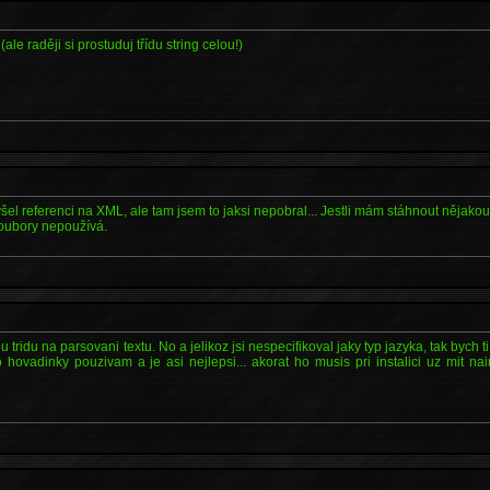
(ale raději si prostuduj třídu string celou!)
lyšel referenci na XML, ale tam jsem to jaksi nepobral... Jestli mám stáhnout nějak
oubory nepoužívá.
 tridu na parsovani textu. No a jelikoz jsi nespecifikoval jaky typ jazyka, tak bych t
 hovadinky pouzivam a je asi nejlepsi... akorat ho musis pri instalici uz mit nai