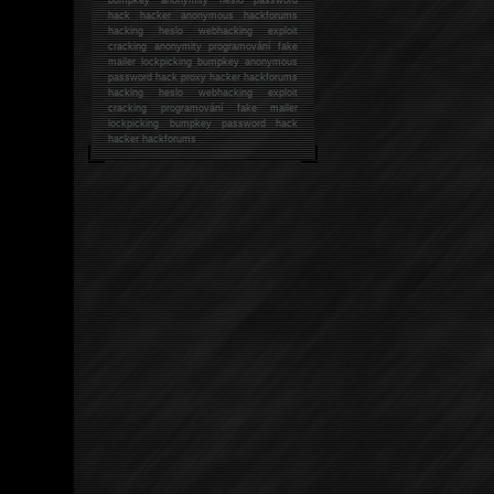
hack
hacker anonymous hackforums
hacking
heslo webhacking exploit
cracking anonymity programování fake
mailer lockpicking bumpkey anonymous
password hack proxy hacker hackforums
hacking heslo webhacking exploit
cracking programování fake mailer
lockpicking bumpkey password hack
hacker
hackforums