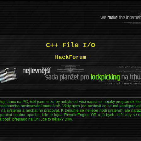
C++ File I/O
HackForum
taluji Linux na PC, řekl jsem si že by nebylo od věci napsat si nějaký prográmek kt
hodinového nastavování manuálně. Vždy bych jen nastavil co se má konfigurovat
 na systému a nechat ho pracovat. K tomuhle se nejlépe hodí system(); ale naraz
igurační soubor apache, kde je lajna RewriteEngine Off; a já bych chtěl aby se 
ff a popř. přepsalo na On. Jde to nějak? Díky.