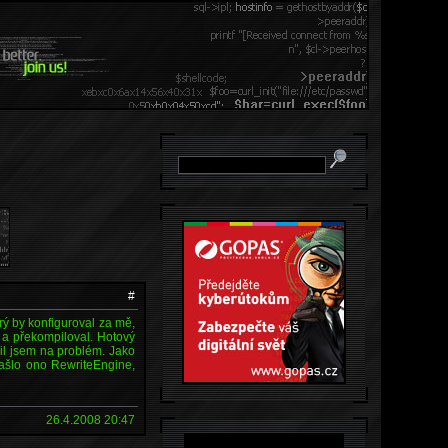
#
erý by konfiguroval za mě,
 a překompiloval. Hotový
il jsem na problém. Jako
našlo ono RewriteEngine,
26.4.2008 20:47