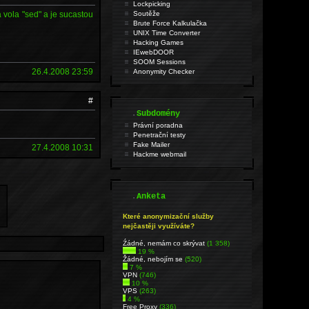
Lockpicking
 vola "sed" a je sucastou
Soutěže
Brute Force Kalkulačka
UNIX Time Converter
Hacking Games
IEwebDOOR
SOOM Sessions
26.4.2008 23:59
Anonymity Checker
#
.
Subdomény
Právní poradna
Penetrační testy
Fake Mailer
27.4.2008 10:31
Hackme webmail
.
Anketa
Které anonymizační služby
nejčastěji využíváte?
Źádné, nemám co skrývat
(1 358)
19 %
Žádné, nebojím se
(520)
7 %
VPN
(746)
10 %
VPS
(263)
4 %
Free Proxy
(336)