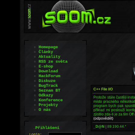
Homepage
Články
Aktuality
RSS ze světa
E-shop
Download
HackForum
Diskuze
BugTrack
C++ File I/O
Seznam BT
Odkazy
Protože stále častěji ins
Konference
místo pracného několika
Projekty
program bych pak spustil
O nás
příklad mi poslouží konf
zjistilo zda-li je za tím O
(odpovědět)
_D@N
|
89.190.44.*
.
Přihlášení
L
o
gin: