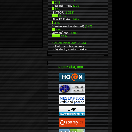
5 %
Placené Proxy
(278)
4 %
Síť TOR
(1 313)
18 %
Jiné P2P sítě
(186)
3 %
Vlastní zombie (botnet)
(492)
7 %
Jiný způsob
(1 842)
25 %
Celkem hlasovalo:
7 334
» Diskuze k této anketě
» Výsledky starších anket
.
Doporučujeme