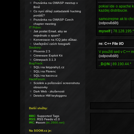
Pozvánka na OWASP meetup v
pokial ide o apache k
Brně
kazdej distribucie.
Co nyní dělají zakladatelé hacking
portálů?
samozrejme ak to chc
Pozvánka na OWASP Czech
(odpovědět)
chapter meeting
IT Právo:
myself
|
78.128.195.
Jak poslat Email, aby se
nejednalo o spam?
Konverzace na ICQ jako důkaz.
re: C++ File I/O
Uveřejnění cizích fotografií
Soubory:
V použití sed v C++ mě
Phoenix 2.5
(odpovědět)
Crimeware Exploit Kit
Crimepack 3.1.3
BugTrack:
_D@N
|
89.190.44.*
SQLi na listyprahy1.cz
SQLi na Florenc
SQLi na kacov.cz
HackForum:
Sciolink a pořizování screenshotu
obrazovky
Dark Web - zkušenosti
Detekce HW keyloggeru
Další služby:
BBC:
Supported Tags
RSS:
RSS Feeds v2.0
IRC:
#soom
(irc.2600.net)
Na SOOM.cz je: