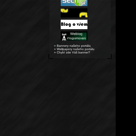
» Bannery našeho portálu
» Wallpapery našeho portálu
» Chybí zde Váš banner?