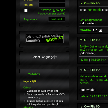
re: C++ File I/O
H
e
slo:
[link]
, konkrétně
[link]
Aktivovat
a
utologin
Forgot your password?
----------
Registrace
Get enlightened!
(odpovědět)
mr.Crow
|
|
re: C++ File I/O
Jo díky. Ještě jsem s
když Linux ani XML s
(odpovědět)
Select Language
▼
_D@N
|
89.190.44.*
re: C++ File I/O
.
Infobox
Nebo si udelej nejakou
ma re). Ja ho na tyto
Nejnovější:
nemusi...
Články:
(odpovědět)
Zabraňte zneužití svých dat
Skrytí oprávnění v Androidu (CVE-
babca
|
194.212.59.*
2019-2089)
Studie: Třetina českých e-shopů
má bezpečnostní problémy!
re: C++ File I/O
Aktuality: