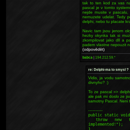
tak to ten kod za vas na
pascal je v tomto system
nejde musite v pascalu, 
nemuzete udelat. Tedy p
delphi, nebo tu placate kr
Navic tam jsou jenom oky
hezky okynka tak si muz
zkompilovat jako dll a p
padem vlastne nepouzit ne
(odpovědět)
babca
|
194.212.59.*
re: Delphi-ma to smysl ?
Vidis, ja vodu samotn
divnyho? :)
To ze pascal => delphi
ale pak mi doslo ze j
samotny Pascal. Neni t
----------
public static void
throw new Unsup
implemented!");
}