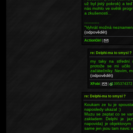
už byl jistý pokrok) a te
nás mohlo ve světě progr
a zkušenosti...
----------
"Vyhrát možná neznamená
(odpovědět)
ActionGirl
|
re: Delphi-ma to smysl ?
my taky na střední 
protože se mi učilo 
začátečníky. Nevím, mě
(odpovědět)
XFobi
|
|
395374372
re: Delphi-ma to smysl ?
Koukam ze tu je spousta
naposledy ukazal :)
Muzu se zeptat co se vam
zakladem Delphi je jaz
napovida) je objektovym 
same jen jsou tam navic v