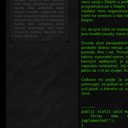
neco vyviji v Delphi a jest
hack
hacker anonymous hackforums
programatorovi v Delphi, 
hacking
heslo webhacking exploit
zdaleka neni nejpouziva
cracking anonymity programování fake
vsiml na vyvesce u nas n
mailer lockpicking bumpkey anonymous
Delphi.
password hack proxy hacker hackforums
hacking heslo webhacking exploit
cracking programování fake mailer
Co se tyce toho ze hodne 
lockpicking bumpkey password hack
jsou kvalitni jazyky, kter
hacker
hackforums
Docela dost perspektivn
posledni dobou venuju as
pomala. Ano i ne. Pomale
takovy vypocetni vykon, z
beznych aplikacich, je j
naprosto nestastne). Jej
jakou se v ni da vyvijet. K
Celkove mi prijde (a p
potvrzuje), ze pokud se 
ucit jazyk, u ktereho uz z
Java.
----------
public static void m
throw new Unsupp
implemented!");
}