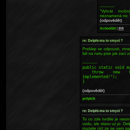
----------
"Vyhrát možn
neznamená nic.
(odpovědět)
ActionGirl
|
re: Delphi-ma to smysl ?
Preklep se odpousti, mne
lidi na netu pise jak zaci 
----------
public static void m
throw new Unsupp
implemented!");
}
(odpovědět)
pr0ph3t
re: Delphi-ma to smysl ?
To co zde tvrdite je nesmy
vodu, ale stavu uz jo. D
muzete rict ze se vam pa