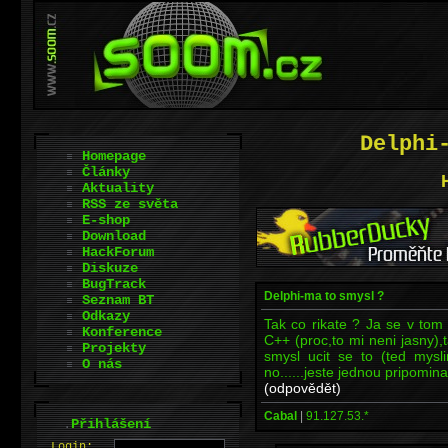
Delphi
Homepage
Články
Aktuality
RSS ze světa
E-shop
Download
HackForum
Diskuze
BugTrack
Delphi-ma to smysl ?
Seznam BT
Odkazy
Tak co rikate ? Ja se v tom
Konference
C++ (proc,to mi neni jasny),
Projekty
smysl ucit se to (ted mysl
O nás
no......jeste jednou pripom
(odpovědět)
Cabal
|
91.127.53.*
.
Přihlášení
L
o
gin: