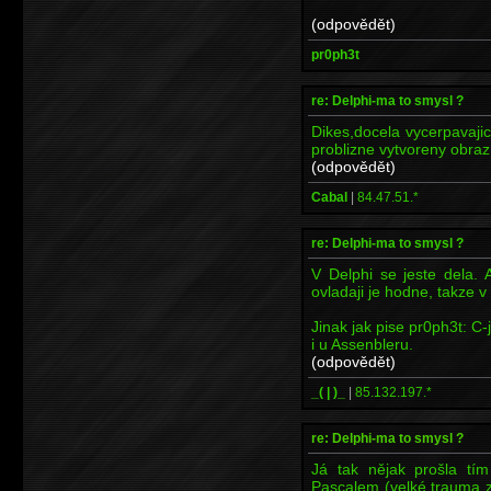
(odpovědět)
pr0ph3t
re: Delphi-ma to smysl ?
Dikes,docela vycerpavaj
problizne vytvoreny obraz
(odpovědět)
Cabal
|
84.47.51.*
re: Delphi-ma to smysl ?
V Delphi se jeste dela. 
ovladaji je hodne, takze v
Jinak jak pise pr0ph3t: C-
i u Assenbleru.
(odpovědět)
_( | )_
|
85.132.197.*
re: Delphi-ma to smysl ?
Já tak nějak prošla tím
Pascalem (velké trauma z