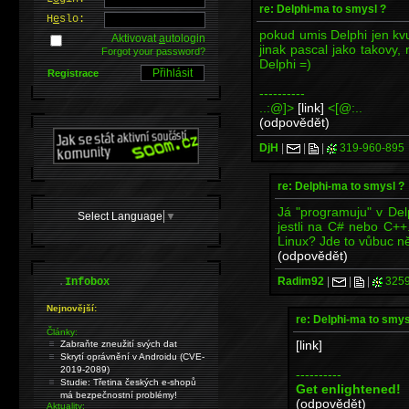
re: Delphi-ma to smysl ?
H
e
slo:
pokud umis Delphi jen kv
Aktivovat
a
utologin
jinak pascal jako takovy,
Forgot your password?
Delphi =)
Registrace
----------
..:@]>
[link]
<[@:..
(odpovědět)
DjH
|
|
|
319-960-895
re: Delphi-ma to smysl ?
Já "programuju" v Delp
Select Language
▼
jestli na C# nebo C++
Linux? Jde to vůbuc n
(odpovědět)
.
Radim92
|
|
|
325
Infobox
Nejnovější:
re: Delphi-ma to smys
Články:
[link]
Zabraňte zneužití svých dat
Skrytí oprávnění v Androidu (CVE-
2019-2089)
----------
Studie: Třetina českých e-shopů
Get enlightened!
má bezpečnostní problémy!
(odpovědět)
Aktuality: