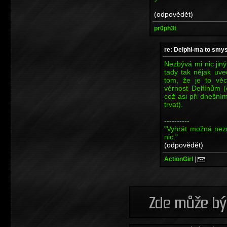
(odpovědět)
pr0ph3t
re: Delphi-ma to smys
Nezbývá mi nic jin
tady tak nějak uve
tom, že je to věc
věrnost Delfínům 
což asi při dnešn
trvat).
----------
"Vyhrát možná nez
nic."
(odpovědět)
ActionGirl
|