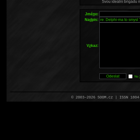
Svou ideální brigádu 
Jmé
n
o:
Na
d
pis:
V
z
kaz:
No
© 2003–2026 SOOM.cz | ISSN 180