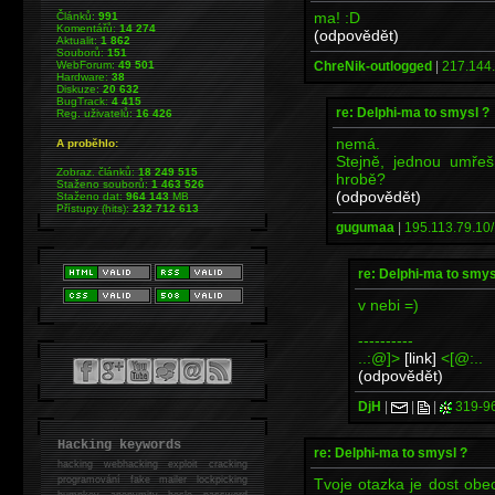
ma! :D
Článků:
991
Komentářů:
14 274
(odpovědět)
Aktualit:
1 862
Souborů:
151
ChreNik-outlogged
|
217.144.
WebForum:
49 501
Hardware:
38
Diskuze:
20 632
BugTrack:
4 415
re: Delphi-ma to smysl ?
Reg. uživatelů:
16 426
nemá.
A proběhlo:
Stejně, jednou umřeš
Zobraz. článků:
18 249 515
hrobě?
Staženo souborů:
1 463 526
(odpovědět)
Staženo dat:
964 143
MB
Přístupy (hits):
232 712 613
gugumaa
|
195.113.79.10/
re: Delphi-ma to smys
v nebi =)
----------
..:@]>
[link]
<[@:..
(odpovědět)
DjH
|
|
|
319-9
Hacking keywords
re: Delphi-ma to smysl ?
hacking
webhacking exploit cracking
programování fake mailer lockpicking
Tvoje otazka je dost obe
bumpkey anonymity heslo password