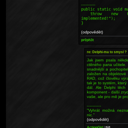
----------
public static void m
throw new Unsupp
implemented!");
}
(odpovědět)
pr0ph3t
re: Delphi-ma to smysl ?
Jak jsem psala někde
ctěného pana učitele.
snadnější a pochopitel
založen na objektové 
RAD, což člověku výr
tak je to systém, kter
dál. Ale Delphi těc
komponent - další zrych
vaše, ale pro mě je pr
----------
"Vyhrát možná nezn
nic."
(odpovědět)
ActionGirl
|