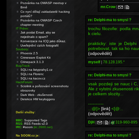
Pozvánka na OWASP meetup v
mr.Crow
|
|
Brně
Co nyní dělají zakladatelé hacking
portálů?
re: Delphi-ma to smysl ?
Pozvánka na OWASP Czech
chapter meeting
trochu filozofie: podla m
IT Právo:
Jak poslat Email, aby se
k cielu.
nejednalo o spam?
Konverzace na ICQ jako důkaz.
prakticky: iste je Delp
Uveřejnění cizích fotografií
potrebovat, tak sa ho nau
Soubory:
(odpovědět)
Phoenix 2.5
Crimeware Exploit Kit
myself
|
78.128.195.*
Crimepack 3.1.3
BugTrack:
SQLi na listyprahy1.cz
SQLi na Florenc
re: Delphi-ma to smysl ?
SQLi na kacov.cz
HackForum:
vsak pozdeji se nauc i C
Sciolink a pořizování screenshotu
Ale z vylstni zkusenosti 
obrazovky
je celkem slozity...
Dark Web - zkušenosti
Detekce HW keyloggeru
----------
..:@]>
[link]
<[@:..
Další služby:
(odpovědět)
BBC:
Supported Tags
DjH
|
|
|
319-960-895
RSS:
RSS Feeds v2.0
IRC:
#soom
(irc.2600.net)
re: Delphi-ma to smysl ?
Na SOOM.cz je: