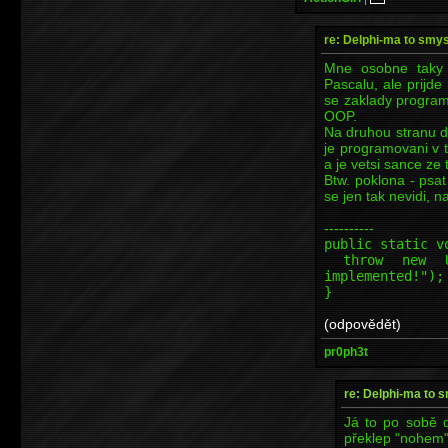
re: Delphi-ma to smys
Mne osobne taky 
Pascalu, ale prijde
se zaklady program
OOP.
Na druhou stranu d
je programovani v t
a je vetsi sance ze t
Btw. poklona - psat
se jen tak nevidi,
----------
public static v
throw new Uns
implemented!");
}
(odpovědět)
pr0ph3t
re: Delphi-ma to 
Já to po sobě d
překlep "nohem"