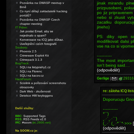
jinak mirandu pln
Pozvánka na OWASP meetup v
prizpusobeni, poku
Brně
Co nyní dělají zakladatelé hacking
po jiz pripravenem
portálů?
nebo si zkusit vyt
Pozvánka na OWASP Czech
zacatku doporucu
chapter meeting
jineho)
IT Právo:
Jak poslat Email, aby se
nejednalo o spam?
PS: diky open so
Konverzace na ICQ jako důkaz.
modifikovat dalsi 
Uveřejnění cizích fotografií
vse na co si vpome
Soubory:
Phoenix 2.5
----------
Crimeware Exploit Kit
The most importan
Crimepack 3.1.3
BugTrack:
isn't being said....
SQLi na listyprahy1.cz
(odpovědět)
SQLi na Florenc
SQLi na kacov.cz
Gerlige
|
|
29316
HackForum:
Sciolink a pořizování screenshotu
obrazovky
re: záloha ICQ list
Dark Web - zkušenosti
Detekce HW keyloggeru
Doporucuju Gnom
----------
Další služby:
*´¨)
BBC:
Supported Tags
¸.·´¸.·´¨)
RSS:
RSS Feeds v2.0
(¸.·´ (¸.·*´`*·>>>
IRC:
#soom
(irc.2600.net)
(odpovědět)
Na SOOM.cz je: