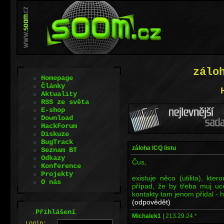
zálo
Homepage
Články
Aktuality
RSS ze světa
E-shop
Download
HackForum
Diskuze
BugTrack
záloha ICQ listu
Seznam BT
Odkazy
Čus,
Konference
Projekty
existuje něco (utilita), kte
O nás
případ, že by třeba muj uce
kontakty tam jenom přidal - 
(odpovědět)
.
Přihlášení
Michalek1
|
213.29.24.*
L
o
gin: