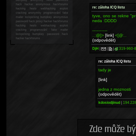
hack
hacker anonymous hackforums
re: záloha ICQ listu
hacking
heslo webhacking exploit
cracking anonymity programování fake
tyve, ono se rekne "pr
mailer lockpicking bumpkey anonymous
neda :DDDD
password hack proxy hacker hackforums
hacking heslo webhacking exploit
----------
cracking programování fake mailer
lockpicking bumpkey password hack
..:@]>
[link]
<[@:..
hacker
hackforums
(odpovědět)
DjH
|
|
|
319-960-
re: záloha ICQ listu
tady je
[link]
jedna z moznosti
(odpovědět)
kdosiodjinud
|
194.228