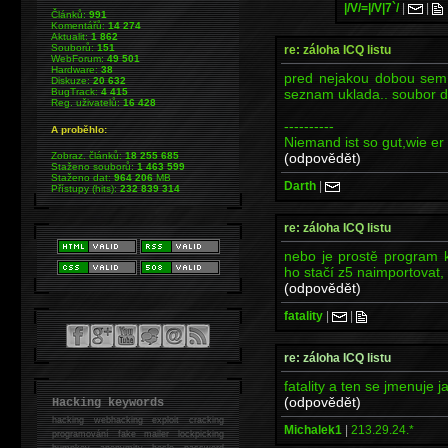
|/V/=|/V|7`/
|
|
Článků:
991
Komentářů:
14 274
Aktualit:
1 862
Souborů:
151
re: záloha ICQ listu
WebForum:
49 501
Hardware:
38
pred nejakou dobou sem 
Diskuze:
20 632
seznam uklada.. soubor da
BugTrack:
4 415
Reg. uživatelů:
16 428
----------
A proběhlo:
Niemand ist so gut,wie er 
(odpovědět)
Zobraz. článků:
18 255 685
Staženo souborů:
1 463 599
Staženo dat:
964 206
MB
Darth
|
Přístupy (hits):
232 839 314
re: záloha ICQ listu
nebo je prostě program kte
ho stačí z5 naimportovat, 
(odpovědět)
fatality
|
|
re: záloha ICQ listu
fatality a ten se jmenuje j
(odpovědět)
Hacking keywords
hacking
webhacking exploit cracking
Michalek1
|
213.29.24.*
programování fake mailer lockpicking
bumpkey anonymity heslo password