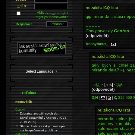
H
e
slo:
re: záloha ICQ listu
Aktivovat
a
utologin
qip, miranda... staci nepou
Forgot your password?
Registrace
----------
Cow power by
Gentoo
...
(odpovědět)
Anonymous_
|
re: záloha ICQ listu
taky bych si chtel z
mirande dela? =), nesp
Select Language
▼
----------
..:@]>
[link]
<[@:..
(odpovědět)
.
Infobox
DjH
|
|
|
319-960-
Nejnovější:
Články:
re: záloha ICQ listu
Zabraňte zneužití svých dat
Skrytí oprávnění v Androidu (CVE-
miranda, uplne jed
2019-2089)
vsechny kontakty u
Studie: Třetina českých e-shopů
zalohovani staci zk
má bezpečnostní problémy!
zalohovani i treba 
Aktuality: