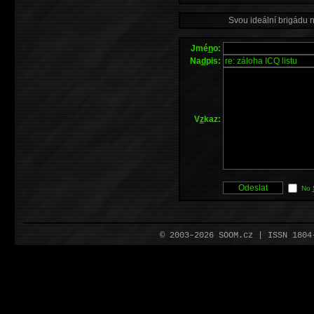
Svou ideální brigádu 
Jmé
n
o:
Na
d
pis:
V
z
kaz:
No
© 2003–2026 SOOM.cz | ISSN 180