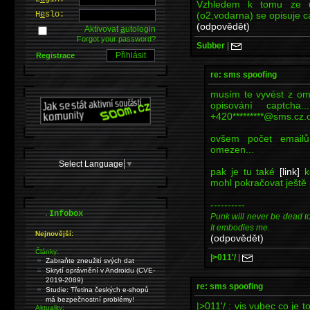
Vzhledem k tomu ze u
(o2,vodarna) se opisuje c
H
e
slo:
(odpovědět)
Aktivovat
a
utologin
Forgot your password?
Subber
|
Registrace
re: sms spoofing
musím te vyvést z om
opisování captcha
+420*********@sms.cz
ovšem počet emailů
omezen...
Select Language
▼
pak je tu také
[link]
kd
mohl pokračovat ještě 
----------
.
Infobox
Punk will never be dead to m
It embodies me.
Nejnovější:
(odpovědět)
Články:
|>011'/
|
Zabraňte zneužití svých dat
Skrytí oprávnění v Androidu (CVE-
2019-2089)
re: sms spoofing
Studie: Třetina českých e-shopů
má bezpečnostní problémy!
|>011'/ : vis vubec co je 
Aktuality: