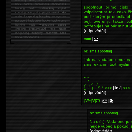
hack
hacker anonymous hackforums
spoofnout přímo číslo
hacking
heslo webhacking exploit
voipdiscount tak cako čí
cracking anonymity programování fake
pod kterým je odesílatel 
mailer lockpicking bumpkey anonymous
bejt ověřený, takže p
password hack proxy hacker hackforums
hacking heslo webhacking exploit
potřebuješ na pár minut je
cracking programování fake mailer
(odpovědět)
lockpicking bumpkey password hack
hacker
hackforums
mon
|
re: sms spoofing
Tak na vodafone muzes po
sms reklamni text myslim.
----------
*´¨)
¸.·´¸.·´¨)
(¸.·´ (¸.·*´`*·>>>
[link]
<<<
(odpovědět)
|/V/=|/V|7`/
|
|
re: sms spoofing
Na o2 :). Vodafone je
nejde vubec a pokud js
(odpovědět)