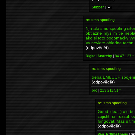
Subber
|
re: sms spoofing
Njn ale sms spoofing sites
obtiazne myslim tie nep
ako si toto podomacky vy
Vy neviete ohladne techni
(odpovědět)
Digital Anarchy
|
84.47.127.*
re: sms spoofing
treba EMI/UCP spojeni
(odpovědět)
prc
|
213.211.51.*
re: sms spoofing
Good idea;-) ale bu
zajistit si rozsa
fungovat. Mas s ti
(odpovědět)
Van_Pr0meTheus
|