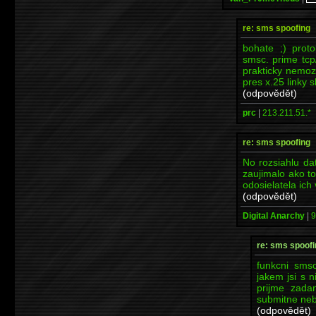
re: sms spoofing
bohate ;) proto
smsc. prime tcp
prakticky nemoz
pres x.25 linky s
(odpovědět)
prc
|
213.211.51.*
re: sms spoofing
No rozsiahlu d
zaujimalo ako t
odosielatela ich 
(odpovědět)
Digital Anarchy
|
9
re: sms spoofi
funkcni sms
jakem jsi s n
prijme zada
submitne neb
(odpovědět)