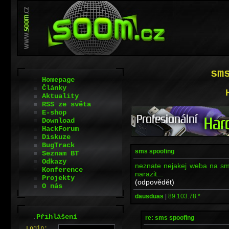
sm
Homepage
Články
Aktuality
RSS ze světa
E-shop
Download
HackForum
Diskuze
BugTrack
sms spoofing
Seznam BT
Odkazy
neznate nejakej weba na sm
Konference
narazit...
Projekty
(odpovědět)
O nás
dausduas
|
89.103.78.*
.
Přihlášení
re: sms spoofing
L
o
gin: