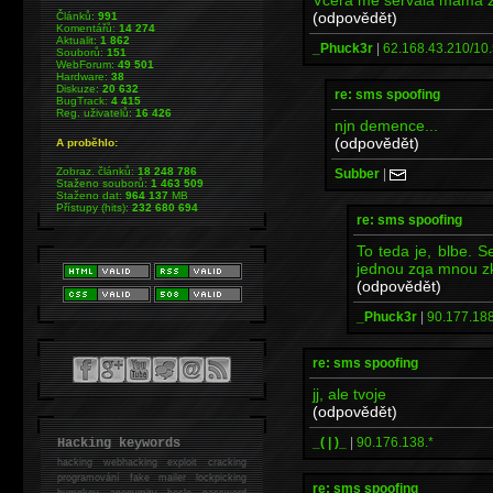
(odpovědět)
Článků:
991
Komentářů:
14 274
Aktualit:
1 862
_Phuck3r
|
62.168.43.210/10.
Souborů:
151
WebForum:
49 501
Hardware:
38
Diskuze:
20 632
re: sms spoofing
BugTrack:
4 415
Reg. uživatelů:
16 426
njn demence...
(odpovědět)
A proběhlo:
Zobraz. článků:
18 248 786
Subber
|
Staženo souborů:
1 463 509
Staženo dat:
964 137
MB
Přístupy (hits):
232 680 694
re: sms spoofing
To teda je, blbe. 
jednou zqa mnou zku
(odpovědět)
_Phuck3r
|
90.177.188
re: sms spoofing
jj, ale tvoje
(odpovědět)
_( | )_
|
90.176.138.*
Hacking keywords
hacking
webhacking exploit cracking
programování fake mailer lockpicking
re: sms spoofing
bumpkey anonymity heslo password