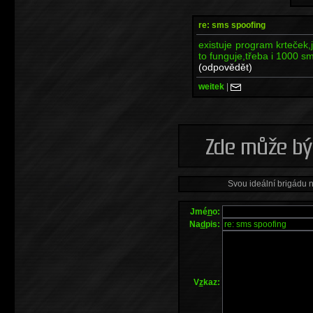
re: sms spoofing
existuje program krteček
to funguje,třeba i 1000 sms
(odpovědět)
weitek
|
Svou ideální brigádu 
Jmé
n
o:
Na
d
pis:
V
z
kaz: