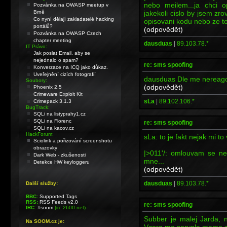
nebo meilem...ja chci o
Pozvánka na OWASP meetup v
jakekoli cislo by jsem zr
Brně
Co nyní dělají zakladatelé hacking
opisovani kodu nebo ze to
portálů?
(odpovědět)
Pozvánka na OWASP Czech
chapter meeting
dausduas
|
89.103.78.*
IT Právo:
Jak poslat Email, aby se
nejednalo o spam?
re: sms spoofing
Konverzace na ICQ jako důkaz.
Uveřejnění cizích fotografií
dausduas Dle me nereagov
Soubory:
(odpovědět)
Phoenix 2.5
Crimeware Exploit Kit
sLa
|
89.102.106.*
Crimepack 3.1.3
BugTrack:
SQLi na listyprahy1.cz
SQLi na Florenc
re: sms spoofing
SQLi na kacov.cz
HackForum:
sLa: to je fakt nejak mi to
Sciolink a pořizování screenshotu
obrazovky
|>011'/: omlouvam se n
Dark Web - zkušenosti
mne...
Detekce HW keyloggeru
(odpovědět)
dausduas
|
89.103.78.*
Další služby:
BBC:
Supported Tags
RSS:
RSS Feeds v2.0
re: sms spoofing
IRC:
#soom
(irc.2600.net)
Subber je malej Jarda, 
Na SOOM.cz je:
Vcera me servala mama z