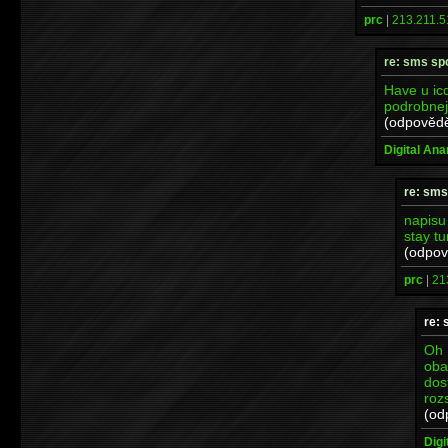
prc
|
213.211.5
re: sms sp
Have u icq
podrobnej
(odpovědě
Digital An
re: sms
napisu
stay t
(odpov
prc
|
21
re: 
Oh 
oba
dos
roz
(od
Digi