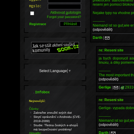
prekroceni stanoveneho 
reseni jen pomoci blokova
H
e
slo:
Aktivovat
a
utologin
Nejake typy na vhodne pr
Forgot your password?
----------
Registrace
Niemand ist so gut,wie er 
(odpovědět)
Darth
|
re: Reseni site
ja bych doporucil a
linuxu, a diky pomern
Select Language
▼
----------
The most important thi
(odpovědět)
Gerlige
|
|
2931
.
Infobox
re: Reseni site
Nejnovější:
Gerlige- vypada dobre
Články:
Zabraňte zneužití svých dat
----------
Skrytí oprávnění v Androidu (CVE-
Niemand ist so gut,wie
2019-2089)
(odpovědět)
Studie: Třetina českých e-shopů
má bezpečnostní problémy!
Darth
|
Aktuality: