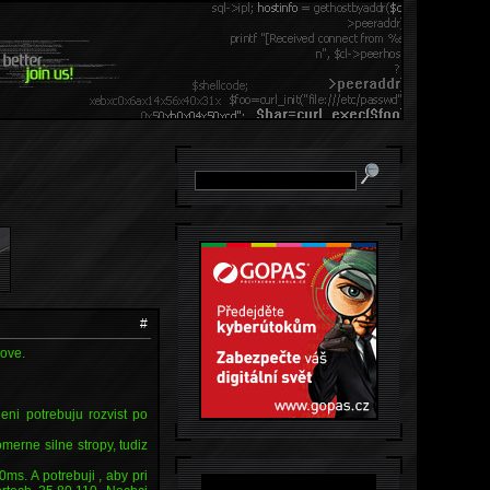
#
dove.
jeni potrebuju rozvist po
omerne silne stropy, tudiz
ms. A potrebuji , aby pri