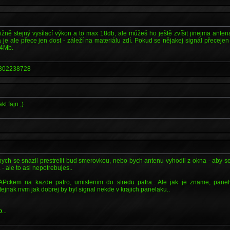
žně stejný vysílací výkon a to max 18db, ale můžeš ho ještě zvíšit jinejma ante
 je ale přece jen dost - záleží na materiálu zdí. Pokud se nějakej signál přecejen
54Mb.
302238728
t fajn ;)
 bych se snazil prestrelit bud smerovkou, nebo bych antenu vyhodil z okna - aby se 
- ale to asi nepotrebujes..
 APckem na kazde patro, umistenim do stredu patra.. Ale jak je zname, panely 
tejnak nvm jak dobrej by byl signal nekde v krajich panelaku..
o
...