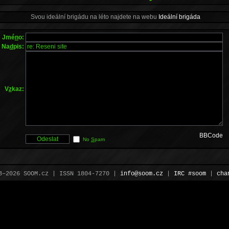
Svou ideální brigádu na léto najdete na webu
Ideální brigáda
Jmé
n
o:
Na
d
pis:
V
z
kaz:
BBCode
No
S
pam
3–2026 SOOM.cz | ISSN 1804-7270 |
info@soom.cz
|
IRC #soom
|
cha