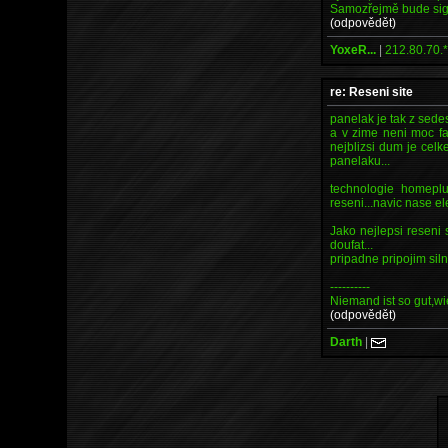
Samozřejmě bude signá
(odpovědět)
YoxeR...
|
212.80.70.
re: Reseni site
panelak je tak z sede
a v zime neni moc fa
nejblizsi dum je celk
panelaku...
technologie homepl
reseni...navic nase el
Jako nejlepsi reseni 
doufat...
pripadne pripojim siln
----------
Niemand ist so gut,wie
(odpovědět)
Darth
|