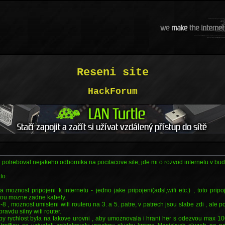
Reseni site
HackForum
 potreboval nejakeho odbornika na pocitacove site, jde mi o rozvod internetu v bu
to:
moznost pripojeni k internetu - jedno jake pripojeni(adsl,wifi etc.) , toto pripo
jsou mozne zadne kabely.
-8 , moznost umisteni wifi routeru na 3. a 5. patre, v patrech jsou slabe zdi , ale p
ravdu silny wifi router.
by rychlost byla na takove urovni , aby umoznovala i hrani her s odezvou max 100