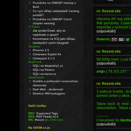
Pozvánka na OWASP meetup v
Brně
re: Reseni site
Co nyní dělají zakladatelé hacking
portálů?
Všechny AP maj přibli
Pozvánka na OWASP Czech
9db pendreky. 3 patra
chapter meeting
nepočítej s rychlostí 
IT Právo:
Jak poslat Email, aby se
(odpovědět)
nejednalo o spam?
Gowron
|
|
|
Konverzace na ICQ jako důkaz.
Uveřejnění cizích fotografií
Soubory:
Phoenix 2.5
re: Reseni site
Crimeware Exploit Kit
Crimepack 3.1.3
WL500g mam :) a je fak
BugTrack:
(odpovědět)
SQLi na listyprahy1.cz
SQLi na Florenc
ango.
|
78.102.157.*
SQLi na kacov.cz
HackForum:
Sciolink a pořizování screenshotu
re: Reseni site
obrazovky
Dark Web - zkušenosti
3 patra je hodne.. to
Detekce HW keyloggeru
pomoci anten z okna.. 
Takze bych to resil
Další služby:
zelezobeton.. Takze s
BBC:
Supported Tags
----------
RSS:
RSS Feeds v2.0
Cow power by
Gento
IRC:
#soom
(irc.2600.net)
(odpovědět)
Na SOOM.cz je: