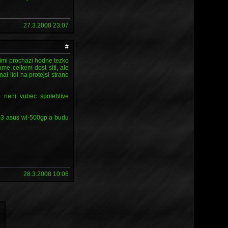
27.3.2008 23:07
#
 jimi prochazi hodne tezko
me celkem dost siti, ale
l lidi na protejsi strane
 neni vubec spolehlive
 2-3 asus wl-500gp a budu
28.3.2008 10:06