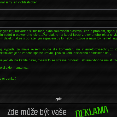
l silný jen v oblasti oken.
*
satych let , rozvodna sit nic moc, okna sou ovsem plastova , coz je problem, signal
jn sedet u otevreneho okna...Panelak je na kopci takze z otevreneho okna chyta
em daleko takze s odrazenym signalem by to nebylo ruzove a navic by nemeli signa
ug vypada zajimave ovsem soude dle komentaru na internetprovsechny.cz to
ektrifikace je na znacne spatne urovni...[kvalita komunistickeho delnickeho lidu]
se jevi AP na kazde patro, ovsem to se strasne prodrazi...zkusim vhodne umistit
ejsi externi antenu...
 er denkt ;)
Zpět