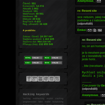
Anonymous_
|
Článků:
991
Komentářů:
14 274
Aktualit:
1 862
re: Reseni site
Souborů:
151
WebForum:
49 501
Hardware:
38
sice netusim, jakej 
Diskuze:
20 632
podobne a z nabizene 
BugTrack:
4 415
(odpovědět)
Reg. uživatelů:
16 428
Emkei
|
|
|
A proběhlo:
Zobraz. článků:
18 257 047
Staženo souborů:
1 463 605
re: Reseni site
Staženo dat:
964 210
MB
Přístupy (hits):
232 855 549
no, on ani homepl
je to mnohem pomal
ze z konektivity n
jeste horsi..
.. btw (necekane..
Rychlost sniž
dusiči a jiní
----------
Cow power by
Ge
(odpovědět)
Hacking keywords
Anonymous_
|
hacking
webhacking exploit cracking
programování fake mailer lockpicking
re: Reseni sit
bumpkey anonymity heslo password