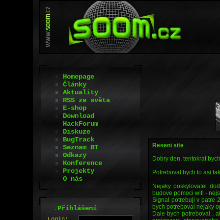
Homepage
Články
Aktuality
RSS ze světa
E-shop
Download
HackForum
Diskuze
BugTrack
Reseni site
Seznam BT
Odkazy
Dobry den, tentokrat bych
Konference
Projekty
Potreboval bych to asi tak
O nás
Nejaky poskytovatel doda 
budove pomoci wifi - ne
Signal potrebuji v patre 2
bych potreboval nejaky op
.
Přihlášení
Dale bych potreboval , a
L
o
gin: