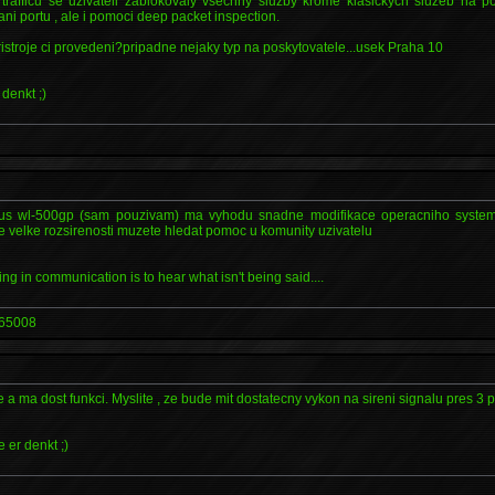
trafficu se uzivateli zablokovaly vsechny sluzby krome klasickych sluzeb na p
ni portu , ale i pomoci deep packet inspection.
istroje ci provedeni?pripadne nejaky typ na poskytovatele...usek Praha 10
denkt ;)
sus wl-500gp (sam pouzivam) ma vyhodu snadne modifikace operacniho system
e velke rozsirenosti muzete hledat pomoc u komunity uzivatelu
ng in communication is to hear what isn't being said....
65008
 a ma dost funkci. Myslite , ze bude mit dostatecny vykon na sireni signalu pres 3 
 er denkt ;)