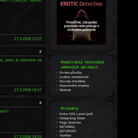
ortech 25,80,110. Nechci
27.3.2008 13:32
#
u, jadro je zalozene na
.
Penetrační testování
webových aplikací
On-line příručka
Lexikon zranitelností
Security checklisty
Doprovodné projekty
27.3.2008 18:47
Nástroje
#
.
Projekty
patra?
Kniha XSS v praxi (pdf)
Clickjacking Tester
Page Searcher
GET2MAIL
GET2POST
TestMail
27.3.2008 19:25