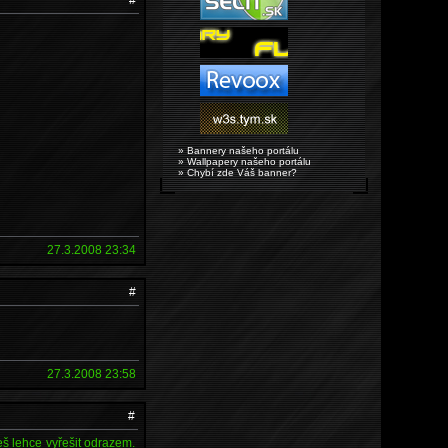
» Bannery našeho portálu
» Wallpapery našeho portálu
» Chybí zde Váš banner?
27.3.2008 23:34
#
27.3.2008 23:58
#
eš lehce vyřešit odrazem.