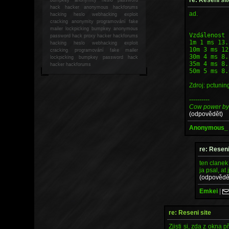
hack
hacker anonymous hackforums
ad.
hacking
heslo webhacking exploit
cracking anonymity programování fake
mailer lockpicking bumpkey anonymous
Vzdálenost 
password hack proxy hacker hackforums
1m 1 ms 13.
hacking heslo webhacking exploit
10m 3 ms 12
cracking programování fake mailer
30m 4 ms 8.
lockpicking bumpkey password hack
35m 4 ms 8.
hacker
hackforums
50m 5 ms 8.
Zdroj: pctunin
----------
Cow power b
(odpovědět)
Anonymous_
re: Reseni
ten clanek
ja psal, at
(odpovědě
Emkei
|
re: Reseni site
Zjisti si, zda z okna