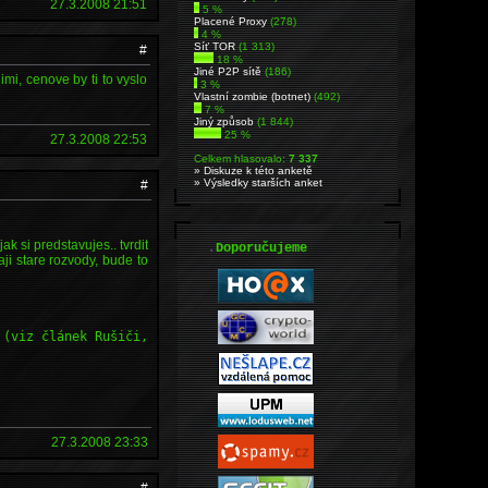
27.3.2008 21:51
5 %
Placené Proxy
(278)
4 %
Síť TOR
(1 313)
#
18 %
Jiné P2P sítě
(186)
i, cenove by ti to vyslo
3 %
Vlastní zombie (botnet)
(492)
7 %
Jiný způsob
(1 844)
25 %
27.3.2008 22:53
Celkem hlasovalo:
7 337
» Diskuze k této anketě
» Výsledky starších anket
#
k si predstavujes.. tvrdit
.
Doporučujeme
aji stare rozvody, bude to
 (viz článek Rušiči,
27.3.2008 23:33
#