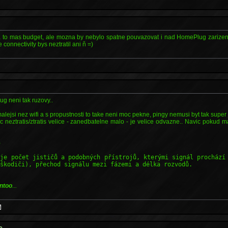
na to mas budget, ale mozna by nebylo spatne pouvazovat i nad HomePlug zarizenim
connectivity bys neztratil ani ň =)
ug neni tak ruzovy..
ejsi nez wifi a s propustnosti to take neni moc pekne, pingy nemusi byt tak super ja
ic neztratis/ztratis velice - zanedbatelne malo - je velice odvazne.. Navic pokud m
)
uje počet jističů a podobných přístrojů, kterými signál prochází
 škodiči), přechod signálu mezi fázemi a délka rozvodů.
ntoo
...
e