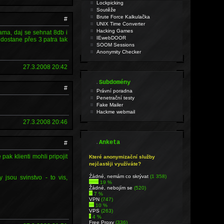
Lockpicking
Soutěže
Brute Force Kalkulačka
#
UNIX Time Converter
Hacking Games
nama, daj se sehnat 8db i
IEwebDOOR
 dostane přes 3 patra tak
SOOM Sessions
Anonymity Checker
27.3.2008 20:42
.
Subdomény
#
Právní poradna
Penetrační testy
Fake Mailer
Hackme webmail
27.3.2008 20:46
.
Anketa
#
pak klienti mohli pripojit
Které anonymizační služby
nejčastěji využíváte?
Źádné, nemám co skrývat
(1 358)
jsou svinstvo - to vis,
19 %
Žádné, nebojím se
(520)
7 %
VPN
(747)
10 %
VPS
(263)
4 %
Free Proxy
(336)