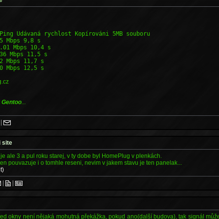
Ping Udávaná rychlost Kopírováni 5MB souboru
5 Mbps 9,8 s
.01 Mbps 10,4 s
36 Mbps 11,5 s
2 Mbps 11,7 s
0 Mbps 12,5 s
g.cz
y
Gentoo
...
|
 site
 je ale 3 a pul roku starej, v ty dobe byl HomePlug v plenkách.
 jen pouvazuje i o tomhle reseni, nevim v jakem stavu je ten panelak...
t)
|
|
 před okny není nějaká mohutná překážka, pokud ano(další budova), tak signál můž