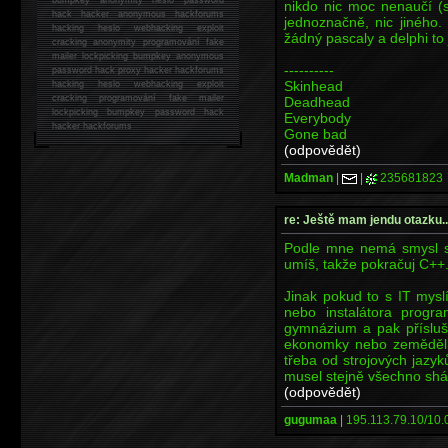
nikdo nic moc nenaučí (s
hack
hacker anonymous hackforums
jednoznačně, nic jiného.
hacking
heslo webhacking exploit
žádný pascaly a delphi to
cracking anonymity programování fake
mailer lockpicking bumpkey anonymous
----------
password hack proxy hacker hackforums
Skinhead
hacking heslo webhacking exploit
cracking programování fake mailer
Deadhead
lockpicking bumpkey password hack
Everybody
hacker
hackforums
Gone bad
(odpovědět)
Madman
|
|
235681823
re: Ještě mam jendu otazku..
Podle mne nemá smysl se
umíš, takže pokračuj C++
Jinak pokud to s IT mysl
nebo instalátora progra
gymnázium a pak přísluš
ekonomky nebo zemědělky
třeba od strojových jazyk
musel stejně všechno shá
(odpovědět)
gugumaa
|
195.113.79.10/10.0