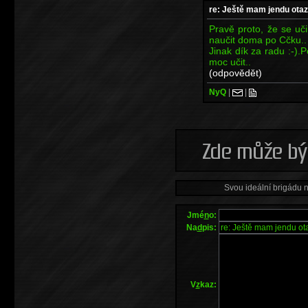
re: Ještě mam jendu otaz
Pravě proto, že se uč
naučit doma po Cčku..
Jinak dík za radu :-).
moc učit..
(odpovědět)
NyQ
|
|
Svou ideální brigádu 
Jmé
n
o:
Na
d
pis:
V
z
kaz: