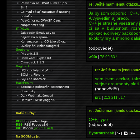
Pozvánka na OWASP meetup v
re: Ještě mam jendu otazku..
Brně
Co nyní dělají zakladatelé hacking
Ja by som odporucil C++.
portálů?
A vysvetlim aj preco.
Pozvánka na OWASP Czech
C++ je strasne vsestrany 
chapter meeting
ci sa v buducnosti rozho
IT Právo:
aplikacie,drivery,backdoor
Jak poslat Email, aby se
nejednalo o spam?
exploity,hry a mnoho dalsi
Konverzace na ICQ jako důkaz.
Uveřejnění cizích fotografií
(odpovědět)
Soubory:
Phoenix 2.5
w00t
|
78.99.63.*
Crimeware Exploit Kit
Crimepack 3.1.3
BugTrack:
re: Ještě mam jendu otaz
SQLi na listyprahy1.cz
SQLi na Florenc
sam jsem ceckar, tak
SQLi na kacov.cz
HackForum:
stejne argumenty plati 
Sciolink a pořizování screenshotu
(odpovědět)
obrazovky
Dark Web - zkušenosti
prc
|
213.211.51.*
Detekce HW keyloggeru
re: Ještě mam jendu otazku..
Další služby:
C++, type
BBC:
Supported Tags
(odpovědět)
RSS:
RSS Feeds v2.0
IRC:
#soom
(irc.2600.net)
Bystroushaak
|
|
|
Na SOOM.cz je: