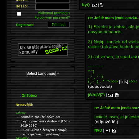
NyQ
|
|
H
e
slo:
Aktivovat
a
utologin
Forgot your password?
re: Ještě mam jendu otazku..
Registrace
1) Stredni je dobra, ale j
novyho nenaucis.
2) Nejlip kousek od vseho 
ucitele tak Java bude k n
3) cat ve win, to snad asi 
----------
*´¨)
Select Language
▼
¸.·´¸.·´¨)
(¸.·´ (¸.·*´`*·>>>
[link]
<<<
(odpovědět)
|/V/=|/V|7`/
|
|
.
Infobox
Nejnovější:
re: Ještě mam jendu otaz
Články:
ucitele..nvm, ja je jest
Zabraňte zneužití svých dat
(odpovědět)
Skrytí oprávnění v Androidu (CVE-
2019-2089)
NyQ
|
|
Studie: Třetina českých e-shopů
má bezpečnostní problémy!
Aktuality: