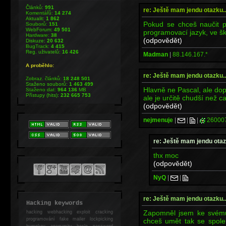
Článků:
991
re: Ještě mam jendu otazku..
Komentářů:
14 274
Aktualit:
1 862
Pokud se chceš naučit p
Souborů:
151
WebForum:
49 501
programovací jazyk, ve ško
Hardware:
38
(odpovědět)
Diskuze:
20 632
BugTrack:
4 415
Reg. uživatelů:
16 426
Madman
|
88.146.167.*
A proběhlo:
re: Ještě mam jendu otazku..
Zobraz. článků:
18 248 501
Staženo souborů:
1 463 499
Hlavně ne Pascal, ale dop
Staženo dat:
964 136
MB
Přístupy (hits):
232 665 753
ale je určitě chudší než ca
(odpovědět)
nejmenuje
|
|
|
26000
re: Ještě mam jendu otaz
thx moc
(odpovědět)
NyQ
|
|
re: Ještě mam jendu otazku..
Hacking keywords
Zapomněl jsem ke svému
hacking
webhacking exploit cracking
programování fake mailer lockpicking
chceš umět tak se spole
bumpkey anonymity heslo password