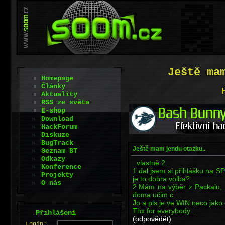
Ještě ma
Homepage
Články
Aktuality
RSS ze světa
E-shop
Download
HackForum
Diskuze
BugTrack
Ještě mam jendu otazku..
Seznam BT
Odkazy
..vlastně 2.
Konference
1.dal jsem si přihlášku na S
Projekty
je to dobra volba?
O nás
2.Mám na výběr z Packalu,
doma učim c.
Jo a pls je ve WIN neco jako 
Thx for everybody..
.
Přihlášení
(odpovědět)
L
o
gin: