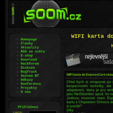
WIFI karta d
Homepage
Články
Aktuality
RSS ze světa
E-shop
Download
HackForum
Diskuze
BugTrack
WIFI karta do ExpressCard slot
Seznam BT
Odkazy
Chtel bych si zmapovat po 
Konference
bezpecnostni techniky, al
Projekty
adapterem, ktery je pro ten
O nás
jako NetStlumber apod. ho n
Jedinou moznost mam Expr
kartu s Chipsetem Orinoco do 
si poridit?
.
Přihlášení
Diky
L
o
gin: