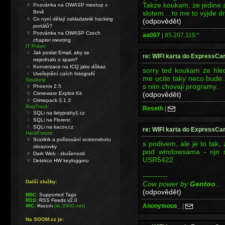
Takze koukam, ze jedine a
Pozvánka na OWASP meetup v
slotem .. to me to vyjde dr
Brně
Co nyní dělají zakladatelé hacking
(odpovědět)
portálů?
Pozvánka na OWASP Czech
aa007
|
85.207.119.*
chapter meeting
IT Právo:
Jak poslat Email, aby se
re: WIFI karta do ExpressCar
nejednalo o spam?
Konverzace na ICQ jako důkaz.
sorry ted koukam ze hle
Uveřejnění cizích fotografií
me ucite taky neco bude.
Soubory:
s nim chovaji programy..
Phoenix 2.5
(odpovědět)
Crimeware Exploit Kit
Crimepack 3.1.3
BugTrack:
Reseth
|
SQLi na listyprahy1.cz
SQLi na Florenc
SQLi na kacov.cz
re: WIFI karta do ExpressCar
HackForum:
Sciolink a pořizování screenshotu
s podivem, ale je to tak,
obrazovky
pod windowsama - njn s
Dark Web - zkušenosti
USR5422
Detekce HW keyloggeru
----------
Další služby:
Cow power by
Gentoo
...
(odpovědět)
BBC:
Supported Tags
RSS:
RSS Feeds v2.0
Anonymous_
|
IRC:
#soom
(irc.2600.net)
Na SOOM.cz je: