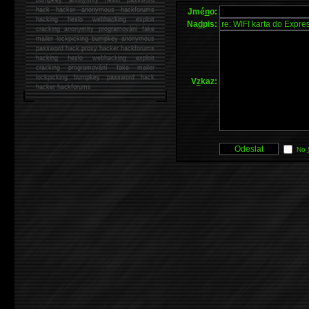
hack
hacker anonymous hackforums
Jmé
n
o:
hacking
heslo webhacking exploit
Na
d
pis:
cracking anonymity programování fake
mailer lockpicking bumpkey anonymous
password hack proxy hacker hackforums
hacking heslo webhacking exploit
cracking programování fake mailer
lockpicking bumpkey password hack
V
z
kaz:
hacker
hackforums
No