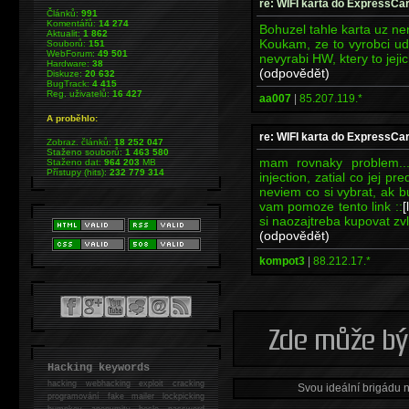
re: WIFI karta do ExpressCar
Článků:
991
Komentářů:
14 274
Bohuzel tahle karta uz nen
Aktualit:
1 862
Koukam, ze to vyrobci ude
Souborů:
151
WebForum:
49 501
nevyrabi HW, ktery to jejic
Hardware:
38
(odpovědět)
Diskuze:
20 632
BugTrack:
4 415
Reg. uživatelů:
16 427
aa007
|
85.207.119.*
A proběhlo:
re: WIFI karta do ExpressCar
Zobraz. článků:
18 252 047
Staženo souborů:
1 463 580
mam rovnaky problem..
Staženo dat:
964 203
MB
Přístupy (hits):
232 779 314
injection, zatial co jej 
neviem co si vybrat, ak
vam pomoze tento link ::
[
si naozajtreba kupovat zvl
(odpovědět)
kompot3
|
88.212.17.*
Hacking keywords
hacking
webhacking exploit cracking
Svou ideální brigádu 
programování fake mailer lockpicking
bumpkey anonymity heslo password