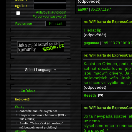
(odpovědět)
H
e
slo:
aa007
|
85.207.119.*
Aktivovat
a
utologin
Forgot your password?
re: WIFI karta do ExpressCar
Registrace
Hledat líp.
(odpovědět)
gugumaa
|
195.113.79.10/10.0
re: WIFI karta do ExpressCar
Kaslat na Orinoco, podle m
sehnat docela levne, jd
Select Language
▼
jsou madwifi drivery. 
nejlevnejsich wifin...jin
se chces vic vyblbnout ;-)
(odpovědět)
.
Infobox
Reseth
|
Nejnovější:
Články:
re: WIFI karta do ExpressCar
Zabraňte zneužití svých dat
Skrytí oprávnění v Androidu (CVE-
Jo ta nevypada spatne, al
2019-2089)
uz nema...
Studie: Třetina českých e-shopů
slysel sem neco o orinoc
má bezpečnostní problémy!
(na prodej) :/
Aktuality: