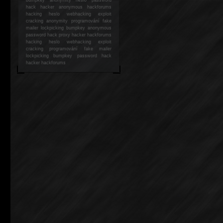
hack
hacker anonymous hackforums
hacking
heslo webhacking exploit
cracking anonymity programování fake
mailer lockpicking bumpkey anonymous
password hack proxy hacker hackforums
hacking heslo webhacking exploit
cracking programování fake mailer
lockpicking bumpkey password hack
hacker
hackforums