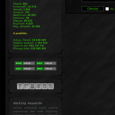
Článků:
991
Komentářů:
14 274
No
Aktualit:
1 862
Souborů:
151
WebForum:
49 501
Hardware:
38
Diskuze:
20 632
BugTrack:
4 415
Reg. uživatelů:
16 426
A proběhlo:
Zobraz. článků:
18 248 849
Staženo souborů:
1 463 514
Staženo dat:
964 137
MB
Přístupy (hits):
232 685 381
Hacking keywords
hacking
webhacking exploit cracking
programování fake mailer lockpicking
bumpkey anonymity heslo password