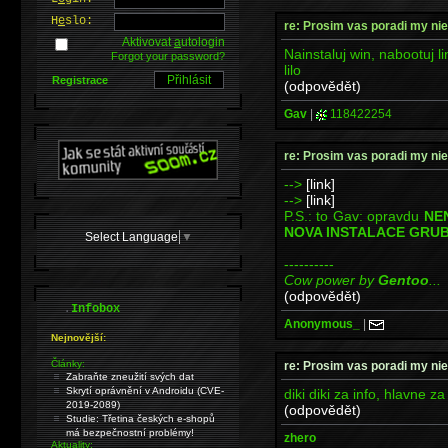
H
e
slo:
re: Prosim vas poradi my niek
Aktivovat
a
utologin
Nainstaluj win, nabootuj li
Forgot your password?
lilo
Registrace
(odpovědět)
Gav
|
118422254
re: Prosim vas poradi my niek
-->
[link]
-->
[link]
P.S.: to Gav: opravdu
NE
NOVA INSTALACE GRUB
Select Language
▼
----------
Cow power by
Gentoo
...
(odpovědět)
.
Infobox
Anonymous_
|
Nejnovější:
Články:
re: Prosim vas poradi my niek
Zabraňte zneužití svých dat
Skrytí oprávnění v Androidu (CVE-
diki diki za info, hlavne za
2019-2089)
(odpovědět)
Studie: Třetina českých e-shopů
má bezpečnostní problémy!
zhero
Aktuality: