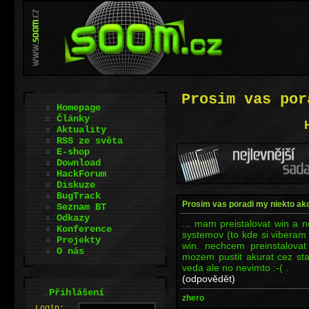
Prosim vas por
Homepage
Články
Aktuality
RSS ze světa
E-shop
Download
HackForum
Diskuze
BugTrack
Prosim vas poradi my niekto ako 
Seznam BT
Odkazy
... mam preistalovat win a n
Konference
systemov (to kde si viberam c
Projekty
win. nechcem preinstalovat 
O nás
mozem pustit akurat cez star
veda ale no nevimto :-( .
(odpovědět)
.
Přihlášení
zhero
L
o
gin: