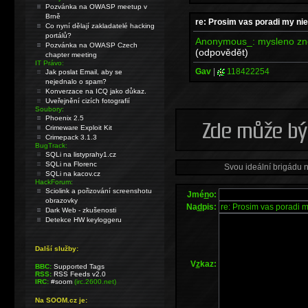
Pozvánka na OWASP meetup v
Brně
re: Prosim vas poradi my niek
Co nyní dělají zakladatelé hacking
portálů?
Anonymous_: mysleno znov
Pozvánka na OWASP Czech
(odpovědět)
chapter meeting
IT Právo:
Gav
|
118422254
Jak poslat Email, aby se
nejednalo o spam?
Konverzace na ICQ jako důkaz.
Uveřejnění cizích fotografií
Soubory:
Phoenix 2.5
Crimeware Exploit Kit
Crimepack 3.1.3
BugTrack:
SQLi na listyprahy1.cz
SQLi na Florenc
Svou ideální brigádu 
SQLi na kacov.cz
HackForum:
Sciolink a pořizování screenshotu
Jmé
n
o:
obrazovky
Na
d
pis:
Dark Web - zkušenosti
Detekce HW keyloggeru
Další služby:
V
z
kaz:
BBC:
Supported Tags
RSS:
RSS Feeds v2.0
IRC:
#soom
(irc.2600.net)
Na SOOM.cz je: