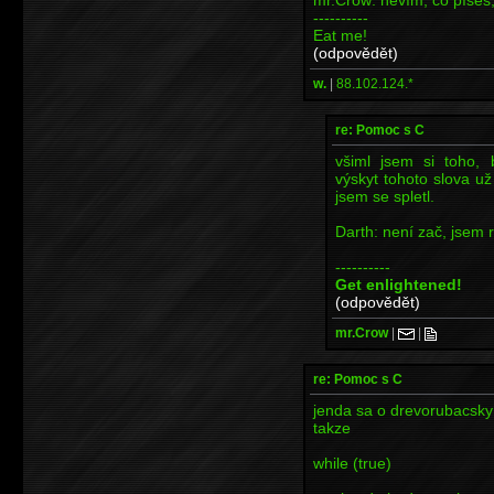
----------
Eat me!
(odpovědět)
w.
|
88.102.124.*
re: Pomoc s C
všiml jsem si toho, 
výskyt tohoto slova u
jsem se spletl.
Darth: není zač, jsem r
----------
Get enlightened!
(odpovědět)
mr.Crow
|
|
re: Pomoc s C
jenda sa o drevorubacsky
takze
while (true)