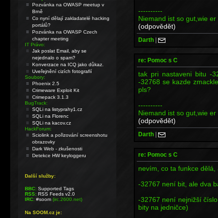
Pozvánka na OWASP meetup v
----------
Brně
Niemand ist so gut,wie er 
Co nyní dělají zakladatelé hacking
(odpovědět)
portálů?
Pozvánka na OWASP Czech
chapter meeting
Darth
|
IT Právo:
Jak poslat Email, aby se
nejednalo o spam?
re: Pomoc s C
Konverzace na ICQ jako důkaz.
Uveřejnění cizích fotografií
tak pri nastaveni bitu -3
Soubory:
-32768 se kazde zmackle 
Phoenix 2.5
pls?
Crimeware Exploit Kit
Crimepack 3.1.3
BugTrack:
----------
SQLi na listyprahy1.cz
Niemand ist so gut,wie er 
SQLi na Florenc
(odpovědět)
SQLi na kacov.cz
HackForum:
Darth
|
Sciolink a pořizování screenshotu
obrazovky
Dark Web - zkušenosti
re: Pomoc s C
Detekce HW keyloggeru
nevím, co ta funkce dělá, 
Další služby:
-32767 není bit, ale dva ba
BBC:
Supported Tags
RSS:
RSS Feeds v2.0
-32767 není nejnižší čísl
IRC:
#soom
(irc.2600.net)
bity na jedničce)
Na SOOM.cz je: