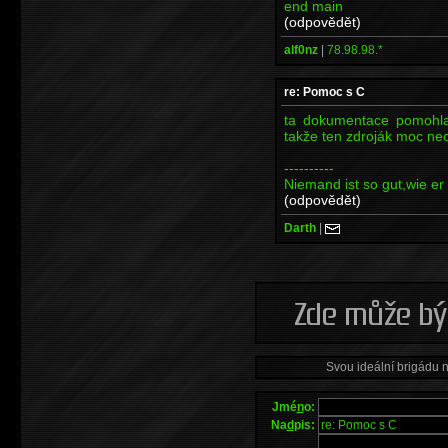
end main
(odpovědět)
alf0nz
|
78.98.98.*
re: Pomoc s C
ta dokumentace pomohl
takže ten zdroják moc ne
----------
Niemand ist so gut,wie er 
(odpovědět)
Darth
|
Svou ideální brigádu 
Jmé
n
o:
Na
d
pis: