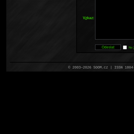
V
z
kaz:
No
© 2003–2026 SOOM.cz | ISSN 180