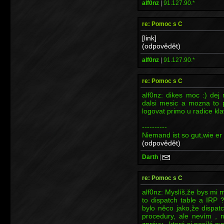
alf0nz
|
91.127.90.*
re: Pomoc s C
[link]
(odpovědět)
alf0nz
|
91.127.90.*
re: Pomoc s C
alf0nz: dikes moc :) dej
dalsi mesic a mozna to 
logovat primo u radice kl
----------
Niemand ist so gut,wie er 
(odpovědět)
Darth
|
re: Pomoc s C
alf0nz: Myslíš,že bys mi m
to dispatch table a IRP 
bylo něco jako,že dispat
procedury, ale nevím , 
zprávy , které si posílá 