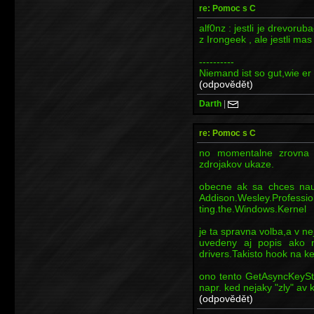
re: Pomoc s C
alf0nz : jestli je drevoru
z Irongeek , ale jestli mas
----------
Niemand ist so gut,wie er 
(odpovědět)
Darth
|
re: Pomoc s C
no momentalne zrovna 
zdrojakov ukaze.
obecne ak sa chces nauc
Addison.Wesley.Professio
ting.the.Windows.Kernel
je ta spravna volba,a v nej
uvedeny aj popis ako n
drivers.Takisto hook na k
ono tento GetAsyncKeySt
napr. ked nejaky "zly" av 
(odpovědět)