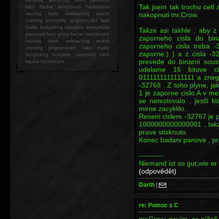
Tak jsem tak trochu cetl 
hack
hacker anonymous hackforums
nakopnuti mr.Crow.
hacking
heslo webhacking exploit
cracking anonymity programování fake
mailer lockpicking bumpkey anonymous
Takze asi takhle , aby z
password hack proxy hacker hackforums
zaporneho cisla do bin
hacking heslo webhacking exploit
zaporneho cisla treba -3
cracking programování fake mailer
zaporne:) ) a z cisla -
lockpicking bumpkey password hack
prevede do binarni sous
hacker
hackforums
udelame 16 bitove cis
0111111111111111 a zneg
-32768 . Z toho plyne, ja
1 je zaporne cislo.A v mem
se netestovalo , jestli k
mirne zacyklilo.
Reseni cislem -32767 je pr
1000000000000001 , takze s
prave stisknuto.
Konec badani panove , pr
----------
Niemand ist so gut,wie er 
(odpovědět)
Darth
|
re: Pomoc s C
mr.Crow: nevím, co píšeš,