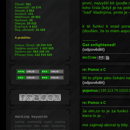
první, nejvyšší bit (podle m
Článků:
991
toho čísla (když je na jed
Komentářů:
14 274
Aktualit:
1 862
"nad" kladnýma, proto je 
Souborů:
151
WebForum:
49 501
Hardware:
38
Diskuze:
20 632
k té funkci ti snad pora
BugTrack:
4 415
Reg. uživatelů:
16 428
(doufám, že to mám aspoň
A proběhlo:
----------
Get enlightened!
Zobraz. článků:
18 259 520
Staženo souborů:
1 463 665
(odpovědět)
Staženo dat:
964 249
MB
Přístupy (hits):
232 915 820
mr.Crow
|
|
re: Pomoc s C
Mi to přijde jako čekání n
(odpovědět)
gugumaa
|
195.113.79.10/10.0
re: Pomoc s C
Ja vim,co to je za funkci 
ktera to je ...
Hacking keywords
hacking
webhacking exploit cracking
me zajimaji akorat ty bity..
programování fake mailer lockpicking
bumpkey anonymity heslo password