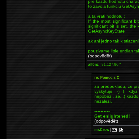
pre kazdu hodnotu charac
to zavola funkciu GetAsy
a ta vrati hodnotu :
If the most significant bi
significant bit is set, th
GetAsyncKeyState
ak ani jedno tak k stlacen
pouzivame little endian tak
(odpovědět)
alf0nz
|
91.127.90.*
re: Pomoc s C
za předpokladu, že pr
vyskytuje :-) (i kd
nepoběží, že...) každo
nezáleží.
----------
Get enlightened!
(odpovědět)
mr.Crow
|
|