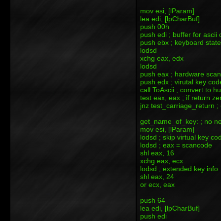
mov esi, [lParam]
lea edi, [lpCharBuf]
push 00h
push edi ; buffer for ascii
push ebx ; keyboard state
lodsd
xchg eax, edx
lodsd
push eax ; hardware sca
push edx ; virutal key cod
call ToAscii ; convert to
test eax, eax ; if return z
jnz test_carriage_return ; e
get_name_of_key: ; no need
mov esi, [lParam]
lodsd ; skip virtual key co
lodsd ; eax = scancode
shl eax, 16
xchg eax, ecx
lodsd ; extended key info
shl eax, 24
or ecx, eax
push 64
lea edi, [lpCharBuf]
push edi