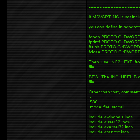
-------------------------------
If MSVCRT.INC is not inc
you can define in seperate 
fopen PROTO C :DWOR
fprintf PROTO C :DWOR
fflush PROTO C :DWORD
fclose PROTO C :DWOR
Then use INC2L.EXE fr
file.
BTW: The INCLUDELIB dire
file..
Other than that, comments
~
.586
.model flat, stdcall
include <windows.inc>
include <user32.inc>
include <kernel32.inc>
include <msvcrt.inc>