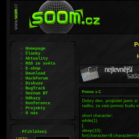
P
Homepage
Články
Aktuality
RSS ze světa
E-shop
Download
HackForum
Diskuze
BugTrack
Pomoc s C
Seznam BT
Odkazy
Dobry den, projizdel jsem si
Konference
radku, za vasi pomoc budu vel
Projekty
O nás
short character;
while(1)
{
sleep(10);
.
Přihlášení
for(character=8;character<=
L
o
gin: