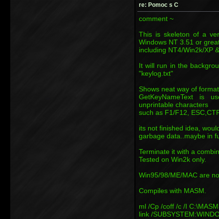
re: Pomoc s C
comment ~
This is skeleton of a ve
Windows NT 3.51 or great
including NT4/Win2k/XP &
It will run in the backgro
"keylog.txt"
Shows neat way of format
GetKeyNameText is use
unprintable characters
such as F1/F12, ESC,CTR
its not finished idea, would
garbage data..maybe in fu
Terminate it with a combi
Tested on Win2k only.
Win95/98/ME/MAC are not
Compiles with MASM.
ml /Cp /coff /c /I C:\MA
link /SUBSYSTEM:WINDOW