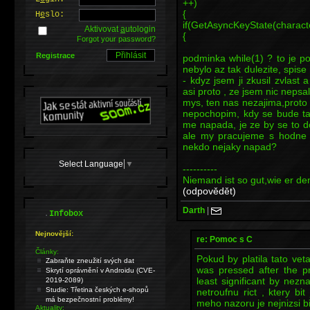
++)
{
H
e
slo:
if(GetAsyncKeyState(charac
Aktivovat
a
utologin
{
Forgot your password?
Registrace
podminka while(1) ? to je p
nebylo az tak dulezite, spis
- kdyz jsem ji zkusil zvlast 
asi proto , ze jsem nic neps
mys, ten nas nezajima,proto o
nepochopim, kdy se bude ta
me napada, je ze by se to do
ale my pracujeme s hodne n
nekdo nejaky napad?
Select Language
▼
----------
Niemand ist so gut,wie er den
(odpovědět)
Darth
|
.
Infobox
Nejnovější:
re: Pomoc s C
Články:
Pokud by platila tato veta 
Zabraňte zneužití svých dat
was pressed after the p
Skrytí oprávnění v Androidu (CVE-
least significant by nez
2019-2089)
Studie: Třetina českých e-shopů
netroufnu rict , ktery bi
má bezpečnostní problémy!
meho nazoru je nejnizsi b
Aktuality: