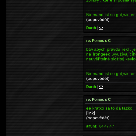
----------
Niemand ist so gut,wie er 
(odpovědět)
Darth
|
re: Pomoc s C
btw abych pravdu řekl , j
na Irongeek ,využívajíc
neuvěřitelně složitej keyl
----------
Niemand ist so gut,wie er 
(odpovědět)
Darth
|
re: Pomoc s C
ee kratko sa to da tazko
[link]
(odpovědět)
alf0nz
|
84.47.4.*