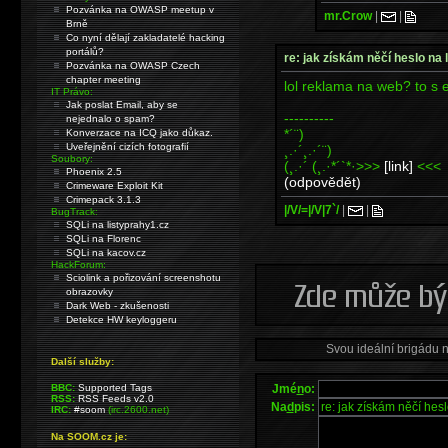
Pozvánka na OWASP meetup v
mr.Crow
|
|
Brně
Co nyní dělají zakladatelé hacking
portálů?
re: jak získám něčí heslo na 
Pozvánka na OWASP Czech
chapter meeting
lol reklama na web? to s e
IT Právo:
Jak poslat Email, aby se
----------
nejednalo o spam?
*´¨)
Konverzace na ICQ jako důkaz.
Uveřejnění cizích fotografií
¸.·´¸.·´¨)
Soubory:
(¸.·´ (¸.·*´`*·>>>
[link]
<<<
Phoenix 2.5
(odpovědět)
Crimeware Exploit Kit
Crimepack 3.1.3
|/V/=|/V|7`/
|
|
BugTrack:
SQLi na listyprahy1.cz
SQLi na Florenc
SQLi na kacov.cz
HackForum:
Sciolink a pořizování screenshotu
obrazovky
Dark Web - zkušenosti
Detekce HW keyloggeru
Svou ideální brigádu 
Další služby:
Jmé
n
o:
BBC:
Supported Tags
RSS:
RSS Feeds v2.0
Na
d
pis:
IRC:
#soom
(irc.2600.net)
Na SOOM.cz je: