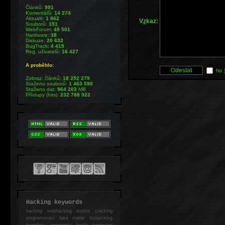
Článků:
991
Komentářů:
14 274
Aktualit:
1 862
V
z
kaz:
Souborů:
151
WebForum:
49 501
Hardware:
38
Diskuze:
20 632
BugTrack:
4 415
Reg. uživatelů:
16 427
A proběhlo:
No
Zobraz. článků:
18 252 279
Staženo souborů:
1 463 590
Staženo dat:
964 203
MB
Přístupy (hits):
232 788 922
Hacking keywords
hacking
webhacking exploit cracking
programování fake mailer lockpicking
bumpkey anonymity heslo password