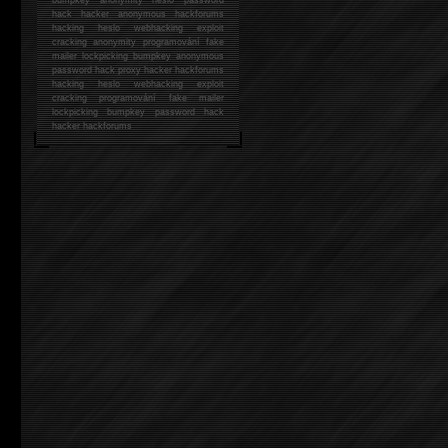
hack
hacker anonymous hackforums
hacking
heslo webhacking exploit
cracking anonymity programování fake
mailer lockpicking bumpkey anonymous
password hack proxy hacker hackforums
hacking heslo webhacking exploit
cracking programování fake mailer
lockpicking bumpkey password hack
hacker
hackforums