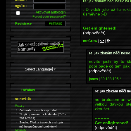
re: jak získám něčí heslo na 
H
e
slo:
:-D viděli jste už tu rek
Aktivovat
a
utologin
úsměvné :-D
Forgot your password?
----------
Registrace
Get enlightened!
(odpovědět)
mr.Crow
|
|
re: jak získám něčí heslo
nevíte jestli by to
popřípadě co tam pak
Select Language
▼
(odpovědět)
jones
|
80.188.195.*
.
Infobox
re: jak získám něčí he
ne, brutusem ani w
Nejnovější:
velkou dávkou št
Články:
zkoušet.
Zabraňte zneužití svých dat
Skrytí oprávnění v Androidu (CVE-
----------
2019-2089)
Get enlightened!
Studie: Třetina českých e-shopů
má bezpečnostní problémy!
(odpovědět)
Aktuality: