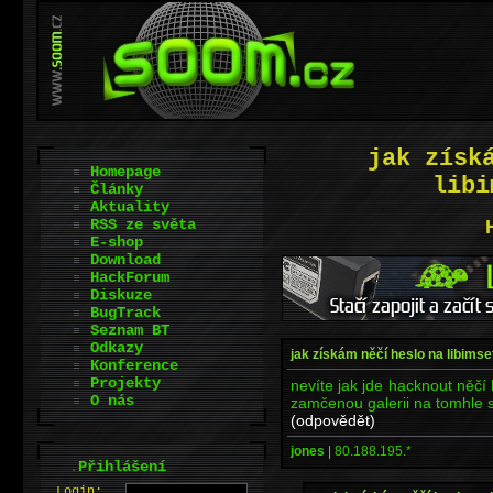
jak získ
Homepage
libi
Články
Aktuality
RSS ze světa
E-shop
Download
HackForum
Diskuze
BugTrack
Seznam BT
Odkazy
jak získám něčí heslo na libimse
Konference
Projekty
nevíte jak jde hacknout něčí
O nás
zamčenou galerii na tomhle 
(odpovědět)
jones
|
80.188.195.*
.
Přihlášení
L
o
gin: