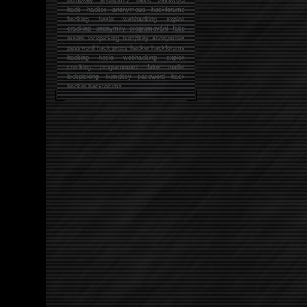
hack
hacker anonymous hackforums
hacking
heslo webhacking exploit
cracking anonymity programování fake
mailer lockpicking bumpkey anonymous
password hack proxy hacker hackforums
hacking heslo webhacking exploit
cracking programování fake mailer
lockpicking bumpkey password hack
hacker
hackforums