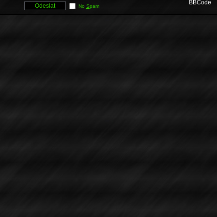
BBCode
No
S
pam