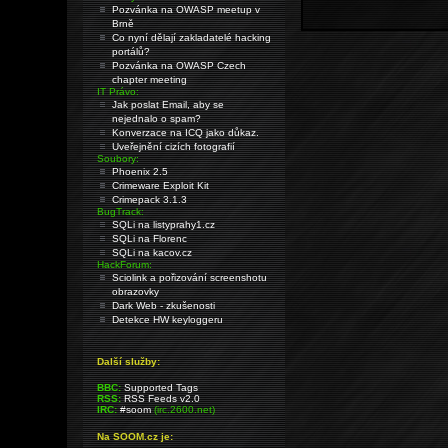
Pozvánka na OWASP meetup v
Brně
Co nyní dělají zakladatelé hacking
portálů?
Pozvánka na OWASP Czech
chapter meeting
IT Právo:
Jak poslat Email, aby se
nejednalo o spam?
Konverzace na ICQ jako důkaz.
Uveřejnění cizích fotografií
Soubory:
Phoenix 2.5
Crimeware Exploit Kit
Crimepack 3.1.3
BugTrack:
SQLi na listyprahy1.cz
SQLi na Florenc
SQLi na kacov.cz
HackForum:
Sciolink a pořizování screenshotu
obrazovky
Dark Web - zkušenosti
Detekce HW keyloggeru
Další služby:
BBC:
Supported Tags
RSS:
RSS Feeds v2.0
IRC:
#soom
(irc.2600.net)
Na SOOM.cz je: