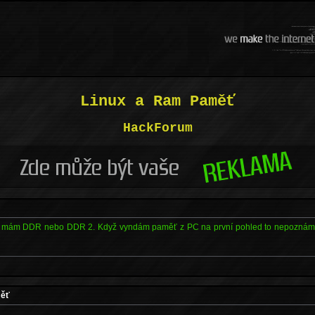
Linux a Ram Paměť
HackForum
tli mám DDR nebo DDR 2. Když vyndám paměť z PC na první pohled to nepoznám...;
měť