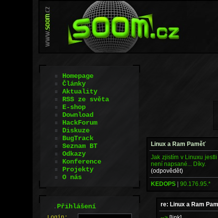
Homepage
Články
Aktuality
RSS ze světa
E-shop
Download
HackForum
Diskuze
BugTrack
Linux a Ram Paměť
Seznam BT
Odkazy
Jak zjistím v Linuxu jes
Konference
není napsané... Díky.
Projekty
(odpovědět)
O nás
KEDOPS
|
90.176.95.*
re: Linux a Ram Pa
.
Přihlášení
-->
[link]
L
o
gin: