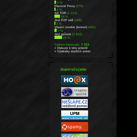
5 %
Placené Proxy
(278)
4 %
Síť TOR
(1 313)
18 %
Jiné P2P sítě
(186)
3 %
Vlastní zombie (botnet)
(492)
7 %
Jiný způsob
(1 842)
25 %
Celkem hlasovalo:
7 334
» Diskuze k této anketě
» Výsledky starších anket
.
Doporučujeme