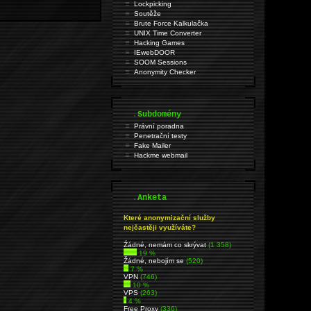
Lockpicking
Soutěže
Brute Force Kalkulačka
UNIX Time Converter
Hacking Games
IEwebDOOR
SOOM Sessions
Anonymity Checker
.
Subdomény
Právní poradna
Penetrační testy
Fake Mailer
Hackme webmail
.
Anketa
Které anonymizační služby
nejčastěji využíváte?
Źádné, nemám co skrývat
(1 358)
19 %
Žádné, nebojím se
(520)
7 %
VPN
(746)
10 %
VPS
(263)
4 %
Free Proxy
(336)