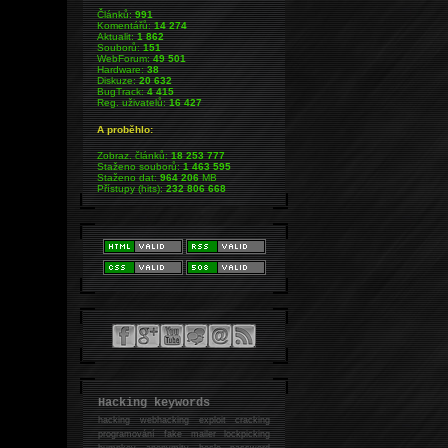
Článků:
991
Komentářů:
14 274
Aktualit:
1 862
Souborů:
151
WebForum:
49 501
Hardware:
38
Diskuze:
20 632
BugTrack:
4 415
Reg. uživatelů:
16 427
A proběhlo:
Zobraz. článků:
18 253 777
Staženo souborů:
1 463 595
Staženo dat:
964 206
MB
Přístupy (hits):
232 806 668
Hacking keywords
hacking
webhacking exploit cracking
programování fake mailer lockpicking
bumpkey anonymity heslo password