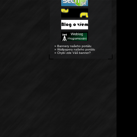
» Bannery našeho portálu
» Wallpapery našeho portálu
» Chybí zde Váš banner?