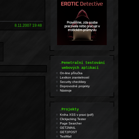
8.11.2007 19:48
.
Penetrační testování
webových aplikací
On-line příručka
Lexikon zranitelností
Security checklisty
Doprovodné projekty
Nástroje
.
Projekty
Kniha XSS v praxi (pdf)
Clickjacking Tester
Page Searcher
GET2MAIL
GET2POST
TestMail