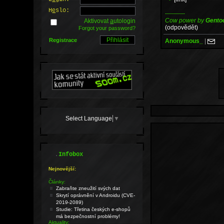
H
e
slo:
----------
Cow power by
Gento
Aktivovat
a
utologin
(odpovědět)
Forgot your password?
Registrace
Anonymous_
|
Select Language
▼
.
Infobox
Nejnovější:
Články:
Zabraňte zneužití svých dat
Skrytí oprávnění v Androidu (CVE-
2019-2089)
Studie: Třetina českých e-shopů
má bezpečnostní problémy!
Aktuality: